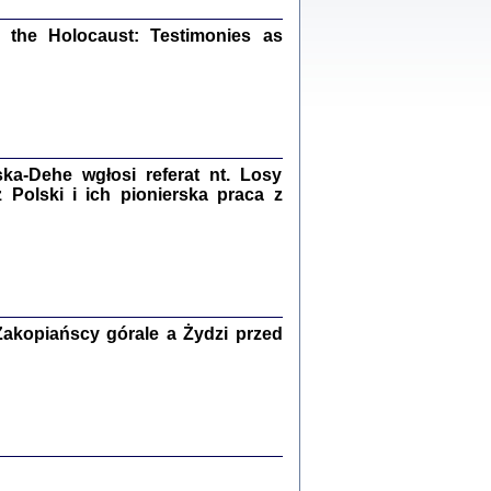
ów.
the Holocaust: Testimonies as
iały
1
21
a-Dehe wgłosi referat nt. Losy
Polski i ich pionierska praca z
NIESIE NAM KOLEJNA GODZINA ...
isany w ukryciu w latach 1943-1944
ara Engelking, tłum. z jidysz Monika
Polit
Warszawa 2020
akopiańscy górale a Żydzi przed
ów.
iały
0
20