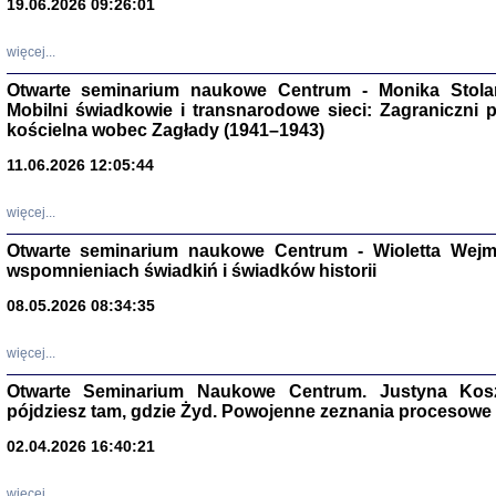
19.06.2026 09:26:01
więcej...
Otwarte seminarium naukowe Centrum - Monika Stolarcz
Mobilni świadkowie i transnarodowe sieci: Zagraniczni 
kościelna wobec Zagłady (1941–1943)
11.06.2026 12:05:44
Znowu mieliśmy
Dzienniki i pam
więcej...
Binder Elza (El
Wagner Rózia
Otwarte seminarium naukowe Centrum - Wioletta Wej
oprac. Aleksa
wspomnieniach świadkiń i świadków historii
Warszawa 202
08.05.2026 08:34:35
więcej...
oprac. Aleksan
Otwarte Seminarium Naukowe Centrum. Justyna Kosza
pójdziesz tam, gdzie Żyd. Powojenne zeznania procesowe 
02.04.2026 16:40:21
więcej...