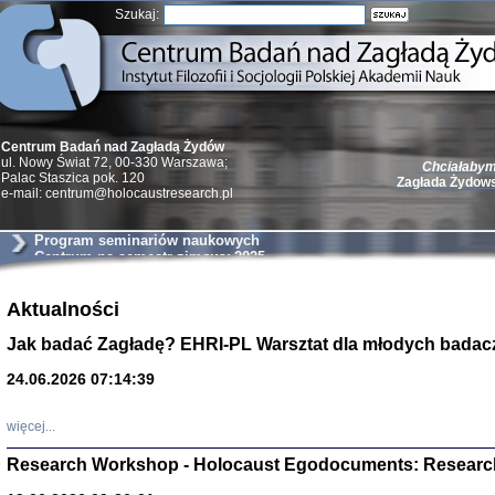
Szukaj:
Centrum Badań nad Zagładą Żydów
Chciałabym 
ul. Nowy Świat 72, 00-330 Warszawa;
Zagłada Żydow
Palac Staszica pok. 120
e-mail: centrum@holocaustresearch.pl
Program seminariów naukowych
Centrum na semestr zimowy 2025
Aktualności
Żydzi w walc
Germany 193
Jak badać Zagładę? EHRI-PL Warsztat dla młodych badac
Natalia Aleksiun, 
Deborah Dash Moor
Turski, Laurence 
24.06.2026 07:14:39
(Arkadij Zelcer)
red. Krzysztof Pe
Warszawa 20
więcej...
Research Workshop - Holocaust Egodocuments: Researc