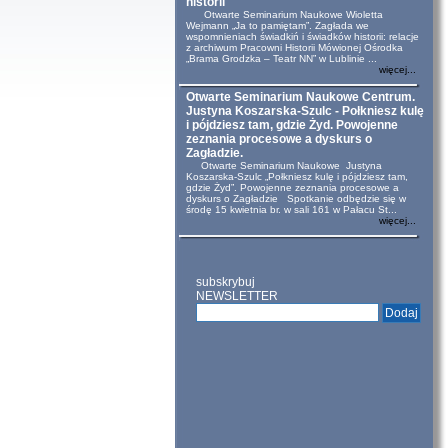
historii
Otwarte Seminarium Naukowe Wioletta
Wejmann „Ja to pamiętam”. Zagłada we
wspomnieniach świadkiń i świadków historii: relacje
z archiwum Pracowni Historii Mówionej Ośrodka
„Brama Grodzka – Teatr NN” w Lublinie ...
więcej...
Otwarte Seminarium Naukowe Centrum.
Justyna Koszarska-Szulc - Połkniesz kulę
i pójdziesz tam, gdzie Żyd. Powojenne
zeznania procesowe a dyskurs o
Zagładzie.
Otwarte Seminarium Naukowe Justyna
Koszarska-Szulc „Połkniesz kulę i pójdziesz tam,
gdzie Żyd”. Powojenne zeznania procesowe a
dyskurs o Zagładzie Spotkanie odbędzie się w
środę 15 kwietnia br. w sali 161 w Pałacu St...
więcej...
subskrybuj
NEWSLETTER