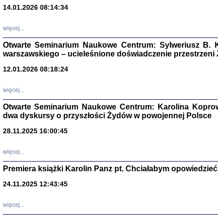
14.01.2026 08:14:34
Aryjs
więcej...
Otwarte Seminarium Naukowe Centrum: Sylweriusz B. K
Sewek O
warszawskiego – ucieleśnione doświadczenie przestrzeni
12.01.2026 08:18:24
więcej...
Otwarte Seminarium Naukowe Centrum: Karolina Koprow
PISZĄC
dwa dyskursy o przyszłości Żydów w powojennej Polsce
'z Dzie
Józef Zelkowicz, tłum.
28.11.2025 16:00:45
więcej...
Premiera książki Karolin Panz pt. Chciałabym opowiedzieć 
CZYTAJĄC GAZ
24.11.2025 12:43:45
Dziennik pisa
Jakub Hochbe
Warszawa 201
więcej...