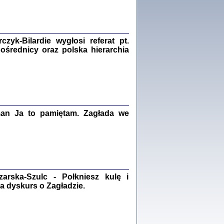
Zagłada Żydów.
Studia i Materiały
nr 18, R. 2022
Warszawa 2022
yk-Bilardie wygłosi referat pt.
pośrednicy oraz polska hierarchia
 iluzję, że żyjemy …
iętniki z Galicji Wschodniej
iszewa), Urman Jerzy Feliks, Strassler Szymon,
man Ja to pamiętam. Zagłada we
ndra Bańkowska
2
PAMIĘTNIK
Kalman Rotgeber
dra Bańkowska, wstęp Jacek Leociak
rska-Szulc - Połkniesz kulę i
Warszawa 2021
a dyskurs o Zagładzie.