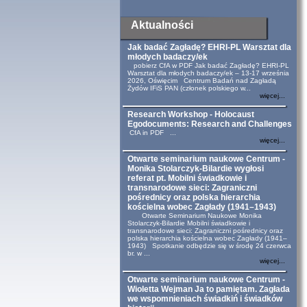
Aktualności
Jak badać Zagładę? EHRI-PL Warsztat dla
młodych badaczy/ek
pobierz CfA w PDF Jak badać Zagładę? EHRI-PL
Warsztat dla młodych badaczy/ek – 13-17 września
2026, Oświęcim Centrum Badań nad Zagładą
Żydów IFiS PAN (członek polskiego w...
więcej...
Research Workshop - Holocaust
Egodocuments: Research and Challenges
CfA in PDF ...
więcej...
Otwarte seminarium naukowe Centrum -
Monika Stolarczyk-Bilardie wygłosi
referat pt. Mobilni świadkowie i
transnarodowe sieci: Zagraniczni
pośrednicy oraz polska hierarchia
kościelna wobec Zagłady (1941–1943)
Otwarte Seminarium Naukowe Monika
Stolarczyk-Bilardie Mobilni świadkowie i
transnarodowe sieci: Zagraniczni pośrednicy oraz
polska hierarchia kościelna wobec Zagłady (1941–
1943) Spotkanie odbędzie się w środę 24 czerwca
br. w ...
więcej...
Otwarte seminarium naukowe Centrum -
Wioletta Wejman Ja to pamiętam. Zagłada
we wspomnieniach świadkiń i świadków