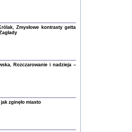
kiego Żyda wspomnienia, łzy i myśli
Zapiski z okupacyjnej Warszawy
rólak, Zmysłowe kontrasty getta
konowski, oprac. Marta Janczewska
 Zagłady
Warszawa 2020
ska, Rozczarowanie i nadzieja –
Y TE SŁOWA JEST PRACOWNIKIEM
GETTOWEJ INSTYTUCJI ...
nnika' i inne pisma z łódzkiego getta
 z jidysz, oprac. i wstęp. Monika Polit
Warszawa 2019
jak zginęło miasto
ETĘ NIEMIECKĄ ...
ny w ukryciu w Warszawie w latach 1943-1944
rg
,
oprac. i wstępem opatrzyła
Barbara Engelking
9