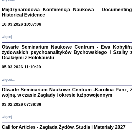
Zagłada Żyd
Międzynarodowa Konferencja Naukowa - Documenting 
Studia i Mater
nr 17, R. 202
Historical Evidence
Warszawa 20
10.03.2026 10:07:06
więcej...
Otwarte Seminarium Naukowe Centrum - Ewa Kobylińsk
żydowskich psychoanalityków Bychowskiego i Szality z 
NIE WIEMY CO PRZY
Dziennik p
Ocalałymi z Holokaustu
Moszek Baum, oprac. Barb
05.03.2026 11:10:20
więcej...
Otwarte Seminarium Naukowe Centrum -Karolina Panz, Z
wojną, w czasie Zagłady i okresie tużpowojennym
Zagłada Żyd
03.02.2026 07:36:36
Studia i Mater
nr 16, R. 202
Warszawa 20
więcej...
Call for Articles - Zagłada Żydów. Studia i Materiały 2027