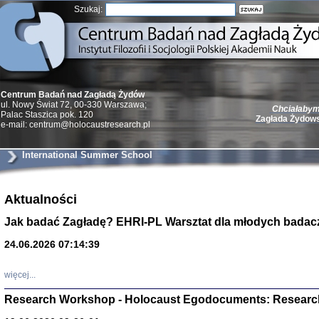
Szukaj:
Centrum Badań nad Zagładą Żydów
Chciałabym 
ul. Nowy Świat 72, 00-330 Warszawa;
Zagłada Żydow
Palac Staszica pok. 120
e-mail: centrum@holocaustresearch.pl
International Summer School
Aktualności
Żydzi w walc
Germany 193
Jak badać Zagładę? EHRI-PL Warsztat dla młodych badac
Natalia Aleksiun, 
Deborah Dash Moor
Turski, Laurence 
24.06.2026 07:14:39
(Arkadij Zelcer)
red. Krzysztof Pe
Warszawa 20
więcej...
Research Workshop - Holocaust Egodocuments: Researc