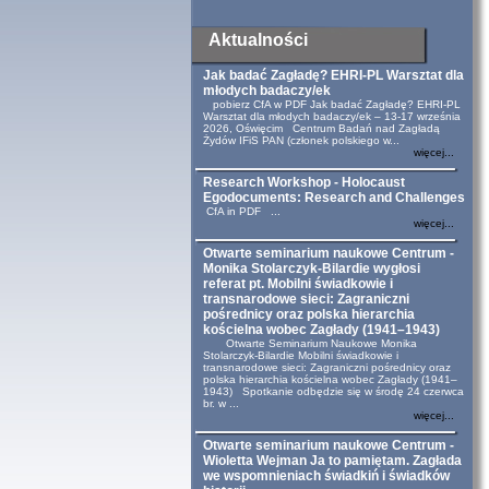
Aktualności
Jak badać Zagładę? EHRI-PL Warsztat dla
młodych badaczy/ek
pobierz CfA w PDF Jak badać Zagładę? EHRI-PL
Warsztat dla młodych badaczy/ek – 13-17 września
2026, Oświęcim Centrum Badań nad Zagładą
Żydów IFiS PAN (członek polskiego w...
więcej...
Research Workshop - Holocaust
Egodocuments: Research and Challenges
CfA in PDF ...
więcej...
Otwarte seminarium naukowe Centrum -
Monika Stolarczyk-Bilardie wygłosi
referat pt. Mobilni świadkowie i
transnarodowe sieci: Zagraniczni
pośrednicy oraz polska hierarchia
kościelna wobec Zagłady (1941–1943)
Otwarte Seminarium Naukowe Monika
Stolarczyk-Bilardie Mobilni świadkowie i
transnarodowe sieci: Zagraniczni pośrednicy oraz
polska hierarchia kościelna wobec Zagłady (1941–
1943) Spotkanie odbędzie się w środę 24 czerwca
br. w ...
więcej...
Otwarte seminarium naukowe Centrum -
Wioletta Wejman Ja to pamiętam. Zagłada
we wspomnieniach świadkiń i świadków