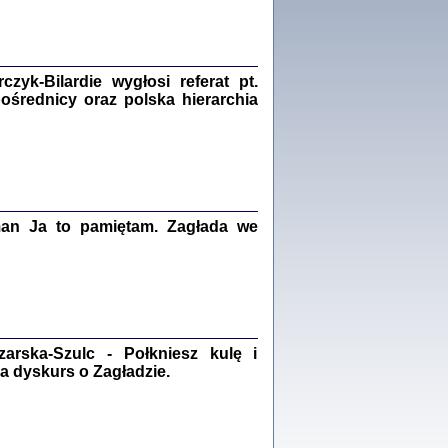
Zagłada Żydów.
Studia i Materiały
nr 18, R. 2022
Warszawa 2022
yk-Bilardie wygłosi referat pt.
pośrednicy oraz polska hierarchia
 iluzję, że żyjemy …
iętniki z Galicji Wschodniej
iszewa), Urman Jerzy Feliks, Strassler Szymon,
man Ja to pamiętam. Zagłada we
ndra Bańkowska
2
PAMIĘTNIK
Kalman Rotgeber
dra Bańkowska, wstęp Jacek Leociak
rska-Szulc - Połkniesz kulę i
Warszawa 2021
a dyskurs o Zagładzie.