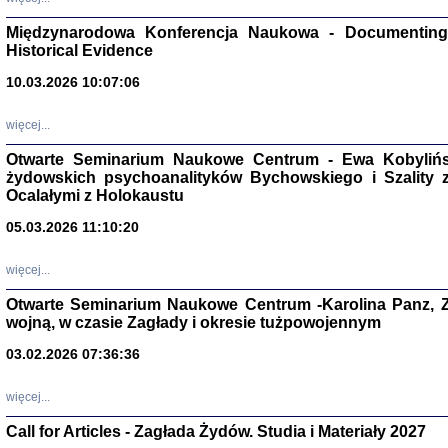
Zagłada Żyd
Międzynarodowa Konferencja Naukowa - Documenting 
Studia i Mater
Historical Evidence
nr 17, R. 202
Warszawa 20
10.03.2026 10:07:06
więcej...
Otwarte Seminarium Naukowe Centrum - Ewa Kobylińsk
żydowskich psychoanalityków Bychowskiego i Szality z 
NIE WIEMY CO PRZY
Ocalałymi z Holokaustu
Dziennik p
Moszek Baum, oprac. Barb
05.03.2026 11:10:20
więcej...
Otwarte Seminarium Naukowe Centrum -Karolina Panz, Z
wojną, w czasie Zagłady i okresie tużpowojennym
Zagłada Żyd
03.02.2026 07:36:36
Studia i Mater
nr 16, R. 202
Warszawa 20
więcej...
Call for Articles - Zagłada Żydów. Studia i Materiały 2027