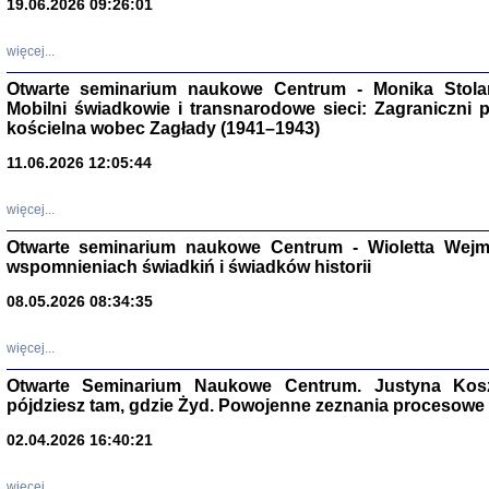
19.06.2026 09:26:01
więcej...
Otwarte seminarium naukowe Centrum - Monika Stolarcz
Mobilni świadkowie i transnarodowe sieci: Zagraniczni 
kościelna wobec Zagłady (1941–1943)
11.06.2026 12:05:44
Znowu mieliśmy
Dzienniki i pam
więcej...
Binder Elza (El
Wagner Rózia
Otwarte seminarium naukowe Centrum - Wioletta Wej
oprac. Aleksa
wspomnieniach świadkiń i świadków historii
Warszawa 202
08.05.2026 08:34:35
więcej...
oprac. Aleksan
Otwarte Seminarium Naukowe Centrum. Justyna Kosza
pójdziesz tam, gdzie Żyd. Powojenne zeznania procesowe 
02.04.2026 16:40:21
więcej...