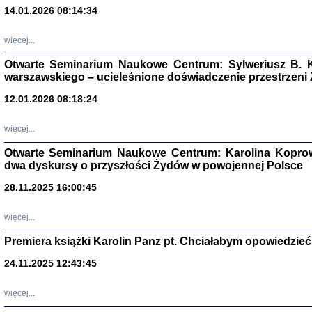
14.01.2026 08:14:34
Aryjs
więcej...
Otwarte Seminarium Naukowe Centrum: Sylweriusz B. K
Sewek O
warszawskiego – ucieleśnione doświadczenie przestrzeni
12.01.2026 08:18:24
więcej...
Otwarte Seminarium Naukowe Centrum: Karolina Koprow
PISZĄC
dwa dyskursy o przyszłości Żydów w powojennej Polsce
'z Dzie
Józef Zelkowicz, tłum.
28.11.2025 16:00:45
więcej...
Premiera książki Karolin Panz pt. Chciałabym opowiedzieć 
CZYTAJĄC GAZ
24.11.2025 12:43:45
Dziennik pisa
Jakub Hochbe
Warszawa 201
więcej...