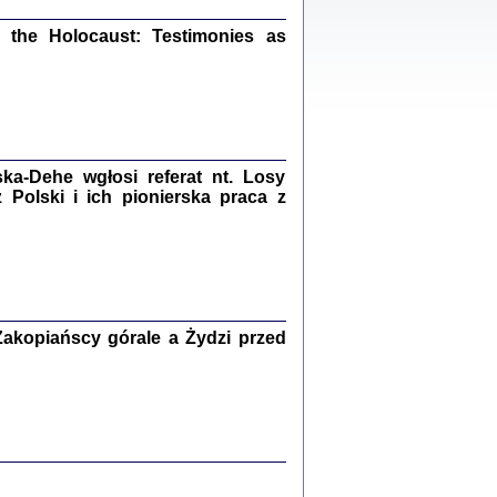
ów.
the Holocaust: Testimonies as
iały
1
21
a-Dehe wgłosi referat nt. Losy
Polski i ich pionierska praca z
NIESIE NAM KOLEJNA GODZINA ...
isany w ukryciu w latach 1943-1944
ara Engelking, tłum. z jidysz Monika
Polit
Warszawa 2020
akopiańscy górale a Żydzi przed
ów.
iały
0
20