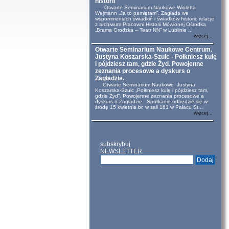
historii
Otwarte Seminarium Naukowe Wioletta
Wejmann „Ja to pamiętam”. Zagłada we
wspomnieniach świadkiń i świadków historii: relacje
z archiwum Pracowni Historii Mówionej Ośrodka
„Brama Grodzka – Teatr NN” w Lublinie ...
więcej...
Otwarte Seminarium Naukowe Centrum.
Justyna Koszarska-Szulc - Połkniesz kulę
i pójdziesz tam, gdzie Żyd. Powojenne
zeznania procesowe a dyskurs o
Zagładzie.
Otwarte Seminarium Naukowe Justyna
Koszarska-Szulc „Połkniesz kulę i pójdziesz tam,
gdzie Żyd”. Powojenne zeznania procesowe a
dyskurs o Zagładzie Spotkanie odbędzie się w
środę 15 kwietnia br. w sali 161 w Pałacu St...
więcej...
subskrybuj
NEWSLETTER