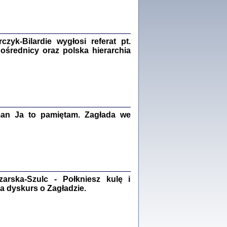
Zagłada Żydów.
Studia i Materiały
nr 18, R. 2022
Warszawa 2022
yk-Bilardie wygłosi referat pt.
pośrednicy oraz polska hierarchia
 iluzję, że żyjemy …
iętniki z Galicji Wschodniej
iszewa), Urman Jerzy Feliks, Strassler Szymon,
man Ja to pamiętam. Zagłada we
ndra Bańkowska
2
PAMIĘTNIK
Kalman Rotgeber
rska-Szulc - Połkniesz kulę i
dra Bańkowska, wstęp Jacek Leociak
Warszawa 2021
a dyskurs o Zagładzie.