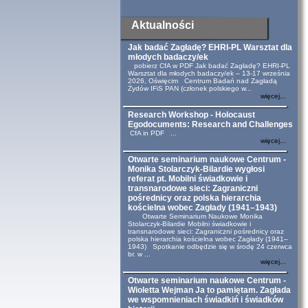
Aktualności
Jak badać Zagładę? EHRI-PL Warsztat dla
młodych badaczy/ek
pobierz CfA w PDF Jak badać Zagładę? EHRI-PL
Warsztat dla młodych badaczy/ek – 13-17 września
2026, Oświęcim Centrum Badań nad Zagładą
Żydów IFiS PAN (członek polskiego w...
więcej...
Research Workshop - Holocaust
Egodocuments: Research and Challenges
CfA in PDF ...
więcej...
Otwarte seminarium naukowe Centrum -
Monika Stolarczyk-Bilardie wygłosi
referat pt. Mobilni świadkowie i
transnarodowe sieci: Zagraniczni
pośrednicy oraz polska hierarchia
kościelna wobec Zagłady (1941–1943)
Otwarte Seminarium Naukowe Monika
Stolarczyk-Bilardie Mobilni świadkowie i
transnarodowe sieci: Zagraniczni pośrednicy oraz
polska hierarchia kościelna wobec Zagłady (1941–
1943) Spotkanie odbędzie się w środę 24 czerwca
br. w ...
więcej...
Otwarte seminarium naukowe Centrum -
Wioletta Wejman Ja to pamiętam. Zagłada
we wspomnieniach świadkiń i świadków