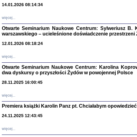
14.01.2026 08:14:34
Aryjs
więcej...
Otwarte Seminarium Naukowe Centrum: Sylweriusz B. K
Sewek O
warszawskiego – ucieleśnione doświadczenie przestrzeni
12.01.2026 08:18:24
więcej...
Otwarte Seminarium Naukowe Centrum: Karolina Koprow
PISZĄC
dwa dyskursy o przyszłości Żydów w powojennej Polsce
'z Dzie
Józef Zelkowicz, tłum.
28.11.2025 16:00:45
więcej...
Premiera książki Karolin Panz pt. Chciałabym opowiedzieć 
CZYTAJĄC GAZ
24.11.2025 12:43:45
Dziennik pisa
Jakub Hochbe
Warszawa 201
więcej...