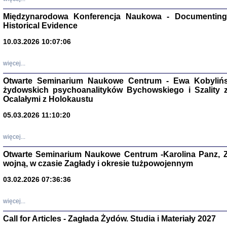
Zagłada Żyd
Międzynarodowa Konferencja Naukowa - Documenting 
Studia i Mater
Historical Evidence
nr 17, R. 202
Warszawa 20
10.03.2026 10:07:06
więcej...
Otwarte Seminarium Naukowe Centrum - Ewa Kobylińsk
żydowskich psychoanalityków Bychowskiego i Szality z 
NIE WIEMY CO PRZY
Ocalałymi z Holokaustu
Dziennik p
Moszek Baum, oprac. Barb
05.03.2026 11:10:20
więcej...
Otwarte Seminarium Naukowe Centrum -Karolina Panz, Z
wojną, w czasie Zagłady i okresie tużpowojennym
Zagłada Żyd
03.02.2026 07:36:36
Studia i Mater
nr 16, R. 202
Warszawa 20
więcej...
Call for Articles - Zagłada Żydów. Studia i Materiały 2027