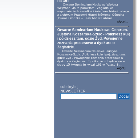
historii
Otwarte Seminarium Naukowe Wioletta
Wejmann „Ja to pamiętam”. Zagłada we
wspomnieniach świadkiń i świadków historii: relacje
z archiwum Pracowni Historii Mówionej Ośrodka
„Brama Grodzka – Teatr NN” w Lublinie ...
więcej...
Otwarte Seminarium Naukowe Centrum.
Justyna Koszarska-Szulc - Połkniesz kulę
i pójdziesz tam, gdzie Żyd. Powojenne
zeznania procesowe a dyskurs o
Zagładzie.
Otwarte Seminarium Naukowe Justyna
Koszarska-Szulc „Połkniesz kulę i pójdziesz tam,
gdzie Żyd”. Powojenne zeznania procesowe a
dyskurs o Zagładzie Spotkanie odbędzie się w
środę 15 kwietnia br. w sali 161 w Pałacu St...
więcej...
subskrybuj
NEWSLETTER