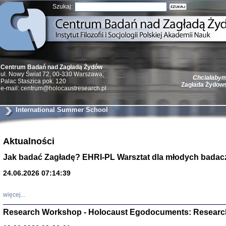
Szukaj:
Centrum Badań nad Zagładą Żydów
ul. Nowy Świat 72, 00-330 Warszawa;
Chciałabym 
Palac Staszica pok. 120
Zagłada Żydow
e-mail: centrum@holocaustresearch.pl
International Summer School
Aktualności
Żydzi w walc
Germany 193
Jak badać Zagładę? EHRI-PL Warsztat dla młodych badac
Natalia Aleksiun, 
Deborah Dash Moor
Turski, Laurence 
24.06.2026 07:14:39
(Arkadij Zelcer)
red. Krzysztof Pe
Warszawa 20
więcej...
Research Workshop - Holocaust Egodocuments: Researc