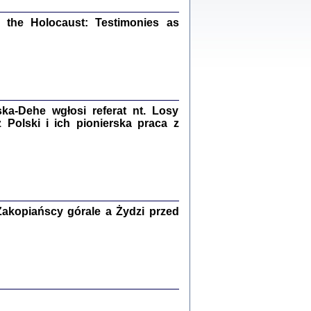
ów.
the Holocaust: Testimonies as
iały
1
21
a-Dehe wgłosi referat nt. Losy
Polski i ich pionierska praca z
NIESIE NAM KOLEJNA GODZINA ...
isany w ukryciu w latach 1943-1944
ara Engelking, tłum. z jidysz Monika
Polit
Warszawa 2020
akopiańscy górale a Żydzi przed
ów.
iały
0
20