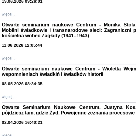
19.06.2026 09:26:01
więcej...
Otwarte seminarium naukowe Centrum - Monika Stolarcz
Mobilni świadkowie i transnarodowe sieci: Zagraniczni 
kościelna wobec Zagłady (1941–1943)
11.06.2026 12:05:44
Znowu mieliśmy
Dzienniki i pam
więcej...
Binder Elza (El
Wagner Rózia
Otwarte seminarium naukowe Centrum - Wioletta Wej
oprac. Aleksa
wspomnieniach świadkiń i świadków historii
Warszawa 202
08.05.2026 08:34:35
więcej...
Otwarte Seminarium Naukowe Centrum. Justyna Kosza
oprac. Aleksan
pójdziesz tam, gdzie Żyd. Powojenne zeznania procesowe 
02.04.2026 16:40:21
więcej...