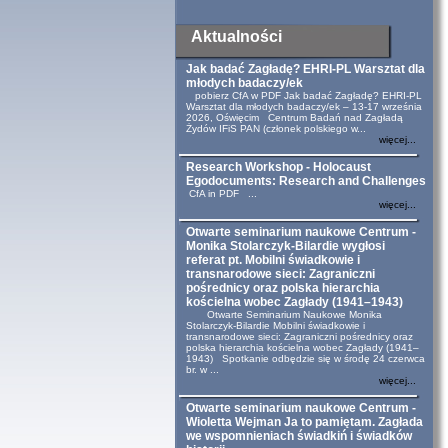
Aktualności
Jak badać Zagładę? EHRI-PL Warsztat dla
młodych badaczy/ek
pobierz CfA w PDF Jak badać Zagładę? EHRI-PL
Warsztat dla młodych badaczy/ek – 13-17 września
2026, Oświęcim Centrum Badań nad Zagładą
Żydów IFiS PAN (członek polskiego w...
więcej...
Research Workshop - Holocaust
Egodocuments: Research and Challenges
CfA in PDF ...
więcej...
Otwarte seminarium naukowe Centrum -
Monika Stolarczyk-Bilardie wygłosi
referat pt. Mobilni świadkowie i
transnarodowe sieci: Zagraniczni
pośrednicy oraz polska hierarchia
kościelna wobec Zagłady (1941–1943)
Otwarte Seminarium Naukowe Monika
Stolarczyk-Bilardie Mobilni świadkowie i
transnarodowe sieci: Zagraniczni pośrednicy oraz
polska hierarchia kościelna wobec Zagłady (1941–
1943) Spotkanie odbędzie się w środę 24 czerwca
br. w ...
więcej...
Otwarte seminarium naukowe Centrum -
Wioletta Wejman Ja to pamiętam. Zagłada
we wspomnieniach świadkiń i świadków