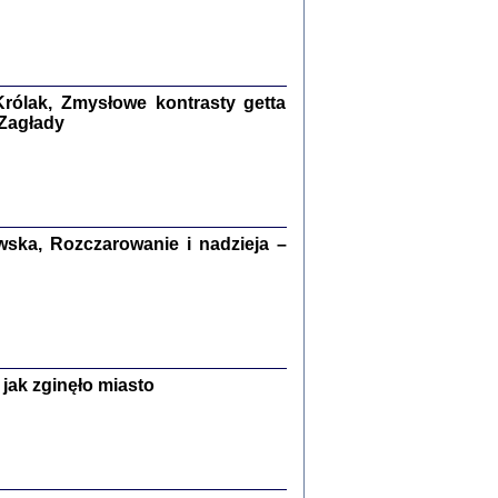
kiego Żyda wspomnienia, łzy i myśli
Zapiski z okupacyjnej Warszawy
konowski, oprac. Marta Janczewska
rólak, Zmysłowe kontrasty getta
 Zagłady
Warszawa 2020
ska, Rozczarowanie i nadzieja –
Y TE SŁOWA JEST PRACOWNIKIEM
GETTOWEJ INSTYTUCJI ...
nnika' i inne pisma z łódzkiego getta
 z jidysz, oprac. i wstęp. Monika Polit
Warszawa 2019
jak zginęło miasto
ETĘ NIEMIECKĄ ...
ny w ukryciu w Warszawie w latach 1943-1944
rg
,
oprac. i wstępem opatrzyła
Barbara Engelking
9