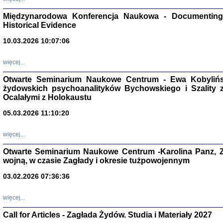
Zagłada Żyd
Międzynarodowa Konferencja Naukowa - Documenting 
Studia i Mater
nr 17, R. 202
Historical Evidence
Warszawa 20
10.03.2026 10:07:06
więcej...
Otwarte Seminarium Naukowe Centrum - Ewa Kobylińsk
żydowskich psychoanalityków Bychowskiego i Szality z 
NIE WIEMY CO PRZY
Dziennik p
Ocalałymi z Holokaustu
Moszek Baum, oprac. Barb
05.03.2026 11:10:20
więcej...
Otwarte Seminarium Naukowe Centrum -Karolina Panz, Z
wojną, w czasie Zagłady i okresie tużpowojennym
Zagłada Żyd
Studia i Mater
03.02.2026 07:36:36
nr 16, R. 202
Warszawa 20
więcej...
Call for Articles - Zagłada Żydów. Studia i Materiały 2027