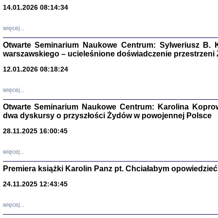
14.01.2026 08:14:34
Aryjs
więcej...
Sewek O
Otwarte Seminarium Naukowe Centrum: Sylweriusz B. K
warszawskiego – ucieleśnione doświadczenie przestrzeni
12.01.2026 08:18:24
więcej...
Otwarte Seminarium Naukowe Centrum: Karolina Koprow
PISZĄC
dwa dyskursy o przyszłości Żydów w powojennej Polsce
'z Dzie
Józef Zelkowicz, tłum.
28.11.2025 16:00:45
więcej...
Premiera książki Karolin Panz pt. Chciałabym opowiedzieć 
CZYTAJĄC GAZ
24.11.2025 12:43:45
Dziennik pisa
Jakub Hochbe
Warszawa 201
więcej...