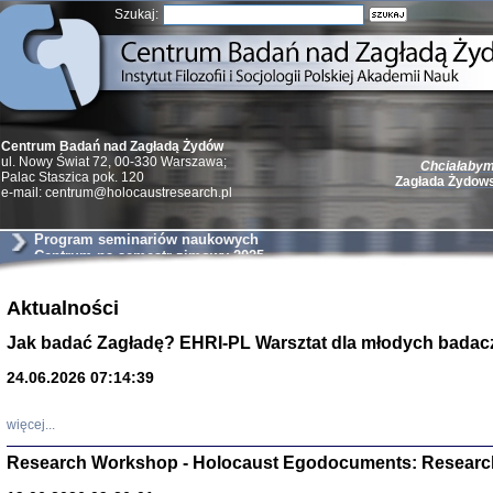
Szukaj:
Centrum Badań nad Zagładą Żydów
Chciałabym 
ul. Nowy Świat 72, 00-330 Warszawa;
Zagłada Żydow
Palac Staszica pok. 120
e-mail: centrum@holocaustresearch.pl
Program seminariów naukowych
Centrum na semestr zimowy 2025
Żydzi w walc
Aktualności
Germany 193
Jak badać Zagładę? EHRI-PL Warsztat dla młodych badac
Natalia Aleksiun, 
Deborah Dash Moor
Turski, Laurence 
24.06.2026 07:14:39
(Arkadij Zelcer)
red. Krzysztof Pe
Warszawa 20
więcej...
Research Workshop - Holocaust Egodocuments: Researc