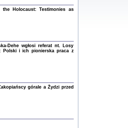
ów.
the Holocaust: Testimonies as
iały
1
21
a-Dehe wgłosi referat nt. Losy
Polski i ich pionierska praca z
NIESIE NAM KOLEJNA GODZINA ...
isany w ukryciu w latach 1943-1944
ara Engelking, tłum. z jidysz Monika
Polit
Warszawa 2020
akopiańscy górale a Żydzi przed
ów.
iały
0
20