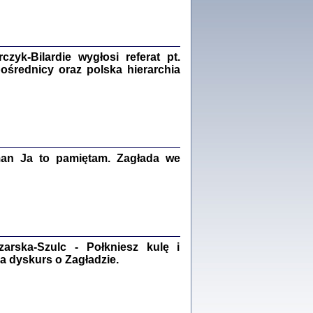
Zagłada Żydów.
Studia i Materiały
nr 18, R. 2022
Warszawa 2022
yk-Bilardie wygłosi referat pt.
pośrednicy oraz polska hierarchia
 iluzję, że żyjemy …
iętniki z Galicji Wschodniej
iszewa), Urman Jerzy Feliks, Strassler Szymon,
man Ja to pamiętam. Zagłada we
ndra Bańkowska
2
PAMIĘTNIK
Kalman Rotgeber
dra Bańkowska, wstęp Jacek Leociak
rska-Szulc - Połkniesz kulę i
Warszawa 2021
a dyskurs o Zagładzie.