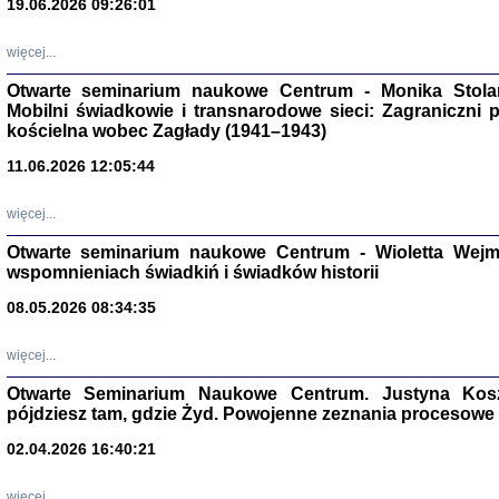
19.06.2026 09:26:01
więcej...
Otwarte seminarium naukowe Centrum - Monika Stolarcz
Mobilni świadkowie i transnarodowe sieci: Zagraniczni 
kościelna wobec Zagłady (1941–1943)
11.06.2026 12:05:44
Znowu mieliśmy
Dzienniki i pam
więcej...
Binder Elza (El
Wagner Rózia
Otwarte seminarium naukowe Centrum - Wioletta Wej
oprac. Aleksa
Warszawa 202
wspomnieniach świadkiń i świadków historii
08.05.2026 08:34:35
więcej...
oprac. Aleksan
Otwarte Seminarium Naukowe Centrum. Justyna Kosza
pójdziesz tam, gdzie Żyd. Powojenne zeznania procesowe 
02.04.2026 16:40:21
więcej...