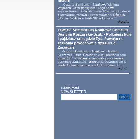
historii
Otwarte Seminarium Naukowe Wioletta
Wejmann „Ja to pamiętam”. Zagłada we
wspomnieniach świadkiń i świadków historii: relacje
z archiwum Pracowni Historii Mówionej Ośrodka
„Brama Grodzka – Teatr NN” w Lublinie ...
więcej...
Otwarte Seminarium Naukowe Centrum.
Justyna Koszarska-Szulc - Połkniesz kulę
i pójdziesz tam, gdzie Żyd. Powojenne
zeznania procesowe a dyskurs o
Zagładzie.
Otwarte Seminarium Naukowe Justyna
Koszarska-Szulc „Połkniesz kulę i pójdziesz tam,
gdzie Żyd”. Powojenne zeznania procesowe a
dyskurs o Zagładzie Spotkanie odbędzie się w
środę 15 kwietnia br. w sali 161 w Pałacu St...
więcej...
subskrybuj
NEWSLETTER