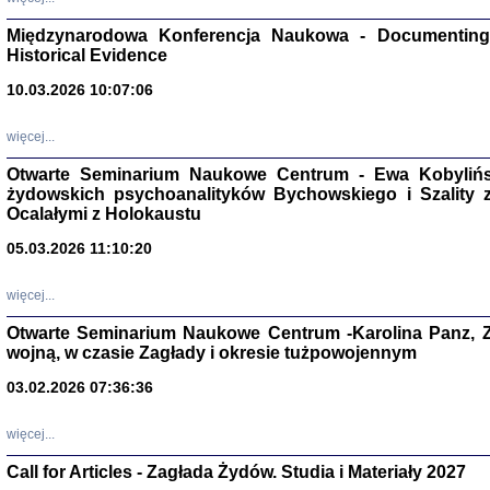
Zagłada Żyd
Międzynarodowa Konferencja Naukowa - Documenting 
Studia i Mater
nr 17, R. 202
Historical Evidence
Warszawa 20
10.03.2026 10:07:06
więcej...
Otwarte Seminarium Naukowe Centrum - Ewa Kobylińsk
żydowskich psychoanalityków Bychowskiego i Szality z 
NIE WIEMY CO PRZY
Dziennik p
Ocalałymi z Holokaustu
Moszek Baum, oprac. Barb
05.03.2026 11:10:20
więcej...
Otwarte Seminarium Naukowe Centrum -Karolina Panz, Z
wojną, w czasie Zagłady i okresie tużpowojennym
Zagłada Żyd
Studia i Mater
03.02.2026 07:36:36
nr 16, R. 202
Warszawa 20
więcej...
Call for Articles - Zagłada Żydów. Studia i Materiały 2027