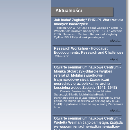
Aktualności
Jak badać Zagładę? EHRI-PL Warsztat dla
młodych badaczy/ek
pobierz CfA w PDF Jak badać Zagładę? EHRI-PL
Warsztat dla młodych badaczy/ek – 13-17 września
2026, Oświęcim Centrum Badań nad Zagładą
Żydów IFiS PAN (członek polskiego w...
więcej...
Research Workshop - Holocaust
Egodocuments: Research and Challenges
CfA in PDF ...
więcej...
Otwarte seminarium naukowe Centrum -
Monika Stolarczyk-Bilardie wygłosi
referat pt. Mobilni świadkowie i
transnarodowe sieci: Zagraniczni
pośrednicy oraz polska hierarchia
kościelna wobec Zagłady (1941–1943)
Otwarte Seminarium Naukowe Monika
Stolarczyk-Bilardie Mobilni świadkowie i
transnarodowe sieci: Zagraniczni pośrednicy oraz
polska hierarchia kościelna wobec Zagłady (1941–
1943) Spotkanie odbędzie się w środę 24 czerwca
br. w ...
więcej...
Otwarte seminarium naukowe Centrum -
Wioletta Wejman Ja to pamiętam. Zagłada
we wspomnieniach świadkiń i świadków