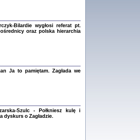
Zagłada Żydów.
Studia i Materiały
nr 18, R. 2022
Warszawa 2022
yk-Bilardie wygłosi referat pt.
pośrednicy oraz polska hierarchia
 iluzję, że żyjemy …
iętniki z Galicji Wschodniej
iszewa), Urman Jerzy Feliks, Strassler Szymon,
man Ja to pamiętam. Zagłada we
ndra Bańkowska
2
PAMIĘTNIK
Kalman Rotgeber
dra Bańkowska, wstęp Jacek Leociak
rska-Szulc - Połkniesz kulę i
Warszawa 2021
a dyskurs o Zagładzie.