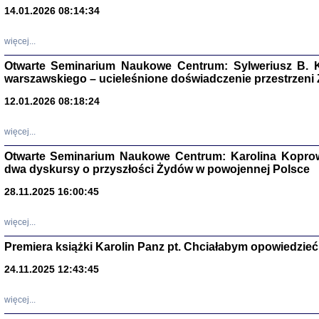
14.01.2026 08:14:34
Aryjs
więcej...
Sewek O
Otwarte Seminarium Naukowe Centrum: Sylweriusz B. K
warszawskiego – ucieleśnione doświadczenie przestrzeni
12.01.2026 08:18:24
więcej...
Otwarte Seminarium Naukowe Centrum: Karolina Koprow
PISZĄC
dwa dyskursy o przyszłości Żydów w powojennej Polsce
'z Dzie
Józef Zelkowicz, tłum.
28.11.2025 16:00:45
więcej...
Premiera książki Karolin Panz pt. Chciałabym opowiedzieć 
CZYTAJĄC GAZ
24.11.2025 12:43:45
Dziennik pisa
Jakub Hochbe
Warszawa 201
więcej...