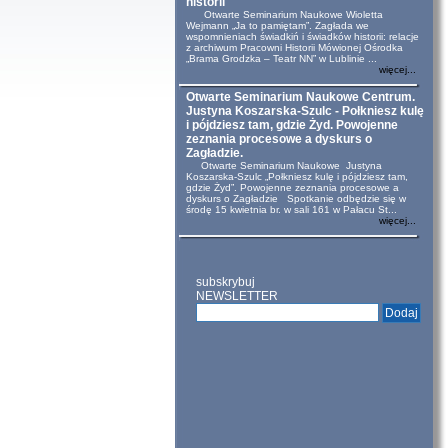
historii
Otwarte Seminarium Naukowe Wioletta
Wejmann „Ja to pamiętam”. Zagłada we
wspomnieniach świadkiń i świadków historii: relacje
z archiwum Pracowni Historii Mówionej Ośrodka
„Brama Grodzka – Teatr NN” w Lublinie ...
więcej...
Otwarte Seminarium Naukowe Centrum.
Justyna Koszarska-Szulc - Połkniesz kulę
i pójdziesz tam, gdzie Żyd. Powojenne
zeznania procesowe a dyskurs o
Zagładzie.
Otwarte Seminarium Naukowe Justyna
Koszarska-Szulc „Połkniesz kulę i pójdziesz tam,
gdzie Żyd”. Powojenne zeznania procesowe a
dyskurs o Zagładzie Spotkanie odbędzie się w
środę 15 kwietnia br. w sali 161 w Pałacu St...
więcej...
subskrybuj
NEWSLETTER