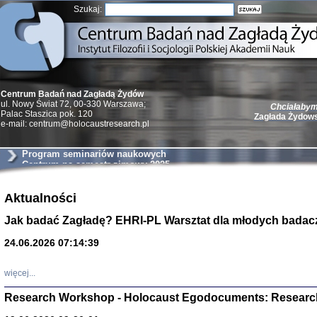
Szukaj:
Centrum Badań nad Zagładą Żydów
Chciałabym 
ul. Nowy Świat 72, 00-330 Warszawa;
Zagłada Żydow
Palac Staszica pok. 120
e-mail: centrum@holocaustresearch.pl
Program seminariów naukowych
Centrum na semestr zimowy 2025
Żydzi w walc
Aktualności
Germany 193
Jak badać Zagładę? EHRI-PL Warsztat dla młodych badac
Natalia Aleksiun, 
Deborah Dash Moor
Turski, Laurence 
24.06.2026 07:14:39
(Arkadij Zelcer)
red. Krzysztof Pe
Warszawa 20
więcej...
Research Workshop - Holocaust Egodocuments: Researc