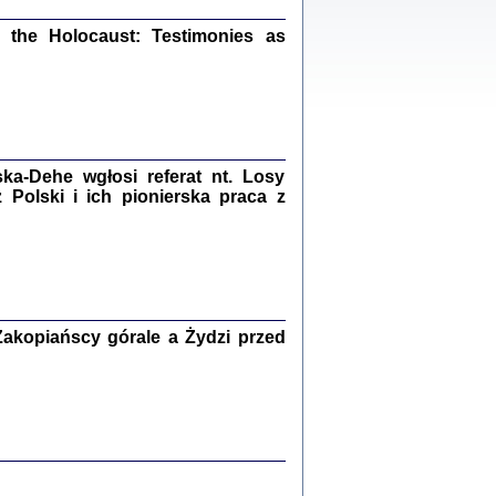
ów.
the Holocaust: Testimonies as
iały
1
21
a-Dehe wgłosi referat nt. Losy
Polski i ich pionierska praca z
NIESIE NAM KOLEJNA GODZINA ...
isany w ukryciu w latach 1943-1944
ara Engelking, tłum. z jidysz Monika
Polit
Warszawa 2020
akopiańscy górale a Żydzi przed
ów.
iały
0
20