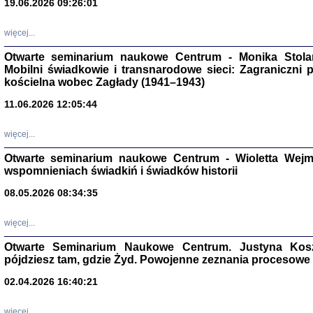
19.06.2026 09:26:01
więcej...
Otwarte seminarium naukowe Centrum - Monika Stolarcz
Mobilni świadkowie i transnarodowe sieci: Zagraniczni 
kościelna wobec Zagłady (1941–1943)
11.06.2026 12:05:44
Znowu mieliśmy
Dzienniki i pam
więcej...
Binder Elza (El
Wagner Rózia
Otwarte seminarium naukowe Centrum - Wioletta Wej
oprac. Aleksa
Warszawa 202
wspomnieniach świadkiń i świadków historii
08.05.2026 08:34:35
więcej...
oprac. Aleksan
Otwarte Seminarium Naukowe Centrum. Justyna Kosza
pójdziesz tam, gdzie Żyd. Powojenne zeznania procesowe 
02.04.2026 16:40:21
więcej...