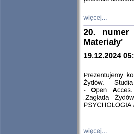
więcej...
20. numer 
Materiały'
19.12.2024 05
Prezentujemy kol
Żydów. Stud
-
O
pen
A
cces
„Zagłada Żydów
PSYCHOLOGIA 
więcej...