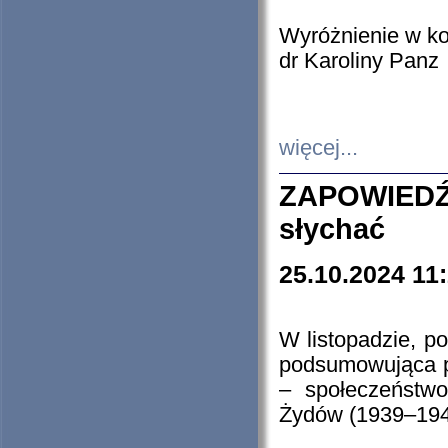
Wyróżnienie w k
dr Karoliny Panz
więcej...
ZAPOWIEDŹ
słychać
25.10.2024 11
W listopadzie, p
podsumowująca p
– społeczeństw
Żydów (1939–194