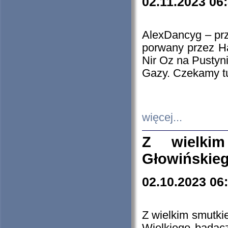
02.11.2023 06
AlexDancyg – przy
porwany przez H
Nir Oz na Pustyn
Gazy. Czekamy tu
więcej...
Z wielki
Głowińskie
02.10.2023 06
Z wielkim smutki