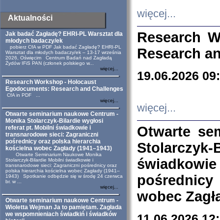
więcej...
Aktualności
Research W
Jak badać Zagładę? EHRI-PL Warsztat dla
młodych badaczy/ek
pobierz CfA w PDF Jak badać Zagładę? EHRI-PL
Research an
Warsztat dla młodych badaczy/ek – 13-17 września
2026, Oświęcim Centrum Badań nad Zagładą
Żydów IFiS PAN (członek polskiego w...
więcej...
19.06.2026 09
Research Workshop - Holocaust
Egodocuments: Research and Challenges
CfA in PDF ...
więcej...
więcej...
Otwarte seminarium naukowe Centrum -
Monika Stolarczyk-Bilardie wygłosi
Otwarte se
referat pt. Mobilni świadkowie i
transnarodowe sieci: Zagraniczni
pośrednicy oraz polska hierarchia
Stolarczyk-
kościelna wobec Zagłady (1941–1943)
Otwarte Seminarium Naukowe Monika
świadkowie
Stolarczyk-Bilardie Mobilni świadkowie i
transnarodowe sieci: Zagraniczni pośrednicy oraz
polska hierarchia kościelna wobec Zagłady (1941–
pośrednicy
1943) Spotkanie odbędzie się w środę 24 czerwca
br. w ...
więcej...
wobec Zagła
Otwarte seminarium naukowe Centrum -
Wioletta Wejman Ja to pamiętam. Zagłada
we wspomnieniach świadkiń i świadków
11.06.2026 12