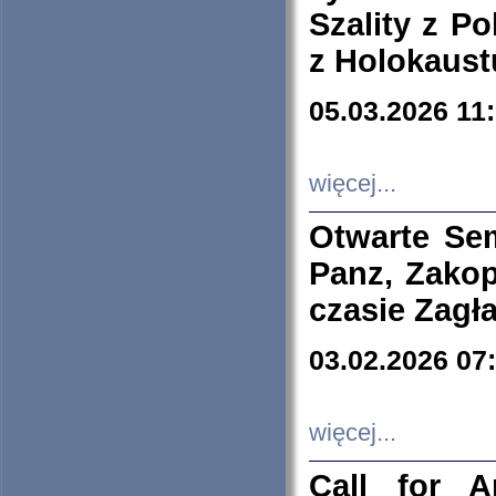
Szality z Po
z Holokaust
05.03.2026 11
więcej...
Otwarte Se
Panz, Zakop
czasie Zagł
03.02.2026 07
więcej...
Call for A