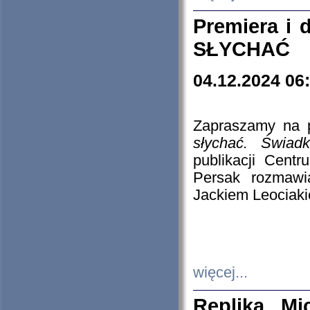
Premiera i
SŁYCHAĆ
04.12.2024 06
Zapraszamy na p
słychać. Świad
publikacji Cen
Persak rozmawi
Jackiem Leociaki
więcej...
Replika Mi