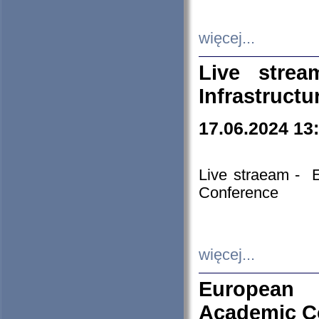
więcej...
Live stre
Infrastruct
17.06.2024 13
Live straeam - 
Conference
więcej...
European H
Academic C