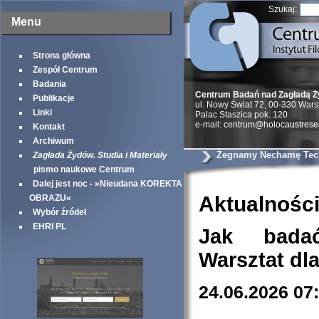
Szukaj:
Menu
Strona główna
Zespół Centrum
Badania
Centrum Badań nad Zagładą 
Publikacje
ul. Nowy Świat 72, 00-330 War
Linki
Palac Staszica pok. 120
e-mail: centrum@holocaustrese
Kontakt
Archiwum
Żegnamy Nechamę Tec
Zagłada Żydów. Studia i Materiały
pismo naukowe Centrum
Dalej jest noc - »Nieudana KOREKTA
Aktualnośc
OBRAZU«
Wybór źródeł
EHRI PL
Jak bada
Warsztat dl
24.06.2026 07