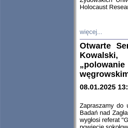
Żydowskich Uniw
Holocaust Resear
więcej...
Otwarte Se
Kowalski, 
„polowanie
węgrowskim.
08.01.2025 13
Zapraszamy do 
Badań nad Zagła
wygłosi referat "
powiecie sokołow