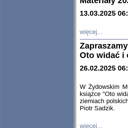
Materiały 20
13.03.2025 06
więcej...
Zapraszamy
Oto widać i
26.02.2025 06
W Żydowskim Muz
książce "Oto wid
ziemiach polski
Piotr Sadzik.
więcej...