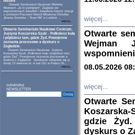
historii
Otwarte Seminarium Naukowe Wioletta
Wejmann „Ja to pamiętam”. Zagłada we
wspomnieniach świadkiń i świadków historii: relacje
z archiwum Pracowni Historii Mówionej Ośrodka
więcej...
„Brama Grodzka – Teatr NN” w Lublinie ...
więcej...
Otwarte Seminarium Naukowe Centrum.
Otwarte se
Justyna Koszarska-Szulc - Połkniesz kulę
i pójdziesz tam, gdzie Żyd. Powojenne
Wejman 
zeznania procesowe a dyskurs o
Zagładzie.
Otwarte Seminarium Naukowe Justyna
wspomnienia
Koszarska-Szulc „Połkniesz kulę i pójdziesz tam,
gdzie Żyd”. Powojenne zeznania procesowe a
dyskurs o Zagładzie Spotkanie odbędzie się w
środę 15 kwietnia br. w sali 161 w Pałacu St...
08.05.2026 08
więcej...
subskrybuj
więcej...
NEWSLETTER
Otwarte Se
Koszarska-S
gdzie Żyd
dyskurs o Z