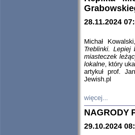
Grabowskieg
28.11.2024 07
Michał Kowalski
Treblinki. Lepie
miasteczek leżąc
lokalne
, który uk
artykuł prof. J
Jewish.pl
więcej...
NAGRODY P
29.10.2024 08