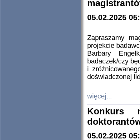
magistrantó
05.02.2025 05
Zapraszamy mag
projekcie badaw
Barbary Engel
badaczek/czy będ
i zróżnicowaneg
doświadczonej lid
więcej...
Konkurs n
doktorantó
05.02.2025 05