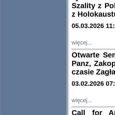
Szality z Po
z Holokaust
05.03.2026 11
więcej...
Otwarte Se
Panz, Zakop
czasie Zagł
03.02.2026 07
więcej...
Call for A