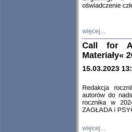
oświadczenie cz
więcej...
Call for A
Materiały« 
15.03.2023 13
Redakcja roczn
autorów do nads
rocznika w 202
ZAGŁADA i PS
więcej...