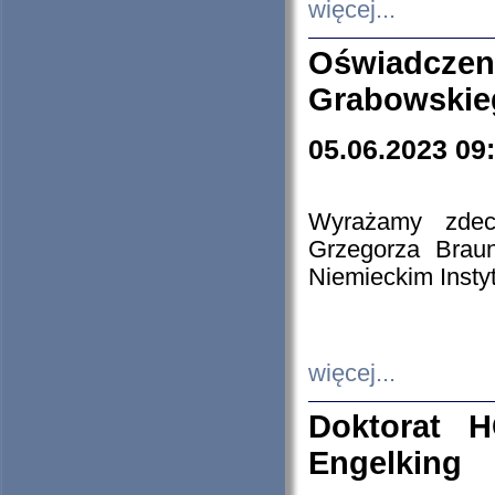
więcej...
Oświadczen
Grabowskie
05.06.2023 09
Wyrażamy zdecy
Grzegorza Brau
Niemieckim Insty
więcej...
Doktorat H
Engelking