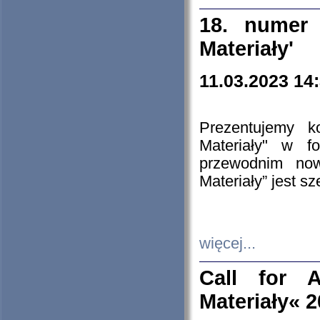
18. numer 
Materiały'
11.03.2023 14
Prezentujemy k
Materiały" w 
przewodnim now
Materiały” jest s
więcej...
Call for A
Materiały« 