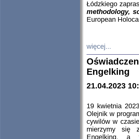
Łódzkiego zapras
methodology, so
European Holocau
więcej...
Oświadczen
Engelking
21.04.2023 10
19 kwietnia 2023
Olejnik w progra
cywilów w czasie
mierzymy się z
Engelking, a 