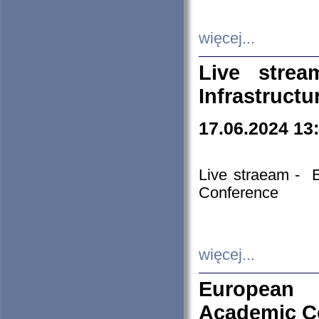
więcej...
Live stre
Infrastruct
17.06.2024 13
Live straeam - 
Conference
więcej...
European H
Academic C