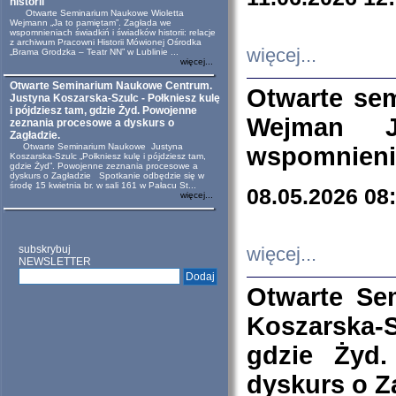
historii
Otwarte Seminarium Naukowe Wioletta
Wejmann „Ja to pamiętam”. Zagłada we
wspomnieniach świadkiń i świadków historii: relacje
z archiwum Pracowni Historii Mówionej Ośrodka
więcej...
„Brama Grodzka – Teatr NN” w Lublinie ...
więcej...
Otwarte Seminarium Naukowe Centrum.
Otwarte se
Justyna Koszarska-Szulc - Połkniesz kulę
i pójdziesz tam, gdzie Żyd. Powojenne
Wejman 
zeznania procesowe a dyskurs o
Zagładzie.
Otwarte Seminarium Naukowe Justyna
wspomnienia
Koszarska-Szulc „Połkniesz kulę i pójdziesz tam,
gdzie Żyd”. Powojenne zeznania procesowe a
dyskurs o Zagładzie Spotkanie odbędzie się w
środę 15 kwietnia br. w sali 161 w Pałacu St...
08.05.2026 08
więcej...
subskrybuj
więcej...
NEWSLETTER
Otwarte Se
Koszarska-S
gdzie Żyd
dyskurs o Z