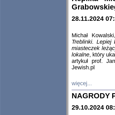
Grabowskieg
28.11.2024 07
Michał Kowalski
Treblinki. Lepie
miasteczek leżąc
lokalne
, który uk
artykuł prof. J
Jewish.pl
więcej...
NAGRODY P
29.10.2024 08