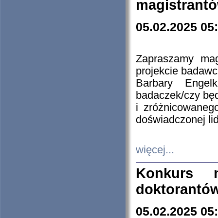
magistrantó
05.02.2025 05
Zapraszamy mag
projekcie badaw
Barbary Engel
badaczek/czy będ
i zróżnicowaneg
doświadczonej lid
więcej...
Konkurs n
doktorantó
05.02.2025 05