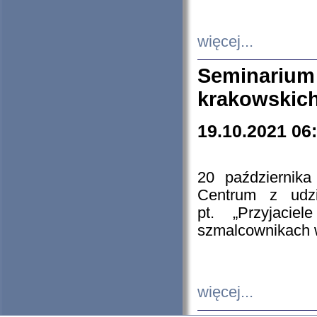
więcej...
Seminarium
krakowskich
19.10.2021 06
20 październik
Centrum z udzia
pt. „Przyjacie
szmalcownikach
więcej...