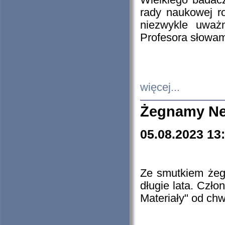
Wielkiego badacz
rady naukowej ro
niezwykle uważn
Profesora słowam
więcej...
Żegnamy Ne
05.08.2023 13
Ze smutkiem żeg
długie lata. Czł
Materiały" od chw