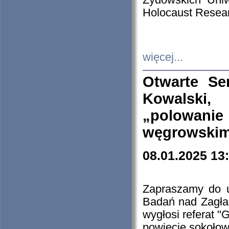
Żydowskich Uniw
Holocaust Resear
więcej...
Otwarte Se
Kowalski, 
„polowanie
węgrowskim.
08.01.2025 13
Zapraszamy do 
Badań nad Zagła
wygłosi referat "
powiecie sokołow