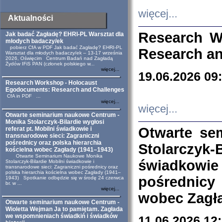
więcej...
Aktualności
Research W
Jak badać Zagładę? EHRI-PL Warsztat dla
młodych badaczy/ek
pobierz CfA w PDF Jak badać Zagładę? EHRI-PL
Research an
Warsztat dla młodych badaczy/ek – 13-17 września
2026, Oświęcim Centrum Badań nad Zagładą
Żydów IFiS PAN (członek polskiego w...
więcej...
19.06.2026 09
Research Workshop - Holocaust
Egodocuments: Research and Challenges
CfA in PDF ...
więcej...
więcej...
Otwarte seminarium naukowe Centrum -
Monika Stolarczyk-Bilardie wygłosi
Otwarte se
referat pt. Mobilni świadkowie i
transnarodowe sieci: Zagraniczni
pośrednicy oraz polska hierarchia
Stolarczyk-
kościelna wobec Zagłady (1941–1943)
Otwarte Seminarium Naukowe Monika
świadkowie
Stolarczyk-Bilardie Mobilni świadkowie i
transnarodowe sieci: Zagraniczni pośrednicy oraz
polska hierarchia kościelna wobec Zagłady (1941–
pośrednicy
1943) Spotkanie odbędzie się w środę 24 czerwca
br. w ...
więcej...
wobec Zagła
Otwarte seminarium naukowe Centrum -
Wioletta Wejman Ja to pamiętam. Zagłada
we wspomnieniach świadkiń i świadków
11.06.2026 12