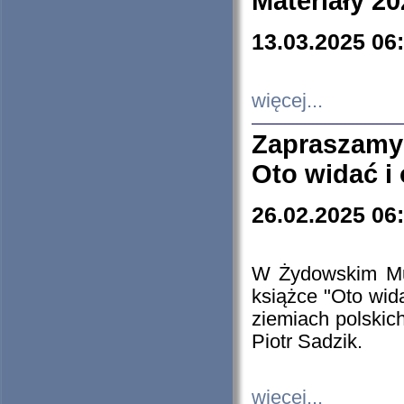
Materiały 20
13.03.2025 06
więcej...
Zapraszamy
Oto widać i
26.02.2025 06
W Żydowskim Muz
książce "Oto wid
ziemiach polski
Piotr Sadzik.
więcej...