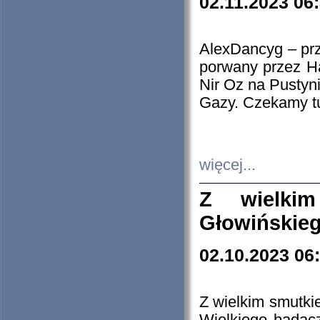
02.11.2023 06
AlexDancyg – przy
porwany przez H
Nir Oz na Pustyn
Gazy. Czekamy tu
więcej...
Z wielki
Głowińskie
02.10.2023 06
Z wielkim smutki