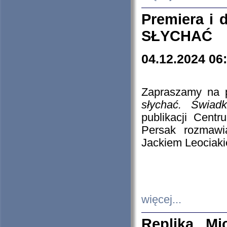
Premiera i
SŁYCHAĆ
04.12.2024 06
Zapraszamy na p
słychać. Świad
publikacji Cen
Persak rozmawi
Jackiem Leociaki
więcej...
Replika Mi