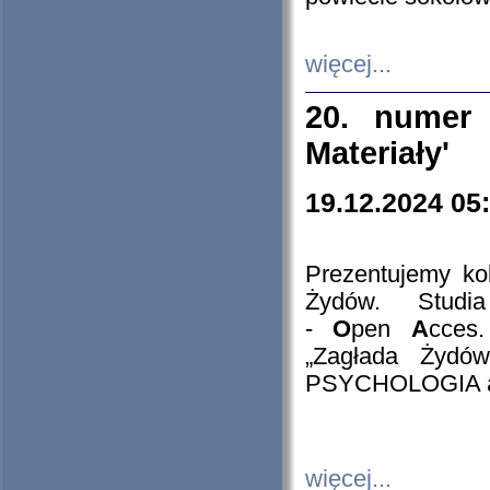
więcej...
20. numer 
Materiały'
19.12.2024 05
Prezentujemy kol
Żydów. Stud
-
O
pen
A
cces
„Zagłada Żydów
PSYCHOLOGIA 
więcej...