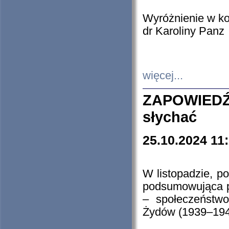
Wyróżnienie w k
dr Karoliny Panz
więcej...
ZAPOWIEDŹ
słychać
25.10.2024 11
W listopadzie, p
podsumowująca p
– społeczeństw
Żydów (1939–194