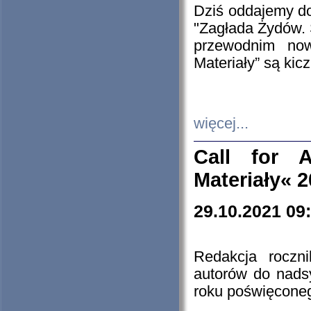
Dziś oddajemy 
"Zagłada Żydów. 
przewodnim now
Materiały” są kic
więcej...
Call for A
Materiały« 
29.10.2021 09
Redakcja roczn
autorów do nads
roku poświęcone