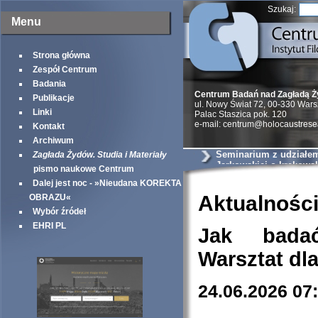
Szukaj:
Menu
Strona główna
Zespół Centrum
Badania
Centrum Badań nad Zagładą 
Publikacje
ul. Nowy Świat 72, 00-330 War
Linki
Palac Staszica pok. 120
e-mail: centrum@holocaustrese
Kontakt
Archiwum
Seminarium z udziałem 
Zagłada Żydów. Studia i Materiały
Jarkowskiej o krakows
pismo naukowe Centrum
szantażystach i szmal
Dalej jest noc - »Nieudana KOREKTA
Aktualnośc
OBRAZU«
Wybór źródeł
EHRI PL
Jak bada
Warsztat dl
24.06.2026 07