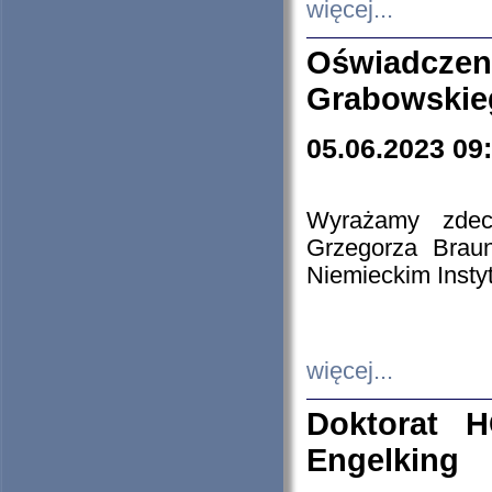
więcej...
Oświadczen
Grabowskie
05.06.2023 09
Wyrażamy zdecy
Grzegorza Brau
Niemieckim Insty
więcej...
Doktorat H
Engelking