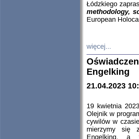
Łódzkiego zapras
methodology, so
European Holocau
więcej...
Oświadczen
Engelking
21.04.2023 10
19 kwietnia 2023
Olejnik w progra
cywilów w czasie
mierzymy się z
Engelking, a 