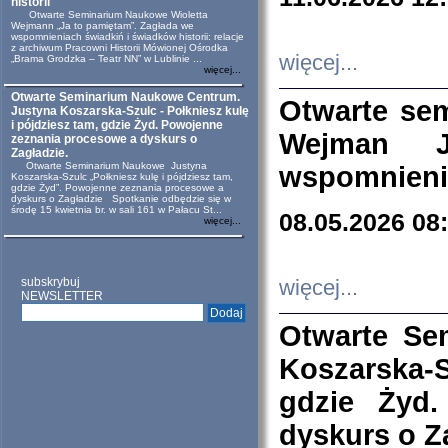
historii
Otwarte Seminarium Naukowe Wioletta
Wejmann „Ja to pamiętam”. Zagłada we
wspomnieniach świadkiń i świadków historii: relacje
z archiwum Pracowni Historii Mówionej Ośrodka
więcej...
„Brama Grodzka – Teatr NN” w Lublinie ...
więcej...
Otwarte Seminarium Naukowe Centrum.
Otwarte se
Justyna Koszarska-Szulc - Połkniesz kulę
i pójdziesz tam, gdzie Żyd. Powojenne
Wejman 
zeznania procesowe a dyskurs o
Zagładzie.
Otwarte Seminarium Naukowe Justyna
wspomnienia
Koszarska-Szulc „Połkniesz kulę i pójdziesz tam,
gdzie Żyd”. Powojenne zeznania procesowe a
dyskurs o Zagładzie Spotkanie odbędzie się w
środę 15 kwietnia br. w sali 161 w Pałacu St...
08.05.2026 08
więcej...
subskrybuj
więcej...
NEWSLETTER
Otwarte Se
Koszarska-S
gdzie Żyd
dyskurs o Z