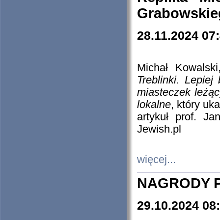
Grabowskieg
28.11.2024 07
Michał Kowalski
Treblinki. Lepie
miasteczek leżąc
lokalne
, który uk
artykuł prof. J
Jewish.pl
więcej...
NAGRODY P
29.10.2024 08