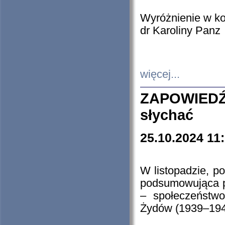
Wyróżnienie w k
dr Karoliny Panz
więcej...
ZAPOWIEDŹ
słychać
25.10.2024 11
W listopadzie, p
podsumowująca p
– społeczeństw
Żydów (1939–194