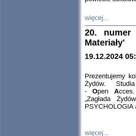
więcej...
20. numer 
Materiały'
19.12.2024 05
Prezentujemy kol
Żydów. Stud
-
O
pen
A
cces
„Zagłada Żydów
PSYCHOLOGIA 
więcej...