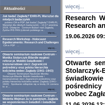
więcej...
Aktualności
Research W
Jak badać Zagładę? EHRI-PL Warsztat dla
młodych badaczy/ek
pobierz CfA w PDF Jak badać Zagładę? EHRI-PL
Research an
Warsztat dla młodych badaczy/ek – 13-17 września
2026, Oświęcim Centrum Badań nad Zagładą
Żydów IFiS PAN (członek polskiego w...
więcej...
19.06.2026 09
Research Workshop - Holocaust
Egodocuments: Research and Challenges
CfA in PDF ...
więcej...
więcej...
Otwarte seminarium naukowe Centrum -
Monika Stolarczyk-Bilardie wygłosi
Otwarte se
referat pt. Mobilni świadkowie i
transnarodowe sieci: Zagraniczni
pośrednicy oraz polska hierarchia
Stolarczyk-
kościelna wobec Zagłady (1941–1943)
Otwarte Seminarium Naukowe Monika
świadkowie
Stolarczyk-Bilardie Mobilni świadkowie i
transnarodowe sieci: Zagraniczni pośrednicy oraz
polska hierarchia kościelna wobec Zagłady (1941–
pośrednicy
1943) Spotkanie odbędzie się w środę 24 czerwca
br. w ...
więcej...
wobec Zagła
Otwarte seminarium naukowe Centrum -
Wioletta Wejman Ja to pamiętam. Zagłada
we wspomnieniach świadkiń i świadków
11.06.2026 12