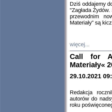
Dziś oddajemy 
"Zagłada Żydów. 
przewodnim now
Materiały” są kic
więcej...
Call for A
Materiały« 
29.10.2021 09
Redakcja roczn
autorów do nads
roku poświęcone