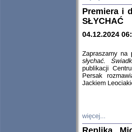
Premiera i
SŁYCHAĆ
04.12.2024 06
Zapraszamy na p
słychać. Świad
publikacji Cen
Persak rozmawi
Jackiem Leociaki
więcej...
Replika Mi