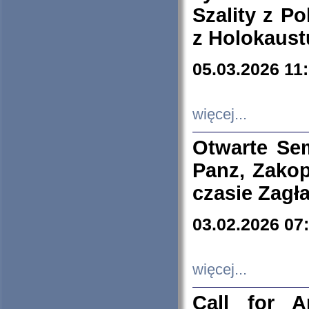
Szality z Po
z Holokaust
05.03.2026 11
więcej...
Otwarte Se
Panz, Zakop
czasie Zagł
03.02.2026 07
więcej...
Call for A