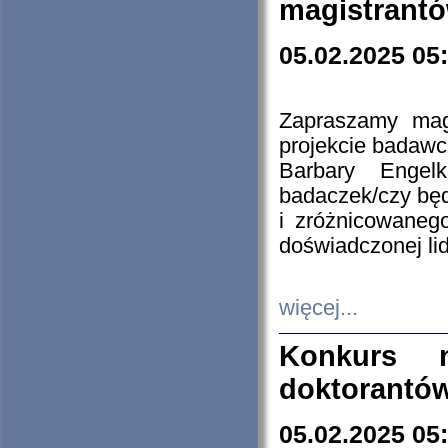
magistrantó
05.02.2025 05
Zapraszamy mag
projekcie badaw
Barbary Engel
badaczek/czy będ
i zróżnicowaneg
doświadczonej lid
więcej...
Konkurs n
doktorantó
05.02.2025 05