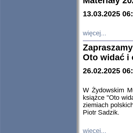
Materiały 20
13.03.2025 06
więcej...
Zapraszamy
Oto widać i
26.02.2025 06
W Żydowskim Muz
książce "Oto wid
ziemiach polski
Piotr Sadzik.
więcej...