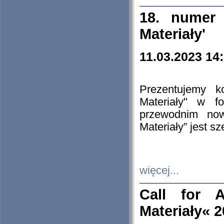
18. numer 
Materiały'
11.03.2023 14
Prezentujemy k
Materiały" w 
przewodnim now
Materiały” jest s
więcej...
Call for A
Materiały« 