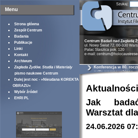
Szukaj:
Menu
Strona główna
Zespół Centrum
Badania
Centrum Badań nad Zagładą 
Publikacje
ul. Nowy Świat 72, 00-330 War
Linki
Palac Staszica pok. 120
e-mail: centrum@holocaustrese
Kontakt
Archiwum
Konferencja w 80. rocz
Zagłada Żydów. Studia i Materiały
getta warszawskiego
pismo naukowe Centrum
Dalej jest noc - »Nieudana KOREKTA
Aktualnośc
OBRAZU«
Wybór źródeł
EHRI PL
Jak bada
Warsztat dl
24.06.2026 07