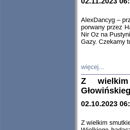
02.11.2023 06
AlexDancyg – przy
porwany przez H
Nir Oz na Pustyn
Gazy. Czekamy tu
więcej...
Z wielki
Głowińskie
02.10.2023 06
Z wielkim smutki