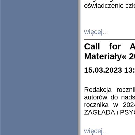
oświadczenie cz
więcej...
Call for A
Materiały« 
15.03.2023 13
Redakcja roczn
autorów do nads
rocznika w 202
ZAGŁADA i PS
więcej...