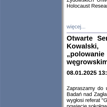
Żydowskich Uniw
Holocaust Resear
więcej...
Otwarte Se
Kowalski, 
„polowanie
węgrowskim.
08.01.2025 13
Zapraszamy do 
Badań nad Zagła
wygłosi referat "
powiecie sokołow