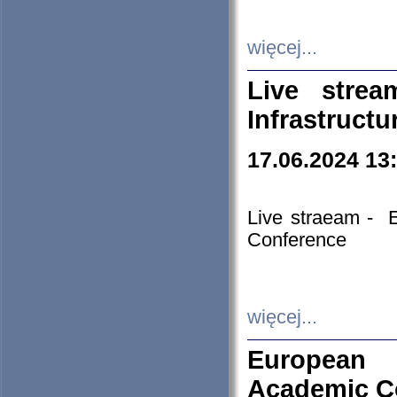
więcej...
Live stre
Infrastruct
17.06.2024 13
Live straeam - 
Conference
więcej...
European H
Academic C