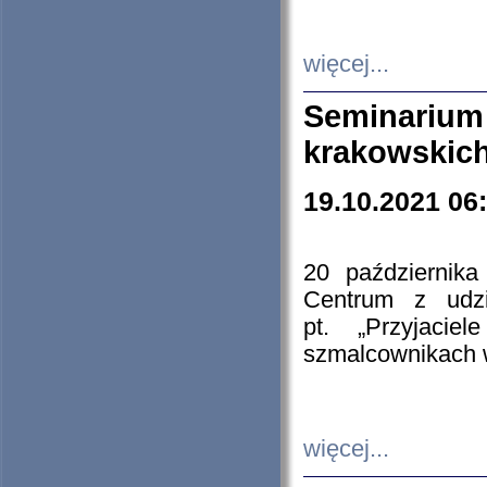
więcej...
Seminarium
krakowskich
19.10.2021 06
20 październik
Centrum z udzia
pt. „Przyjacie
szmalcownikach
więcej...