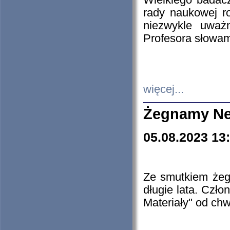
Wielkiego badacz
rady naukowej ro
niezwykle uważn
Profesora słowam
więcej...
Żegnamy Ne
05.08.2023 13
Ze smutkiem żeg
długie lata. Czł
Materiały" od chw