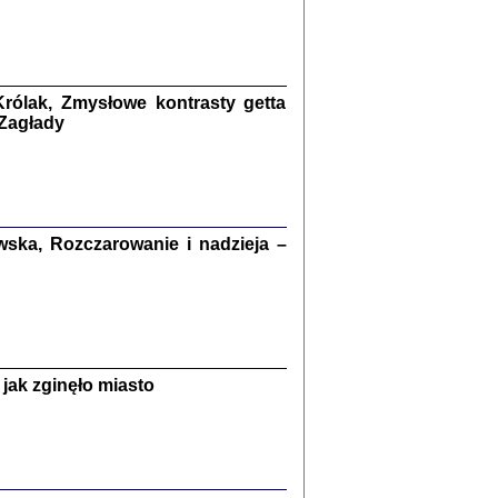
kiego Żyda wspomnienia, łzy i myśli
Zapiski z okupacyjnej Warszawy
konowski, oprac. Marta Janczewska
rólak, Zmysłowe kontrasty getta
Warszawa 2020
 Zagłady
Y TE SŁOWA JEST PRACOWNIKIEM
ska, Rozczarowanie i nadzieja –
GETTOWEJ INSTYTUCJI ...
nnika' i inne pisma z łódzkiego getta
 z jidysz, oprac. i wstęp. Monika Polit
Warszawa 2019
jak zginęło miasto
ETĘ NIEMIECKĄ ...
ny w ukryciu w Warszawie w latach 1943-1944
rg
,
oprac. i wstępem opatrzyła
Barbara Engelking
9