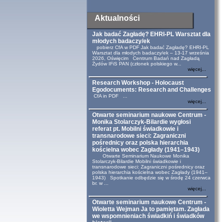
Aktualności
Jak badać Zagładę? EHRI-PL Warsztat dla
młodych badaczy/ek
pobierz CfA w PDF Jak badać Zagładę? EHRI-PL
Warsztat dla młodych badaczy/ek – 13-17 września
2026, Oświęcim Centrum Badań nad Zagładą
Żydów IFiS PAN (członek polskiego w...
więcej...
Research Workshop - Holocaust
Egodocuments: Research and Challenges
CfA in PDF ...
więcej...
Otwarte seminarium naukowe Centrum -
Monika Stolarczyk-Bilardie wygłosi
referat pt. Mobilni świadkowie i
transnarodowe sieci: Zagraniczni
pośrednicy oraz polska hierarchia
kościelna wobec Zagłady (1941–1943)
Otwarte Seminarium Naukowe Monika
Stolarczyk-Bilardie Mobilni świadkowie i
transnarodowe sieci: Zagraniczni pośrednicy oraz
polska hierarchia kościelna wobec Zagłady (1941–
1943) Spotkanie odbędzie się w środę 24 czerwca
br. w ...
więcej...
Otwarte seminarium naukowe Centrum -
Wioletta Wejman Ja to pamiętam. Zagłada
we wspomnieniach świadkiń i świadków