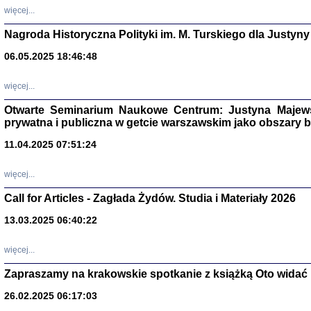
DALEJ JEST NOC. Los
więcej...
red. i wstę
Nagroda Historyczna Polityki im. M. Turskiego dla Justyny
06.05.2025 18:46:48
ŻADNA BLA
więcej...
Wspomnieni
Stanisław A
Otwarte Seminarium Naukowe Centrum: Justyna Majewsk
Warszawa 
prywatna i publiczna w getcie warszawskim jako obszary
11.04.2025 07:51:24
więcej...
Call for Articles - Zagłada Żydów. Studia i Materiały 2026
13.03.2025 06:40:22
więcej...
Zapraszamy na krakowskie spotkanie z książką Oto widać i
TYLEŚMY JU
Dziennik pi
26.02.2025 06:17:03
Clara Kram