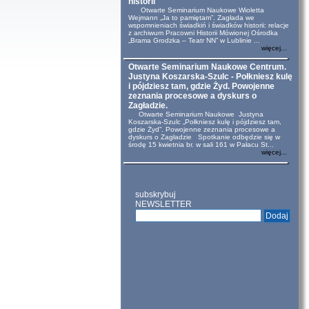
historii
Otwarte Seminarium Naukowe Wioletta
Wejmann „Ja to pamiętam”. Zagłada we
wspomnieniach świadkiń i świadków historii: relacje
z archiwum Pracowni Historii Mówionej Ośrodka
„Brama Grodzka – Teatr NN” w Lublinie ...
więcej...
Otwarte Seminarium Naukowe Centrum.
Justyna Koszarska-Szulc - Połkniesz kulę
i pójdziesz tam, gdzie Żyd. Powojenne
zeznania procesowe a dyskurs o
Zagładzie.
Otwarte Seminarium Naukowe Justyna
Koszarska-Szulc „Połkniesz kulę i pójdziesz tam,
gdzie Żyd”. Powojenne zeznania procesowe a
dyskurs o Zagładzie Spotkanie odbędzie się w
środę 15 kwietnia br. w sali 161 w Pałacu St...
więcej...
subskrybuj
NEWSLETTER