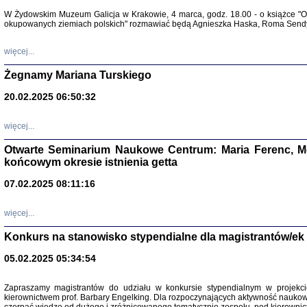
Warszawa 
W Żydowskim Muzeum Galicja w Krakowie, 4 marca, godz. 18.00 - o książce "Ot
okupowanych ziemiach polskich" rozmawiać będą Agnieszka Haska, Roma Sendyk
więcej...
Żegnamy Mariana Turskiego
20.02.2025 06:50:32
Zapisk
Tadeusz Obremski, opra
więcej...
Otwarte Seminarium Naukowe Centrum: Maria Ferenc, Mor
końcowym okresie istnienia getta
07.02.2025 08:11:16
więcej...
PO WOJNIE
Pisma Kopla
Konkurs na stanowisko stypendialne dla magistrantów/ek
Warszawie
oprac. i wst
05.02.2025 05:34:54
Warszawa 
Zapraszamy magistrantów do udziału w konkursie stypendialnym w proje
kierownictwem prof. Barbary Engelking. Dla rozpoczynających aktywność nauko