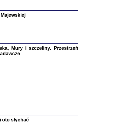
y Żydów w wybranych powiatach
okupowanej Polski
p Barbara Engelking, Jan Grabowski
 Majewskiej
Warszawa 2018
GA, ŻADNE KŁAMSTWO ...
a z warszawskiego getta
dler
,
oprac. i wstępem opatrzyła
Marta Janczewska
a, Mury i szczeliny. Przestrzeń
2018
 badawcze
Zagłada Żydów.
Studia i Materiały
nr 13, R. 2017
Warszawa 2017
 oto słychać
Ż PRZESZLI ...
sany w bunkrze (Żółkiew 1942-1944)
er
,
oprac. i wstępem opatrzyła Anna Wylegała