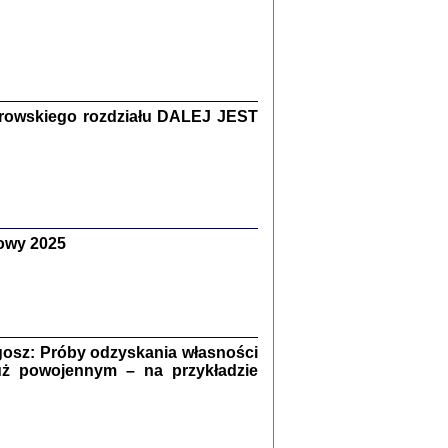
Zagłada Żydów.
Studia i Materiały
nr 15, R. 2019
Warszawa 2019
rowskiego rozdziału DALEJ JEST
owy 2025
ów.
iały
8
18
osz: Próby odzyskania własności
uż powojennym – na przykładzie