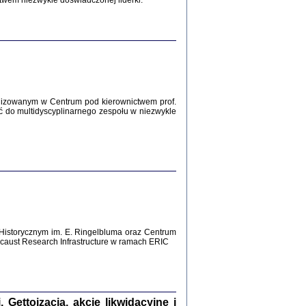
twem niezwykle doświadczonej liderki.
Zagłada Żydów.
Studia i Materiały
nr 12, R. 2016
Warszawa 2016
lizowanym w Centrum pod kierownictwem prof.
ć do multidyscyplinarnego zespołu w niezwykle
AŻ MAMY WSPANIAŁE ...
dzienniki Żydów z okolic Mińska
iego
tępem opatrzyła Barbara Engelking
2016
Historycznym im. E. Ringelbluma oraz Centrum
aust Research Infrastructure w ramach ERIC
T POSIADAĆ DOM POD ZIEMIĄ ...
ch z Zagłady w okolicach Dąbrowy
Tarnowskiej
oprac. i wstęp Jan Grabowski
Warszawa 2016
ettoizacja, akcje likwidacyjne i