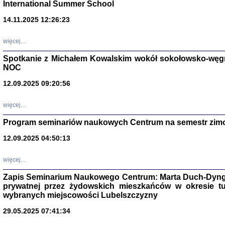
International Summer School
14.11.2025 12:26:23
więcej...
Spotkanie z Michałem Kowalskim wokół sokołowsko-węg
NOC
12.09.2025 09:20:56
więcej...
Program seminariów naukowych Centrum na semestr zim
Zagłada Żyd
Studia i Mater
12.09.2025 04:50:13
nr 14, R. 201
Warszawa 20
więcej...
Zapis Seminarium Naukowego Centrum: Marta Duch-Dyng
prywatnej przez żydowskich mieszkańców w okresie t
wybranych miejscowości Lubelszczyzny
29.05.2025 07:41:34