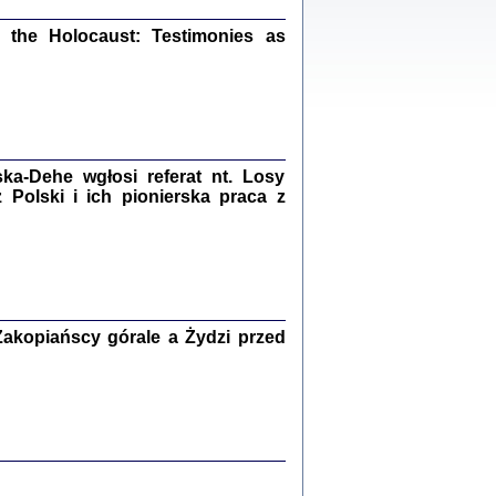
ów.
iały
the Holocaust: Testimonies as
1
21
a-Dehe wgłosi referat nt. Losy
NIESIE NAM KOLEJNA GODZINA ...
Polski i ich pionierska praca z
isany w ukryciu w latach 1943-1944
ara Engelking, tłum. z jidysz Monika
Polit
Warszawa 2020
akopiańscy górale a Żydzi przed
ów.
iały
0
20