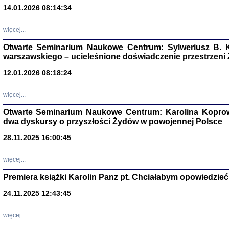
14.01.2026 08:14:34
Aryjs
więcej...
Sewek O
Otwarte Seminarium Naukowe Centrum: Sylweriusz B. K
warszawskiego – ucieleśnione doświadczenie przestrzeni
12.01.2026 08:18:24
więcej...
PISZĄC
Otwarte Seminarium Naukowe Centrum: Karolina Koprow
'z Dzie
dwa dyskursy o przyszłości Żydów w powojennej Polsce
Józef Zelkowicz, tłum.
28.11.2025 16:00:45
więcej...
Premiera książki Karolin Panz pt. Chciałabym opowiedzieć 
CZYTAJĄC GAZ
Dziennik pisa
24.11.2025 12:43:45
Jakub Hochbe
Warszawa 201
więcej...