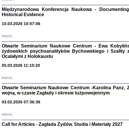
Zagłada Żyd
Studia i Mater
Międzynarodowa Konferencja Naukowa - Documenting 
nr 17, R. 202
Warszawa 20
Historical Evidence
10.03.2026 10:07:06
więcej...
Otwarte Seminarium Naukowe Centrum - Ewa Kobylińsk
NIE WIEMY CO PRZY
żydowskich psychoanalityków Bychowskiego i Szality z 
Dziennik p
Moszek Baum, oprac. Barb
Ocalałymi z Holokaustu
05.03.2026 11:10:20
więcej...
Otwarte Seminarium Naukowe Centrum -Karolina Panz, Z
wojną, w czasie Zagłady i okresie tużpowojennym
Zagłada Żyd
Studia i Mater
03.02.2026 07:36:36
nr 16, R. 202
Warszawa 20
więcej...
Call for Articles - Zagłada Żydów. Studia i Materiały 2027