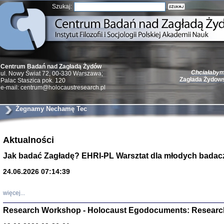
Szukaj:
Chciałabym 
Centrum Badań nad Zagładą Żydów
Zagłada Żydow
ul. Nowy Świat 72, 00-330 Warszawa;
Palac Staszica pok. 120
e-mail: centrum@holocaustresearch.pl
Żegnamy Nechamę Tec
Żydzi w walc
Aktualności
Germany 193
Natalia Aleksiun, 
Jak badać Zagładę? EHRI-PL Warsztat dla młodych badac
Deborah Dash Moor
Turski, Laurence 
(Arkadij Zelcer)
24.06.2026 07:14:39
red. Krzysztof Pe
Warszawa 20
więcej...
Research Workshop - Holocaust Egodocuments: Researc