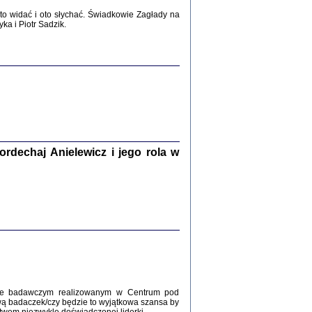
2017
o widać i oto słychać. Świadkowie Zagłady na
a i Piotr Sadzik.
WŚRÓD ZATRUTYCH NOŻY ...
i z getta i okupowanej Warszawy
c. i wstępem opatrzyła Agnieszka
Haska
Warszawa 2017
dechaj Anielewicz i jego rola w
, Z POMOCĄ BOŻĄ, JUŻ NIEBAWEM ...
 i Mirki Piżyców o życiu w getcie i okupowanej
ępem opatrzyła Barbara Engelking i Havi Dreifuss
2017
kcie badawczym realizowanym w Centrum pod
wą badaczek/czy będzie to wyjątkowa szansa by