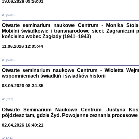
19.06.2026 09:26:01
więcej...
Otwarte seminarium naukowe Centrum - Monika Stolarcz
Mobilni świadkowie i transnarodowe sieci: Zagraniczni 
kościelna wobec Zagłady (1941–1943)
11.06.2026 12:05:44
Znowu mieliśmy
Dzienniki i pam
Binder Elza (El
więcej...
Wagner Rózia
oprac. Aleksa
Otwarte seminarium naukowe Centrum - Wioletta Wej
Warszawa 202
wspomnieniach świadkiń i świadków historii
08.05.2026 08:34:35
więcej...
oprac. Aleksan
Otwarte Seminarium Naukowe Centrum. Justyna Kosza
pójdziesz tam, gdzie Żyd. Powojenne zeznania procesowe 
02.04.2026 16:40:21
więcej...