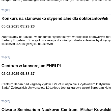
czerpać wiedzę od dużego i zróżnicowanego tematycznie zespołu, pod kierownic
więcej...
Konkurs na stanowisko stypendialne dla doktorantów/ek
05.02.2025 05:29:20
Zapraszamy do udziału w konkursie stypendialnym w projekcie badawczym rea
Barbary Engelking. To wyjątkowa okazja dla młodych doktorantek/ów, by dołączy
ciekawym przedsięwzięciu naukowym
SNY CHOCI
Okupacyjne 
Mazowieck
oprac. i ws
więcej...
Warszawa 
Centrum w konsorcjum EHRI PL
02.02.2025 05:38:37
Centrum Badań nad Zagładą Żydów IFiS PAN wspólnie z Żydowskim Instytutem 
Badań Żydowskich Uniwersytetu Łódzkiego tworza krajowy węzeł European Holoc
SZCZĘŚCIE JES
Losy kobiet ocalały
więcej...
Otwarte Seminarium Naukowe Centrum: Michał Kowalski, G