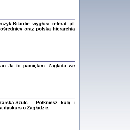
Zagłada Żydów.
Studia i Materiały
nr 18, R. 2022
Warszawa 2022
yk-Bilardie wygłosi referat pt.
pośrednicy oraz polska hierarchia
 iluzję, że żyjemy …
iętniki z Galicji Wschodniej
iszewa), Urman Jerzy Feliks, Strassler Szymon,
ndra Bańkowska
man Ja to pamiętam. Zagłada we
2
PAMIĘTNIK
Kalman Rotgeber
dra Bańkowska, wstęp Jacek Leociak
Warszawa 2021
rska-Szulc - Połkniesz kulę i
a dyskurs o Zagładzie.