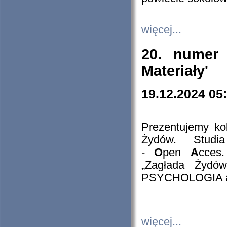
więcej...
20. numer 
Materiały'
19.12.2024 05
Prezentujemy kol
Żydów. Stud
-
O
pen
A
cces
„Zagłada Żydów
PSYCHOLOGIA 
więcej...