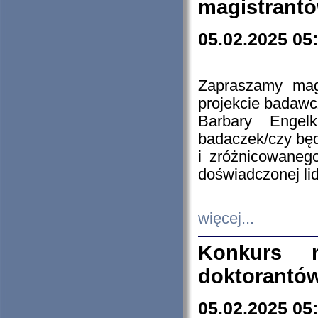
magistrantó
05.02.2025 05
Zapraszamy mag
projekcie badaw
Barbary Engel
badaczek/czy będ
i zróżnicowaneg
doświadczonej lid
więcej...
Konkurs n
doktorantó
05.02.2025 05