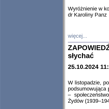
Wyróżnienie w k
dr Karoliny Panz
więcej...
ZAPOWIEDŹ
słychać
25.10.2024 11
W listopadzie, p
podsumowująca p
– społeczeństw
Żydów (1939–194