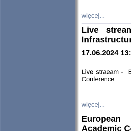
więcej...
Live stre
Infrastruct
17.06.2024 13
Live straeam - 
Conference
więcej...
European H
Academic C