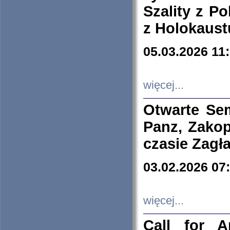
Szality z Po
z Holokaust
05.03.2026 11
więcej...
Otwarte Se
Panz, Zakop
czasie Zagł
03.02.2026 07
więcej...
Call for A