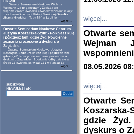
historii
Otwarte Seminarium Naukowe Wioletta
Wejmann „Ja to pamiętam”. Zagłada we
wspomnieniach świadkiń i świadków historii: relacje
z archiwum Pracowni Historii Mówionej Ośrodka
więcej...
„Brama Grodzka – Teatr NN” w Lublinie ...
więcej...
Otwarte Seminarium Naukowe Centrum.
Otwarte se
Justyna Koszarska-Szulc - Połkniesz kulę
i pójdziesz tam, gdzie Żyd. Powojenne
Wejman 
zeznania procesowe a dyskurs o
Zagładzie.
Otwarte Seminarium Naukowe Justyna
wspomnienia
Koszarska-Szulc „Połkniesz kulę i pójdziesz tam,
gdzie Żyd”. Powojenne zeznania procesowe a
dyskurs o Zagładzie Spotkanie odbędzie się w
środę 15 kwietnia br. w sali 161 w Pałacu St...
08.05.2026 08
więcej...
subskrybuj
więcej...
NEWSLETTER
Otwarte Se
Koszarska-S
gdzie Żyd
dyskurs o Z