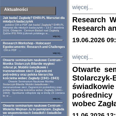
więcej...
Aktualności
Research W
Jak badać Zagładę? EHRI-PL Warsztat dla
młodych badaczy/ek
pobierz CfA w PDF Jak badać Zagładę? EHRI-PL
Research an
Warsztat dla młodych badaczy/ek – 13-17 września
2026, Oświęcim Centrum Badań nad Zagładą
Żydów IFiS PAN (członek polskiego w...
więcej...
19.06.2026 09
Research Workshop - Holocaust
Egodocuments: Research and Challenges
CfA in PDF ...
więcej...
więcej...
Otwarte seminarium naukowe Centrum -
Monika Stolarczyk-Bilardie wygłosi
Otwarte se
referat pt. Mobilni świadkowie i
transnarodowe sieci: Zagraniczni
pośrednicy oraz polska hierarchia
Stolarczyk-
kościelna wobec Zagłady (1941–1943)
Otwarte Seminarium Naukowe Monika
świadkowie
Stolarczyk-Bilardie Mobilni świadkowie i
transnarodowe sieci: Zagraniczni pośrednicy oraz
polska hierarchia kościelna wobec Zagłady (1941–
pośrednicy
1943) Spotkanie odbędzie się w środę 24 czerwca
br. w ...
więcej...
wobec Zagła
Otwarte seminarium naukowe Centrum -
Wioletta Wejman Ja to pamiętam. Zagłada
we wspomnieniach świadkiń i świadków
11.06.2026 12