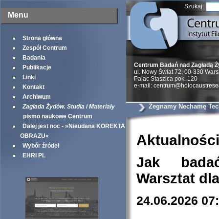
Szukaj:
Menu
Strona główna
Zespół Centrum
Badania
Centrum Badań nad Zagładą 
Publikacje
ul. Nowy Świat 72, 00-330 War
Linki
Palac Staszica pok. 120
e-mail: centrum@holocaustrese
Kontakt
Archiwum
Żegnamy Nechamę Tec
Zagłada Żydów. Studia i Materiały
pismo naukowe Centrum
Dalej jest noc - »Nieudana KOREKTA
Aktualnośc
OBRAZU«
Wybór źródeł
EHRI PL
Jak bada
Warsztat dl
24.06.2026 07