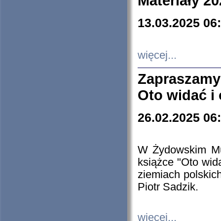
Materiały 20
13.03.2025 06
więcej...
Zapraszamy
Oto widać i
26.02.2025 06
W Żydowskim Muz
książce "Oto wid
ziemiach polski
Piotr Sadzik.
więcej...