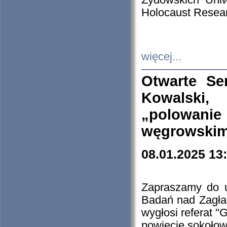
Żydowskich Uniw
Holocaust Resear
więcej...
Otwarte Se
Kowalski, 
„polowanie
węgrowskim.
08.01.2025 13
Zapraszamy do 
Badań nad Zagła
wygłosi referat "
powiecie sokołow