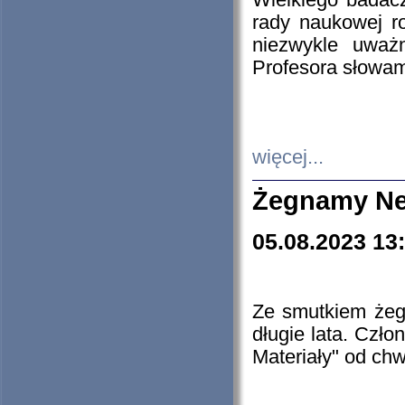
Wielkiego badacz
rady naukowej ro
niezwykle uważn
Profesora słowam
więcej...
Żegnamy Ne
05.08.2023 13
Ze smutkiem żeg
długie lata. Czł
Materiały" od chw