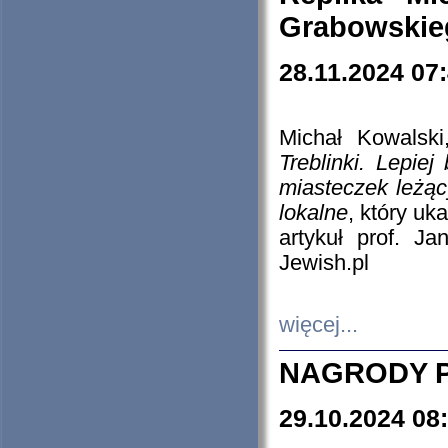
Grabowskieg
28.11.2024 07
Michał Kowalski
Treblinki. Lepie
miasteczek leżąc
lokalne
, który uk
artykuł prof. J
Jewish.pl
więcej...
NAGRODY P
29.10.2024 08