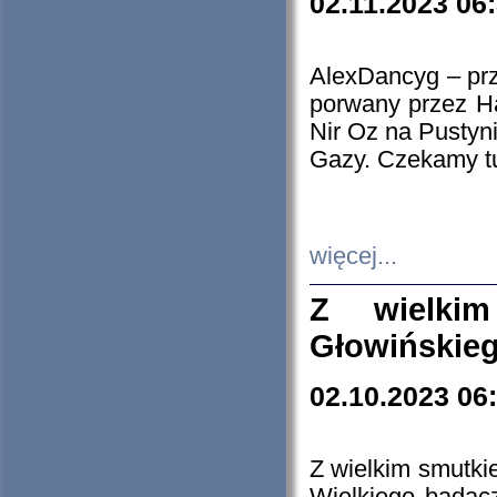
02.11.2023 06
AlexDancyg – przy
porwany przez H
Nir Oz na Pustyn
Gazy. Czekamy tu
więcej...
Z wielki
Głowińskie
02.10.2023 06
Z wielkim smutki