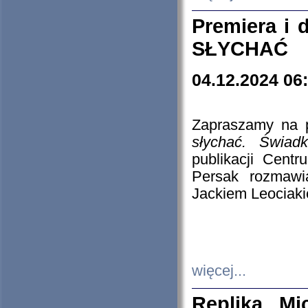
Premiera i
SŁYCHAĆ
04.12.2024 06
Zapraszamy na p
słychać. Świad
publikacji Cen
Persak rozmawi
Jackiem Leociaki
więcej...
Replika Mi