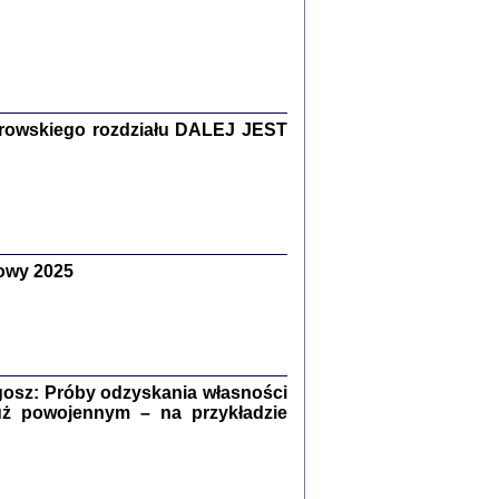
Zagłada Żydów.
Studia i Materiały
nr 15, R. 2019
Warszawa 2019
rowskiego rozdziału DALEJ JEST
owy 2025
ów.
iały
8
18
osz: Próby odzyskania własności
uż powojennym – na przykładzie