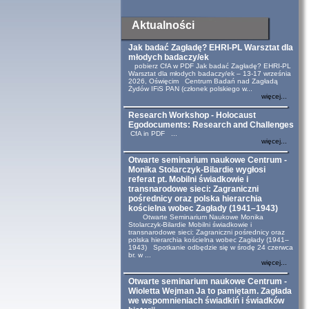
Aktualności
Jak badać Zagładę? EHRI-PL Warsztat dla
młodych badaczy/ek
pobierz CfA w PDF Jak badać Zagładę? EHRI-PL
Warsztat dla młodych badaczy/ek – 13-17 września
2026, Oświęcim Centrum Badań nad Zagładą
Żydów IFiS PAN (członek polskiego w...
więcej...
Research Workshop - Holocaust
Egodocuments: Research and Challenges
CfA in PDF ...
więcej...
Otwarte seminarium naukowe Centrum -
Monika Stolarczyk-Bilardie wygłosi
referat pt. Mobilni świadkowie i
transnarodowe sieci: Zagraniczni
pośrednicy oraz polska hierarchia
kościelna wobec Zagłady (1941–1943)
Otwarte Seminarium Naukowe Monika
Stolarczyk-Bilardie Mobilni świadkowie i
transnarodowe sieci: Zagraniczni pośrednicy oraz
polska hierarchia kościelna wobec Zagłady (1941–
1943) Spotkanie odbędzie się w środę 24 czerwca
br. w ...
więcej...
Otwarte seminarium naukowe Centrum -
Wioletta Wejman Ja to pamiętam. Zagłada
we wspomnieniach świadkiń i świadków