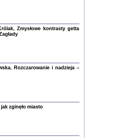
kiego Żyda wspomnienia, łzy i myśli
Zapiski z okupacyjnej Warszawy
konowski, oprac. Marta Janczewska
rólak, Zmysłowe kontrasty getta
Warszawa 2020
 Zagłady
Y TE SŁOWA JEST PRACOWNIKIEM
ska, Rozczarowanie i nadzieja –
GETTOWEJ INSTYTUCJI ...
nnika' i inne pisma z łódzkiego getta
 z jidysz, oprac. i wstęp. Monika Polit
Warszawa 2019
jak zginęło miasto
ETĘ NIEMIECKĄ ...
ny w ukryciu w Warszawie w latach 1943-1944
rg
,
oprac. i wstępem opatrzyła
Barbara Engelking
9