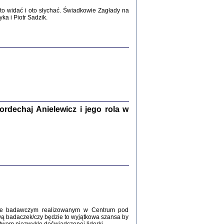
2017
o widać i oto słychać. Świadkowie Zagłady na
a i Piotr Sadzik.
WŚRÓD ZATRUTYCH NOŻY ...
i z getta i okupowanej Warszawy
c. i wstępem opatrzyła Agnieszka
Haska
Warszawa 2017
dechaj Anielewicz i jego rola w
, Z POMOCĄ BOŻĄ, JUŻ NIEBAWEM ...
 i Mirki Piżyców o życiu w getcie i okupowanej
ępem opatrzyła Barbara Engelking i Havi Dreifuss
2017
kcie badawczym realizowanym w Centrum pod
wą badaczek/czy będzie to wyjątkowa szansa by