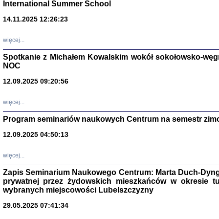
International Summer School
14.11.2025 12:26:23
więcej...
Spotkanie z Michałem Kowalskim wokół sokołowsko-węg
NOC
12.09.2025 09:20:56
więcej...
Program seminariów naukowych Centrum na semestr zim
Zagłada Żyd
Studia i Mater
12.09.2025 04:50:13
nr 14, R. 201
Warszawa 20
więcej...
Zapis Seminarium Naukowego Centrum: Marta Duch-Dyng
prywatnej przez żydowskich mieszkańców w okresie t
wybranych miejscowości Lubelszczyzny
29.05.2025 07:41:34