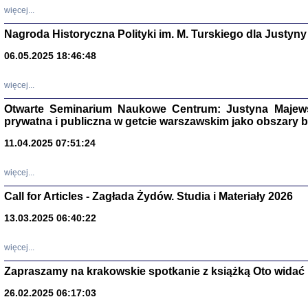
DALEJ JEST NOC. Los
więcej...
red. i wstę
Nagroda Historyczna Polityki im. M. Turskiego dla Justyny
06.05.2025 18:46:48
ŻADNA BLA
więcej...
Wspomnieni
Stanisław A
Otwarte Seminarium Naukowe Centrum: Justyna Majewsk
Warszawa 
prywatna i publiczna w getcie warszawskim jako obszary
11.04.2025 07:51:24
więcej...
Call for Articles - Zagłada Żydów. Studia i Materiały 2026
13.03.2025 06:40:22
więcej...
Zapraszamy na krakowskie spotkanie z książką Oto widać i
TYLEŚMY JU
Dziennik pi
26.02.2025 06:17:03
Clara Kram