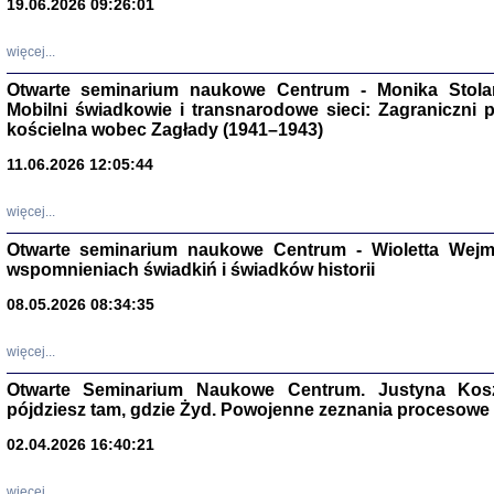
19.06.2026 09:26:01
więcej...
Otwarte seminarium naukowe Centrum - Monika Stolarcz
Mobilni świadkowie i transnarodowe sieci: Zagraniczni 
kościelna wobec Zagłady (1941–1943)
11.06.2026 12:05:44
Znowu mieliśmy
Dzienniki i pam
Binder Elza (El
więcej...
Wagner Rózia
oprac. Aleksa
Otwarte seminarium naukowe Centrum - Wioletta Wej
Warszawa 202
wspomnieniach świadkiń i świadków historii
08.05.2026 08:34:35
więcej...
oprac. Aleksan
Otwarte Seminarium Naukowe Centrum. Justyna Kosza
pójdziesz tam, gdzie Żyd. Powojenne zeznania procesowe 
02.04.2026 16:40:21
więcej...