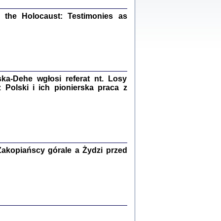
ów.
iały
the Holocaust: Testimonies as
1
21
a-Dehe wgłosi referat nt. Losy
NIESIE NAM KOLEJNA GODZINA ...
Polski i ich pionierska praca z
isany w ukryciu w latach 1943-1944
ara Engelking, tłum. z jidysz Monika
Polit
Warszawa 2020
akopiańscy górale a Żydzi przed
ów.
iały
0
20