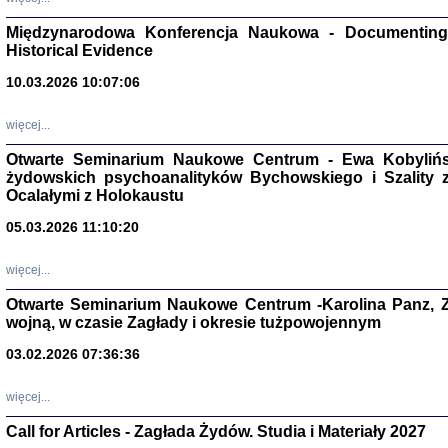
Zagłada Żyd
Studia i Mater
Międzynarodowa Konferencja Naukowa - Documenting 
nr 17, R. 202
Warszawa 20
Historical Evidence
10.03.2026 10:07:06
więcej...
Otwarte Seminarium Naukowe Centrum - Ewa Kobylińsk
NIE WIEMY CO PRZY
żydowskich psychoanalityków Bychowskiego i Szality z 
Dziennik p
Moszek Baum, oprac. Barb
Ocalałymi z Holokaustu
05.03.2026 11:10:20
więcej...
Otwarte Seminarium Naukowe Centrum -Karolina Panz, Z
wojną, w czasie Zagłady i okresie tużpowojennym
Zagłada Żyd
Studia i Mater
03.02.2026 07:36:36
nr 16, R. 202
Warszawa 20
więcej...
Call for Articles - Zagłada Żydów. Studia i Materiały 2027