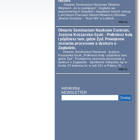
historii
Otwarte Seminarium Naukowe Wioletta
Wejmann „Ja to pamiętam”. Zagłada we
wspomnieniach świadkiń i świadków historii: relacje
z archiwum Pracowni Historii Mówionej Ośrodka
„Brama Grodzka – Teatr NN” w Lublinie ...
więcej...
Otwarte Seminarium Naukowe Centrum.
Justyna Koszarska-Szulc - Połkniesz kulę
i pójdziesz tam, gdzie Żyd. Powojenne
zeznania procesowe a dyskurs o
Zagładzie.
Otwarte Seminarium Naukowe Justyna
Koszarska-Szulc „Połkniesz kulę i pójdziesz tam,
gdzie Żyd”. Powojenne zeznania procesowe a
dyskurs o Zagładzie Spotkanie odbędzie się w
środę 15 kwietnia br. w sali 161 w Pałacu St...
więcej...
subskrybuj
NEWSLETTER