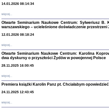
14.01.2026 08:14:34
Aryjs
więcej...
Sewek O
Otwarte Seminarium Naukowe Centrum: Sylweriusz B. K
warszawskiego – ucieleśnione doświadczenie przestrzeni
12.01.2026 08:18:24
więcej...
PISZĄC
Otwarte Seminarium Naukowe Centrum: Karolina Koprow
'z Dzie
dwa dyskursy o przyszłości Żydów w powojennej Polsce
Józef Zelkowicz, tłum.
28.11.2025 16:00:45
więcej...
Premiera książki Karolin Panz pt. Chciałabym opowiedzieć 
CZYTAJĄC GAZ
Dziennik pisa
24.11.2025 12:43:45
Jakub Hochbe
Warszawa 201
więcej...