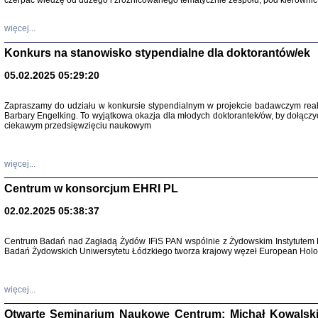
czerpać wiedzę od dużego i zróżnicowanego tematycznie zespołu, pod kierownic
więcej...
Konkurs na stanowisko stypendialne dla doktorantów/ek
05.02.2025 05:29:20
Zapraszamy do udziału w konkursie stypendialnym w projekcie badawczym rea
Barbary Engelking. To wyjątkowa okazja dla młodych doktorantek/ów, by dołączy
ciekawym przedsięwzięciu naukowym
SNY CHOCI
Okupacyjne 
Mazowieck
oprac. i ws
więcej...
Warszawa 
Centrum w konsorcjum EHRI PL
02.02.2025 05:38:37
Centrum Badań nad Zagładą Żydów IFiS PAN wspólnie z Żydowskim Instytutem 
Badań Żydowskich Uniwersytetu Łódzkiego tworza krajowy węzeł European Holoc
SZCZĘŚCIE JES
Losy kobiet ocalały
więcej...
Otwarte Seminarium Naukowe Centrum: Michał Kowalski, G