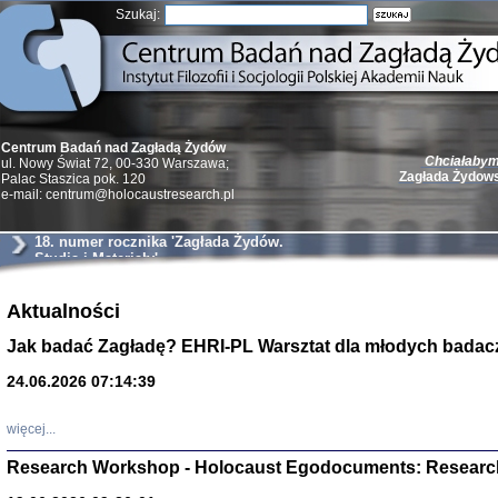
Szukaj:
Chciałabym 
Centrum Badań nad Zagładą Żydów
Zagłada Żydow
ul. Nowy Świat 72, 00-330 Warszawa;
Palac Staszica pok. 120
e-mail: centrum@holocaustresearch.pl
18. numer rocznika 'Zagłada Żydów.
Studia i Materiały'
Żydzi w walc
Aktualności
Germany 193
Natalia Aleksiun, 
Jak badać Zagładę? EHRI-PL Warsztat dla młodych badac
Deborah Dash Moor
Turski, Laurence 
(Arkadij Zelcer)
24.06.2026 07:14:39
red. Krzysztof Pe
Warszawa 20
więcej...
Research Workshop - Holocaust Egodocuments: Researc