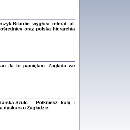
Zagłada Żydów.
Studia i Materiały
nr 18, R. 2022
Warszawa 2022
yk-Bilardie wygłosi referat pt.
pośrednicy oraz polska hierarchia
 iluzję, że żyjemy …
iętniki z Galicji Wschodniej
iszewa), Urman Jerzy Feliks, Strassler Szymon,
ndra Bańkowska
man Ja to pamiętam. Zagłada we
2
PAMIĘTNIK
Kalman Rotgeber
dra Bańkowska, wstęp Jacek Leociak
Warszawa 2021
rska-Szulc - Połkniesz kulę i
a dyskurs o Zagładzie.