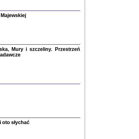
y Żydów w wybranych powiatach
okupowanej Polski
p Barbara Engelking, Jan Grabowski
 Majewskiej
Warszawa 2018
GA, ŻADNE KŁAMSTWO ...
a z warszawskiego getta
dler
,
oprac. i wstępem opatrzyła
Marta Janczewska
a, Mury i szczeliny. Przestrzeń
2018
 badawcze
Zagłada Żydów.
Studia i Materiały
nr 13, R. 2017
Warszawa 2017
 oto słychać
Ż PRZESZLI ...
sany w bunkrze (Żółkiew 1942-1944)
er
,
oprac. i wstępem opatrzyła Anna Wylegała