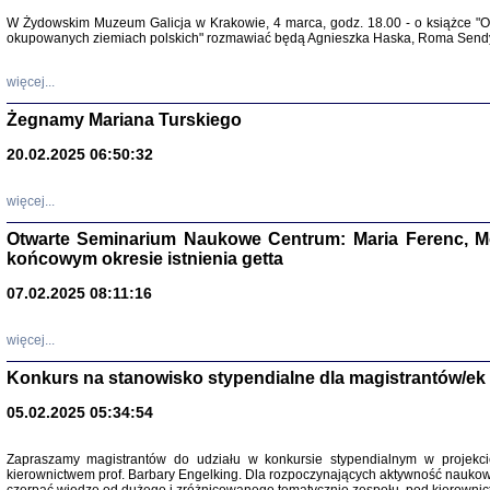
Warszawa 
W Żydowskim Muzeum Galicja w Krakowie, 4 marca, godz. 18.00 - o książce "Ot
okupowanych ziemiach polskich" rozmawiać będą Agnieszka Haska, Roma Sendyk
więcej...
Żegnamy Mariana Turskiego
20.02.2025 06:50:32
Zapisk
Tadeusz Obremski, opra
więcej...
Otwarte Seminarium Naukowe Centrum: Maria Ferenc, Mor
końcowym okresie istnienia getta
07.02.2025 08:11:16
więcej...
PO WOJNIE
Pisma Kopla
Konkurs na stanowisko stypendialne dla magistrantów/ek
Warszawie
oprac. i wst
05.02.2025 05:34:54
Warszawa 
Zapraszamy magistrantów do udziału w konkursie stypendialnym w proje
kierownictwem prof. Barbary Engelking. Dla rozpoczynających aktywność nauko