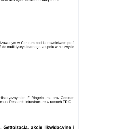
twem niezwykle doświadczonej liderki.
Zagłada Żydów.
Studia i Materiały
nr 12, R. 2016
Warszawa 2016
lizowanym w Centrum pod kierownictwem prof.
ć do multidyscyplinarnego zespołu w niezwykle
AŻ MAMY WSPANIAŁE ...
dzienniki Żydów z okolic Mińska
iego
tępem opatrzyła Barbara Engelking
2016
Historycznym im. E. Ringelbluma oraz Centrum
aust Research Infrastructure w ramach ERIC
T POSIADAĆ DOM POD ZIEMIĄ ...
ch z Zagłady w okolicach Dąbrowy
Tarnowskiej
oprac. i wstęp Jan Grabowski
Warszawa 2016
ettoizacja, akcje likwidacyjne i