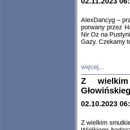
02.11.2023 06
AlexDancyg – przy
porwany przez H
Nir Oz na Pustyn
Gazy. Czekamy tu
więcej...
Z wielki
Głowińskie
02.10.2023 06
Z wielkim smutki