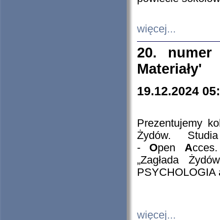
więcej...
20. numer 
Materiały'
19.12.2024 05
Prezentujemy kol
Żydów. Stud
-
O
pen
A
cces
„Zagłada Żydów
PSYCHOLOGIA 
więcej...