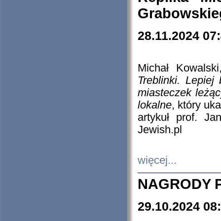
Grabowskieg
28.11.2024 07
Michał Kowalski
Treblinki. Lepie
miasteczek leżąc
lokalne
, który uk
artykuł prof. J
Jewish.pl
więcej...
NAGRODY P
29.10.2024 08