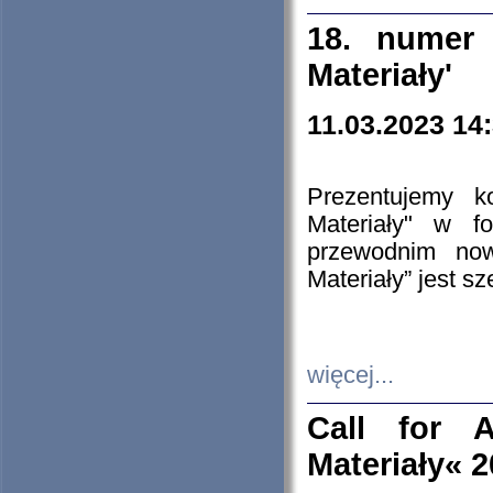
18. numer 
Materiały'
11.03.2023 14
Prezentujemy k
Materiały" w 
przewodnim now
Materiały” jest s
więcej...
Call for A
Materiały« 