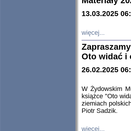
Materiały 20
13.03.2025 06
więcej...
Zapraszamy
Oto widać i
26.02.2025 06
W Żydowskim Muz
książce "Oto wid
ziemiach polski
Piotr Sadzik.
więcej...