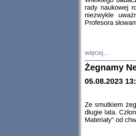
Wielkiego badacz
rady naukowej ro
niezwykle uważn
Profesora słowam
więcej...
Żegnamy Ne
05.08.2023 13
Ze smutkiem żeg
długie lata. Czł
Materiały" od chw