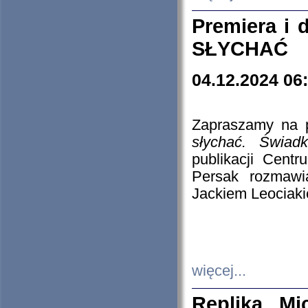
Premiera i
SŁYCHAĆ
04.12.2024 06
Zapraszamy na p
słychać. Świad
publikacji Cen
Persak rozmawi
Jackiem Leociaki
więcej...
Replika Mi