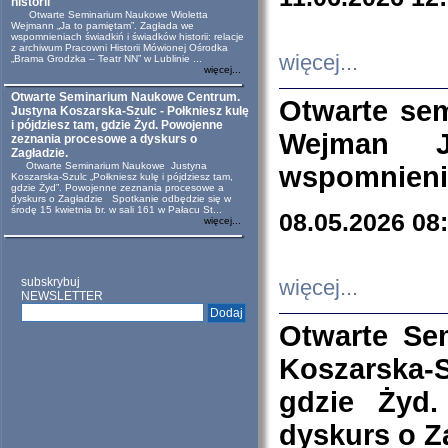
historii
Otwarte Seminarium Naukowe Wioletta
Wejmann „Ja to pamiętam”. Zagłada we
wspomnieniach świadkiń i świadków historii: relacje
z archiwum Pracowni Historii Mówionej Ośrodka
więcej...
„Brama Grodzka – Teatr NN” w Lublinie ...
więcej...
Otwarte Seminarium Naukowe Centrum.
Otwarte se
Justyna Koszarska-Szulc - Połkniesz kulę
i pójdziesz tam, gdzie Żyd. Powojenne
Wejman 
zeznania procesowe a dyskurs o
Zagładzie.
Otwarte Seminarium Naukowe Justyna
wspomnienia
Koszarska-Szulc „Połkniesz kulę i pójdziesz tam,
gdzie Żyd”. Powojenne zeznania procesowe a
dyskurs o Zagładzie Spotkanie odbędzie się w
środę 15 kwietnia br. w sali 161 w Pałacu St...
08.05.2026 08
więcej...
subskrybuj
więcej...
NEWSLETTER
Otwarte Se
Koszarska-S
gdzie Żyd
dyskurs o Z