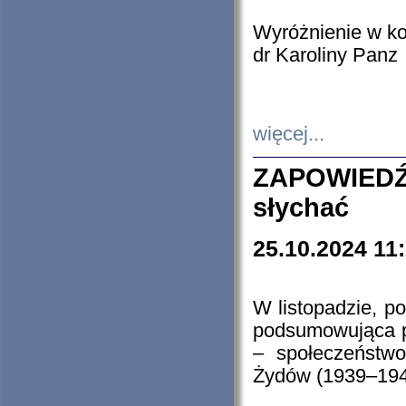
Wyróżnienie w k
dr Karoliny Panz
więcej...
ZAPOWIEDŹ
słychać
25.10.2024 11
W listopadzie, p
podsumowująca p
– społeczeństw
Żydów (1939–194