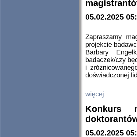
magistrantó
05.02.2025 05
Zapraszamy mag
projekcie badaw
Barbary Engel
badaczek/czy będ
i zróżnicowaneg
doświadczonej lid
więcej...
Konkurs n
doktorantó
05.02.2025 05