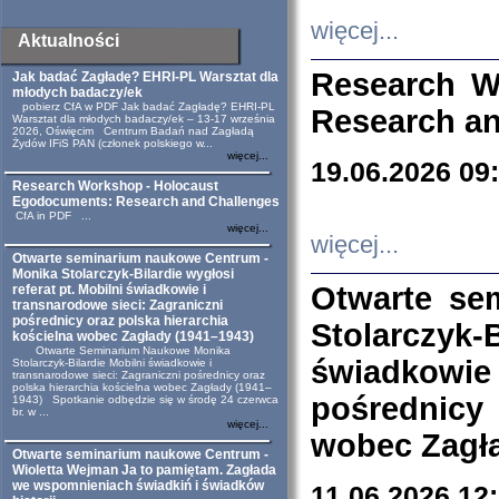
więcej...
Aktualności
Research W
Jak badać Zagładę? EHRI-PL Warsztat dla
młodych badaczy/ek
pobierz CfA w PDF Jak badać Zagładę? EHRI-PL
Research an
Warsztat dla młodych badaczy/ek – 13-17 września
2026, Oświęcim Centrum Badań nad Zagładą
Żydów IFiS PAN (członek polskiego w...
więcej...
19.06.2026 09
Research Workshop - Holocaust
Egodocuments: Research and Challenges
CfA in PDF ...
więcej...
więcej...
Otwarte seminarium naukowe Centrum -
Monika Stolarczyk-Bilardie wygłosi
Otwarte se
referat pt. Mobilni świadkowie i
transnarodowe sieci: Zagraniczni
pośrednicy oraz polska hierarchia
Stolarczyk-
kościelna wobec Zagłady (1941–1943)
Otwarte Seminarium Naukowe Monika
świadkowie
Stolarczyk-Bilardie Mobilni świadkowie i
transnarodowe sieci: Zagraniczni pośrednicy oraz
polska hierarchia kościelna wobec Zagłady (1941–
pośrednicy
1943) Spotkanie odbędzie się w środę 24 czerwca
br. w ...
więcej...
wobec Zagła
Otwarte seminarium naukowe Centrum -
Wioletta Wejman Ja to pamiętam. Zagłada
we wspomnieniach świadkiń i świadków
11.06.2026 12