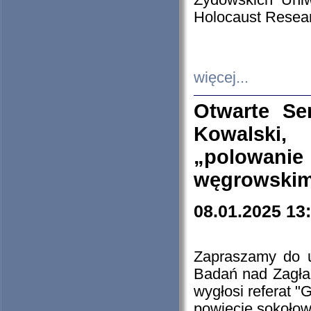
Żydowskich Uniw
Holocaust Resear
więcej...
Otwarte Se
Kowalski, 
„polowanie
węgrowskim.
08.01.2025 13
Zapraszamy do 
Badań nad Zagła
wygłosi referat "
powiecie sokołow