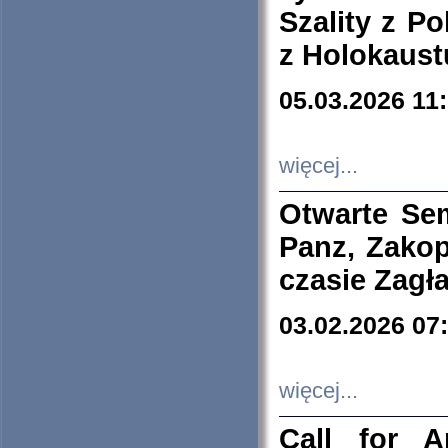
Szality z Po
z Holokaust
05.03.2026 11
więcej...
Otwarte Se
Panz, Zakop
czasie Zagł
03.02.2026 07
więcej...
Call for A