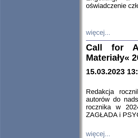
oświadczenie cz
więcej...
Call for A
Materiały« 
15.03.2023 13
Redakcja roczn
autorów do nads
rocznika w 202
ZAGŁADA i PS
więcej...