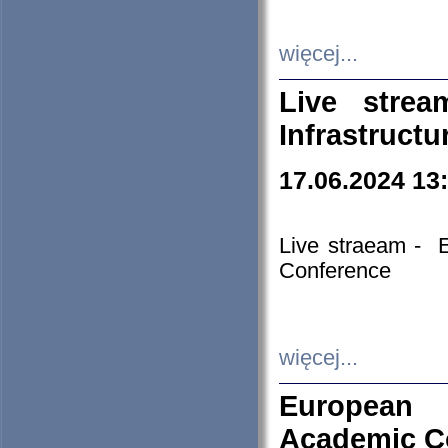
więcej...
Live stre
Infrastruct
17.06.2024 13
Live straeam - 
Conference
więcej...
European H
Academic C