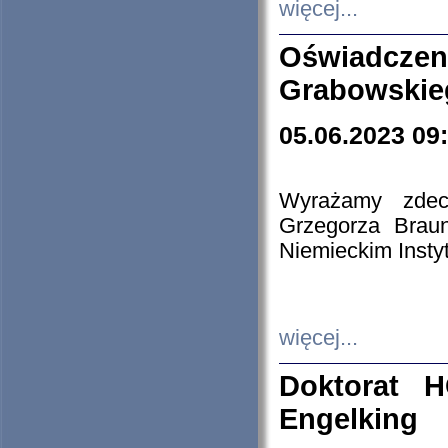
więcej...
Oświadczen
Grabowskie
05.06.2023 09
Wyrażamy zdecy
Grzegorza Brau
Niemieckim Insty
więcej...
Doktorat H
Engelking