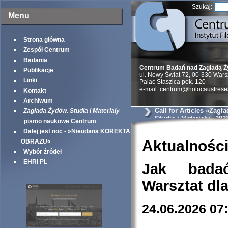
Szukaj:
Menu
Strona główna
Zespół Centrum
Badania
Centrum Badań nad Zagładą 
Publikacje
ul. Nowy Świat 72, 00-330 War
Linki
Palac Staszica pok. 120
e-mail: centrum@holocaustrese
Kontakt
Archiwum
Call for Articles »Zagł
Zagłada Żydów. Studia i Materiały
Studia i Materiały« 202
pismo naukowe Centrum
Dalej jest noc - »Nieudana KOREKTA
Aktualnośc
OBRAZU«
Wybór źródeł
EHRI PL
Jak bada
Warsztat dl
24.06.2026 07