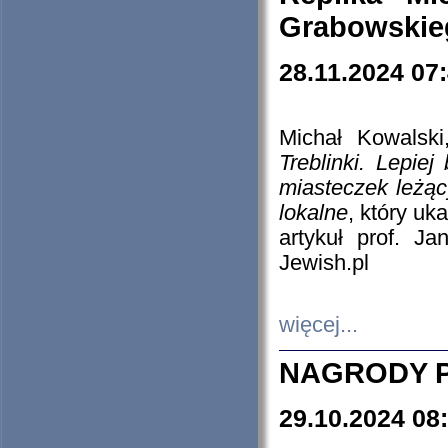
Grabowskieg
28.11.2024 07
Michał Kowalski
Treblinki. Lepie
miasteczek leżąc
lokalne
, który uk
artykuł prof. J
Jewish.pl
więcej...
NAGRODY P
29.10.2024 08