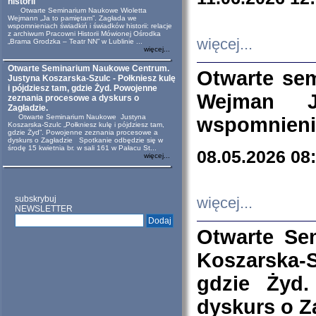
historii
Otwarte Seminarium Naukowe Wioletta
Wejmann „Ja to pamiętam”. Zagłada we
wspomnieniach świadkiń i świadków historii: relacje
z archiwum Pracowni Historii Mówionej Ośrodka
więcej...
„Brama Grodzka – Teatr NN” w Lublinie ...
więcej...
Otwarte Seminarium Naukowe Centrum.
Otwarte se
Justyna Koszarska-Szulc - Połkniesz kulę
i pójdziesz tam, gdzie Żyd. Powojenne
Wejman 
zeznania procesowe a dyskurs o
Zagładzie.
Otwarte Seminarium Naukowe Justyna
wspomnienia
Koszarska-Szulc „Połkniesz kulę i pójdziesz tam,
gdzie Żyd”. Powojenne zeznania procesowe a
dyskurs o Zagładzie Spotkanie odbędzie się w
środę 15 kwietnia br. w sali 161 w Pałacu St...
08.05.2026 08
więcej...
subskrybuj
więcej...
NEWSLETTER
Otwarte Se
Koszarska-S
gdzie Żyd
dyskurs o Z