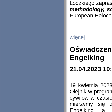
Łódzkiego zapras
methodology, so
European Holocau
więcej...
Oświadczen
Engelking
21.04.2023 10
19 kwietnia 2023
Olejnik w progra
cywilów w czasie
mierzymy się z
Engelking, a 