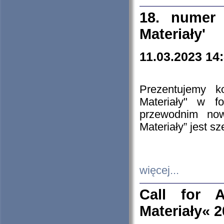
18. numer 
Materiały'
11.03.2023 14
Prezentujemy k
Materiały" w 
przewodnim now
Materiały” jest s
więcej...
Call for A
Materiały« 