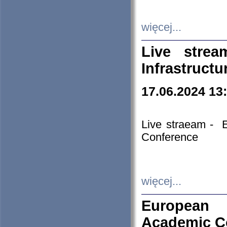
więcej...
Live stre
Infrastruct
17.06.2024 13
Live straeam - 
Conference
więcej...
European H
Academic C