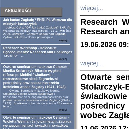
więcej...
Aktualności
Research W
Jak badać Zagładę? EHRI-PL Warsztat dla
młodych badaczy/ek
pobierz CfA w PDF Jak badać Zagładę? EHRI-PL
Research an
Warsztat dla młodych badaczy/ek – 13-17 września
2026, Oświęcim Centrum Badań nad Zagładą
Żydów IFiS PAN (członek polskiego w...
więcej...
19.06.2026 09
Research Workshop - Holocaust
Egodocuments: Research and Challenges
CfA in PDF ...
więcej...
więcej...
Otwarte seminarium naukowe Centrum -
Monika Stolarczyk-Bilardie wygłosi
Otwarte se
referat pt. Mobilni świadkowie i
transnarodowe sieci: Zagraniczni
pośrednicy oraz polska hierarchia
Stolarczyk-
kościelna wobec Zagłady (1941–1943)
Otwarte Seminarium Naukowe Monika
świadkowie
Stolarczyk-Bilardie Mobilni świadkowie i
transnarodowe sieci: Zagraniczni pośrednicy oraz
polska hierarchia kościelna wobec Zagłady (1941–
pośrednicy
1943) Spotkanie odbędzie się w środę 24 czerwca
br. w ...
więcej...
wobec Zagła
Otwarte seminarium naukowe Centrum -
Wioletta Wejman Ja to pamiętam. Zagłada
we wspomnieniach świadkiń i świadków
11.06.2026 12