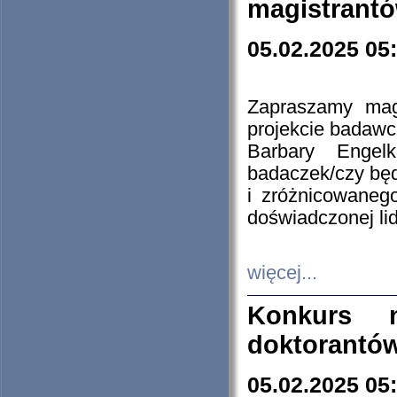
magistrantó
05.02.2025 05
Zapraszamy mag
projekcie badaw
Barbary Engel
badaczek/czy będ
i zróżnicowaneg
doświadczonej lid
więcej...
Konkurs n
doktorantó
05.02.2025 05