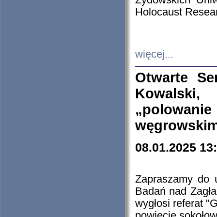
Żydowskich Uniw
Holocaust Resear
więcej...
Otwarte Se
Kowalski, 
„polowanie
węgrowskim.
08.01.2025 13
Zapraszamy do 
Badań nad Zagła
wygłosi referat "
powiecie sokołow