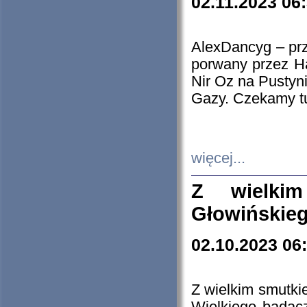
02.11.2023 06
AlexDancyg – przy
porwany przez H
Nir Oz na Pustyn
Gazy. Czekamy tu
więcej...
Z wielki
Głowińskie
02.10.2023 06
Z wielkim smutki