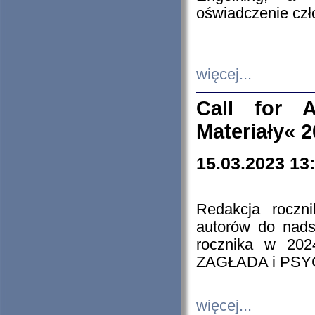
oświadczenie cz
więcej...
Call for A
Materiały« 
15.03.2023 13
Redakcja roczn
autorów do nads
rocznika w 202
ZAGŁADA i PS
więcej...