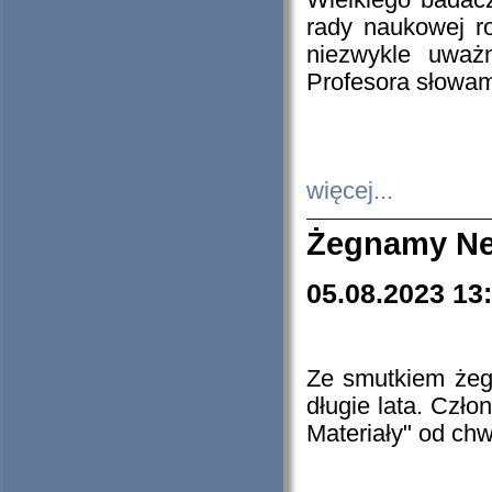
Wielkiego badacz
rady naukowej ro
niezwykle uważn
Profesora słowam
więcej...
Żegnamy Ne
05.08.2023 13
Ze smutkiem żeg
długie lata. Czł
Materiały" od chw