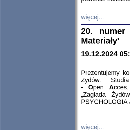
więcej...
20. numer 
Materiały'
19.12.2024 05
Prezentujemy kol
Żydów. Stud
-
O
pen
A
cces
„Zagłada Żydów
PSYCHOLOGIA 
więcej...