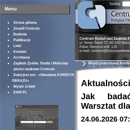
Szukaj:
Menu
Strona główna
Zespół Centrum
Badania
Centrum Badań nad Zagładą 
Publikacje
ul. Nowy Świat 72, 00-330 War
Linki
Palac Staszica pok. 120
e-mail: centrum@holocaustrese
Kontakt
Archiwum
Międzynarodowa konfer
Zagłada Żydów. Studia i Materiały
walce z nazistowskimi
pismo naukowe Centrum
podczas II wojny świa
Dalej jest noc - »Nieudana KOREKTA
Aktualnośc
OBRAZU«
Wybór źródeł
EHRI PL
Jak bada
Warsztat dl
24.06.2026 07