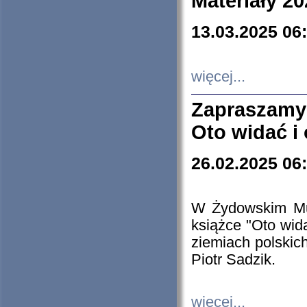
Materiały 20
13.03.2025 06
więcej...
Zapraszamy
Oto widać i
26.02.2025 06
W Żydowskim Muz
książce "Oto wid
ziemiach polski
Piotr Sadzik.
więcej...