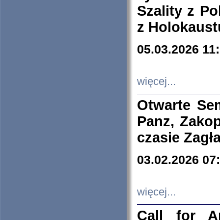
Szality z Po
z Holokaust
05.03.2026 11
więcej...
Otwarte Se
Panz, Zakop
czasie Zagł
03.02.2026 07
więcej...
Call for A