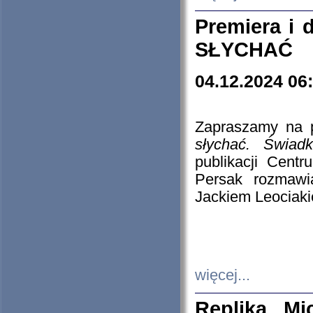
Premiera i
SŁYCHAĆ
04.12.2024 06
Zapraszamy na p
słychać. Świad
publikacji Cen
Persak rozmawi
Jackiem Leociaki
więcej...
Replika Mi