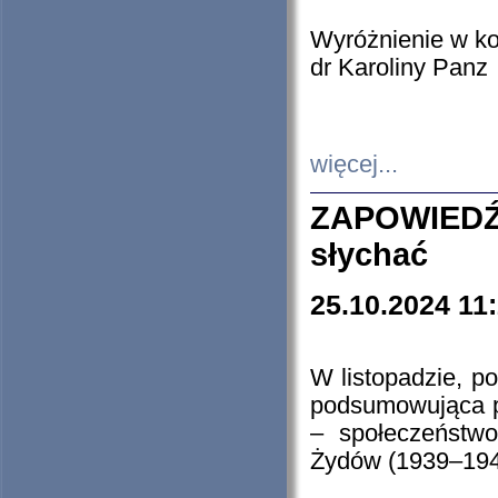
Wyróżnienie w k
dr Karoliny Panz
więcej...
ZAPOWIEDŹ
słychać
25.10.2024 11
W listopadzie, p
podsumowująca p
– społeczeństw
Żydów (1939–194