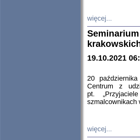
więcej...
Seminarium
krakowskich
19.10.2021 06
20 październik
Centrum z udzia
pt. „Przyjacie
szmalcownikach
więcej...