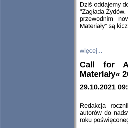
Dziś oddajemy 
"Zagłada Żydów. 
przewodnim now
Materiały” są kic
więcej...
Call for A
Materiały« 
29.10.2021 09
Redakcja roczn
autorów do nads
roku poświęcone