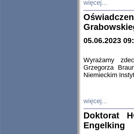
więcej...
Oświadczen
Grabowskie
05.06.2023 09
Wyrażamy zdecy
Grzegorza Brau
Niemieckim Insty
więcej...
Doktorat H
Engelking