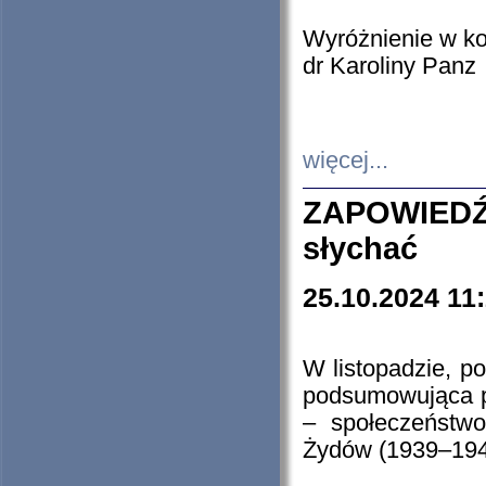
Wyróżnienie w k
dr Karoliny Panz
więcej...
ZAPOWIEDŹ
słychać
25.10.2024 11
W listopadzie, p
podsumowująca p
– społeczeństw
Żydów (1939–194