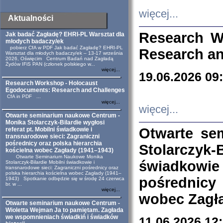
więcej...
Aktualności
Research W
Jak badać Zagładę? EHRI-PL Warsztat dla
młodych badaczy/ek
pobierz CfA w PDF Jak badać Zagładę? EHRI-PL
Research an
Warsztat dla młodych badaczy/ek – 13-17 września
2026, Oświęcim Centrum Badań nad Zagładą
Żydów IFiS PAN (członek polskiego w...
więcej...
19.06.2026 09
Research Workshop - Holocaust
Egodocuments: Research and Challenges
CfA in PDF ...
więcej...
więcej...
Otwarte seminarium naukowe Centrum -
Monika Stolarczyk-Bilardie wygłosi
Otwarte se
referat pt. Mobilni świadkowie i
transnarodowe sieci: Zagraniczni
pośrednicy oraz polska hierarchia
Stolarczyk-
kościelna wobec Zagłady (1941–1943)
Otwarte Seminarium Naukowe Monika
świadkowie
Stolarczyk-Bilardie Mobilni świadkowie i
transnarodowe sieci: Zagraniczni pośrednicy oraz
polska hierarchia kościelna wobec Zagłady (1941–
pośrednicy
1943) Spotkanie odbędzie się w środę 24 czerwca
br. w ...
więcej...
wobec Zagła
Otwarte seminarium naukowe Centrum -
Wioletta Wejman Ja to pamiętam. Zagłada
we wspomnieniach świadkiń i świadków
11.06.2026 12