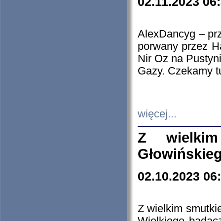
02.11.2023 06
AlexDancyg – przy
porwany przez H
Nir Oz na Pustyn
Gazy. Czekamy tu
więcej...
Z wielki
Głowińskie
02.10.2023 06
Z wielkim smutki