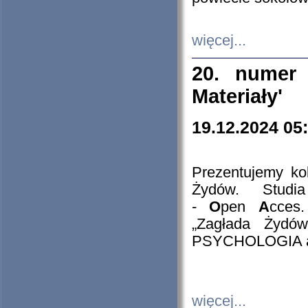
więcej...
20. numer 
Materiały'
19.12.2024 05
Prezentujemy kol
Żydów. Stud
-
O
pen
A
cces
„Zagłada Żydów
PSYCHOLOGIA 
więcej...