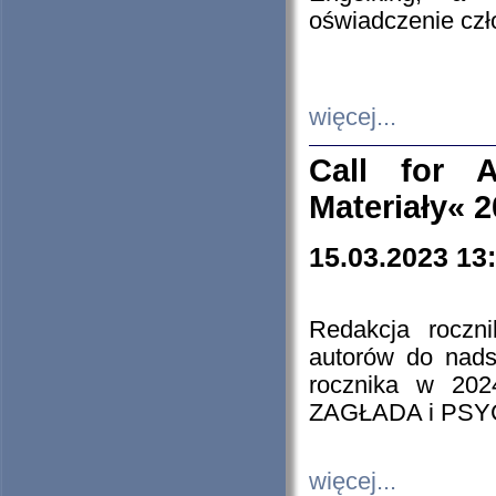
oświadczenie cz
więcej...
Call for A
Materiały« 
15.03.2023 13
Redakcja roczn
autorów do nads
rocznika w 202
ZAGŁADA i PS
więcej...