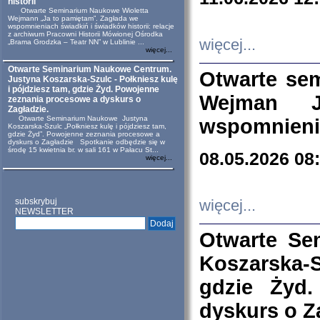
historii
Otwarte Seminarium Naukowe Wioletta
Wejmann „Ja to pamiętam”. Zagłada we
wspomnieniach świadkiń i świadków historii: relacje
z archiwum Pracowni Historii Mówionej Ośrodka
więcej...
„Brama Grodzka – Teatr NN” w Lublinie ...
więcej...
Otwarte Seminarium Naukowe Centrum.
Otwarte se
Justyna Koszarska-Szulc - Połkniesz kulę
i pójdziesz tam, gdzie Żyd. Powojenne
Wejman 
zeznania procesowe a dyskurs o
Zagładzie.
Otwarte Seminarium Naukowe Justyna
wspomnienia
Koszarska-Szulc „Połkniesz kulę i pójdziesz tam,
gdzie Żyd”. Powojenne zeznania procesowe a
dyskurs o Zagładzie Spotkanie odbędzie się w
środę 15 kwietnia br. w sali 161 w Pałacu St...
08.05.2026 08
więcej...
subskrybuj
więcej...
NEWSLETTER
Otwarte Se
Koszarska-S
gdzie Żyd
dyskurs o Z