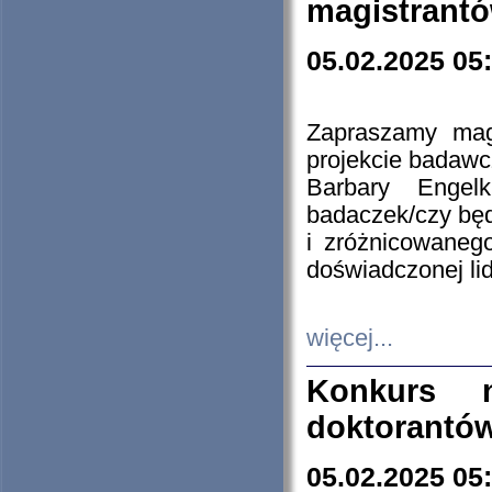
magistrantó
05.02.2025 05
Zapraszamy mag
projekcie badaw
Barbary Engel
badaczek/czy będ
i zróżnicowaneg
doświadczonej lid
więcej...
Konkurs n
doktorantó
05.02.2025 05