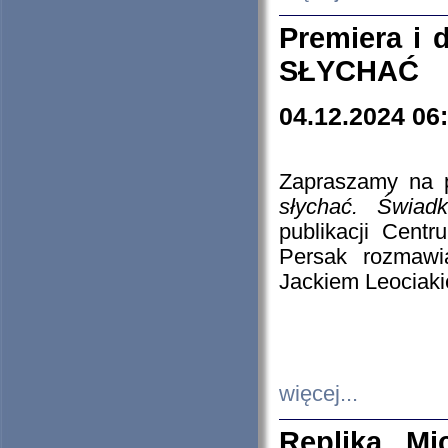
Premiera i
SŁYCHAĆ
04.12.2024 06
Zapraszamy na p
słychać. Świad
publikacji Cen
Persak rozmawi
Jackiem Leociaki
więcej...
Replika Mi