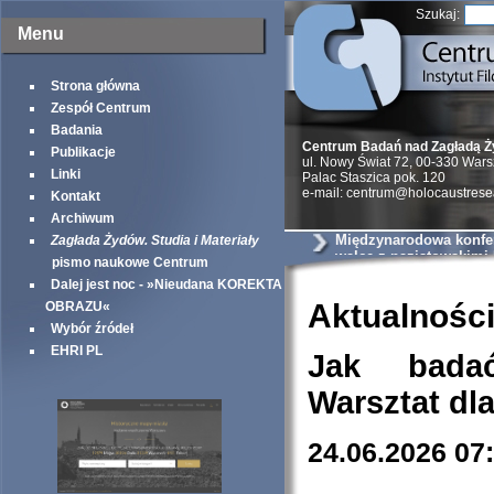
Szukaj:
Menu
Strona główna
Zespół Centrum
Badania
Centrum Badań nad Zagładą 
Publikacje
ul. Nowy Świat 72, 00-330 War
Linki
Palac Staszica pok. 120
e-mail: centrum@holocaustrese
Kontakt
Archiwum
Międzynarodowa konfer
Zagłada Żydów. Studia i Materiały
walce z nazistowskimi
pismo naukowe Centrum
podczas II wojny świa
Dalej jest noc - »Nieudana KOREKTA
Aktualnośc
OBRAZU«
Wybór źródeł
EHRI PL
Jak bada
Warsztat dl
24.06.2026 07