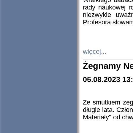
Wielkiego badacz
rady naukowej ro
niezwykle uważn
Profesora słowam
więcej...
Żegnamy Ne
05.08.2023 13
Ze smutkiem żeg
długie lata. Czł
Materiały" od chw