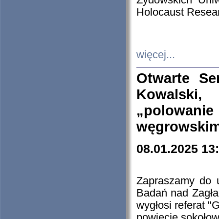
Żydowskich Uniw
Holocaust Resear
więcej...
Otwarte Se
Kowalski, 
„polowanie
węgrowskim.
08.01.2025 13
Zapraszamy do 
Badań nad Zagła
wygłosi referat "
powiecie sokołow