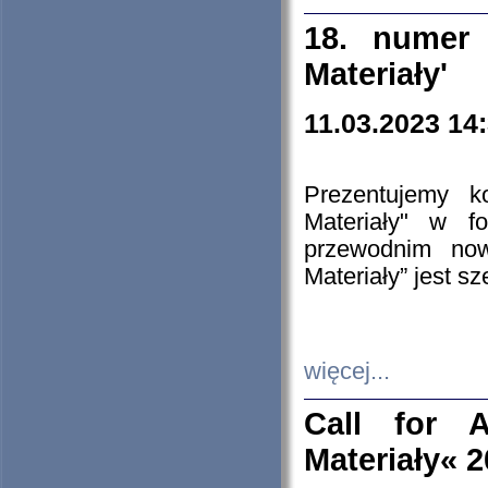
18. numer 
Materiały'
11.03.2023 14
Prezentujemy k
Materiały" w 
przewodnim now
Materiały” jest s
więcej...
Call for A
Materiały« 