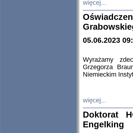
więcej...
Oświadczen
Grabowskie
05.06.2023 09
Wyrażamy zdecy
Grzegorza Brau
Niemieckim Insty
więcej...
Doktorat H
Engelking