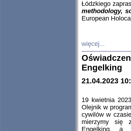
Łódzkiego zapras
methodology, so
European Holocau
więcej...
Oświadczen
Engelking
21.04.2023 10
19 kwietnia 2023
Olejnik w progra
cywilów w czasie
mierzymy się z
Engelking, a 