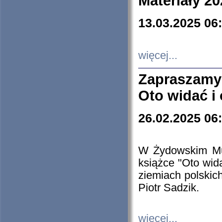
Materiały 20
13.03.2025 06
więcej...
Zapraszamy
Oto widać i
26.02.2025 06
W Żydowskim Muz
książce "Oto wid
ziemiach polski
Piotr Sadzik.
więcej...