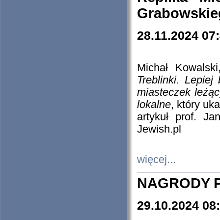
Grabowskieg
28.11.2024 07
Michał Kowalski
Treblinki. Lepie
miasteczek leżąc
lokalne
, który uk
artykuł prof. J
Jewish.pl
więcej...
NAGRODY P
29.10.2024 08