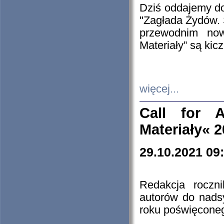
Dziś oddajemy 
"Zagłada Żydów. 
przewodnim now
Materiały” są kic
więcej...
Call for A
Materiały« 
29.10.2021 09
Redakcja roczn
autorów do nads
roku poświęcone