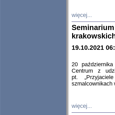
więcej...
Seminarium
krakowskich
19.10.2021 06
20 październik
Centrum z udzia
pt. „Przyjacie
szmalcownikach
więcej...