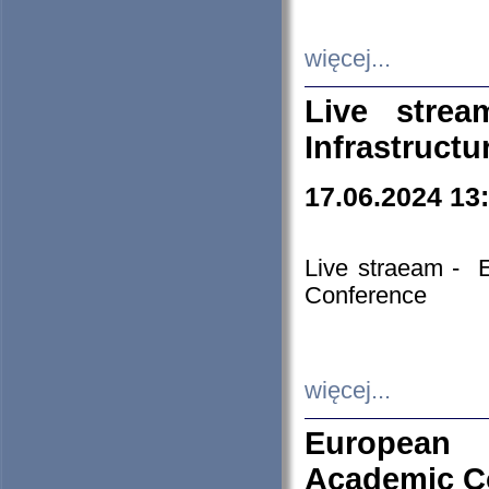
więcej...
Live stre
Infrastruct
17.06.2024 13
Live straeam - 
Conference
więcej...
European H
Academic C