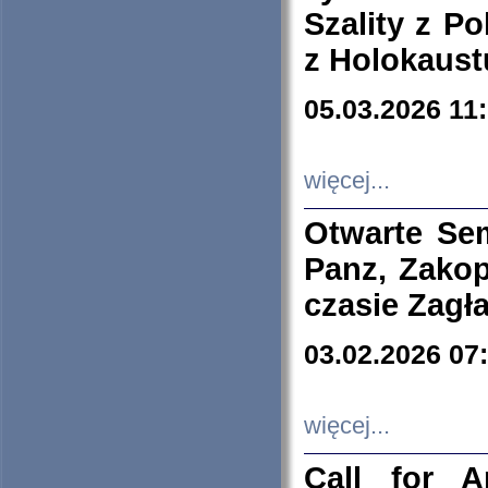
Szality z Po
z Holokaust
05.03.2026 11
więcej...
Otwarte Se
Panz, Zakop
czasie Zagł
03.02.2026 07
więcej...
Call for A