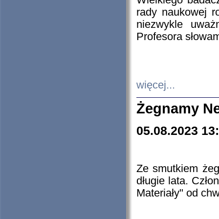
Wielkiego badacz
rady naukowej ro
niezwykle uważn
Profesora słowam
więcej...
Żegnamy Ne
05.08.2023 13
Ze smutkiem żeg
długie lata. Czł
Materiały" od chw