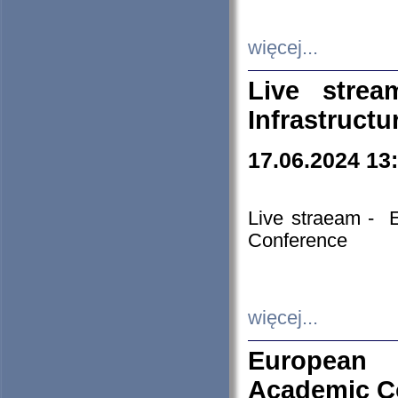
więcej...
Live stre
Infrastruct
17.06.2024 13
Live straeam - 
Conference
więcej...
European H
Academic C