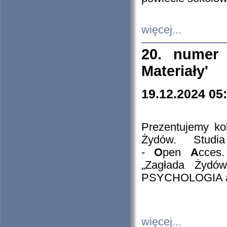
więcej...
20. numer 
Materiały'
19.12.2024 05
Prezentujemy kol
Żydów. Stud
-
O
pen
A
cces
„Zagłada Żydów
PSYCHOLOGIA 
więcej...