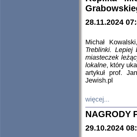
Grabowskieg
28.11.2024 07
Michał Kowalski
Treblinki. Lepie
miasteczek leżąc
lokalne
, który uk
artykuł prof. J
Jewish.pl
więcej...
NAGRODY P
29.10.2024 08