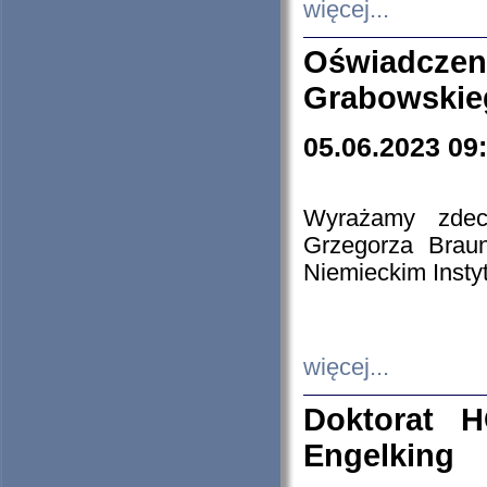
więcej...
Oświadczen
Grabowskie
05.06.2023 09
Wyrażamy zdecy
Grzegorza Brau
Niemieckim Insty
więcej...
Doktorat H
Engelking