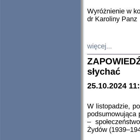
Wyróżnienie w k
dr Karoliny Panz
więcej...
ZAPOWIEDŹ
słychać
25.10.2024 11
W listopadzie, p
podsumowująca p
– społeczeństw
Żydów (1939–194