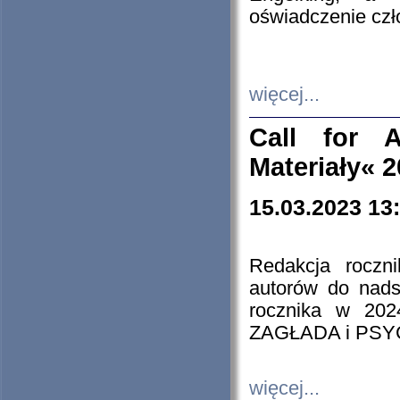
oświadczenie cz
więcej...
Call for A
Materiały« 
15.03.2023 13
Redakcja roczn
autorów do nads
rocznika w 202
ZAGŁADA i PS
więcej...