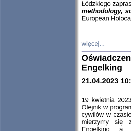
Łódzkiego zapras
methodology, so
European Holocau
więcej...
Oświadczen
Engelking
21.04.2023 10
19 kwietnia 2023
Olejnik w progra
cywilów w czasie
mierzymy się z
Engelking, a 