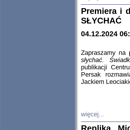
Premiera i
SŁYCHAĆ
04.12.2024 06
Zapraszamy na p
słychać. Świad
publikacji Cen
Persak rozmawi
Jackiem Leociaki
więcej...
Replika Mi