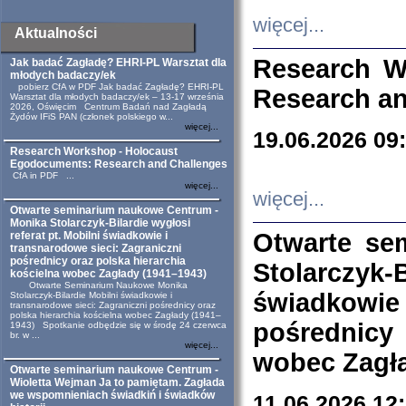
więcej...
Aktualności
Research W
Jak badać Zagładę? EHRI-PL Warsztat dla
młodych badaczy/ek
pobierz CfA w PDF Jak badać Zagładę? EHRI-PL
Research an
Warsztat dla młodych badaczy/ek – 13-17 września
2026, Oświęcim Centrum Badań nad Zagładą
Żydów IFiS PAN (członek polskiego w...
więcej...
19.06.2026 09
Research Workshop - Holocaust
Egodocuments: Research and Challenges
CfA in PDF ...
więcej...
więcej...
Otwarte seminarium naukowe Centrum -
Monika Stolarczyk-Bilardie wygłosi
Otwarte se
referat pt. Mobilni świadkowie i
transnarodowe sieci: Zagraniczni
pośrednicy oraz polska hierarchia
Stolarczyk-
kościelna wobec Zagłady (1941–1943)
Otwarte Seminarium Naukowe Monika
świadkowie
Stolarczyk-Bilardie Mobilni świadkowie i
transnarodowe sieci: Zagraniczni pośrednicy oraz
polska hierarchia kościelna wobec Zagłady (1941–
pośrednicy
1943) Spotkanie odbędzie się w środę 24 czerwca
br. w ...
więcej...
wobec Zagła
Otwarte seminarium naukowe Centrum -
Wioletta Wejman Ja to pamiętam. Zagłada
we wspomnieniach świadkiń i świadków
11.06.2026 12