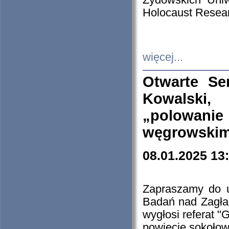
Żydowskich Uniw
Holocaust Resear
więcej...
Otwarte Se
Kowalski, 
„polowanie
węgrowskim.
08.01.2025 13
Zapraszamy do 
Badań nad Zagła
wygłosi referat "
powiecie sokołow