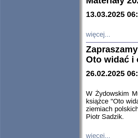
Materiały 20
13.03.2025 06
więcej...
Zapraszamy
Oto widać i
26.02.2025 06
W Żydowskim Muz
książce "Oto wid
ziemiach polski
Piotr Sadzik.
więcej...