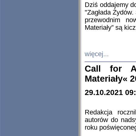
Dziś oddajemy 
"Zagłada Żydów. 
przewodnim now
Materiały” są kic
więcej...
Call for A
Materiały« 
29.10.2021 09
Redakcja roczn
autorów do nads
roku poświęcone