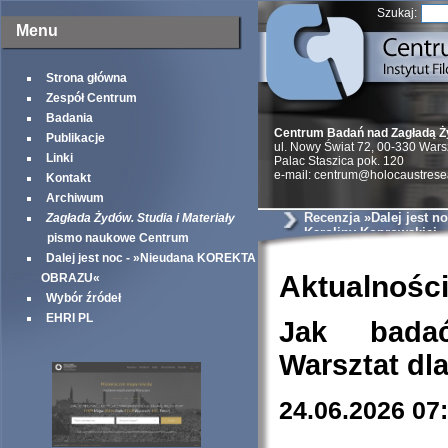
Szukaj:
Menu
Strona główna
Zespół Centrum
Badania
Centrum Badań nad Zagładą 
Publikacje
ul. Nowy Świat 72, 00-330 War
Linki
Palac Staszica pok. 120
e-mail: centrum@holocaustrese
Kontakt
Archiwum
Recenzja »Dalej jest no
Zagłada Żydów. Studia i Materiały
Karoliny Koprowskiej
pismo naukowe Centrum
Dalej jest noc - »Nieudana KOREKTA
Aktualnośc
OBRAZU«
Wybór źródeł
EHRI PL
Jak bada
Warsztat dl
24.06.2026 07