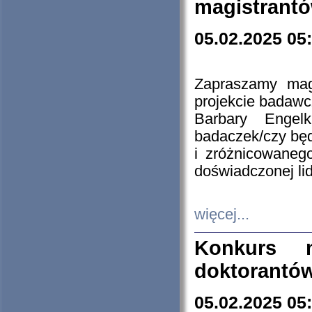
magistrantó
05.02.2025 05
Zapraszamy mag
projekcie badaw
Barbary Engel
badaczek/czy będ
i zróżnicowaneg
doświadczonej lid
więcej...
Konkurs n
doktorantó
05.02.2025 05