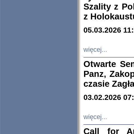
Szality z Po
z Holokaust
05.03.2026 11
więcej...
Otwarte Se
Panz, Zakop
czasie Zagł
03.02.2026 07
więcej...
Call for A