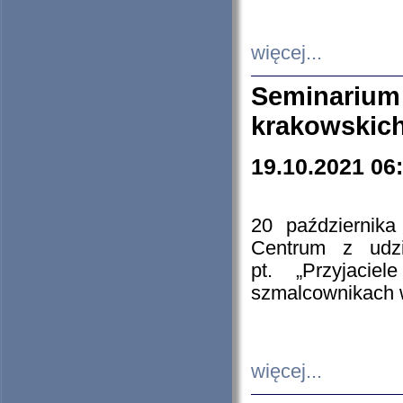
więcej...
Seminarium
krakowskich
19.10.2021 06
20 październik
Centrum z udzia
pt. „Przyjacie
szmalcownikach
więcej...