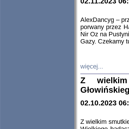
02.11.2023 06
AlexDancyg – przy
porwany przez H
Nir Oz na Pustyn
Gazy. Czekamy tu
więcej...
Z wielki
Głowińskie
02.10.2023 06
Z wielkim smutki