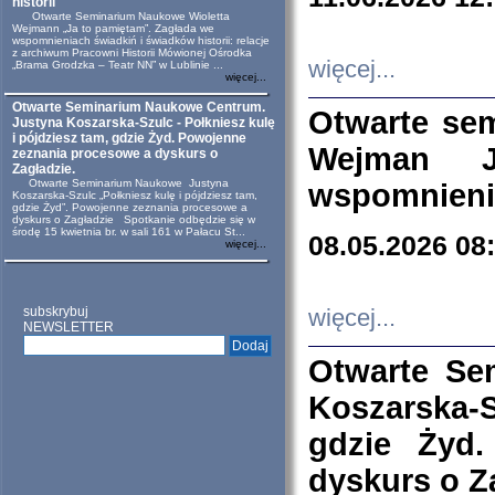
historii
Otwarte Seminarium Naukowe Wioletta
Wejmann „Ja to pamiętam”. Zagłada we
wspomnieniach świadkiń i świadków historii: relacje
z archiwum Pracowni Historii Mówionej Ośrodka
więcej...
„Brama Grodzka – Teatr NN” w Lublinie ...
więcej...
Otwarte Seminarium Naukowe Centrum.
Otwarte se
Justyna Koszarska-Szulc - Połkniesz kulę
i pójdziesz tam, gdzie Żyd. Powojenne
Wejman 
zeznania procesowe a dyskurs o
Zagładzie.
Otwarte Seminarium Naukowe Justyna
wspomnienia
Koszarska-Szulc „Połkniesz kulę i pójdziesz tam,
gdzie Żyd”. Powojenne zeznania procesowe a
dyskurs o Zagładzie Spotkanie odbędzie się w
środę 15 kwietnia br. w sali 161 w Pałacu St...
08.05.2026 08
więcej...
subskrybuj
więcej...
NEWSLETTER
Otwarte Se
Koszarska-S
gdzie Żyd
dyskurs o Z