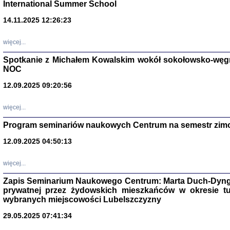
International Summer School
14.11.2025 12:26:23
więcej...
Spotkanie z Michałem Kowalskim wokół sokołowsko-węg
NOC
12.09.2025 09:20:56
więcej...
Program seminariów naukowych Centrum na semestr zim
Zagłada Żyd
Studia i Mater
12.09.2025 04:50:13
nr 14, R. 201
Warszawa 20
więcej...
Zapis Seminarium Naukowego Centrum: Marta Duch-Dyng
prywatnej przez żydowskich mieszkańców w okresie t
wybranych miejscowości Lubelszczyzny
29.05.2025 07:41:34