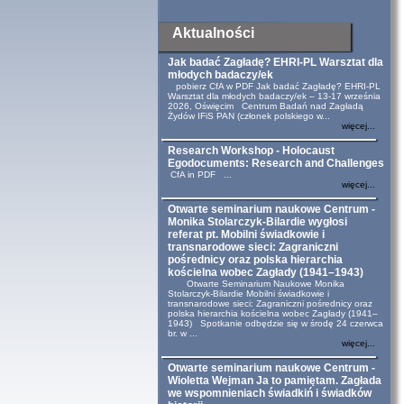
Aktualności
Jak badać Zagładę? EHRI-PL Warsztat dla
młodych badaczy/ek
pobierz CfA w PDF Jak badać Zagładę? EHRI-PL
Warsztat dla młodych badaczy/ek – 13-17 września
2026, Oświęcim Centrum Badań nad Zagładą
Żydów IFiS PAN (członek polskiego w...
więcej...
Research Workshop - Holocaust
Egodocuments: Research and Challenges
CfA in PDF ...
więcej...
Otwarte seminarium naukowe Centrum -
Monika Stolarczyk-Bilardie wygłosi
referat pt. Mobilni świadkowie i
transnarodowe sieci: Zagraniczni
pośrednicy oraz polska hierarchia
kościelna wobec Zagłady (1941–1943)
Otwarte Seminarium Naukowe Monika
Stolarczyk-Bilardie Mobilni świadkowie i
transnarodowe sieci: Zagraniczni pośrednicy oraz
polska hierarchia kościelna wobec Zagłady (1941–
1943) Spotkanie odbędzie się w środę 24 czerwca
br. w ...
więcej...
Otwarte seminarium naukowe Centrum -
Wioletta Wejman Ja to pamiętam. Zagłada
we wspomnieniach świadkiń i świadków