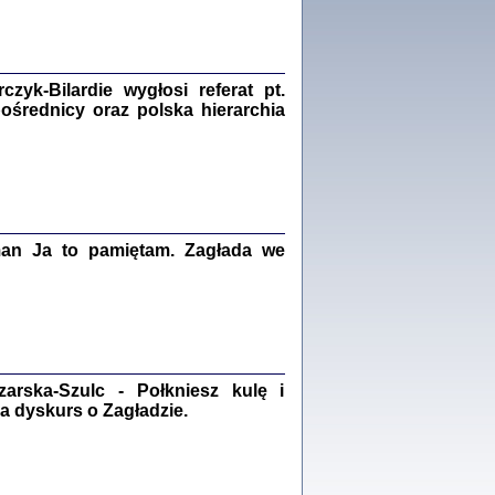
Zagłada Żydów.
Studia i Materiały
nr 18, R. 2022
Warszawa 2022
yk-Bilardie wygłosi referat pt.
pośrednicy oraz polska hierarchia
 iluzję, że żyjemy …
iętniki z Galicji Wschodniej
iszewa), Urman Jerzy Feliks, Strassler Szymon,
ndra Bańkowska
man Ja to pamiętam. Zagłada we
2
PAMIĘTNIK
Kalman Rotgeber
dra Bańkowska, wstęp Jacek Leociak
Warszawa 2021
rska-Szulc - Połkniesz kulę i
a dyskurs o Zagładzie.