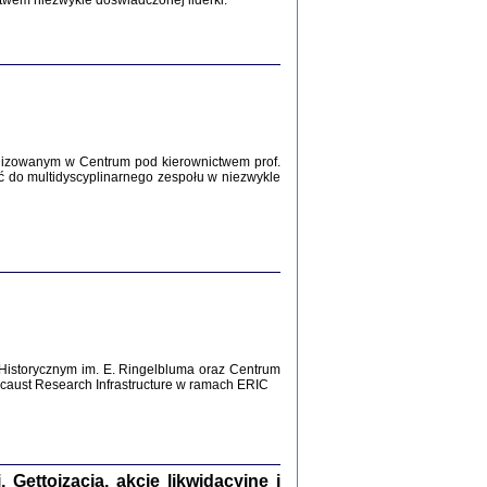
twem niezwykle doświadczonej liderki.
Zagłada Żydów.
Studia i Materiały
nr 12, R. 2016
Warszawa 2016
lizowanym w Centrum pod kierownictwem prof.
ć do multidyscyplinarnego zespołu w niezwykle
AŻ MAMY WSPANIAŁE ...
dzienniki Żydów z okolic Mińska
iego
tępem opatrzyła Barbara Engelking
2016
Historycznym im. E. Ringelbluma oraz Centrum
aust Research Infrastructure w ramach ERIC
T POSIADAĆ DOM POD ZIEMIĄ ...
ch z Zagłady w okolicach Dąbrowy
Tarnowskiej
oprac. i wstęp Jan Grabowski
Warszawa 2016
ettoizacja, akcje likwidacyjne i