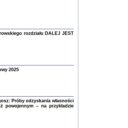
Zagłada Żydów.
Studia i Materiały
nr 15, R. 2019
Warszawa 2019
rowskiego rozdziału DALEJ JEST
owy 2025
ów.
iały
8
18
osz: Próby odzyskania własności
uż powojennym – na przykładzie