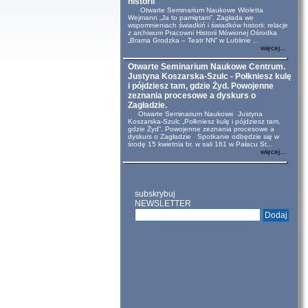
historii
Otwarte Seminarium Naukowe Wioletta
Wejmann „Ja to pamiętam”. Zagłada we
wspomnieniach świadkiń i świadków historii: relacje
z archiwum Pracowni Historii Mówionej Ośrodka
„Brama Grodzka – Teatr NN” w Lublinie ...
więcej...
Otwarte Seminarium Naukowe Centrum.
Justyna Koszarska-Szulc - Połkniesz kulę
i pójdziesz tam, gdzie Żyd. Powojenne
zeznania procesowe a dyskurs o
Zagładzie.
Otwarte Seminarium Naukowe Justyna
Koszarska-Szulc „Połkniesz kulę i pójdziesz tam,
gdzie Żyd”. Powojenne zeznania procesowe a
dyskurs o Zagładzie Spotkanie odbędzie się w
środę 15 kwietnia br. w sali 161 w Pałacu St...
więcej...
subskrybuj
NEWSLETTER