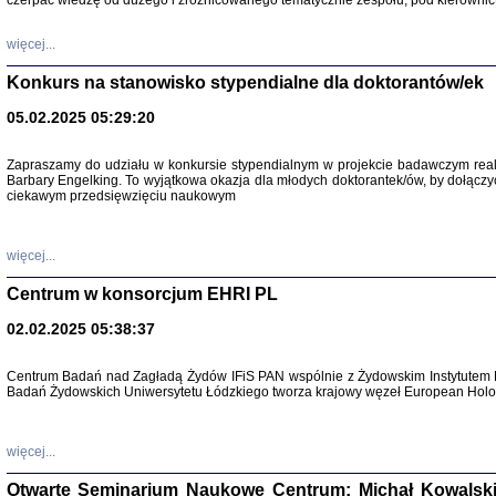
czerpać wiedzę od dużego i zróżnicowanego tematycznie zespołu, pod kierownic
więcej...
Konkurs na stanowisko stypendialne dla doktorantów/ek
05.02.2025 05:29:20
Zapraszamy do udziału w konkursie stypendialnym w projekcie badawczym rea
Barbary Engelking. To wyjątkowa okazja dla młodych doktorantek/ów, by dołączy
ciekawym przedsięwzięciu naukowym
SNY CHOCI
Okupacyjne 
Mazowieck
oprac. i ws
więcej...
Warszawa 
Centrum w konsorcjum EHRI PL
02.02.2025 05:38:37
Centrum Badań nad Zagładą Żydów IFiS PAN wspólnie z Żydowskim Instytutem 
Badań Żydowskich Uniwersytetu Łódzkiego tworza krajowy węzeł European Holoc
SZCZĘŚCIE JES
Losy kobiet ocalały
więcej...
Otwarte Seminarium Naukowe Centrum: Michał Kowalski, G