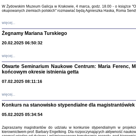
Warszawa 
W Żydowskim Muzeum Galicja w Krakowie, 4 marca, godz. 18.00 - o książce "Ot
okupowanych ziemiach polskich" rozmawiać będą Agnieszka Haska, Roma Sendyk
więcej...
Żegnamy Mariana Turskiego
20.02.2025 06:50:32
Zapisk
Tadeusz Obremski, opra
więcej...
Otwarte Seminarium Naukowe Centrum: Maria Ferenc, Mor
końcowym okresie istnienia getta
07.02.2025 08:11:16
więcej...
PO WOJNIE
Pisma Kopla
Konkurs na stanowisko stypendialne dla magistrantów/ek
Warszawie
oprac. i wst
05.02.2025 05:34:54
Warszawa 
Zapraszamy magistrantów do udziału w konkursie stypendialnym w proje
kierownictwem prof. Barbary Engelking. Dla rozpoczynających aktywność nauko