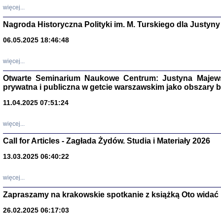
DALEJ JEST NOC. Los
więcej...
red. i wstę
Nagroda Historyczna Polityki im. M. Turskiego dla Justyny
06.05.2025 18:46:48
ŻADNA BLA
więcej...
Wspomnieni
Stanisław A
Otwarte Seminarium Naukowe Centrum: Justyna Majewsk
Warszawa 
prywatna i publiczna w getcie warszawskim jako obszary
11.04.2025 07:51:24
więcej...
Call for Articles - Zagłada Żydów. Studia i Materiały 2026
13.03.2025 06:40:22
więcej...
Zapraszamy na krakowskie spotkanie z książką Oto widać i
TYLEŚMY JU
Dziennik pi
26.02.2025 06:17:03
Clara Kram