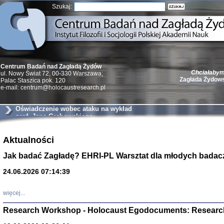
Szukaj:
Chciałabym 
Centrum Badań nad Zagładą Żydów
Zagłada Żydow
ul. Nowy Świat 72, 00-330 Warszawa;
Palac Staszica pok. 120
e-mail: centrum@holocaustresearch.pl
Oświadczenie wobec ataku na wykład
prof. Jana Grabowskiego
Żydzi w walc
Aktualności
Germany 193
Natalia Aleksiun, 
Jak badać Zagładę? EHRI-PL Warsztat dla młodych badac
Deborah Dash Moor
Turski, Laurence 
(Arkadij Zelcer)
24.06.2026 07:14:39
red. Krzysztof Pe
Warszawa 20
więcej...
Research Workshop - Holocaust Egodocuments: Researc