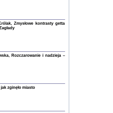
kiego Żyda wspomnienia, łzy i myśli
Zapiski z okupacyjnej Warszawy
konowski, oprac. Marta Janczewska
rólak, Zmysłowe kontrasty getta
Warszawa 2020
 Zagłady
Y TE SŁOWA JEST PRACOWNIKIEM
ska, Rozczarowanie i nadzieja –
GETTOWEJ INSTYTUCJI ...
nnika' i inne pisma z łódzkiego getta
 z jidysz, oprac. i wstęp. Monika Polit
Warszawa 2019
jak zginęło miasto
ETĘ NIEMIECKĄ ...
ny w ukryciu w Warszawie w latach 1943-1944
rg
,
oprac. i wstępem opatrzyła
Barbara Engelking
9