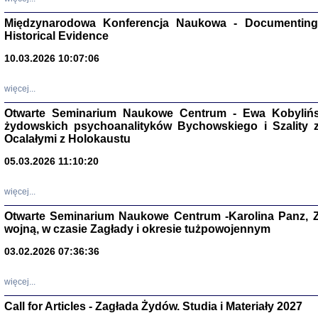
Zagłada Żyd
Studia i Mater
Międzynarodowa Konferencja Naukowa - Documenting 
nr 17, R. 202
Warszawa 20
Historical Evidence
10.03.2026 10:07:06
więcej...
Otwarte Seminarium Naukowe Centrum - Ewa Kobylińsk
NIE WIEMY CO PRZY
żydowskich psychoanalityków Bychowskiego i Szality z 
Dziennik p
Moszek Baum, oprac. Barb
Ocalałymi z Holokaustu
05.03.2026 11:10:20
więcej...
Otwarte Seminarium Naukowe Centrum -Karolina Panz, Z
wojną, w czasie Zagłady i okresie tużpowojennym
Zagłada Żyd
Studia i Mater
03.02.2026 07:36:36
nr 16, R. 202
Warszawa 20
więcej...
Call for Articles - Zagłada Żydów. Studia i Materiały 2027