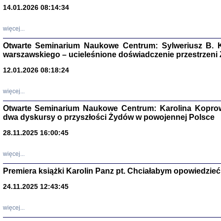
14.01.2026 08:14:34
Aryjs
więcej...
Sewek O
Otwarte Seminarium Naukowe Centrum: Sylweriusz B. K
warszawskiego – ucieleśnione doświadczenie przestrzeni
12.01.2026 08:18:24
więcej...
PISZĄC
Otwarte Seminarium Naukowe Centrum: Karolina Koprow
'z Dzie
dwa dyskursy o przyszłości Żydów w powojennej Polsce
Józef Zelkowicz, tłum.
28.11.2025 16:00:45
więcej...
Premiera książki Karolin Panz pt. Chciałabym opowiedzieć 
CZYTAJĄC GAZ
Dziennik pisa
24.11.2025 12:43:45
Jakub Hochbe
Warszawa 201
więcej...