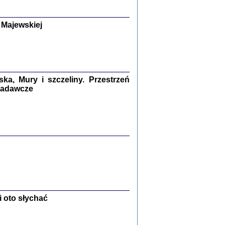
y Żydów w wybranych powiatach
okupowanej Polski
p Barbara Engelking, Jan Grabowski
 Majewskiej
Warszawa 2018
GA, ŻADNE KŁAMSTWO ...
a z warszawskiego getta
dler
,
oprac. i wstępem opatrzyła
Marta Janczewska
a, Mury i szczeliny. Przestrzeń
2018
 badawcze
Zagłada Żydów.
Studia i Materiały
nr 13, R. 2017
Warszawa 2017
 oto słychać
Ż PRZESZLI ...
sany w bunkrze (Żółkiew 1942-1944)
er
,
oprac. i wstępem opatrzyła Anna Wylegała