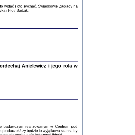
2017
o widać i oto słychać. Świadkowie Zagłady na
a i Piotr Sadzik.
WŚRÓD ZATRUTYCH NOŻY ...
i z getta i okupowanej Warszawy
c. i wstępem opatrzyła Agnieszka
Haska
Warszawa 2017
dechaj Anielewicz i jego rola w
, Z POMOCĄ BOŻĄ, JUŻ NIEBAWEM ...
 i Mirki Piżyców o życiu w getcie i okupowanej
ępem opatrzyła Barbara Engelking i Havi Dreifuss
2017
kcie badawczym realizowanym w Centrum pod
wą badaczek/czy będzie to wyjątkowa szansa by