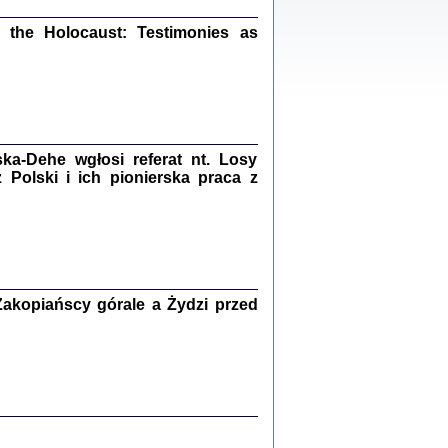
ów.
iały
the Holocaust: Testimonies as
1
21
a-Dehe wgłosi referat nt. Losy
NIESIE NAM KOLEJNA GODZINA ...
Polski i ich pionierska praca z
isany w ukryciu w latach 1943-1944
ara Engelking, tłum. z jidysz Monika
Polit
Warszawa 2020
akopiańscy górale a Żydzi przed
ów.
iały
0
20