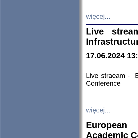
więcej...
Live stre
Infrastruct
17.06.2024 13
Live straeam - 
Conference
więcej...
European H
Academic C