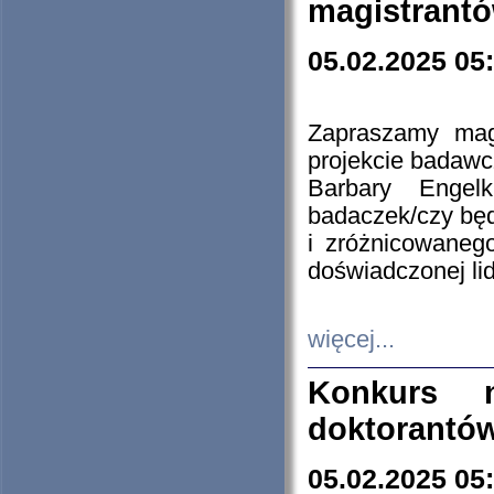
magistrantó
05.02.2025 05
Zapraszamy mag
projekcie badaw
Barbary Engel
badaczek/czy będ
i zróżnicowaneg
doświadczonej lid
więcej...
Konkurs n
doktorantó
05.02.2025 05