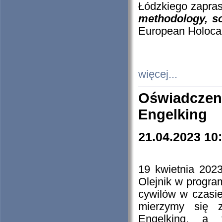
Łódzkiego zapras
methodology, so
European Holocau
więcej...
Oświadczen
Engelking
21.04.2023 10
19 kwietnia 2023
Olejnik w progra
cywilów w czasie
mierzymy się z
Engelking, a 