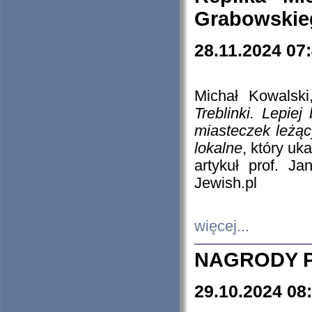
Grabowskieg
28.11.2024 07
Michał Kowalski
Treblinki. Lepie
miasteczek leżąc
lokalne
, który uk
artykuł prof. J
Jewish.pl
więcej...
NAGRODY P
29.10.2024 08