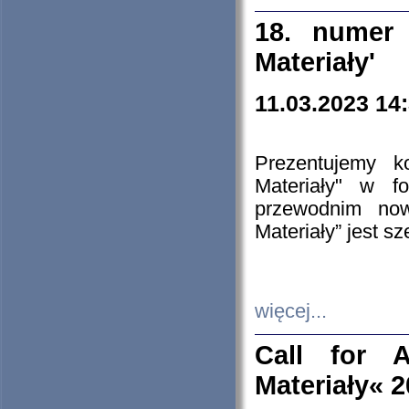
18. numer 
Materiały'
11.03.2023 14
Prezentujemy k
Materiały" w 
przewodnim now
Materiały” jest s
więcej...
Call for A
Materiały« 