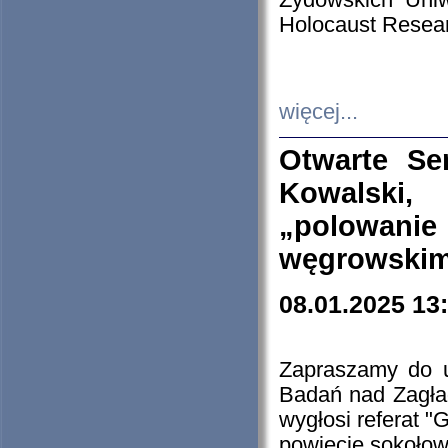
Żydowskich Uniw
Holocaust Resear
więcej...
Otwarte Se
Kowalski, 
„polowanie
węgrowskim.
08.01.2025 13
Zapraszamy do 
Badań nad Zagła
wygłosi referat "
powiecie sokołow