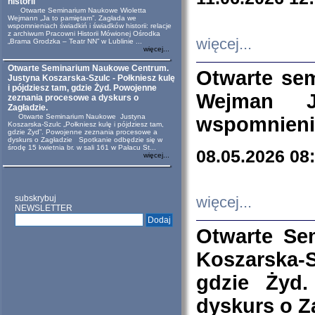
historii
Otwarte Seminarium Naukowe Wioletta
Wejmann „Ja to pamiętam”. Zagłada we
wspomnieniach świadkiń i świadków historii: relacje
z archiwum Pracowni Historii Mówionej Ośrodka
więcej...
„Brama Grodzka – Teatr NN” w Lublinie ...
więcej...
Otwarte Seminarium Naukowe Centrum.
Otwarte se
Justyna Koszarska-Szulc - Połkniesz kulę
i pójdziesz tam, gdzie Żyd. Powojenne
Wejman 
zeznania procesowe a dyskurs o
Zagładzie.
Otwarte Seminarium Naukowe Justyna
wspomnienia
Koszarska-Szulc „Połkniesz kulę i pójdziesz tam,
gdzie Żyd”. Powojenne zeznania procesowe a
dyskurs o Zagładzie Spotkanie odbędzie się w
środę 15 kwietnia br. w sali 161 w Pałacu St...
08.05.2026 08
więcej...
subskrybuj
więcej...
NEWSLETTER
Otwarte Se
Koszarska-S
gdzie Żyd
dyskurs o Z