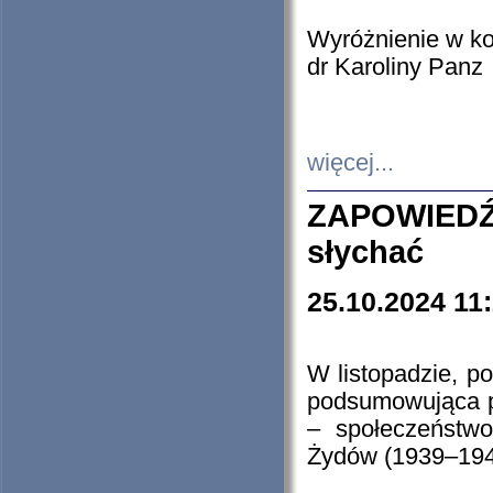
Wyróżnienie w k
dr Karoliny Panz
więcej...
ZAPOWIEDŹ
słychać
25.10.2024 11
W listopadzie, p
podsumowująca p
– społeczeństw
Żydów (1939–194