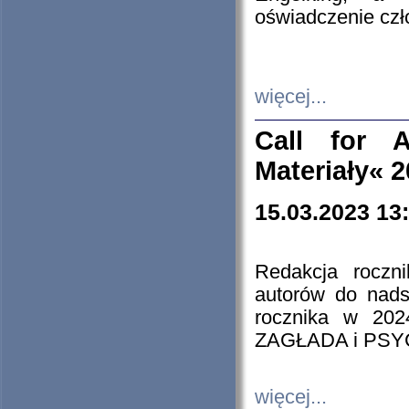
oświadczenie cz
więcej...
Call for A
Materiały« 
15.03.2023 13
Redakcja roczn
autorów do nads
rocznika w 202
ZAGŁADA i PS
więcej...