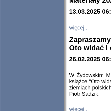
Materiały 20
13.03.2025 06
więcej...
Zapraszamy
Oto widać i
26.02.2025 06
W Żydowskim Muz
książce "Oto wid
ziemiach polski
Piotr Sadzik.
więcej...