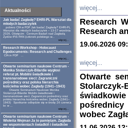
więcej...
Aktualności
Research W
Jak badać Zagładę? EHRI-PL Warsztat dla
młodych badaczy/ek
pobierz CfA w PDF Jak badać Zagładę? EHRI-PL
Research an
Warsztat dla młodych badaczy/ek – 13-17 września
2026, Oświęcim Centrum Badań nad Zagładą
Żydów IFiS PAN (członek polskiego w...
więcej...
19.06.2026 09
Research Workshop - Holocaust
Egodocuments: Research and Challenges
CfA in PDF ...
więcej...
więcej...
Otwarte seminarium naukowe Centrum -
Monika Stolarczyk-Bilardie wygłosi
Otwarte se
referat pt. Mobilni świadkowie i
transnarodowe sieci: Zagraniczni
pośrednicy oraz polska hierarchia
Stolarczyk-
kościelna wobec Zagłady (1941–1943)
Otwarte Seminarium Naukowe Monika
świadkowie
Stolarczyk-Bilardie Mobilni świadkowie i
transnarodowe sieci: Zagraniczni pośrednicy oraz
polska hierarchia kościelna wobec Zagłady (1941–
pośrednicy
1943) Spotkanie odbędzie się w środę 24 czerwca
br. w ...
więcej...
wobec Zagła
Otwarte seminarium naukowe Centrum -
Wioletta Wejman Ja to pamiętam. Zagłada
we wspomnieniach świadkiń i świadków
11.06.2026 12