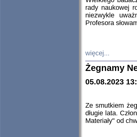
Wielkiego badacz
rady naukowej ro
niezwykle uważn
Profesora słowam
więcej...
Żegnamy Ne
05.08.2023 13
Ze smutkiem żeg
długie lata. Czł
Materiały" od chw