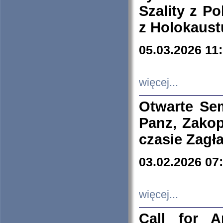
Szality z Po
z Holokaust
05.03.2026 11
więcej...
Otwarte Se
Panz, Zakop
czasie Zagł
03.02.2026 07
więcej...
Call for A