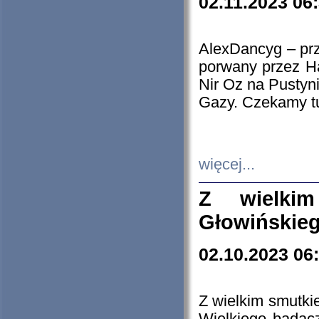
02.11.2023 06
AlexDancyg – przy
porwany przez H
Nir Oz na Pustyn
Gazy. Czekamy tu
więcej...
Z wielki
Głowińskie
02.10.2023 06
Z wielkim smutki