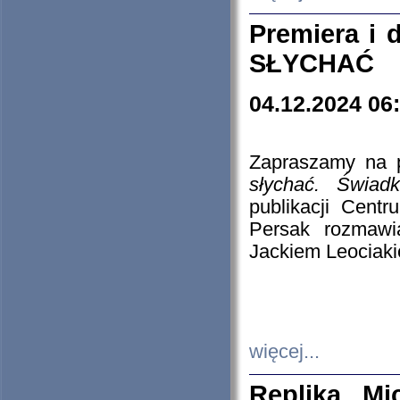
Premiera i
SŁYCHAĆ
04.12.2024 06
Zapraszamy na p
słychać. Świad
publikacji Cen
Persak rozmawi
Jackiem Leociaki
więcej...
Replika Mi