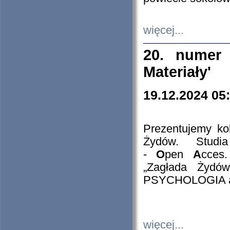
więcej...
20. numer 
Materiały'
19.12.2024 05
Prezentujemy kol
Żydów. Stud
-
O
pen
A
cces
„Zagłada Żydów
PSYCHOLOGIA 
więcej...