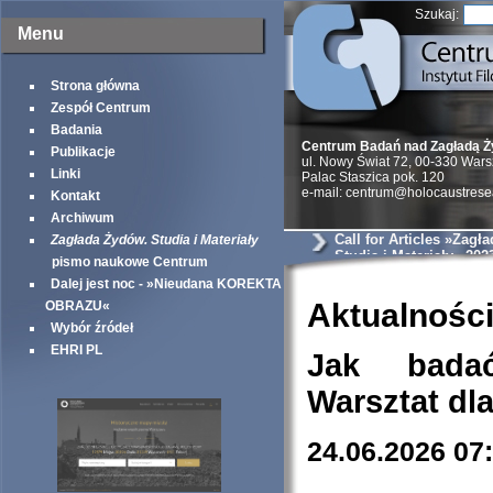
Szukaj:
Menu
Strona główna
Zespół Centrum
Badania
Centrum Badań nad Zagładą 
Publikacje
ul. Nowy Świat 72, 00-330 War
Linki
Palac Staszica pok. 120
e-mail: centrum@holocaustrese
Kontakt
Archiwum
Call for Articles »Zagł
Zagłada Żydów. Studia i Materiały
Studia i Materiały« 202
pismo naukowe Centrum
Dalej jest noc - »Nieudana KOREKTA
Aktualnośc
OBRAZU«
Wybór źródeł
EHRI PL
Jak bada
Warsztat dl
24.06.2026 07