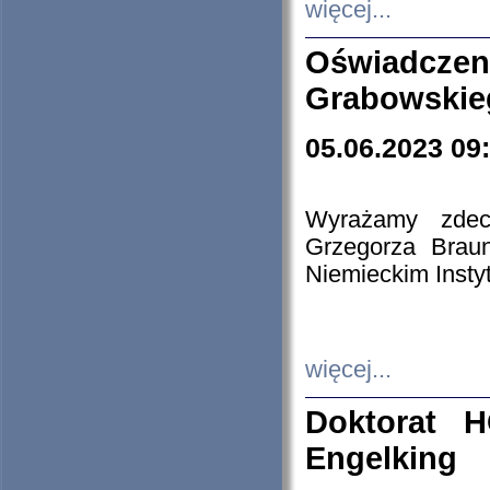
więcej...
Oświadczen
Grabowskie
05.06.2023 09
Wyrażamy zdecy
Grzegorza Brau
Niemieckim Insty
więcej...
Doktorat H
Engelking