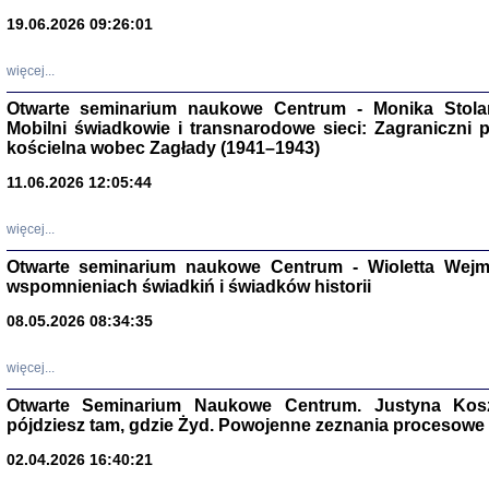
19.06.2026 09:26:01
więcej...
Otwarte seminarium naukowe Centrum - Monika Stolarcz
Mobilni świadkowie i transnarodowe sieci: Zagraniczni 
kościelna wobec Zagłady (1941–1943)
Znowu mieliśmy
11.06.2026 12:05:44
Dzienniki i pam
Binder Elza (El
Wagner Rózia
więcej...
oprac. Aleksa
Warszawa 202
Otwarte seminarium naukowe Centrum - Wioletta Wej
wspomnieniach świadkiń i świadków historii
08.05.2026 08:34:35
więcej...
oprac. Aleksan
Otwarte Seminarium Naukowe Centrum. Justyna Kosza
pójdziesz tam, gdzie Żyd. Powojenne zeznania procesowe 
02.04.2026 16:40:21