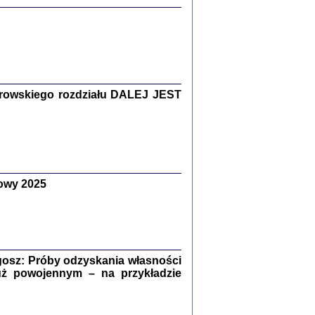
Zagłada Żydów.
Studia i Materiały
nr 15, R. 2019
Warszawa 2019
rowskiego rozdziału DALEJ JEST
ów.
owy 2025
iały
8
18
osz: Próby odzyskania własności
uż powojennym – na przykładzie