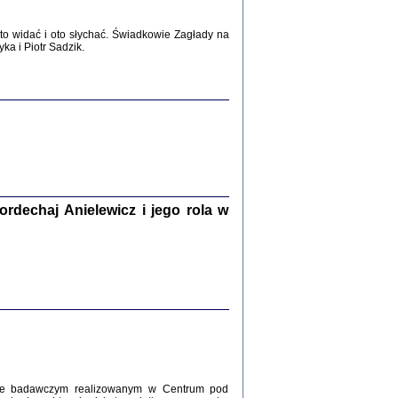
2017
o widać i oto słychać. Świadkowie Zagłady na
a i Piotr Sadzik.
WŚRÓD ZATRUTYCH NOŻY ...
i z getta i okupowanej Warszawy
c. i wstępem opatrzyła Agnieszka
Haska
Warszawa 2017
dechaj Anielewicz i jego rola w
, Z POMOCĄ BOŻĄ, JUŻ NIEBAWEM ...
 i Mirki Piżyców o życiu w getcie i okupowanej
ępem opatrzyła Barbara Engelking i Havi Dreifuss
2017
kcie badawczym realizowanym w Centrum pod