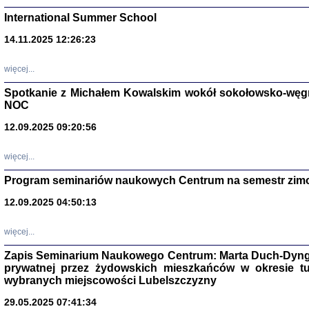
International Summer School
14.11.2025 12:26:23
więcej...
Spotkanie z Michałem Kowalskim wokół sokołowsko-węg
NOC
12.09.2025 09:20:56
więcej...
Zagłada Żyd
Program seminariów naukowych Centrum na semestr zim
Studia i Mater
nr 14, R. 201
12.09.2025 04:50:13
Warszawa 20
więcej...
Zapis Seminarium Naukowego Centrum: Marta Duch-Dyng
prywatnej przez żydowskich mieszkańców w okresie t
wybranych miejscowości Lubelszczyzny
29.05.2025 07:41:34