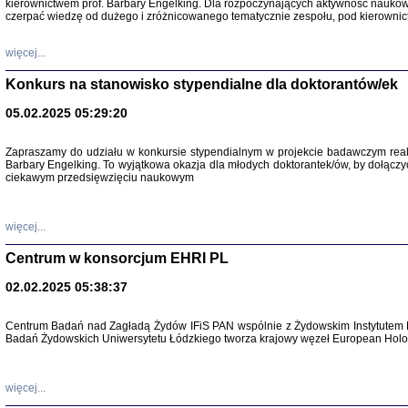
kierownictwem prof. Barbary Engelking. Dla rozpoczynających aktywność nauko
czerpać wiedzę od dużego i zróżnicowanego tematycznie zespołu, pod kierownic
więcej...
Konkurs na stanowisko stypendialne dla doktorantów/ek
05.02.2025 05:29:20
Zapraszamy do udziału w konkursie stypendialnym w projekcie badawczym rea
Barbary Engelking. To wyjątkowa okazja dla młodych doktorantek/ów, by dołączy
SNY CHOCI
ciekawym przedsięwzięciu naukowym
Okupacyjne 
Mazowieck
oprac. i ws
Warszawa 
więcej...
Centrum w konsorcjum EHRI PL
02.02.2025 05:38:37
Centrum Badań nad Zagładą Żydów IFiS PAN wspólnie z Żydowskim Instytutem 
SZCZĘŚCIE JES
Badań Żydowskich Uniwersytetu Łódzkiego tworza krajowy węzeł European Holoc
Losy kobiet ocalały
więcej...