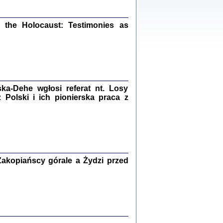
ów.
iały
1
the Holocaust: Testimonies as
21
NIESIE NAM KOLEJNA GODZINA ...
a-Dehe wgłosi referat nt. Losy
isany w ukryciu w latach 1943-1944
Polski i ich pionierska praca z
ara Engelking, tłum. z jidysz Monika
Polit
Warszawa 2020
akopiańscy górale a Żydzi przed
ów.
iały
0
20