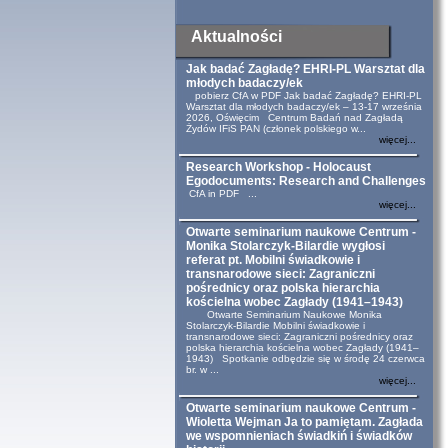
Aktualności
Jak badać Zagładę? EHRI-PL Warsztat dla
młodych badaczy/ek
pobierz CfA w PDF Jak badać Zagładę? EHRI-PL
Warsztat dla młodych badaczy/ek – 13-17 września
2026, Oświęcim Centrum Badań nad Zagładą
Żydów IFiS PAN (członek polskiego w...
więcej...
Research Workshop - Holocaust
Egodocuments: Research and Challenges
CfA in PDF ...
więcej...
Otwarte seminarium naukowe Centrum -
Monika Stolarczyk-Bilardie wygłosi
referat pt. Mobilni świadkowie i
transnarodowe sieci: Zagraniczni
pośrednicy oraz polska hierarchia
kościelna wobec Zagłady (1941–1943)
Otwarte Seminarium Naukowe Monika
Stolarczyk-Bilardie Mobilni świadkowie i
transnarodowe sieci: Zagraniczni pośrednicy oraz
polska hierarchia kościelna wobec Zagłady (1941–
1943) Spotkanie odbędzie się w środę 24 czerwca
br. w ...
więcej...
Otwarte seminarium naukowe Centrum -
Wioletta Wejman Ja to pamiętam. Zagłada
we wspomnieniach świadkiń i świadków