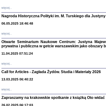
DALEJ JEST NOC. Los
więcej...
red. i wstę
Nagroda Historyczna Polityki im. M. Turskiego dla Justyny
06.05.2025 18:46:48
ŻADNA BLA
Wspomnieni
więcej...
Stanisław A
Warszawa 
Otwarte Seminarium Naukowe Centrum: Justyna Majewsk
prywatna i publiczna w getcie warszawskim jako obszary
11.04.2025 07:51:24
więcej...
Call for Articles - Zagłada Żydów. Studia i Materiały 2026
13.03.2025 06:40:22
więcej...
Zapraszamy na krakowskie spotkanie z książką Oto widać i
TYLEŚMY JU
Dziennik pi
Clara Kram
26.02.2025 06:17:03