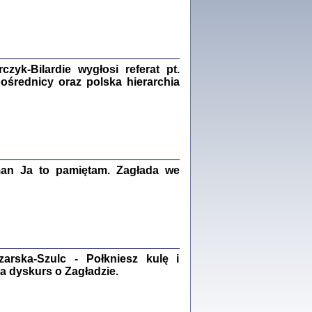
Zagłada Żydów.
Studia i Materiały
nr 18, R. 2022
Warszawa 2022
yk-Bilardie wygłosi referat pt.
pośrednicy oraz polska hierarchia
 iluzję, że żyjemy …
iętniki z Galicji Wschodniej
iszewa), Urman Jerzy Feliks, Strassler Szymon,
ndra Bańkowska
2
man Ja to pamiętam. Zagłada we
PAMIĘTNIK
Kalman Rotgeber
dra Bańkowska, wstęp Jacek Leociak
Warszawa 2021
rska-Szulc - Połkniesz kulę i
a dyskurs o Zagładzie.