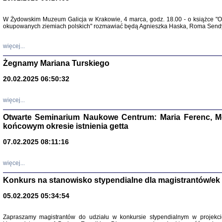
Warszawa 
W Żydowskim Muzeum Galicja w Krakowie, 4 marca, godz. 18.00 - o książce "Ot
okupowanych ziemiach polskich" rozmawiać będą Agnieszka Haska, Roma Sendyk
więcej...
Żegnamy Mariana Turskiego
20.02.2025 06:50:32
Zapisk
Tadeusz Obremski, opra
więcej...
Otwarte Seminarium Naukowe Centrum: Maria Ferenc, Mor
końcowym okresie istnienia getta
07.02.2025 08:11:16
PO WOJNIE
więcej...
Pisma Kopla
Warszawie
Konkurs na stanowisko stypendialne dla magistrantów/ek
oprac. i wst
Warszawa 
05.02.2025 05:34:54
Zapraszamy magistrantów do udziału w konkursie stypendialnym w proje