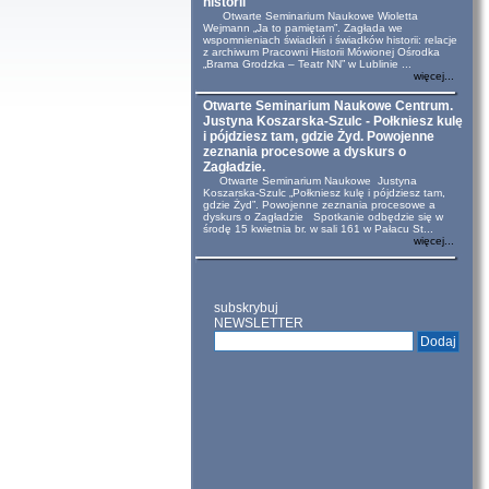
historii
Otwarte Seminarium Naukowe Wioletta
Wejmann „Ja to pamiętam”. Zagłada we
wspomnieniach świadkiń i świadków historii: relacje
z archiwum Pracowni Historii Mówionej Ośrodka
„Brama Grodzka – Teatr NN” w Lublinie ...
więcej...
Otwarte Seminarium Naukowe Centrum.
Justyna Koszarska-Szulc - Połkniesz kulę
i pójdziesz tam, gdzie Żyd. Powojenne
zeznania procesowe a dyskurs o
Zagładzie.
Otwarte Seminarium Naukowe Justyna
Koszarska-Szulc „Połkniesz kulę i pójdziesz tam,
gdzie Żyd”. Powojenne zeznania procesowe a
dyskurs o Zagładzie Spotkanie odbędzie się w
środę 15 kwietnia br. w sali 161 w Pałacu St...
więcej...
subskrybuj
NEWSLETTER