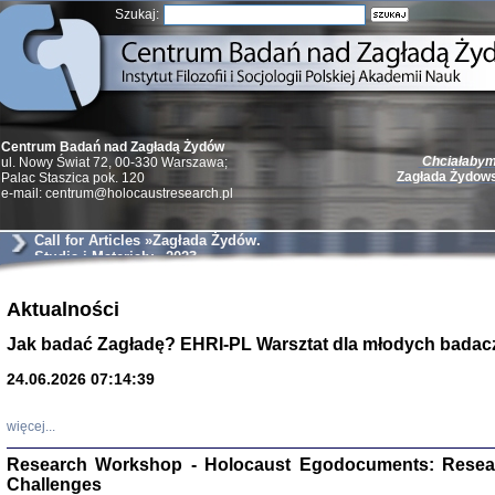
Szukaj:
Centrum Badań nad Zagładą Żydów
Chciałabym 
ul. Nowy Świat 72, 00-330 Warszawa;
Zagłada Żydow
Palac Staszica pok. 120
e-mail: centrum@holocaustresearch.pl
Call for Articles »Zagłada Żydów.
Studia i Materiały« 2023
Żydzi w walc
Aktualności
Germany 193
Natalia Aleksiun, 
Jak badać Zagładę? EHRI-PL Warsztat dla młodych badac
Deborah Dash Moor
Turski, Laurence 
(Arkadij Zelcer)
24.06.2026 07:14:39
red. Krzysztof Pe
Warszawa 20
więcej...
Research Workshop - Holocaust Egodocuments: Resea
Challenges