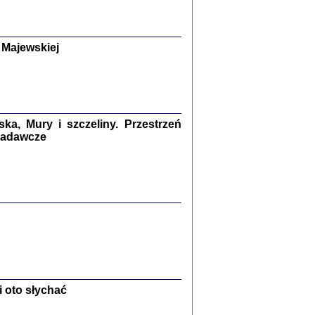
y Żydów w wybranych powiatach
okupowanej Polski
p Barbara Engelking, Jan Grabowski
Warszawa 2018
 Majewskiej
GA, ŻADNE KŁAMSTWO ...
a z warszawskiego getta
dler
,
oprac. i wstępem opatrzyła
Marta Janczewska
2018
a, Mury i szczeliny. Przestrzeń
 badawcze
Zagłada Żydów.
Studia i Materiały
nr 13, R. 2017
Warszawa 2017
 oto słychać
Ż PRZESZLI ...
sany w bunkrze (Żółkiew 1942-1944)
er
,
oprac. i wstępem opatrzyła Anna Wylegała