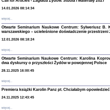
Call for Articles - Zagłada Żydów. Studia i Materiały 2027
14.01.2026 08:14:34
Aryjs
więcej...
Sewek O
Otwarte Seminarium Naukowe Centrum: Sylweriusz B. K
warszawskiego – ucieleśnione doświadczenie przestrzeni
12.01.2026 08:18:24
więcej...
PISZĄC
Otwarte Seminarium Naukowe Centrum: Karolina Koprow
'z Dzie
Józef Zelkowicz, tłum.
dwa dyskursy o przyszłości Żydów w powojennej Polsce
28.11.2025 16:00:45
więcej...
CZYTAJĄC GAZ
Premiera książki Karolin Panz pt. Chciałabym opowiedzieć 
Dziennik pisa
Jakub Hochbe
24.11.2025 12:43:45
Warszawa 201
więcej...