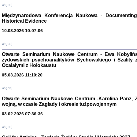
Zagłada Żyd
więcej...
Studia i Mater
nr 17, R. 202
Międzynarodowa Konferencja Naukowa - Documenting 
Warszawa 20
Historical Evidence
10.03.2026 10:07:06
więcej...
NIE WIEMY CO PRZY
Otwarte Seminarium Naukowe Centrum - Ewa Kobylińsk
Dziennik p
żydowskich psychoanalityków Bychowskiego i Szality z 
Moszek Baum, oprac. Barb
Ocalałymi z Holokaustu
05.03.2026 11:10:20
więcej...
Otwarte Seminarium Naukowe Centrum -Karolina Panz, Z
Zagłada Żyd
wojną, w czasie Zagłady i okresie tużpowojennym
Studia i Mater
nr 16, R. 202
03.02.2026 07:36:36
Warszawa 20
więcej...