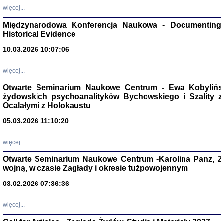
Zagłada Żyd
więcej...
Studia i Mater
nr 17, R. 202
Warszawa 20
Międzynarodowa Konferencja Naukowa - Documenting 
Historical Evidence
10.03.2026 10:07:06
więcej...
NIE WIEMY CO PRZY
Otwarte Seminarium Naukowe Centrum - Ewa Kobylińsk
Dziennik p
Moszek Baum, oprac. Barb
żydowskich psychoanalityków Bychowskiego i Szality z 
Ocalałymi z Holokaustu
05.03.2026 11:10:20
więcej...
Otwarte Seminarium Naukowe Centrum -Karolina Panz, Z
Zagłada Żyd
wojną, w czasie Zagłady i okresie tużpowojennym
Studia i Mater
nr 16, R. 202
Warszawa 20
03.02.2026 07:36:36
więcej...