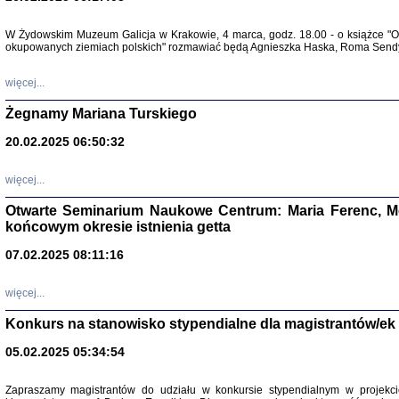
Warszawa 
W Żydowskim Muzeum Galicja w Krakowie, 4 marca, godz. 18.00 - o książce "Ot
okupowanych ziemiach polskich" rozmawiać będą Agnieszka Haska, Roma Sendyk
więcej...
Żegnamy Mariana Turskiego
20.02.2025 06:50:32
Zapisk
Tadeusz Obremski, opra
więcej...
Otwarte Seminarium Naukowe Centrum: Maria Ferenc, Mor
końcowym okresie istnienia getta
07.02.2025 08:11:16
PO WOJNIE
więcej...
Pisma Kopla
Warszawie
Konkurs na stanowisko stypendialne dla magistrantów/ek
oprac. i wst
Warszawa 
05.02.2025 05:34:54
Zapraszamy magistrantów do udziału w konkursie stypendialnym w proje