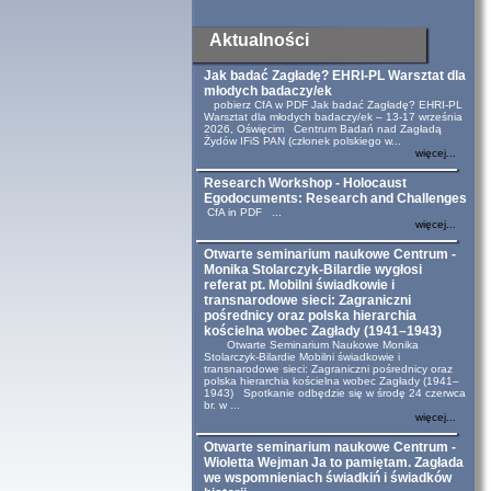
Aktualności
Jak badać Zagładę? EHRI-PL Warsztat dla
młodych badaczy/ek
pobierz CfA w PDF Jak badać Zagładę? EHRI-PL
Warsztat dla młodych badaczy/ek – 13-17 września
2026, Oświęcim Centrum Badań nad Zagładą
Żydów IFiS PAN (członek polskiego w...
więcej...
Research Workshop - Holocaust
Egodocuments: Research and Challenges
CfA in PDF ...
więcej...
Otwarte seminarium naukowe Centrum -
Monika Stolarczyk-Bilardie wygłosi
referat pt. Mobilni świadkowie i
transnarodowe sieci: Zagraniczni
pośrednicy oraz polska hierarchia
kościelna wobec Zagłady (1941–1943)
Otwarte Seminarium Naukowe Monika
Stolarczyk-Bilardie Mobilni świadkowie i
transnarodowe sieci: Zagraniczni pośrednicy oraz
polska hierarchia kościelna wobec Zagłady (1941–
1943) Spotkanie odbędzie się w środę 24 czerwca
br. w ...
więcej...
Otwarte seminarium naukowe Centrum -
Wioletta Wejman Ja to pamiętam. Zagłada
we wspomnieniach świadkiń i świadków