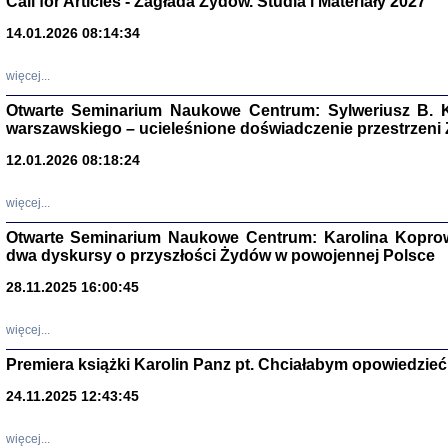
Call for Articles - Zagłada Żydów. Studia i Materiały 2027
14.01.2026 08:14:34
Aryjs
więcej...
Sewek O
Otwarte Seminarium Naukowe Centrum: Sylweriusz B. K
warszawskiego – ucieleśnione doświadczenie przestrzeni
12.01.2026 08:18:24
więcej...
PISZĄC
'z Dzie
Otwarte Seminarium Naukowe Centrum: Karolina Koprow
Józef Zelkowicz, tłum.
dwa dyskursy o przyszłości Żydów w powojennej Polsce
28.11.2025 16:00:45
więcej...
CZYTAJĄC GAZ
Premiera książki Karolin Panz pt. Chciałabym opowiedzieć 
Dziennik pisa
Jakub Hochbe
24.11.2025 12:43:45
Warszawa 201
więcej...