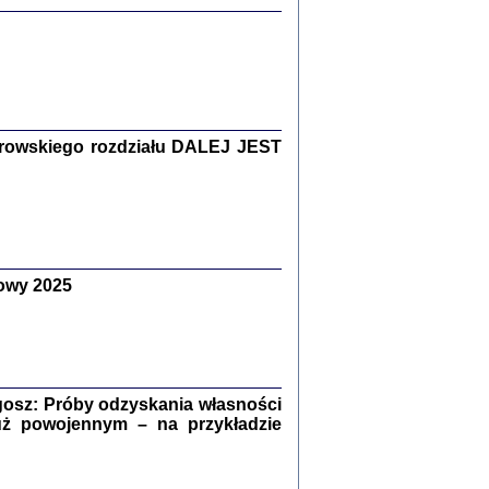
Zagłada Żydów.
Studia i Materiały
nr 15, R. 2019
Warszawa 2019
rowskiego rozdziału DALEJ JEST
ów.
owy 2025
iały
8
18
osz: Próby odzyskania własności
uż powojennym – na przykładzie