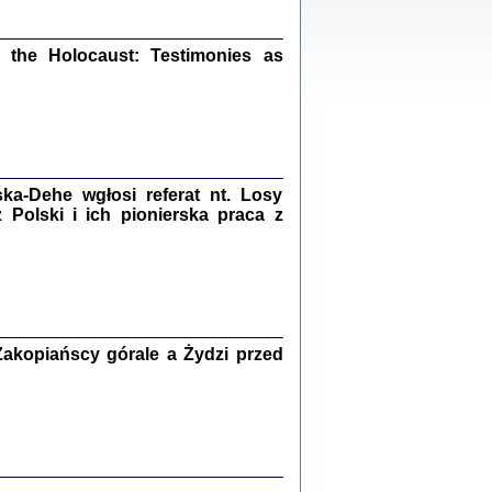
ów.
iały
1
21
the Holocaust: Testimonies as
NIESIE NAM KOLEJNA GODZINA ...
a-Dehe wgłosi referat nt. Losy
isany w ukryciu w latach 1943-1944
ara Engelking, tłum. z jidysz Monika
Polski i ich pionierska praca z
Polit
Warszawa 2020
akopiańscy górale a Żydzi przed
ów.
iały
0
20