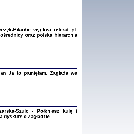
Zagłada Żydów.
Studia i Materiały
nr 18, R. 2022
Warszawa 2022
yk-Bilardie wygłosi referat pt.
pośrednicy oraz polska hierarchia
 iluzję, że żyjemy …
iętniki z Galicji Wschodniej
iszewa), Urman Jerzy Feliks, Strassler Szymon,
ndra Bańkowska
2
man Ja to pamiętam. Zagłada we
PAMIĘTNIK
Kalman Rotgeber
dra Bańkowska, wstęp Jacek Leociak
Warszawa 2021
rska-Szulc - Połkniesz kulę i
a dyskurs o Zagładzie.