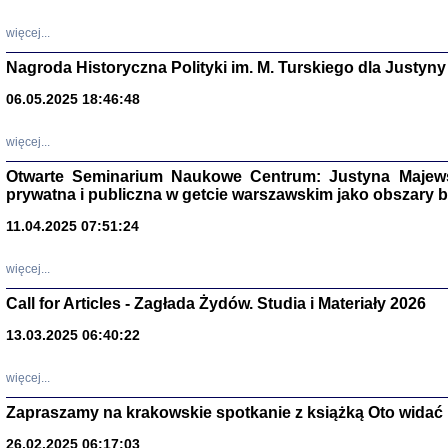
DALEJ JEST NOC. Los
więcej...
red. i wstę
Nagroda Historyczna Polityki im. M. Turskiego dla Justyny
06.05.2025 18:46:48
ŻADNA BLA
Wspomnieni
więcej...
Stanisław A
Warszawa 
Otwarte Seminarium Naukowe Centrum: Justyna Majewsk
prywatna i publiczna w getcie warszawskim jako obszary
11.04.2025 07:51:24
więcej...
Call for Articles - Zagłada Żydów. Studia i Materiały 2026
13.03.2025 06:40:22
więcej...
TYLEŚMY JU
Zapraszamy na krakowskie spotkanie z książką Oto widać i
Dziennik pi
Clara Kram
26.02.2025 06:17:03