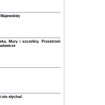
y Żydów w wybranych powiatach
okupowanej Polski
p Barbara Engelking, Jan Grabowski
Warszawa 2018
 Majewskiej
GA, ŻADNE KŁAMSTWO ...
a z warszawskiego getta
dler
,
oprac. i wstępem opatrzyła
Marta Janczewska
2018
a, Mury i szczeliny. Przestrzeń
 badawcze
Zagłada Żydów.
Studia i Materiały
nr 13, R. 2017
Warszawa 2017
Ż PRZESZLI ...
 oto słychać
sany w bunkrze (Żółkiew 1942-1944)
er
,
oprac. i wstępem opatrzyła Anna Wylegała