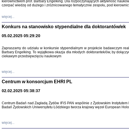
kierownictwem prof. Barbary Engelking. Dla rozpoczynających aktywność nauko
czerpać wiedzę od dużego i zróżnicowanego tematycznie zespołu, pod kierownic
więcej...
Konkurs na stanowisko stypendialne dla doktorantów/ek
05.02.2025 05:29:20
Zapraszamy do udziału w konkursie stypendialnym w projekcie badawczym rea
Barbary Engelking. To wyjątkowa okazja dla młodych doktorantek/ów, by dołączy
SNY CHOCI
ciekawym przedsięwzięciu naukowym
Okupacyjne 
Mazowieck
oprac. i ws
Warszawa 
więcej...
Centrum w konsorcjum EHRI PL
02.02.2025 05:38:37
SZCZĘŚCIE JES
Centrum Badań nad Zagładą Żydów IFiS PAN wspólnie z Żydowskim Instytutem 
Losy kobiet ocalały
Badań Żydowskich Uniwersytetu Łódzkiego tworza krajowy węzeł European Holoc
więcej...