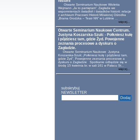
historii
Otwarte Seminarium Naukowe Wioletta
Wejmann „Ja to pamiętam”. Zagłada we
wspomnieniach świadkiń i świadków historii: relacje
z archiwum Pracowni Historii Mówionej Ośrodka
„Brama Grodzka – Teatr NN” w Lublinie ...
więcej...
Otwarte Seminarium Naukowe Centrum.
Justyna Koszarska-Szulc - Połkniesz kulę
i pójdziesz tam, gdzie Żyd. Powojenne
zeznania procesowe a dyskurs o
Zagładzie.
Otwarte Seminarium Naukowe Justyna
Koszarska-Szulc „Połkniesz kulę i pójdziesz tam,
gdzie Żyd”. Powojenne zeznania procesowe a
dyskurs o Zagładzie Spotkanie odbędzie się w
środę 15 kwietnia br. w sali 161 w Pałacu St...
więcej...
subskrybuj
NEWSLETTER