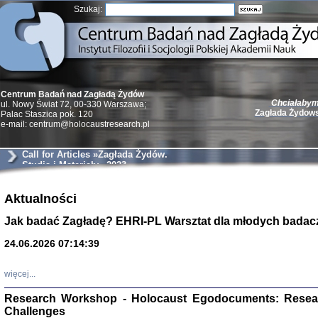
Szukaj:
Chciałabym 
Centrum Badań nad Zagładą Żydów
Zagłada Żydow
ul. Nowy Świat 72, 00-330 Warszawa;
Palac Staszica pok. 120
e-mail: centrum@holocaustresearch.pl
Call for Articles »Zagłada Żydów.
Studia i Materiały« 2023
Żydzi w walc
Aktualności
Germany 193
Natalia Aleksiun, 
Jak badać Zagładę? EHRI-PL Warsztat dla młodych badac
Deborah Dash Moor
Turski, Laurence 
(Arkadij Zelcer)
24.06.2026 07:14:39
red. Krzysztof Pe
Warszawa 20
więcej...
Research Workshop - Holocaust Egodocuments: Resea
Challenges