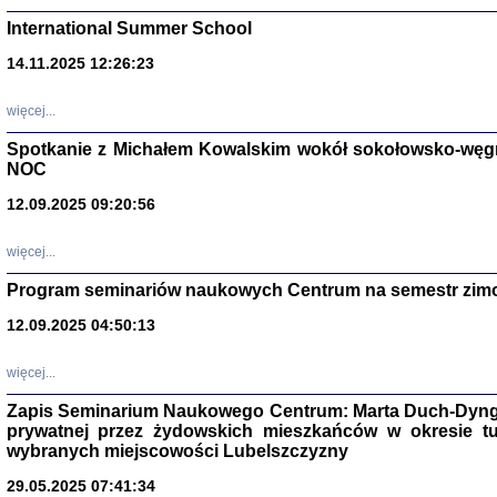
International Summer School
14.11.2025 12:26:23
więcej...
Spotkanie z Michałem Kowalskim wokół sokołowsko-węg
NOC
12.09.2025 09:20:56
więcej...
Zagłada Żyd
Program seminariów naukowych Centrum na semestr zim
Studia i Mater
nr 14, R. 201
12.09.2025 04:50:13
Warszawa 20
więcej...
Zapis Seminarium Naukowego Centrum: Marta Duch-Dyng
prywatnej przez żydowskich mieszkańców w okresie t
wybranych miejscowości Lubelszczyzny
29.05.2025 07:41:34