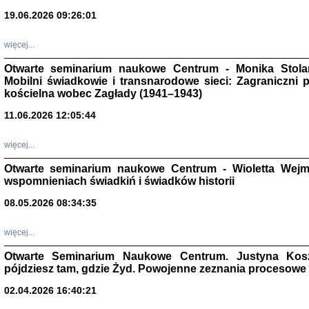
19.06.2026 09:26:01
więcej...
Otwarte seminarium naukowe Centrum - Monika Stolarcz
Mobilni świadkowie i transnarodowe sieci: Zagraniczni 
kościelna wobec Zagłady (1941–1943)
Znowu mieliśmy
11.06.2026 12:05:44
Dzienniki i pam
Binder Elza (El
Wagner Rózia
więcej...
oprac. Aleksa
Warszawa 202
Otwarte seminarium naukowe Centrum - Wioletta Wej
wspomnieniach świadkiń i świadków historii
08.05.2026 08:34:35
oprac. Aleksan
więcej...
Otwarte Seminarium Naukowe Centrum. Justyna Kosza
pójdziesz tam, gdzie Żyd. Powojenne zeznania procesowe 
02.04.2026 16:40:21