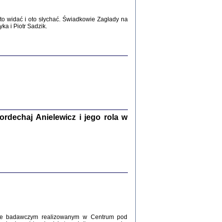
2017
o widać i oto słychać. Świadkowie Zagłady na
a i Piotr Sadzik.
WŚRÓD ZATRUTYCH NOŻY ...
i z getta i okupowanej Warszawy
c. i wstępem opatrzyła Agnieszka
Haska
Warszawa 2017
dechaj Anielewicz i jego rola w
, Z POMOCĄ BOŻĄ, JUŻ NIEBAWEM ...
 i Mirki Piżyców o życiu w getcie i okupowanej
ępem opatrzyła Barbara Engelking i Havi Dreifuss
2017
kcie badawczym realizowanym w Centrum pod