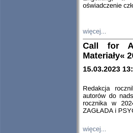
oświadczenie cz
więcej...
Call for A
Materiały« 
15.03.2023 13
Redakcja roczn
autorów do nads
rocznika w 202
ZAGŁADA i PS
więcej...