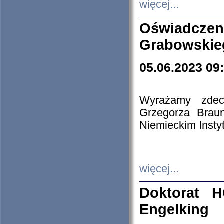
więcej...
Oświadczen
Grabowskie
05.06.2023 09
Wyrażamy zdecy
Grzegorza Brau
Niemieckim Insty
więcej...
Doktorat H
Engelking