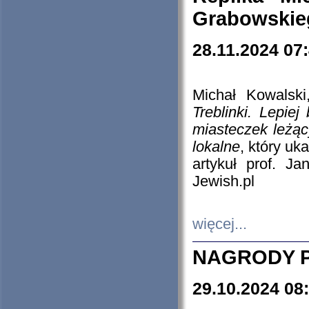
Grabowskieg
28.11.2024 07
Michał Kowalski
Treblinki. Lepie
miasteczek leżąc
lokalne
, który uk
artykuł prof. J
Jewish.pl
więcej...
NAGRODY P
29.10.2024 08