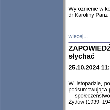
Wyróżnienie w k
dr Karoliny Panz
więcej...
ZAPOWIEDŹ
słychać
25.10.2024 11
W listopadzie, p
podsumowująca p
– społeczeństw
Żydów (1939–194