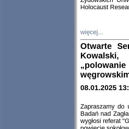
Żydowskich Uniw
Holocaust Resear
więcej...
Otwarte Se
Kowalski, 
„polowanie
węgrowskim.
08.01.2025 13
Zapraszamy do 
Badań nad Zagła
wygłosi referat "
powiecie sokołow