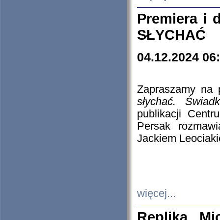
Premiera i
SŁYCHAĆ
04.12.2024 06
Zapraszamy na p
słychać. Świad
publikacji Cen
Persak rozmawi
Jackiem Leociaki
więcej...
Replika Mi