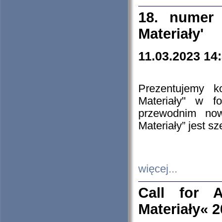
18. numer 
Materiały'
11.03.2023 14
Prezentujemy k
Materiały" w 
przewodnim now
Materiały” jest s
więcej...
Call for A
Materiały« 