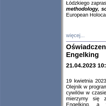
Łódzkiego zapras
methodology, so
European Holocau
więcej...
Oświadczen
Engelking
21.04.2023 10
19 kwietnia 2023
Olejnik w progra
cywilów w czasie
mierzymy się z
Engelking, a 