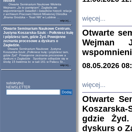
historii
Otwarte Seminarium Naukowe Wioletta
Wejmann „Ja to pamiętam”. Zagłada we
wspomnieniach świadkiń i świadków historii: relacje
z archiwum Pracowni Historii Mówionej Ośrodka
więcej...
„Brama Grodzka – Teatr NN” w Lublinie ...
więcej...
Otwarte Seminarium Naukowe Centrum.
Otwarte se
Justyna Koszarska-Szulc - Połkniesz kulę
i pójdziesz tam, gdzie Żyd. Powojenne
Wejman 
zeznania procesowe a dyskurs o
Zagładzie.
Otwarte Seminarium Naukowe Justyna
wspomnienia
Koszarska-Szulc „Połkniesz kulę i pójdziesz tam,
gdzie Żyd”. Powojenne zeznania procesowe a
dyskurs o Zagładzie Spotkanie odbędzie się w
środę 15 kwietnia br. w sali 161 w Pałacu St...
08.05.2026 08
więcej...
subskrybuj
więcej...
NEWSLETTER
Otwarte Se
Koszarska-S
gdzie Żyd
dyskurs o Z