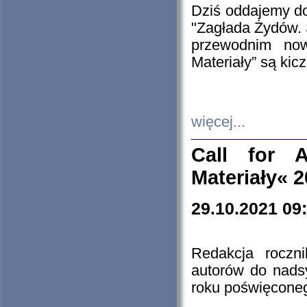
Dziś oddajemy 
"Zagłada Żydów. 
przewodnim now
Materiały” są kic
więcej...
Call for A
Materiały« 
29.10.2021 09
Redakcja roczn
autorów do nads
roku poświęcone