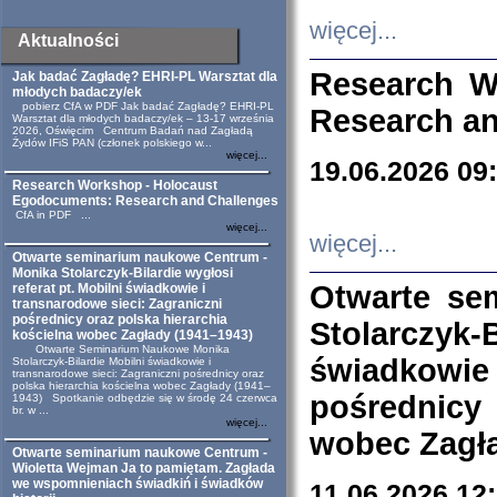
więcej...
Aktualności
Research W
Jak badać Zagładę? EHRI-PL Warsztat dla
młodych badaczy/ek
pobierz CfA w PDF Jak badać Zagładę? EHRI-PL
Research an
Warsztat dla młodych badaczy/ek – 13-17 września
2026, Oświęcim Centrum Badań nad Zagładą
Żydów IFiS PAN (członek polskiego w...
więcej...
19.06.2026 09
Research Workshop - Holocaust
Egodocuments: Research and Challenges
CfA in PDF ...
więcej...
więcej...
Otwarte seminarium naukowe Centrum -
Monika Stolarczyk-Bilardie wygłosi
Otwarte se
referat pt. Mobilni świadkowie i
transnarodowe sieci: Zagraniczni
pośrednicy oraz polska hierarchia
Stolarczyk-
kościelna wobec Zagłady (1941–1943)
Otwarte Seminarium Naukowe Monika
świadkowie
Stolarczyk-Bilardie Mobilni świadkowie i
transnarodowe sieci: Zagraniczni pośrednicy oraz
polska hierarchia kościelna wobec Zagłady (1941–
pośrednicy
1943) Spotkanie odbędzie się w środę 24 czerwca
br. w ...
więcej...
wobec Zagła
Otwarte seminarium naukowe Centrum -
Wioletta Wejman Ja to pamiętam. Zagłada
we wspomnieniach świadkiń i świadków
11.06.2026 12