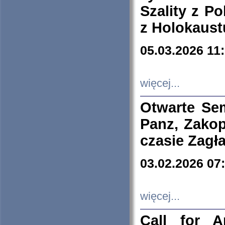
Szality z Po
z Holokaust
05.03.2026 11
więcej...
Otwarte Se
Panz, Zakop
czasie Zagł
03.02.2026 07
więcej...
Call for A