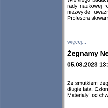
Wielkiego badacz
rady naukowej ro
niezwykle uważn
Profesora słowam
więcej...
Żegnamy Ne
05.08.2023 13
Ze smutkiem żeg
długie lata. Czł
Materiały" od chw