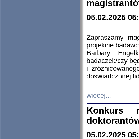
magistrantó
05.02.2025 05
Zapraszamy mag
projekcie badaw
Barbary Engel
badaczek/czy będ
i zróżnicowaneg
doświadczonej lid
więcej...
Konkurs n
doktorantó
05.02.2025 05