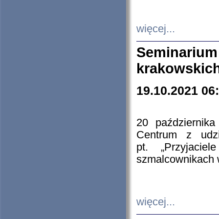
więcej...
Seminarium
krakowskich
19.10.2021 06
20 październik
Centrum z udzia
pt. „Przyjacie
szmalcownikach
więcej...