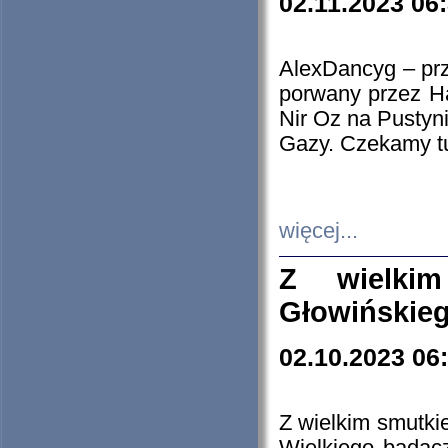
02.11.2023 06
AlexDancyg – przy
porwany przez H
Nir Oz na Pustyn
Gazy. Czekamy tu
więcej...
Z wielki
Głowińskie
02.10.2023 06
Z wielkim smutki