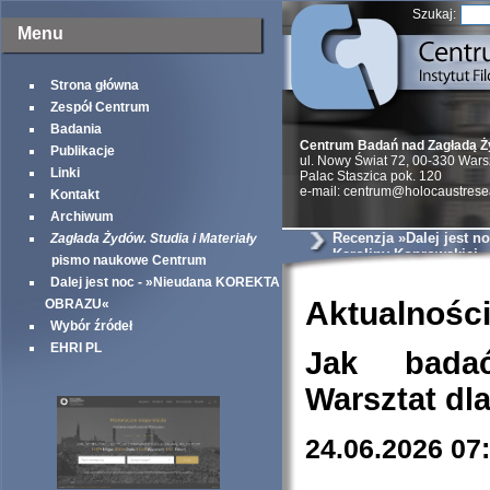
Szukaj:
Menu
Strona główna
Zespół Centrum
Badania
Centrum Badań nad Zagładą 
Publikacje
ul. Nowy Świat 72, 00-330 War
Linki
Palac Staszica pok. 120
e-mail: centrum@holocaustrese
Kontakt
Archiwum
Recenzja »Dalej jest no
Zagłada Żydów. Studia i Materiały
Karoliny Koprowskiej
pismo naukowe Centrum
Dalej jest noc - »Nieudana KOREKTA
Aktualnośc
OBRAZU«
Wybór źródeł
EHRI PL
Jak bada
Warsztat dl
24.06.2026 07