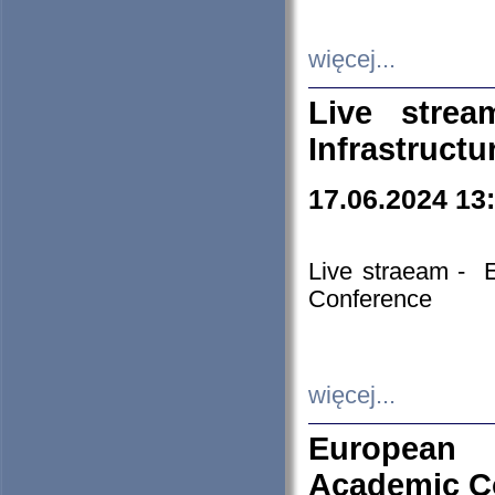
więcej...
Live stre
Infrastruct
17.06.2024 13
Live straeam - 
Conference
więcej...
European H
Academic C