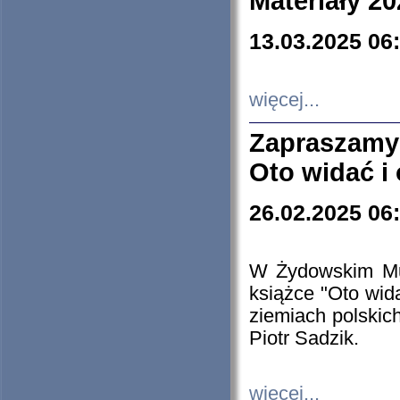
Materiały 20
13.03.2025 06
więcej...
Zapraszamy
Oto widać i
26.02.2025 06
W Żydowskim Muz
książce "Oto wid
ziemiach polski
Piotr Sadzik.
więcej...