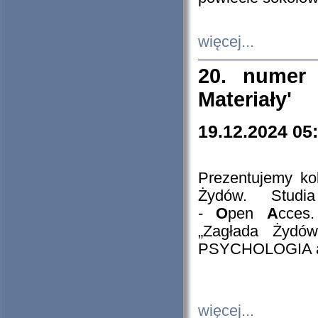
więcej...
20. numer 
Materiały'
19.12.2024 05
Prezentujemy kol
Żydów. Stud
-
O
pen
A
cces
„Zagłada Żydów
PSYCHOLOGIA 
więcej...