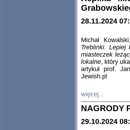
Grabowskieg
28.11.2024 07
Michał Kowalski
Treblinki. Lepie
miasteczek leżąc
lokalne
, który uk
artykuł prof. J
Jewish.pl
więcej...
NAGRODY P
29.10.2024 08