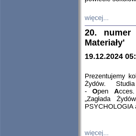
więcej...
20. numer 
Materiały'
19.12.2024 05
Prezentujemy kol
Żydów. Stud
-
O
pen
A
cces
„Zagłada Żydów
PSYCHOLOGIA 
więcej...