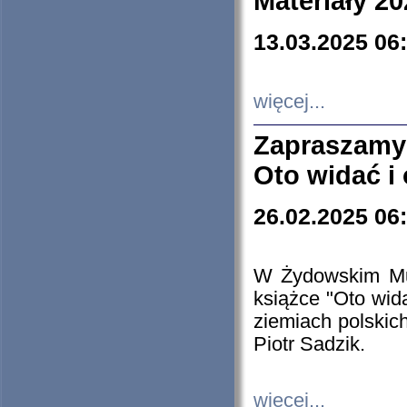
Materiały 20
13.03.2025 06
więcej...
Zapraszamy
Oto widać i
26.02.2025 06
W Żydowskim Muz
książce "Oto wid
ziemiach polski
Piotr Sadzik.
więcej...