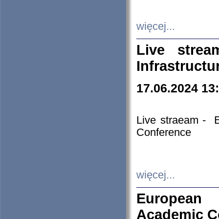
więcej...
Live stre
Infrastruct
17.06.2024 13
Live straeam - 
Conference
więcej...
European H
Academic C