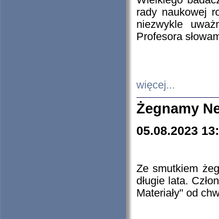
Wielkiego badacz
rady naukowej ro
niezwykle uważn
Profesora słowam
więcej...
Żegnamy Ne
05.08.2023 13
Ze smutkiem żeg
długie lata. Czł
Materiały" od chw