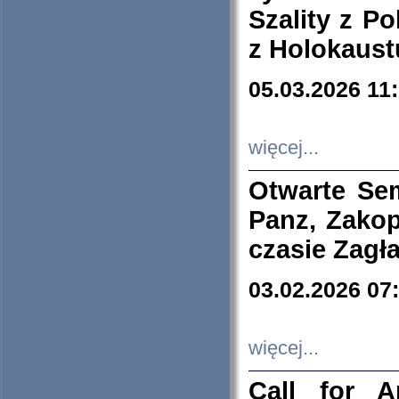
Szality z Po
z Holokaust
05.03.2026 11
więcej...
Otwarte Se
Panz, Zakop
czasie Zagł
03.02.2026 07
więcej...
Call for A