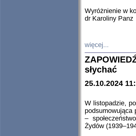
Wyróżnienie w k
dr Karoliny Panz
więcej...
ZAPOWIEDŹ
słychać
25.10.2024 11
W listopadzie, p
podsumowująca p
– społeczeństw
Żydów (1939–194