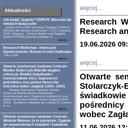
więcej...
Aktualności
Research W
Jak badać Zagładę? EHRI-PL Warsztat dla
młodych badaczy/ek
pobierz CfA w PDF Jak badać Zagładę? EHRI-PL
Research an
Warsztat dla młodych badaczy/ek – 13-17 września
2026, Oświęcim Centrum Badań nad Zagładą
Żydów IFiS PAN (członek polskiego w...
więcej...
19.06.2026 09
Research Workshop - Holocaust
Egodocuments: Research and Challenges
CfA in PDF ...
więcej...
więcej...
Otwarte seminarium naukowe Centrum -
Monika Stolarczyk-Bilardie wygłosi
Otwarte se
referat pt. Mobilni świadkowie i
transnarodowe sieci: Zagraniczni
pośrednicy oraz polska hierarchia
Stolarczyk-
kościelna wobec Zagłady (1941–1943)
Otwarte Seminarium Naukowe Monika
świadkowie
Stolarczyk-Bilardie Mobilni świadkowie i
transnarodowe sieci: Zagraniczni pośrednicy oraz
polska hierarchia kościelna wobec Zagłady (1941–
pośrednicy
1943) Spotkanie odbędzie się w środę 24 czerwca
br. w ...
więcej...
wobec Zagła
Otwarte seminarium naukowe Centrum -
Wioletta Wejman Ja to pamiętam. Zagłada
we wspomnieniach świadkiń i świadków
11.06.2026 12