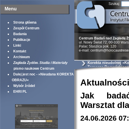
Szukaj:
Menu
Strona główna
Zespół Centrum
Badania
Centrum Badań nad Zagładą 
Publikacje
ul. Nowy Świat 72, 00-330 War
Linki
Palac Staszica pok. 120
e-mail: centrum@holocaustrese
Kontakt
Archiwum
Korekta nieudolnej »Ko
Zagłada Żydów. Studia i Materiały
Tomasza Domańskiego
pismo naukowe Centrum
Dalej jest noc - »Nieudana KOREKTA
Aktualnośc
OBRAZU«
Wybór źródeł
EHRI PL
Jak bada
Warsztat dl
24.06.2026 07