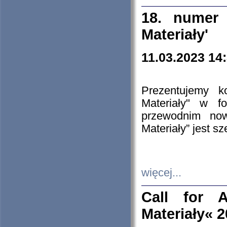
18. numer 
Materiały'
11.03.2023 14
Prezentujemy k
Materiały" w 
przewodnim now
Materiały” jest s
więcej...
Call for A
Materiały« 