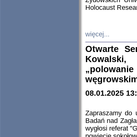
Żydowskich Uniw
Holocaust Resear
więcej...
Otwarte Se
Kowalski, 
„polowanie
węgrowskim.
08.01.2025 13
Zapraszamy do 
Badań nad Zagła
wygłosi referat "
powiecie sokołow