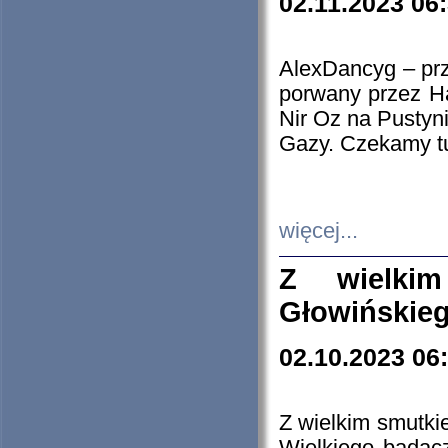
02.11.2023 06
AlexDancyg – przy
porwany przez H
Nir Oz na Pustyn
Gazy. Czekamy tu
więcej...
Z wielki
Głowińskie
02.10.2023 06
Z wielkim smutki