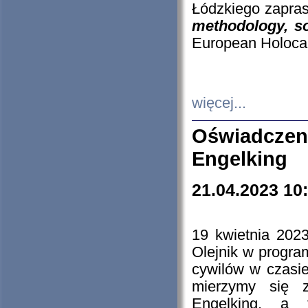
Łódzkiego zapras
methodology, so
European Holocau
więcej...
Oświadczen
Engelking
21.04.2023 10
19 kwietnia 2023
Olejnik w progra
cywilów w czasie
mierzymy się z
Engelking, a 