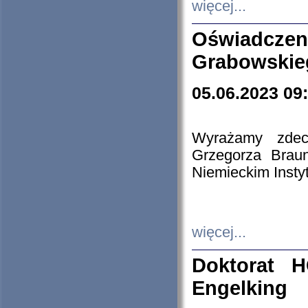
więcej...
Oświadczen
Grabowskie
05.06.2023 09
Wyrażamy zdecy
Grzegorza Brau
Niemieckim Insty
więcej...
Doktorat H
Engelking