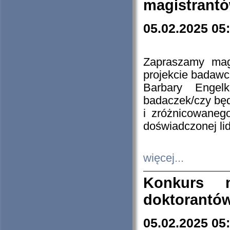
magistrantó
05.02.2025 05
Zapraszamy mag
projekcie badaw
Barbary Engel
badaczek/czy będ
i zróżnicowaneg
doświadczonej lid
więcej...
Konkurs n
doktorantó
05.02.2025 05