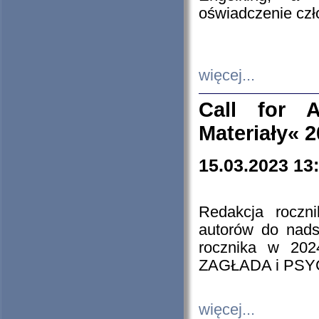
oświadczenie cz
więcej...
Call for A
Materiały« 
15.03.2023 13
Redakcja roczn
autorów do nads
rocznika w 202
ZAGŁADA i PS
więcej...