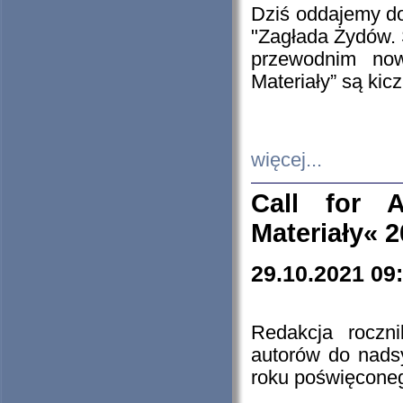
Dziś oddajemy 
"Zagłada Żydów. 
przewodnim now
Materiały” są kic
więcej...
Call for A
Materiały« 
29.10.2021 09
Redakcja roczn
autorów do nads
roku poświęcone