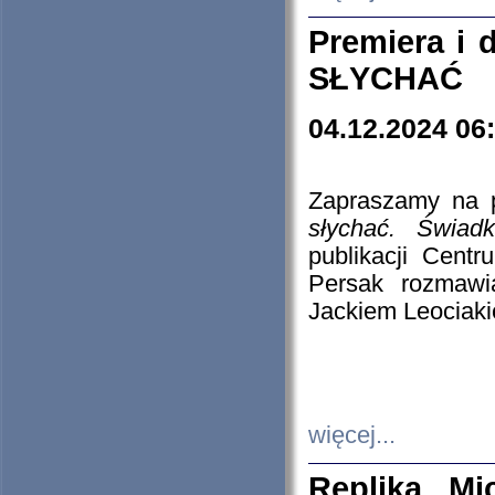
Premiera i
SŁYCHAĆ
04.12.2024 06
Zapraszamy na p
słychać. Świad
publikacji Cen
Persak rozmawi
Jackiem Leociaki
więcej...
Replika Mi