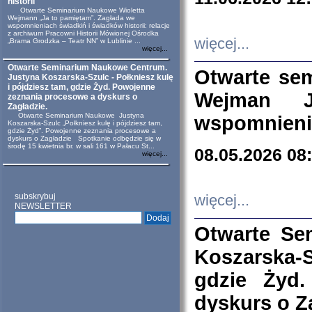
historii
Otwarte Seminarium Naukowe Wioletta
Wejmann „Ja to pamiętam”. Zagłada we
wspomnieniach świadkiń i świadków historii: relacje
z archiwum Pracowni Historii Mówionej Ośrodka
więcej...
„Brama Grodzka – Teatr NN” w Lublinie ...
więcej...
Otwarte Seminarium Naukowe Centrum.
Otwarte se
Justyna Koszarska-Szulc - Połkniesz kulę
i pójdziesz tam, gdzie Żyd. Powojenne
Wejman 
zeznania procesowe a dyskurs o
Zagładzie.
Otwarte Seminarium Naukowe Justyna
wspomnienia
Koszarska-Szulc „Połkniesz kulę i pójdziesz tam,
gdzie Żyd”. Powojenne zeznania procesowe a
dyskurs o Zagładzie Spotkanie odbędzie się w
środę 15 kwietnia br. w sali 161 w Pałacu St...
08.05.2026 08
więcej...
subskrybuj
więcej...
NEWSLETTER
Otwarte Se
Koszarska-S
gdzie Żyd
dyskurs o Z