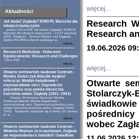
więcej...
Aktualności
Research W
Jak badać Zagładę? EHRI-PL Warsztat dla
młodych badaczy/ek
pobierz CfA w PDF Jak badać Zagładę? EHRI-PL
Research an
Warsztat dla młodych badaczy/ek – 13-17 września
2026, Oświęcim Centrum Badań nad Zagładą
Żydów IFiS PAN (członek polskiego w...
więcej...
19.06.2026 09
Research Workshop - Holocaust
Egodocuments: Research and Challenges
CfA in PDF ...
więcej...
więcej...
Otwarte seminarium naukowe Centrum -
Monika Stolarczyk-Bilardie wygłosi
Otwarte se
referat pt. Mobilni świadkowie i
transnarodowe sieci: Zagraniczni
pośrednicy oraz polska hierarchia
Stolarczyk-
kościelna wobec Zagłady (1941–1943)
Otwarte Seminarium Naukowe Monika
świadkowie
Stolarczyk-Bilardie Mobilni świadkowie i
transnarodowe sieci: Zagraniczni pośrednicy oraz
polska hierarchia kościelna wobec Zagłady (1941–
pośrednicy
1943) Spotkanie odbędzie się w środę 24 czerwca
br. w ...
więcej...
wobec Zagła
Otwarte seminarium naukowe Centrum -
Wioletta Wejman Ja to pamiętam. Zagłada
we wspomnieniach świadkiń i świadków
11.06.2026 12