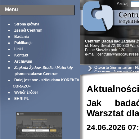
Szukaj:
Menu
Strona główna
Zespół Centrum
Badania
Centrum Badań nad Zagładą 
Publikacje
ul. Nowy Świat 72, 00-330 War
Linki
Palac Staszica pok. 120
e-mail: centrum@holocaustrese
Kontakt
Archiwum
Otwarte Seminarium N
Zagłada Żydów. Studia i Materiały
Centrum. Justyna Kosz
pismo naukowe Centrum
Połkniesz kulę i pójdz
Dalej jest noc - »Nieudana KOREKTA
Żyd. Powojenne zezna
dyskurs o Zagładzie.
Aktualnośc
OBRAZU«
Wybór źródeł
EHRI PL
Jak bada
Warsztat dl
24.06.2026 07