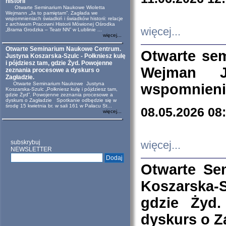
historii
Otwarte Seminarium Naukowe Wioletta
Wejmann „Ja to pamiętam”. Zagłada we
wspomnieniach świadkiń i świadków historii: relacje
z archiwum Pracowni Historii Mówionej Ośrodka
więcej...
„Brama Grodzka – Teatr NN” w Lublinie ...
więcej...
Otwarte Seminarium Naukowe Centrum.
Otwarte se
Justyna Koszarska-Szulc - Połkniesz kulę
i pójdziesz tam, gdzie Żyd. Powojenne
Wejman 
zeznania procesowe a dyskurs o
Zagładzie.
Otwarte Seminarium Naukowe Justyna
wspomnienia
Koszarska-Szulc „Połkniesz kulę i pójdziesz tam,
gdzie Żyd”. Powojenne zeznania procesowe a
dyskurs o Zagładzie Spotkanie odbędzie się w
środę 15 kwietnia br. w sali 161 w Pałacu St...
08.05.2026 08
więcej...
subskrybuj
więcej...
NEWSLETTER
Otwarte Se
Koszarska-S
gdzie Żyd
dyskurs o Z