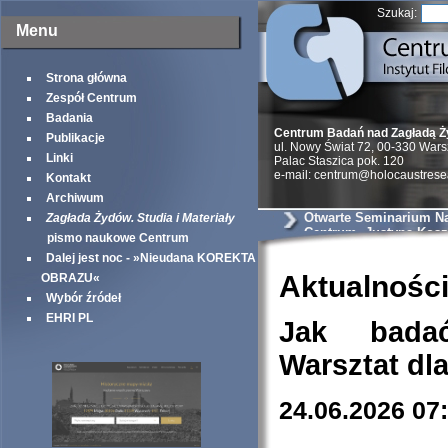
Szukaj:
Menu
Strona główna
Zespół Centrum
Badania
Centrum Badań nad Zagładą 
Publikacje
ul. Nowy Świat 72, 00-330 War
Linki
Palac Staszica pok. 120
e-mail: centrum@holocaustrese
Kontakt
Archiwum
Otwarte Seminarium N
Zagłada Żydów. Studia i Materiały
Centrum. Justyna Kosz
pismo naukowe Centrum
Połkniesz kulę i pójdz
Dalej jest noc - »Nieudana KOREKTA
Żyd. Powojenne zezna
dyskurs o Zagładzie.
Aktualnośc
OBRAZU«
Wybór źródeł
EHRI PL
Jak bada
Warsztat dl
24.06.2026 07