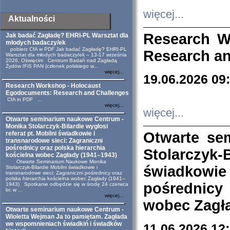
więcej...
Aktualności
Research W
Jak badać Zagładę? EHRI-PL Warsztat dla
młodych badaczy/ek
pobierz CfA w PDF Jak badać Zagładę? EHRI-PL
Research an
Warsztat dla młodych badaczy/ek – 13-17 września
2026, Oświęcim Centrum Badań nad Zagładą
Żydów IFiS PAN (członek polskiego w...
więcej...
19.06.2026 09
Research Workshop - Holocaust
Egodocuments: Research and Challenges
CfA in PDF ...
więcej...
więcej...
Otwarte seminarium naukowe Centrum -
Monika Stolarczyk-Bilardie wygłosi
Otwarte se
referat pt. Mobilni świadkowie i
transnarodowe sieci: Zagraniczni
pośrednicy oraz polska hierarchia
Stolarczyk-
kościelna wobec Zagłady (1941–1943)
Otwarte Seminarium Naukowe Monika
świadkowie
Stolarczyk-Bilardie Mobilni świadkowie i
transnarodowe sieci: Zagraniczni pośrednicy oraz
polska hierarchia kościelna wobec Zagłady (1941–
pośrednicy
1943) Spotkanie odbędzie się w środę 24 czerwca
br. w ...
więcej...
wobec Zagła
Otwarte seminarium naukowe Centrum -
Wioletta Wejman Ja to pamiętam. Zagłada
we wspomnieniach świadkiń i świadków
11.06.2026 12