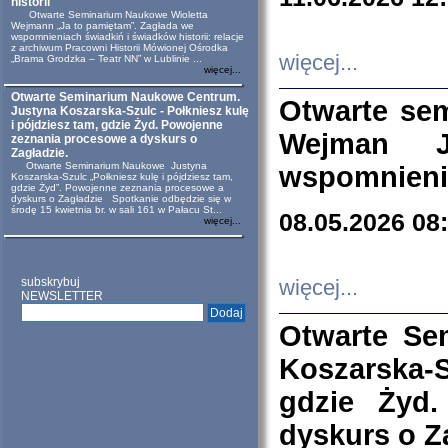
historii
Otwarte Seminarium Naukowe Wioletta
Wejmann „Ja to pamiętam”. Zagłada we
wspomnieniach świadkiń i świadków historii: relacje
z archiwum Pracowni Historii Mówionej Ośrodka
więcej...
„Brama Grodzka – Teatr NN” w Lublinie ...
więcej...
Otwarte Seminarium Naukowe Centrum.
Otwarte se
Justyna Koszarska-Szulc - Połkniesz kulę
i pójdziesz tam, gdzie Żyd. Powojenne
Wejman 
zeznania procesowe a dyskurs o
Zagładzie.
Otwarte Seminarium Naukowe Justyna
wspomnienia
Koszarska-Szulc „Połkniesz kulę i pójdziesz tam,
gdzie Żyd”. Powojenne zeznania procesowe a
dyskurs o Zagładzie Spotkanie odbędzie się w
środę 15 kwietnia br. w sali 161 w Pałacu St...
08.05.2026 08
więcej...
subskrybuj
więcej...
NEWSLETTER
Otwarte Se
Koszarska-S
gdzie Żyd
dyskurs o Z