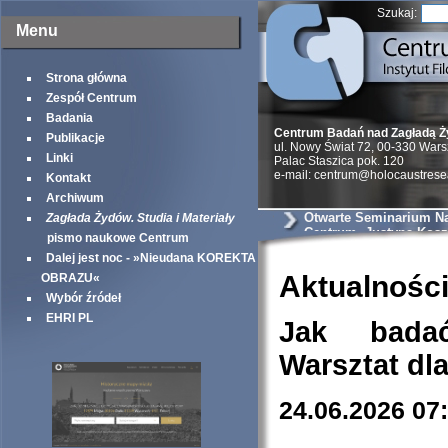
Szukaj:
Menu
Strona główna
Zespół Centrum
Badania
Centrum Badań nad Zagładą 
Publikacje
ul. Nowy Świat 72, 00-330 War
Linki
Palac Staszica pok. 120
e-mail: centrum@holocaustrese
Kontakt
Archiwum
Otwarte Seminarium N
Zagłada Żydów. Studia i Materiały
Centrum. Justyna Kosz
pismo naukowe Centrum
Połkniesz kulę i pójdz
Dalej jest noc - »Nieudana KOREKTA
Żyd. Powojenne zezna
dyskurs o Zagładzie.
Aktualnośc
OBRAZU«
Wybór źródeł
EHRI PL
Jak bada
Warsztat dl
24.06.2026 07