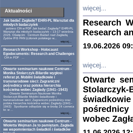
więcej...
Aktualności
Research W
Jak badać Zagładę? EHRI-PL Warsztat dla
młodych badaczy/ek
pobierz CfA w PDF Jak badać Zagładę? EHRI-PL
Research an
Warsztat dla młodych badaczy/ek – 13-17 września
2026, Oświęcim Centrum Badań nad Zagładą
Żydów IFiS PAN (członek polskiego w...
więcej...
19.06.2026 09
Research Workshop - Holocaust
Egodocuments: Research and Challenges
CfA in PDF ...
więcej...
więcej...
Otwarte seminarium naukowe Centrum -
Monika Stolarczyk-Bilardie wygłosi
Otwarte se
referat pt. Mobilni świadkowie i
transnarodowe sieci: Zagraniczni
pośrednicy oraz polska hierarchia
Stolarczyk-
kościelna wobec Zagłady (1941–1943)
Otwarte Seminarium Naukowe Monika
świadkowie
Stolarczyk-Bilardie Mobilni świadkowie i
transnarodowe sieci: Zagraniczni pośrednicy oraz
polska hierarchia kościelna wobec Zagłady (1941–
pośrednicy
1943) Spotkanie odbędzie się w środę 24 czerwca
br. w ...
więcej...
wobec Zagła
Otwarte seminarium naukowe Centrum -
Wioletta Wejman Ja to pamiętam. Zagłada
we wspomnieniach świadkiń i świadków
11.06.2026 12