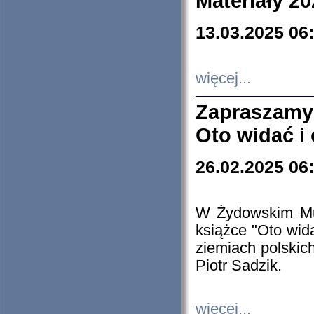
Materiały 20
13.03.2025 06
więcej...
Zapraszamy
Oto widać i
26.02.2025 06
W Żydowskim Muz
książce "Oto wid
ziemiach polski
Piotr Sadzik.
więcej...