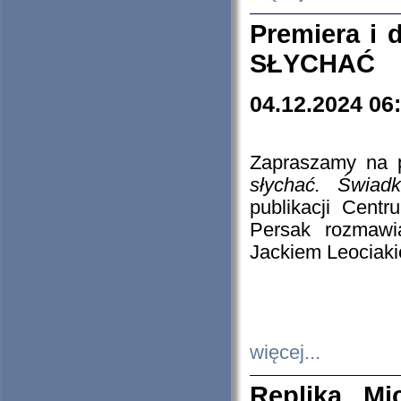
Premiera i
SŁYCHAĆ
04.12.2024 06
Zapraszamy na p
słychać. Świad
publikacji Cen
Persak rozmawi
Jackiem Leociaki
więcej...
Replika Mi