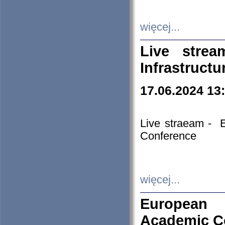
więcej...
Live stre
Infrastruct
17.06.2024 13
Live straeam - 
Conference
więcej...
European H
Academic C