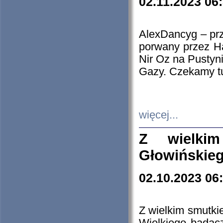
02.11.2023 06
AlexDancyg – przy
porwany przez H
Nir Oz na Pustyn
Gazy. Czekamy tu
więcej...
Z wielki
Głowińskie
02.10.2023 06
Z wielkim smutki