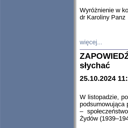
Wyróżnienie w k
dr Karoliny Panz
więcej...
ZAPOWIEDŹ
słychać
25.10.2024 11
W listopadzie, p
podsumowująca p
– społeczeństw
Żydów (1939–194