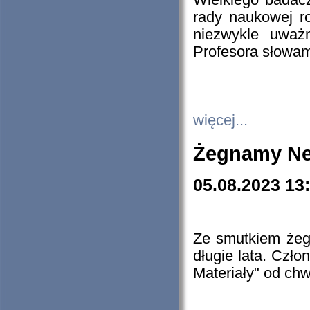
Wielkiego badacz
rady naukowej ro
niezwykle uważn
Profesora słowam
więcej...
Żegnamy Ne
05.08.2023 13
Ze smutkiem żeg
długie lata. Czł
Materiały" od chw