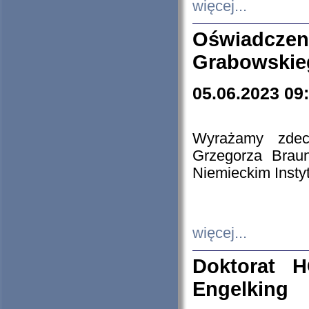
więcej...
Oświadczen
Grabowskie
05.06.2023 09
Wyrażamy zdecy
Grzegorza Brau
Niemieckim Insty
więcej...
Doktorat H
Engelking