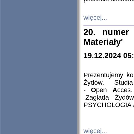
więcej...
20. numer 
Materiały'
19.12.2024 05
Prezentujemy kol
Żydów. Stud
-
O
pen
A
cces
„Zagłada Żydów
PSYCHOLOGIA 
więcej...