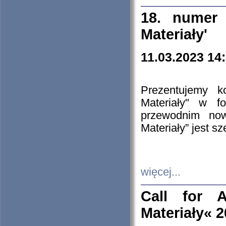
18. numer 
Materiały'
11.03.2023 14
Prezentujemy k
Materiały" w 
przewodnim now
Materiały” jest s
więcej...
Call for A
Materiały« 