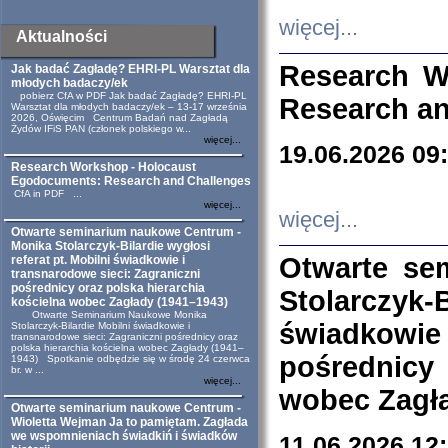
więcej...
Aktualności
Research W
Jak badać Zagładę? EHRI-PL Warsztat dla
młodych badaczy/ek
pobierz CfA w PDF Jak badać Zagładę? EHRI-PL
Research an
Warsztat dla młodych badaczy/ek – 13-17 września
2026, Oświęcim Centrum Badań nad Zagładą
Żydów IFiS PAN (członek polskiego w...
więcej...
19.06.2026 09
Research Workshop - Holocaust
Egodocuments: Research and Challenges
CfA in PDF ...
więcej...
więcej...
Otwarte seminarium naukowe Centrum -
Monika Stolarczyk-Bilardie wygłosi
Otwarte se
referat pt. Mobilni świadkowie i
transnarodowe sieci: Zagraniczni
pośrednicy oraz polska hierarchia
Stolarczyk-
kościelna wobec Zagłady (1941–1943)
Otwarte Seminarium Naukowe Monika
świadkowie
Stolarczyk-Bilardie Mobilni świadkowie i
transnarodowe sieci: Zagraniczni pośrednicy oraz
polska hierarchia kościelna wobec Zagłady (1941–
pośrednicy
1943) Spotkanie odbędzie się w środę 24 czerwca
br. w ...
więcej...
wobec Zagła
Otwarte seminarium naukowe Centrum -
Wioletta Wejman Ja to pamiętam. Zagłada
we wspomnieniach świadkiń i świadków
11.06.2026 12