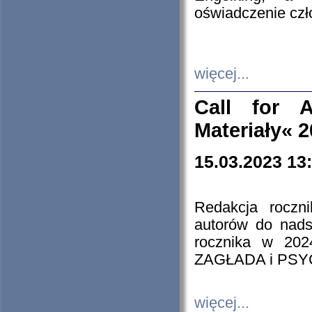
oświadczenie cz
więcej...
Call for A
Materiały« 
15.03.2023 13
Redakcja roczn
autorów do nads
rocznika w 202
ZAGŁADA i PS
więcej...