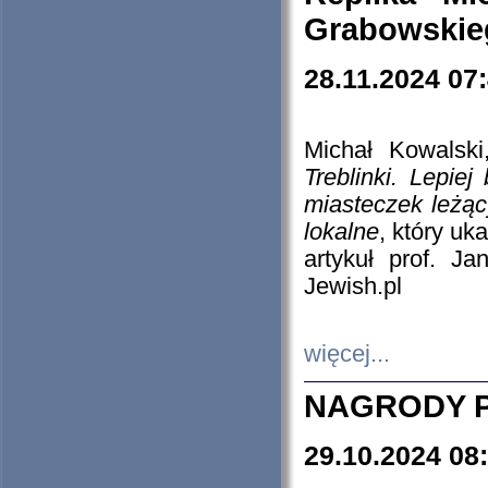
Grabowskieg
28.11.2024 07
Michał Kowalski
Treblinki. Lepie
miasteczek leżąc
lokalne
, który uk
artykuł prof. J
Jewish.pl
więcej...
NAGRODY P
29.10.2024 08