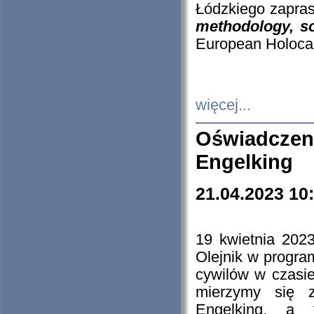
Łódzkiego zapras
methodology, so
European Holocau
więcej...
Oświadczen
Engelking
21.04.2023 10
19 kwietnia 2023
Olejnik w progra
cywilów w czasie
mierzymy się z
Engelking, a 