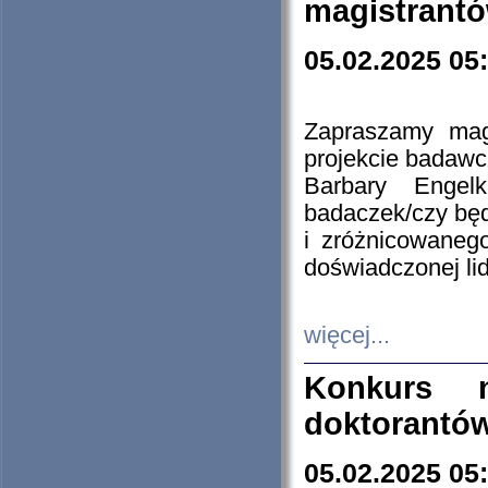
magistrantó
05.02.2025 05
Zapraszamy mag
projekcie badaw
Barbary Engel
badaczek/czy będ
i zróżnicowaneg
doświadczonej lid
więcej...
Konkurs n
doktorantó
05.02.2025 05