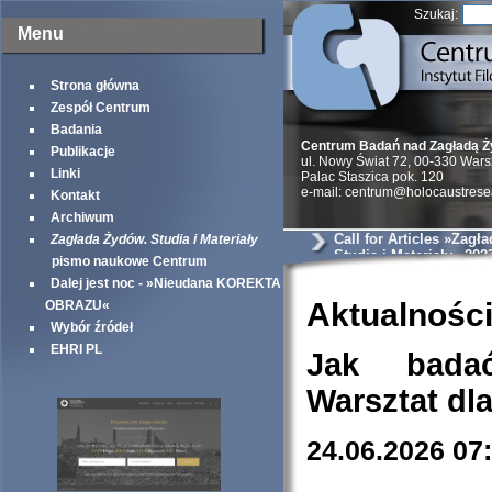
Szukaj:
Menu
Strona główna
Zespół Centrum
Badania
Centrum Badań nad Zagładą 
Publikacje
ul. Nowy Świat 72, 00-330 War
Linki
Palac Staszica pok. 120
e-mail: centrum@holocaustrese
Kontakt
Archiwum
Call for Articles »Zagł
Zagłada Żydów. Studia i Materiały
Studia i Materiały« 202
pismo naukowe Centrum
Dalej jest noc - »Nieudana KOREKTA
Aktualnośc
OBRAZU«
Wybór źródeł
EHRI PL
Jak bada
Warsztat dl
24.06.2026 07