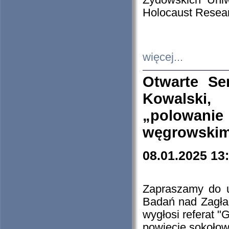
Żydowskich Uniw
Holocaust Resear
więcej...
Otwarte Se
Kowalski, 
„polowanie
węgrowskim.
08.01.2025 13
Zapraszamy do 
Badań nad Zagła
wygłosi referat "
powiecie sokołow