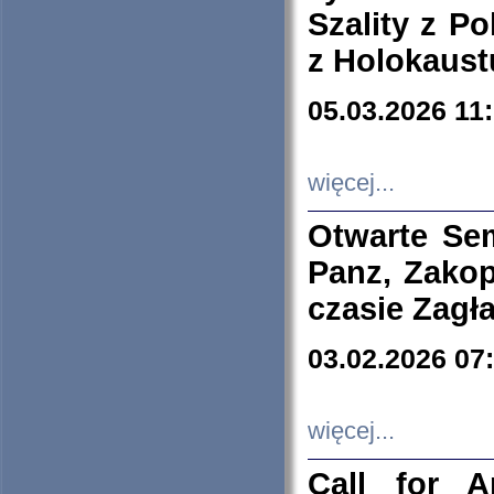
Szality z Po
z Holokaust
05.03.2026 11
więcej...
Otwarte Se
Panz, Zakop
czasie Zagł
03.02.2026 07
więcej...
Call for A