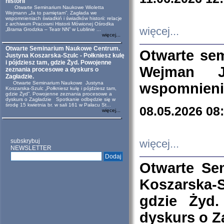
historii
Otwarte Seminarium Naukowe Wioletta
Wejmann „Ja to pamiętam”. Zagłada we
wspomnieniach świadkiń i świadków historii: relacje
z archiwum Pracowni Historii Mówionej Ośrodka
więcej...
„Brama Grodzka – Teatr NN” w Lublinie ...
więcej...
Otwarte Seminarium Naukowe Centrum.
Otwarte se
Justyna Koszarska-Szulc - Połkniesz kulę
i pójdziesz tam, gdzie Żyd. Powojenne
Wejman 
zeznania procesowe a dyskurs o
Zagładzie.
Otwarte Seminarium Naukowe Justyna
wspomnienia
Koszarska-Szulc „Połkniesz kulę i pójdziesz tam,
gdzie Żyd”. Powojenne zeznania procesowe a
dyskurs o Zagładzie Spotkanie odbędzie się w
środę 15 kwietnia br. w sali 161 w Pałacu St...
08.05.2026 08
więcej...
subskrybuj
więcej...
NEWSLETTER
Otwarte Se
Koszarska-S
gdzie Żyd
dyskurs o Z