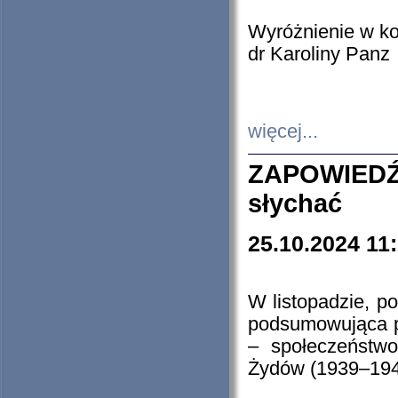
Wyróżnienie w k
dr Karoliny Panz
więcej...
ZAPOWIEDŹ
słychać
25.10.2024 11
W listopadzie, p
podsumowująca p
– społeczeństw
Żydów (1939–194