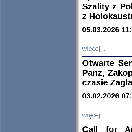
Szality z Po
z Holokaust
05.03.2026 11
więcej...
Otwarte Se
Panz, Zakop
czasie Zagł
03.02.2026 07
więcej...
Call for A