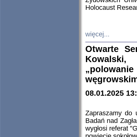
Żydowskich Uniw
Holocaust Resear
więcej...
Otwarte Se
Kowalski, 
„polowanie
węgrowskim.
08.01.2025 13
Zapraszamy do 
Badań nad Zagła
wygłosi referat "
powiecie sokołow