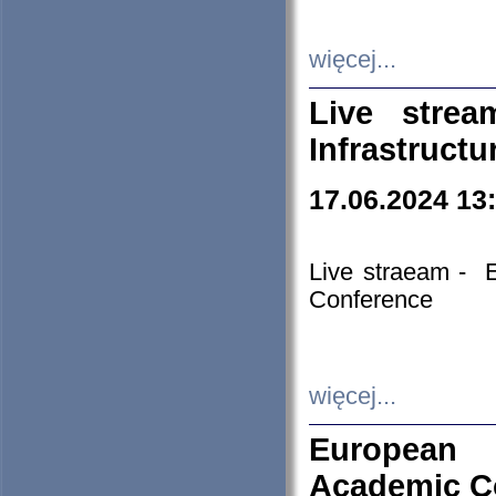
więcej...
Live stre
Infrastruct
17.06.2024 13
Live straeam - 
Conference
więcej...
European H
Academic C