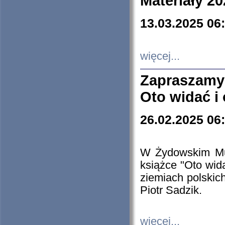
Materiały 20
13.03.2025 06
więcej...
Zapraszamy
Oto widać i
26.02.2025 06
W Żydowskim Muz
książce "Oto wid
ziemiach polski
Piotr Sadzik.
więcej...