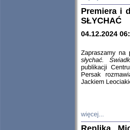
Premiera i
SŁYCHAĆ
04.12.2024 06
Zapraszamy na p
słychać. Świad
publikacji Cen
Persak rozmawi
Jackiem Leociaki
więcej...
Replika Mi