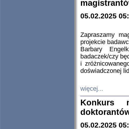
magistrantó
05.02.2025 05
Zapraszamy mag
projekcie badaw
Barbary Engel
badaczek/czy będ
i zróżnicowaneg
doświadczonej lid
więcej...
Konkurs n
doktorantó
05.02.2025 05