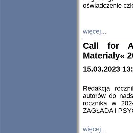
oświadczenie cz
więcej...
Call for A
Materiały« 
15.03.2023 13
Redakcja roczn
autorów do nads
rocznika w 202
ZAGŁADA i PS
więcej...