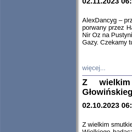
02.11.2023 06
AlexDancyg – przy
porwany przez H
Nir Oz na Pustyn
Gazy. Czekamy tu
więcej...
Z wielki
Głowińskie
02.10.2023 06
Z wielkim smutki