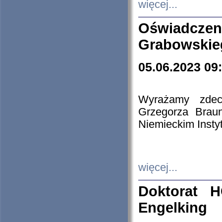
więcej...
Oświadczen
Grabowskie
05.06.2023 09
Wyrażamy zdecy
Grzegorza Brau
Niemieckim Insty
więcej...
Doktorat H
Engelking