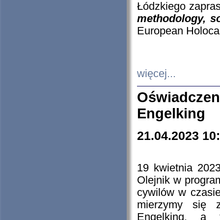
Łódzkiego zapras
methodology, so
European Holocau
więcej...
Oświadczen
Engelking
21.04.2023 10
19 kwietnia 2023
Olejnik w progra
cywilów w czasie
mierzymy się z
Engelking, a 