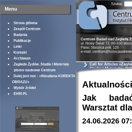
Szukaj:
Menu
Strona główna
Zespół Centrum
Badania
Centrum Badań nad Zagładą 
Publikacje
ul. Nowy Świat 72, 00-330 War
Linki
Palac Staszica pok. 120
e-mail: centrum@holocaustrese
Kontakt
Archiwum
Call for Articles »Zagł
Zagłada Żydów. Studia i Materiały
Studia i Materiały« 202
pismo naukowe Centrum
Dalej jest noc - »Nieudana KOREKTA
Aktualnośc
OBRAZU«
Wybór źródeł
EHRI PL
Jak bada
Warsztat dl
24.06.2026 07