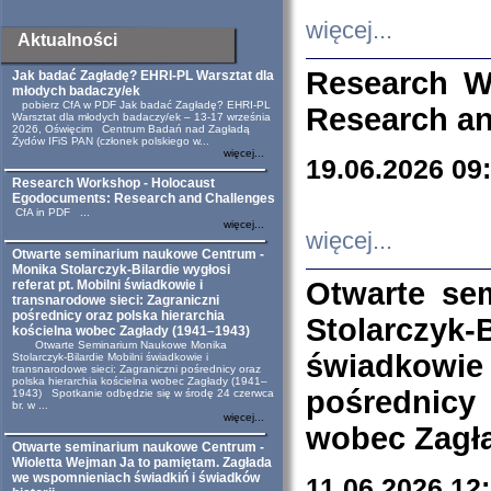
więcej...
Aktualności
Research W
Jak badać Zagładę? EHRI-PL Warsztat dla
młodych badaczy/ek
pobierz CfA w PDF Jak badać Zagładę? EHRI-PL
Research an
Warsztat dla młodych badaczy/ek – 13-17 września
2026, Oświęcim Centrum Badań nad Zagładą
Żydów IFiS PAN (członek polskiego w...
więcej...
19.06.2026 09
Research Workshop - Holocaust
Egodocuments: Research and Challenges
CfA in PDF ...
więcej...
więcej...
Otwarte seminarium naukowe Centrum -
Monika Stolarczyk-Bilardie wygłosi
Otwarte se
referat pt. Mobilni świadkowie i
transnarodowe sieci: Zagraniczni
pośrednicy oraz polska hierarchia
Stolarczyk-
kościelna wobec Zagłady (1941–1943)
Otwarte Seminarium Naukowe Monika
świadkowie
Stolarczyk-Bilardie Mobilni świadkowie i
transnarodowe sieci: Zagraniczni pośrednicy oraz
polska hierarchia kościelna wobec Zagłady (1941–
pośrednicy
1943) Spotkanie odbędzie się w środę 24 czerwca
br. w ...
więcej...
wobec Zagła
Otwarte seminarium naukowe Centrum -
Wioletta Wejman Ja to pamiętam. Zagłada
we wspomnieniach świadkiń i świadków
11.06.2026 12