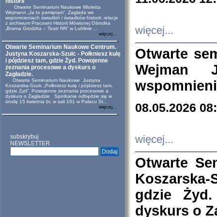
historii
Otwarte Seminarium Naukowe Wioletta
Wejmann „Ja to pamiętam”. Zagłada we
wspomnieniach świadkiń i świadków historii: relacje
z archiwum Pracowni Historii Mówionej Ośrodka
więcej...
„Brama Grodzka – Teatr NN” w Lublinie ...
więcej...
Otwarte Seminarium Naukowe Centrum.
Otwarte se
Justyna Koszarska-Szulc - Połkniesz kulę
i pójdziesz tam, gdzie Żyd. Powojenne
Wejman 
zeznania procesowe a dyskurs o
Zagładzie.
Otwarte Seminarium Naukowe Justyna
wspomnienia
Koszarska-Szulc „Połkniesz kulę i pójdziesz tam,
gdzie Żyd”. Powojenne zeznania procesowe a
dyskurs o Zagładzie Spotkanie odbędzie się w
środę 15 kwietnia br. w sali 161 w Pałacu St...
08.05.2026 08
więcej...
subskrybuj
więcej...
NEWSLETTER
Otwarte Se
Koszarska-S
gdzie Żyd
dyskurs o Z