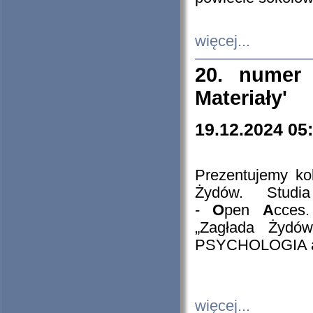
więcej...
20. numer 
Materiały'
19.12.2024 05
Prezentujemy kol
Żydów. Stud
-
O
pen
A
cces
„Zagłada Żydów
PSYCHOLOGIA 
więcej...