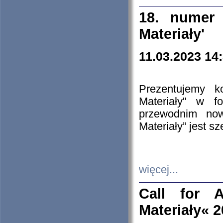
18. numer 
Materiały'
11.03.2023 14
Prezentujemy k
Materiały" w 
przewodnim now
Materiały” jest s
więcej...
Call for A
Materiały« 