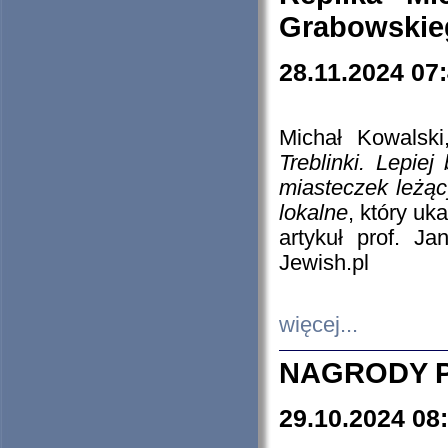
Grabowskieg
28.11.2024 07
Michał Kowalski
Treblinki. Lepie
miasteczek leżąc
lokalne
, który uk
artykuł prof. J
Jewish.pl
więcej...
NAGRODY P
29.10.2024 08