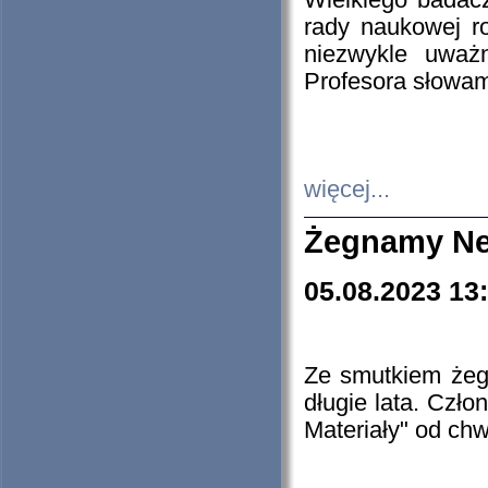
Wielkiego badacz
rady naukowej ro
niezwykle uważn
Profesora słowam
więcej...
Żegnamy Ne
05.08.2023 13
Ze smutkiem żeg
długie lata. Czł
Materiały" od chw