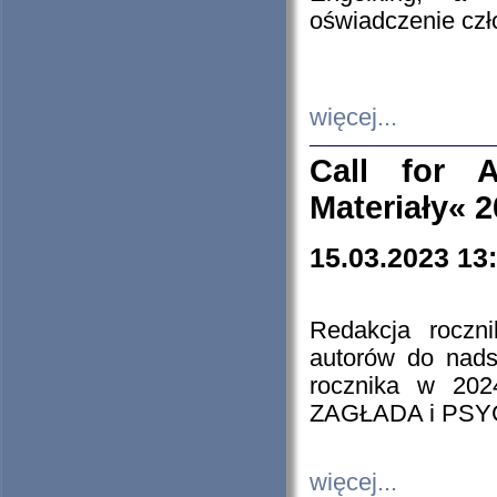
oświadczenie cz
więcej...
Call for A
Materiały« 
15.03.2023 13
Redakcja roczn
autorów do nads
rocznika w 202
ZAGŁADA i PS
więcej...