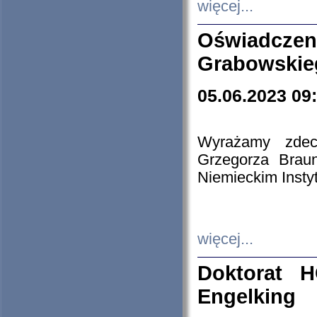
więcej...
Oświadczen
Grabowskie
05.06.2023 09
Wyrażamy zdecy
Grzegorza Brau
Niemieckim Insty
więcej...
Doktorat H
Engelking