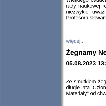
Wielkiego badacz
rady naukowej ro
niezwykle uważn
Profesora słowam
więcej...
Żegnamy Ne
05.08.2023 13
Ze smutkiem żeg
długie lata. Czł
Materiały" od chw