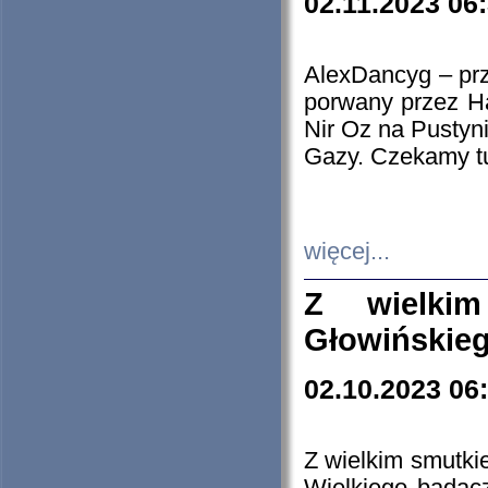
02.11.2023 06
AlexDancyg – przy
porwany przez H
Nir Oz na Pustyn
Gazy. Czekamy tu
więcej...
Z wielki
Głowińskie
02.10.2023 06
Z wielkim smutki