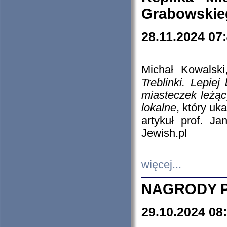
Grabowskieg
28.11.2024 07
Michał Kowalski
Treblinki. Lepie
miasteczek leżąc
lokalne
, który uk
artykuł prof. J
Jewish.pl
więcej...
NAGRODY P
29.10.2024 08