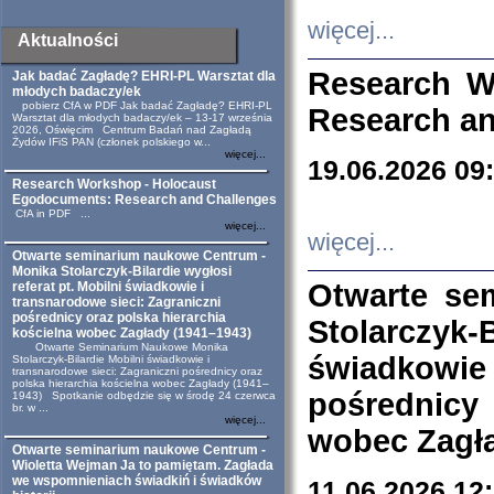
więcej...
Aktualności
Research W
Jak badać Zagładę? EHRI-PL Warsztat dla
młodych badaczy/ek
pobierz CfA w PDF Jak badać Zagładę? EHRI-PL
Research an
Warsztat dla młodych badaczy/ek – 13-17 września
2026, Oświęcim Centrum Badań nad Zagładą
Żydów IFiS PAN (członek polskiego w...
więcej...
19.06.2026 09
Research Workshop - Holocaust
Egodocuments: Research and Challenges
CfA in PDF ...
więcej...
więcej...
Otwarte seminarium naukowe Centrum -
Monika Stolarczyk-Bilardie wygłosi
Otwarte se
referat pt. Mobilni świadkowie i
transnarodowe sieci: Zagraniczni
pośrednicy oraz polska hierarchia
Stolarczyk-
kościelna wobec Zagłady (1941–1943)
Otwarte Seminarium Naukowe Monika
świadkowie
Stolarczyk-Bilardie Mobilni świadkowie i
transnarodowe sieci: Zagraniczni pośrednicy oraz
polska hierarchia kościelna wobec Zagłady (1941–
pośrednicy
1943) Spotkanie odbędzie się w środę 24 czerwca
br. w ...
więcej...
wobec Zagła
Otwarte seminarium naukowe Centrum -
Wioletta Wejman Ja to pamiętam. Zagłada
we wspomnieniach świadkiń i świadków
11.06.2026 12