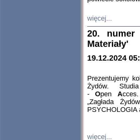
więcej...
20. numer 
Materiały'
19.12.2024 05
Prezentujemy kol
Żydów. Stud
-
O
pen
A
cces
„Zagłada Żydów
PSYCHOLOGIA 
więcej...