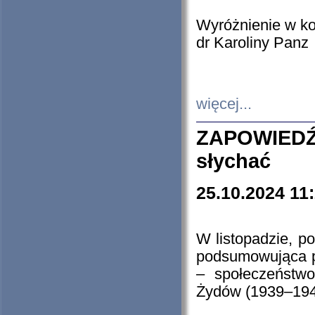
Wyróżnienie w k
dr Karoliny Panz
więcej...
ZAPOWIEDŹ
słychać
25.10.2024 11
W listopadzie, p
podsumowująca p
– społeczeństw
Żydów (1939–194