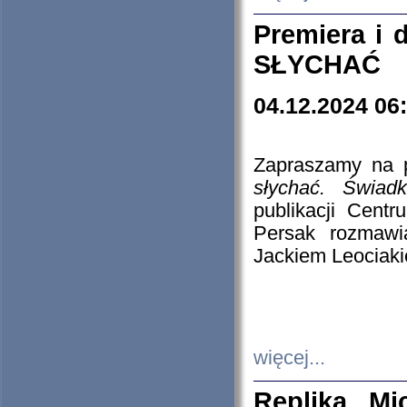
Premiera i
SŁYCHAĆ
04.12.2024 06
Zapraszamy na p
słychać. Świad
publikacji Cen
Persak rozmawi
Jackiem Leociaki
więcej...
Replika Mi