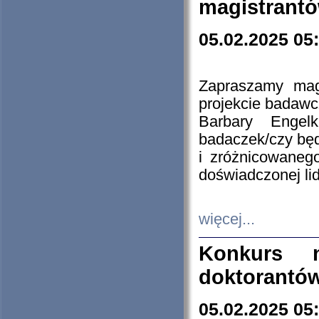
magistrantó
05.02.2025 05
Zapraszamy mag
projekcie badaw
Barbary Engel
badaczek/czy będ
i zróżnicowaneg
doświadczonej lid
więcej...
Konkurs n
doktorantó
05.02.2025 05