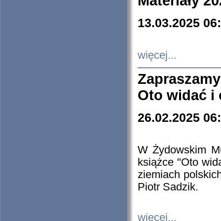
Materiały 20
13.03.2025 06
więcej...
Zapraszamy
Oto widać i
26.02.2025 06
W Żydowskim Muz
książce "Oto wid
ziemiach polski
Piotr Sadzik.
więcej...