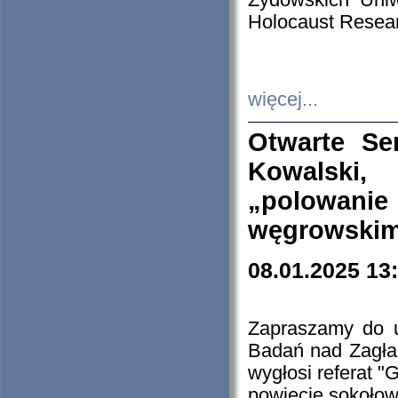
Żydowskich Uniw
Holocaust Resear
więcej...
Otwarte Se
Kowalski, 
„polowanie
węgrowskim.
08.01.2025 13
Zapraszamy do 
Badań nad Zagła
wygłosi referat "
powiecie sokołow