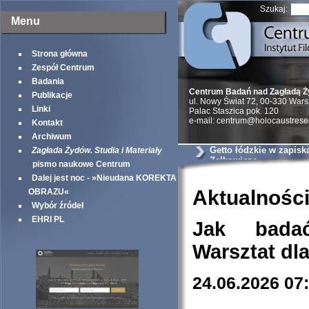
Szukaj:
Menu
Strona główna
Zespół Centrum
Badania
Centrum Badań nad Zagładą 
Publikacje
ul. Nowy Świat 72, 00-330 War
Linki
Palac Staszica pok. 120
e-mail: centrum@holocaustrese
Kontakt
Archiwum
Getto łódzkie w zapisk
Zagłada Żydów. Studia i Materiały
Zelkowicza
pismo naukowe Centrum
Dalej jest noc - »Nieudana KOREKTA
Aktualnośc
OBRAZU«
Wybór źródeł
EHRI PL
Jak bada
Warsztat dl
24.06.2026 07