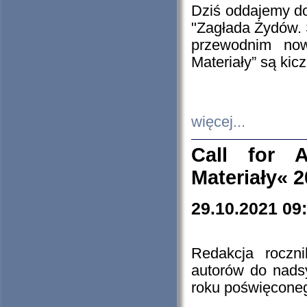
Dziś oddajemy 
"Zagłada Żydów. 
przewodnim now
Materiały” są kic
więcej...
Call for A
Materiały« 
29.10.2021 09
Redakcja roczn
autorów do nads
roku poświęcone