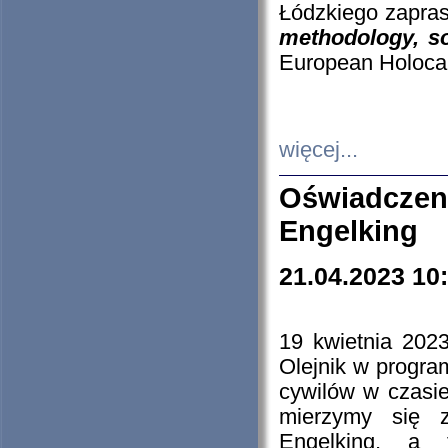
Łódzkiego zapras
methodology, so
European Holocau
więcej...
Oświadczen
Engelking
21.04.2023 10
19 kwietnia 2023
Olejnik w progra
cywilów w czasie
mierzymy się z
Engelking, a 