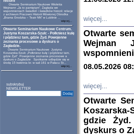
historii
Otwarte Seminarium Naukowe Wioletta
Wejmann „Ja to pamiętam”. Zagłada we
wspomnieniach świadkiń i świadków historii: relacje
z archiwum Pracowni Historii Mówionej Ośrodka
więcej...
„Brama Grodzka – Teatr NN” w Lublinie ...
więcej...
Otwarte Seminarium Naukowe Centrum.
Otwarte se
Justyna Koszarska-Szulc - Połkniesz kulę
i pójdziesz tam, gdzie Żyd. Powojenne
Wejman 
zeznania procesowe a dyskurs o
Zagładzie.
Otwarte Seminarium Naukowe Justyna
wspomnienia
Koszarska-Szulc „Połkniesz kulę i pójdziesz tam,
gdzie Żyd”. Powojenne zeznania procesowe a
dyskurs o Zagładzie Spotkanie odbędzie się w
środę 15 kwietnia br. w sali 161 w Pałacu St...
08.05.2026 08
więcej...
subskrybuj
więcej...
NEWSLETTER
Otwarte Se
Koszarska-S
gdzie Żyd
dyskurs o Z