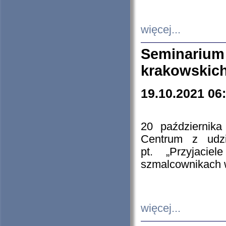
więcej...
Seminarium
krakowskich
19.10.2021 06
20 październik
Centrum z udzia
pt. „Przyjacie
szmalcownikach
więcej...