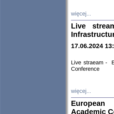
więcej...
Live stre
Infrastruct
17.06.2024 13
Live straeam - 
Conference
więcej...
European H
Academic C