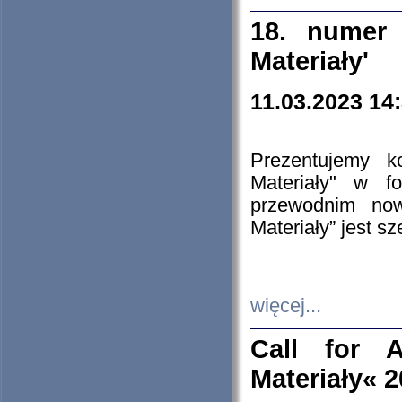
18. numer 
Materiały'
11.03.2023 14
Prezentujemy k
Materiały" w 
przewodnim now
Materiały” jest s
więcej...
Call for A
Materiały« 