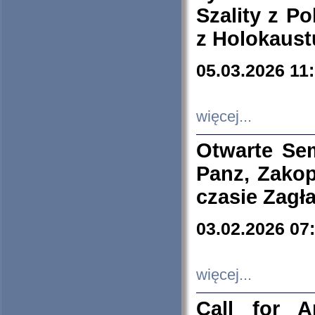
Szality z Po
z Holokaust
05.03.2026 11
więcej...
Otwarte Se
Panz, Zakop
czasie Zagł
03.02.2026 07
więcej...
Call for A