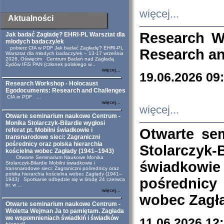
więcej...
Aktualności
Research W
Jak badać Zagładę? EHRI-PL Warsztat dla
młodych badaczy/ek
pobierz CfA w PDF Jak badać Zagładę? EHRI-PL
Research an
Warsztat dla młodych badaczy/ek – 13-17 września
2026, Oświęcim Centrum Badań nad Zagładą
Żydów IFiS PAN (członek polskiego w...
więcej...
19.06.2026 09
Research Workshop - Holocaust
Egodocuments: Research and Challenges
CfA in PDF ...
więcej...
więcej...
Otwarte seminarium naukowe Centrum -
Monika Stolarczyk-Bilardie wygłosi
Otwarte se
referat pt. Mobilni świadkowie i
transnarodowe sieci: Zagraniczni
pośrednicy oraz polska hierarchia
Stolarczyk-
kościelna wobec Zagłady (1941–1943)
Otwarte Seminarium Naukowe Monika
świadkowie
Stolarczyk-Bilardie Mobilni świadkowie i
transnarodowe sieci: Zagraniczni pośrednicy oraz
polska hierarchia kościelna wobec Zagłady (1941–
pośrednicy
1943) Spotkanie odbędzie się w środę 24 czerwca
br. w ...
więcej...
wobec Zagła
Otwarte seminarium naukowe Centrum -
Wioletta Wejman Ja to pamiętam. Zagłada
we wspomnieniach świadkiń i świadków
11.06.2026 12