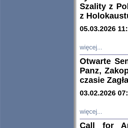
Szality z Po
z Holokaust
05.03.2026 11
więcej...
Otwarte Se
Panz, Zakop
czasie Zagł
03.02.2026 07
więcej...
Call for A