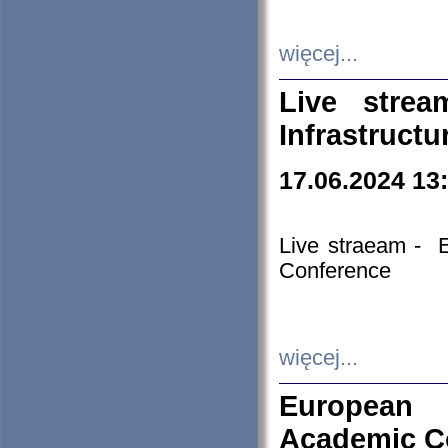
więcej...
Live stre
Infrastruct
17.06.2024 13
Live straeam - 
Conference
więcej...
European H
Academic C