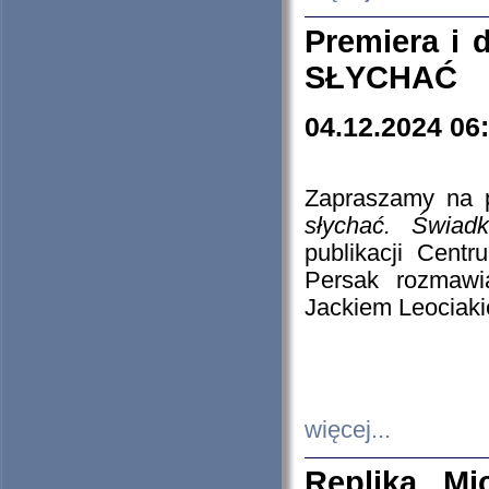
Premiera i
SŁYCHAĆ
04.12.2024 06
Zapraszamy na p
słychać. Świad
publikacji Cen
Persak rozmawi
Jackiem Leociaki
więcej...
Replika Mi