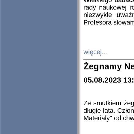
Wielkiego badacz
rady naukowej ro
niezwykle uważn
Profesora słowam
więcej...
Żegnamy Ne
05.08.2023 13
Ze smutkiem żeg
długie lata. Czł
Materiały" od chw