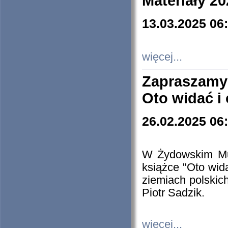
Materiały 20
13.03.2025 06
więcej...
Zapraszamy
Oto widać i
26.02.2025 06
W Żydowskim Muz
książce "Oto wid
ziemiach polski
Piotr Sadzik.
więcej...