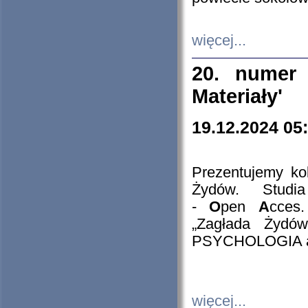
więcej...
20. numer 
Materiały'
19.12.2024 05
Prezentujemy kol
Żydów. Stud
-
O
pen
A
cces
„Zagłada Żydów
PSYCHOLOGIA 
więcej...