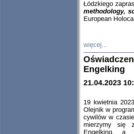
Łódzkiego zapras
methodology, so
European Holocau
więcej...
Oświadczen
Engelking
21.04.2023 10
19 kwietnia 2023
Olejnik w progra
cywilów w czasie
mierzymy się z
Engelking, a 