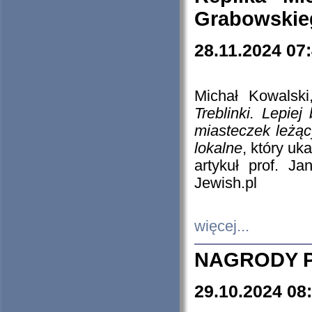
Grabowskieg
28.11.2024 07
Michał Kowalski
Treblinki. Lepie
miasteczek leżąc
lokalne
, który uk
artykuł prof. J
Jewish.pl
więcej...
NAGRODY P
29.10.2024 08