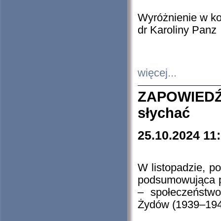
Wyróżnienie w k
dr Karoliny Panz
więcej...
ZAPOWIEDŹ
słychać
25.10.2024 11
W listopadzie, p
podsumowująca p
– społeczeństw
Żydów (1939–194