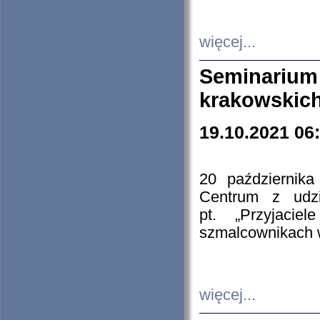
więcej...
Seminarium
krakowskich
19.10.2021 06
20 październik
Centrum z udzia
pt. „Przyjacie
szmalcownikach
więcej...