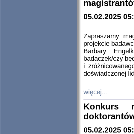
magistrantó
05.02.2025 05
Zapraszamy mag
projekcie badaw
Barbary Engel
badaczek/czy będ
i zróżnicowaneg
doświadczonej lid
więcej...
Konkurs n
doktorantó
05.02.2025 05