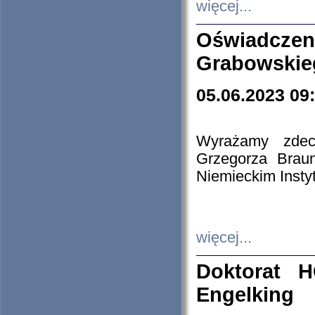
więcej...
Oświadczen
Grabowskie
05.06.2023 09
Wyrażamy zdecy
Grzegorza Brau
Niemieckim Insty
więcej...
Doktorat H
Engelking