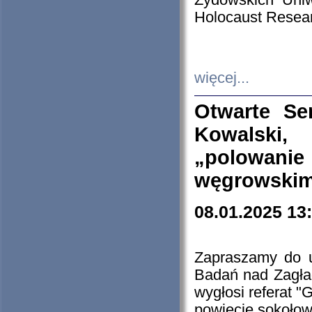
Żydowskich Uniw
Holocaust Resear
więcej...
Otwarte Se
Kowalski, 
„polowanie
węgrowskim.
08.01.2025 13
Zapraszamy do 
Badań nad Zagła
wygłosi referat "
powiecie sokołow