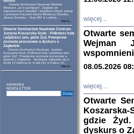
historii
Otwarte Seminarium Naukowe Wioletta
Wejmann „Ja to pamiętam”. Zagłada we
wspomnieniach świadkiń i świadków historii: relacje
z archiwum Pracowni Historii Mówionej Ośrodka
więcej...
„Brama Grodzka – Teatr NN” w Lublinie ...
więcej...
Otwarte Seminarium Naukowe Centrum.
Otwarte se
Justyna Koszarska-Szulc - Połkniesz kulę
i pójdziesz tam, gdzie Żyd. Powojenne
Wejman 
zeznania procesowe a dyskurs o
Zagładzie.
Otwarte Seminarium Naukowe Justyna
wspomnienia
Koszarska-Szulc „Połkniesz kulę i pójdziesz tam,
gdzie Żyd”. Powojenne zeznania procesowe a
dyskurs o Zagładzie Spotkanie odbędzie się w
środę 15 kwietnia br. w sali 161 w Pałacu St...
08.05.2026 08
więcej...
subskrybuj
więcej...
NEWSLETTER
Otwarte Se
Koszarska-S
gdzie Żyd
dyskurs o Z