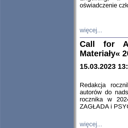
oświadczenie cz
więcej...
Call for A
Materiały« 
15.03.2023 13
Redakcja roczn
autorów do nads
rocznika w 202
ZAGŁADA i PS
więcej...