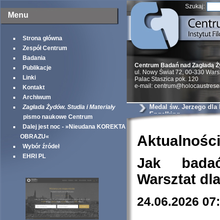
Szukaj:
Menu
Strona główna
Zespół Centrum
Badania
Centrum Badań nad Zagładą 
Publikacje
ul. Nowy Świat 72, 00-330 War
Linki
Palac Staszica pok. 120
e-mail: centrum@holocaustrese
Kontakt
Archiwum
Medal św. Jerzego dla
Zagłada Żydów. Studia i Materiały
Engelking
pismo naukowe Centrum
Dalej jest noc - »Nieudana KOREKTA
Aktualnośc
OBRAZU«
Wybór źródeł
EHRI PL
Jak bada
Warsztat dl
24.06.2026 07