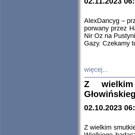
02.11.2023 06
AlexDancyg – przy
porwany przez H
Nir Oz na Pustyn
Gazy. Czekamy tu
więcej...
Z wielki
Głowińskie
02.10.2023 06
Z wielkim smutki