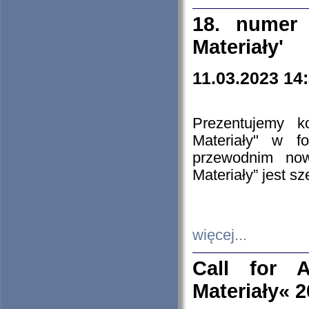
18. numer 
Materiały'
11.03.2023 14
Prezentujemy k
Materiały" w 
przewodnim now
Materiały” jest s
więcej...
Call for A
Materiały« 