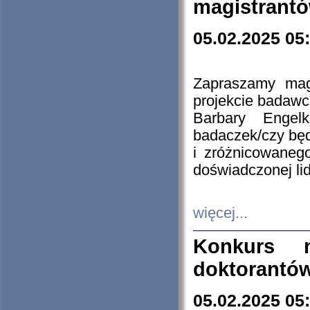
magistrantó
05.02.2025 05
Zapraszamy mag
projekcie badaw
Barbary Engel
badaczek/czy będ
i zróżnicowaneg
doświadczonej lid
więcej...
Konkurs n
doktorantó
05.02.2025 05