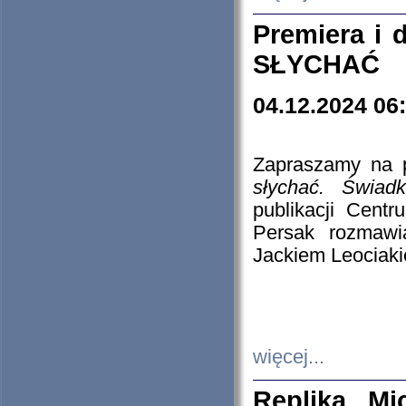
Premiera i
SŁYCHAĆ
04.12.2024 06
Zapraszamy na p
słychać. Świad
publikacji Cen
Persak rozmawi
Jackiem Leociaki
więcej...
Replika Mi