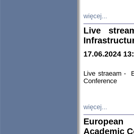
więcej...
Live stre
Infrastruct
17.06.2024 13
Live straeam - 
Conference
więcej...
European H
Academic C