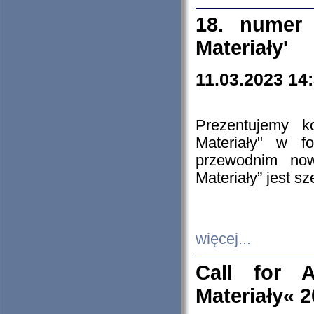
18. numer 
Materiały'
11.03.2023 14
Prezentujemy k
Materiały" w 
przewodnim now
Materiały” jest s
więcej...
Call for A
Materiały« 