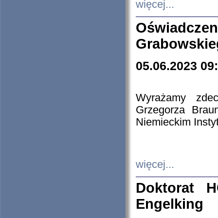
więcej...
Oświadczen
Grabowskie
05.06.2023 09
Wyrażamy zdecy
Grzegorza Brau
Niemieckim Insty
więcej...
Doktorat H
Engelking