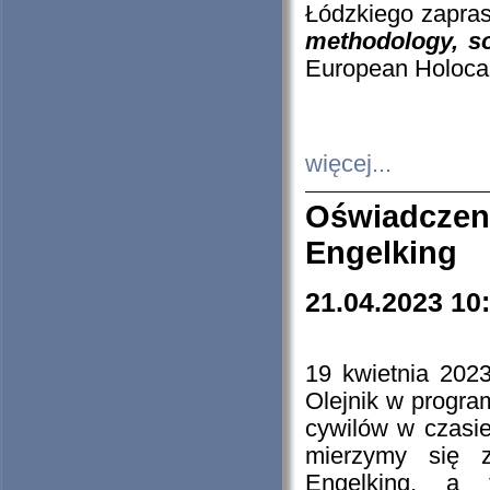
Łódzkiego zapras
methodology, so
European Holocau
więcej...
Oświadczen
Engelking
21.04.2023 10
19 kwietnia 2023
Olejnik w progra
cywilów w czasie
mierzymy się z
Engelking, a 