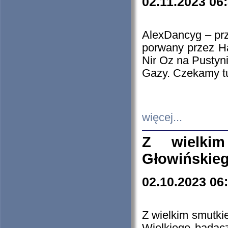
02.11.2023 06
AlexDancyg – przy
porwany przez H
Nir Oz na Pustyn
Gazy. Czekamy tu
więcej...
Z wielki
Głowińskie
02.10.2023 06
Z wielkim smutki