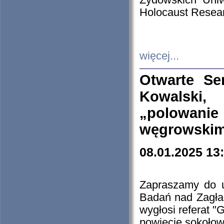
Żydowskich Uniw
Holocaust Resear
więcej...
Otwarte Se
Kowalski, 
„polowanie
węgrowskim.
08.01.2025 13
Zapraszamy do 
Badań nad Zagła
wygłosi referat "
powiecie sokołow