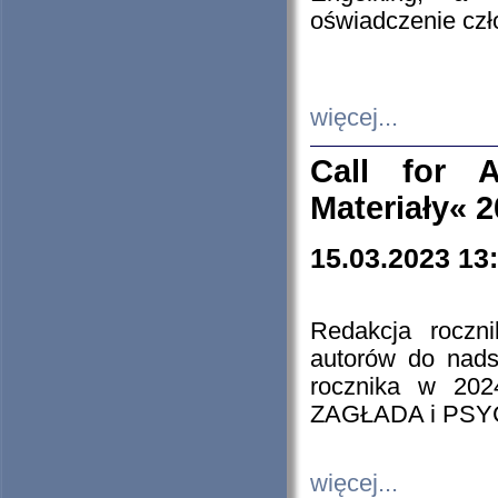
oświadczenie cz
więcej...
Call for A
Materiały« 
15.03.2023 13
Redakcja roczn
autorów do nads
rocznika w 202
ZAGŁADA i PS
więcej...