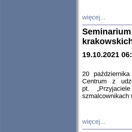
więcej...
Seminarium
krakowskich
19.10.2021 06
20 październik
Centrum z udzia
pt. „Przyjacie
szmalcownikach
więcej...