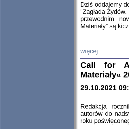
Dziś oddajemy 
"Zagłada Żydów. 
przewodnim now
Materiały” są kic
więcej...
Call for A
Materiały« 
29.10.2021 09
Redakcja roczn
autorów do nads
roku poświęcone