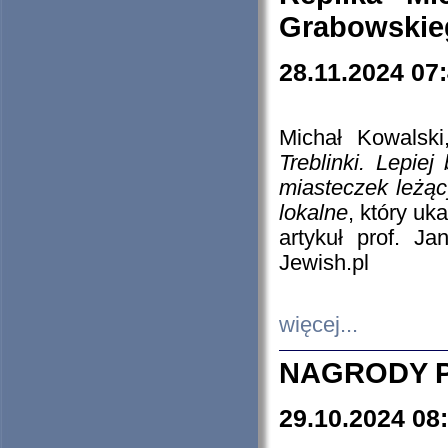
Grabowskieg
28.11.2024 07
Michał Kowalski
Treblinki. Lepie
miasteczek leżąc
lokalne
, który uk
artykuł prof. J
Jewish.pl
więcej...
NAGRODY P
29.10.2024 08