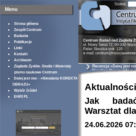
Szukaj:
Menu
Strona główna
Zespół Centrum
Badania
Centrum Badań nad Zagładą 
Publikacje
ul. Nowy Świat 72, 00-330 War
Linki
Palac Staszica pok. 120
e-mail: centrum@holocaustrese
Kontakt
Archiwum
Recenzja »Dalej jest no
Zagłada Żydów. Studia i Materiały
Karoliny Koprowskiej
pismo naukowe Centrum
Dalej jest noc - »Nieudana KOREKTA
Aktualnośc
OBRAZU«
Wybór źródeł
EHRI PL
Jak bada
Warsztat dl
24.06.2026 07