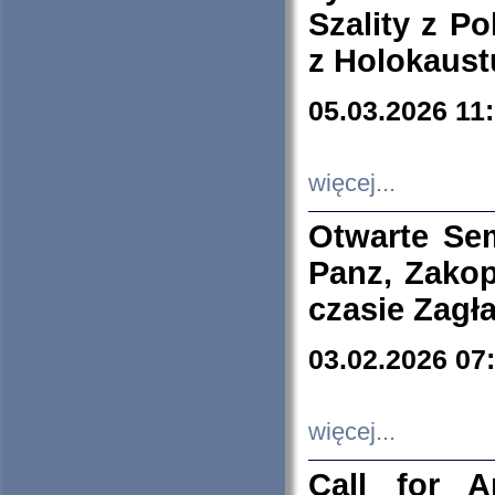
Szality z Po
z Holokaust
05.03.2026 11
więcej...
Otwarte Se
Panz, Zakop
czasie Zagł
03.02.2026 07
więcej...
Call for A