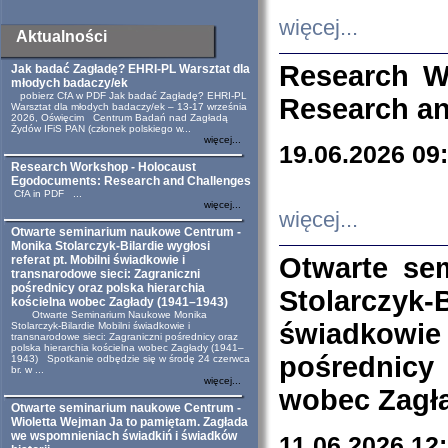
więcej...
Aktualności
Research W
Jak badać Zagładę? EHRI-PL Warsztat dla
młodych badaczy/ek
pobierz CfA w PDF Jak badać Zagładę? EHRI-PL
Research an
Warsztat dla młodych badaczy/ek – 13-17 września
2026, Oświęcim Centrum Badań nad Zagładą
Żydów IFiS PAN (członek polskiego w...
więcej...
19.06.2026 09
Research Workshop - Holocaust
Egodocuments: Research and Challenges
CfA in PDF ...
więcej...
więcej...
Otwarte seminarium naukowe Centrum -
Monika Stolarczyk-Bilardie wygłosi
Otwarte se
referat pt. Mobilni świadkowie i
transnarodowe sieci: Zagraniczni
pośrednicy oraz polska hierarchia
Stolarczyk-
kościelna wobec Zagłady (1941–1943)
Otwarte Seminarium Naukowe Monika
świadkowie
Stolarczyk-Bilardie Mobilni świadkowie i
transnarodowe sieci: Zagraniczni pośrednicy oraz
polska hierarchia kościelna wobec Zagłady (1941–
pośrednicy
1943) Spotkanie odbędzie się w środę 24 czerwca
br. w ...
więcej...
wobec Zagła
Otwarte seminarium naukowe Centrum -
Wioletta Wejman Ja to pamiętam. Zagłada
we wspomnieniach świadkiń i świadków
11.06.2026 12