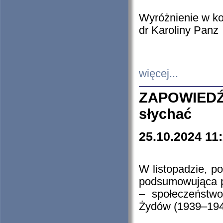
Wyróżnienie w k
dr Karoliny Panz
więcej...
ZAPOWIEDŹ
słychać
25.10.2024 11
W listopadzie, p
podsumowująca p
– społeczeństw
Żydów (1939–194