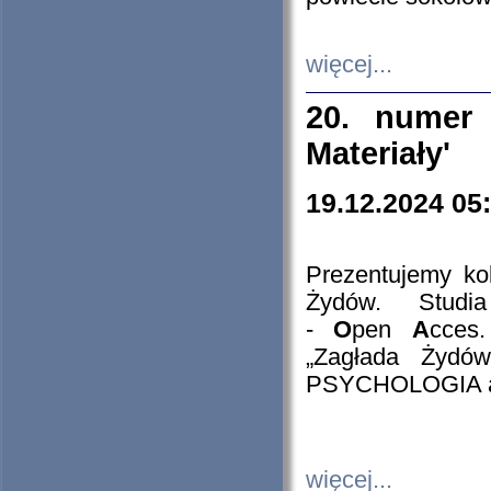
więcej...
20. numer 
Materiały'
19.12.2024 05
Prezentujemy kol
Żydów. Stud
-
O
pen
A
cces
„Zagłada Żydów
PSYCHOLOGIA 
więcej...