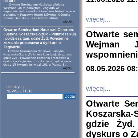
historii
Otwarte Seminarium Naukowe Wioletta
Wejmann „Ja to pamiętam”. Zagłada we
wspomnieniach świadkiń i świadków historii: relacje
z archiwum Pracowni Historii Mówionej Ośrodka
więcej...
„Brama Grodzka – Teatr NN” w Lublinie ...
więcej...
Otwarte Seminarium Naukowe Centrum.
Otwarte se
Justyna Koszarska-Szulc - Połkniesz kulę
i pójdziesz tam, gdzie Żyd. Powojenne
Wejman 
zeznania procesowe a dyskurs o
Zagładzie.
Otwarte Seminarium Naukowe Justyna
wspomnienia
Koszarska-Szulc „Połkniesz kulę i pójdziesz tam,
gdzie Żyd”. Powojenne zeznania procesowe a
dyskurs o Zagładzie Spotkanie odbędzie się w
środę 15 kwietnia br. w sali 161 w Pałacu St...
08.05.2026 08
więcej...
subskrybuj
więcej...
NEWSLETTER
Otwarte Se
Koszarska-S
gdzie Żyd
dyskurs o Z