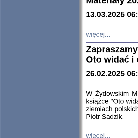
Materiały 20
13.03.2025 06
więcej...
Zapraszamy
Oto widać i
26.02.2025 06
W Żydowskim Muz
książce "Oto wid
ziemiach polski
Piotr Sadzik.
więcej...