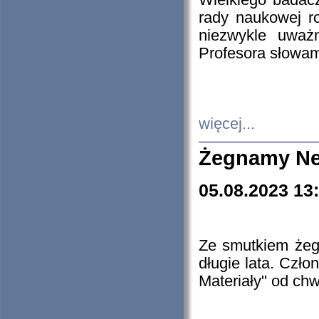
Wielkiego badacz
rady naukowej ro
niezwykle uważn
Profesora słowam
więcej...
Żegnamy Ne
05.08.2023 13
Ze smutkiem żeg
długie lata. Czł
Materiały" od chw