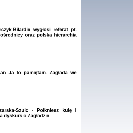
Zagłada Żydów.
Studia i Materiały
nr 18, R. 2022
Warszawa 2022
yk-Bilardie wygłosi referat pt.
pośrednicy oraz polska hierarchia
 iluzję, że żyjemy …
iętniki z Galicji Wschodniej
iszewa), Urman Jerzy Feliks, Strassler Szymon,
ndra Bańkowska
man Ja to pamiętam. Zagłada we
2
PAMIĘTNIK
Kalman Rotgeber
dra Bańkowska, wstęp Jacek Leociak
Warszawa 2021
rska-Szulc - Połkniesz kulę i
a dyskurs o Zagładzie.