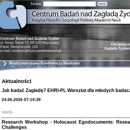
Szukaj:
Centrum Badań nad Zagładą Żydów
ul. Nowy Świat 72, 00-330 Warszawa;
Chciałabym 
Palac Staszica pok. 120
Zagłada Żydow
e-mail: centrum@holocaustresearch.pl
Międzynarodowa Konferencja Naukowa
- Documenting the Holocaust:
Testimonies as Historical Evidence
Aktualności
Żydzi w walc
Germany 193
Jak badać Zagładę? EHRI-PL Warsztat dla młodych badac
Natalia Aleksiun, 
Deborah Dash Moor
Turski, Laurence 
24.06.2026 07:14:39
(Arkadij Zelcer)
red. Krzysztof Pe
Warszawa 20
więcej...
Research Workshop - Holocaust Egodocuments: Resea
Challenges