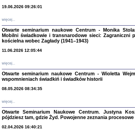
19.06.2026 09:26:01
więcej...
Otwarte seminarium naukowe Centrum - Monika Stolarcz
Mobilni świadkowie i transnarodowe sieci: Zagraniczni 
kościelna wobec Zagłady (1941–1943)
11.06.2026 12:05:44
Znowu mieliśmy
Dzienniki i pam
Binder Elza (El
więcej...
Wagner Rózia
oprac. Aleksa
Otwarte seminarium naukowe Centrum - Wioletta Wej
Warszawa 202
wspomnieniach świadkiń i świadków historii
08.05.2026 08:34:35
więcej...
oprac. Aleksan
Otwarte Seminarium Naukowe Centrum. Justyna Kosza
pójdziesz tam, gdzie Żyd. Powojenne zeznania procesowe 
02.04.2026 16:40:21