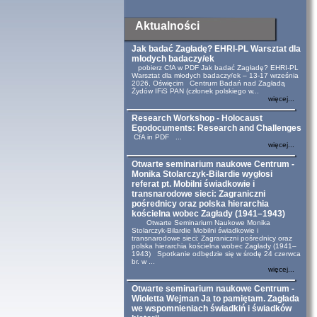
Aktualności
Jak badać Zagładę? EHRI-PL Warsztat dla
młodych badaczy/ek
pobierz CfA w PDF Jak badać Zagładę? EHRI-PL
Warsztat dla młodych badaczy/ek – 13-17 września
2026, Oświęcim Centrum Badań nad Zagładą
Żydów IFiS PAN (członek polskiego w...
więcej...
Research Workshop - Holocaust
Egodocuments: Research and Challenges
CfA in PDF ...
więcej...
Otwarte seminarium naukowe Centrum -
Monika Stolarczyk-Bilardie wygłosi
referat pt. Mobilni świadkowie i
transnarodowe sieci: Zagraniczni
pośrednicy oraz polska hierarchia
kościelna wobec Zagłady (1941–1943)
Otwarte Seminarium Naukowe Monika
Stolarczyk-Bilardie Mobilni świadkowie i
transnarodowe sieci: Zagraniczni pośrednicy oraz
polska hierarchia kościelna wobec Zagłady (1941–
1943) Spotkanie odbędzie się w środę 24 czerwca
br. w ...
więcej...
Otwarte seminarium naukowe Centrum -
Wioletta Wejman Ja to pamiętam. Zagłada
we wspomnieniach świadkiń i świadków