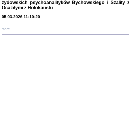
żydowskich psychoanalityków Bychowskiego i Szality z 
oprac. Aleksan
Ocalałymi z Holokaustu
05.03.2026 11:10:20
more...
Zagłada Żyd
Studia i Mater
nr 17, R. 202
Warszawa 20
NIE WIEMY CO PRZY
Dziennik p
Moszek Baum, oprac. Barb