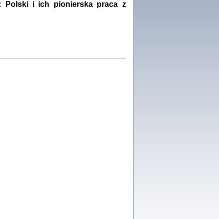
Polski i ich pionierska praca z
Kalman Rotgeber
dra Bańkowska, wstęp Jacek Leociak
Warszawa 2021
ów.
iały
1
21
NIESIE NAM KOLEJNA GODZINA ...
isany w ukryciu w latach 1943-1944
ara Engelking, tłum. z jidysz Monika
Polit
Warszawa 2020