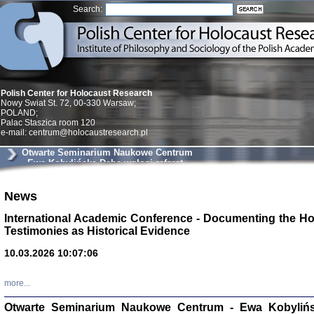
Search:
Polish Center for Holocaust Research
Nowy Swiat St. 72, 00-330 Warsaw;
POLAND;
Palac Staszica room 120
e-mail: centrum@holocaustresearch.pl
Otwarte Seminarium Naukowe Centrum
- Ewa Kobylińska-Dehe wgłosi referat
nt. Losy żydowskich psychoanalityków
Bychowskiego i Szality z Polski i ich
pionierska praca z Ocalałymi z
News
Holokaustu
Znowu mieliśmy
Dzienniki i pam
International Academic Conference - Documenting the Ho
Binder Elza (El
Testimonies as Historical Evidence
Wagner Rózia
oprac. Aleksa
10.03.2026 10:07:06
Warszawa 202
more...
Otwarte Seminarium Naukowe Centrum - Ewa Kobylińsk