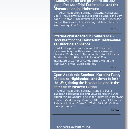
swallow a bullet and go where the Jew
goes. Postwar Trial Testimonies and the
Discourse on the Holocaust
Open Academic Seminar Justyna Koszarska-
Szulc „“You’ll swallow a bullet and go where the Jew
goes.” Postwar Trial Testimonies and the Discourse
on the Holocaust The meeting will take place on
Wednesday, April 15, in ...
more...
International Academic Conference -
Documenting the Holocaust: Testimonies
as Historical Evidence
Call for Papers – International Conference
„Documenting the Holocaust: Testimonies as
Historical Evidence” “Documenting the Holocaust:
Testimonies as Historical Evidence” The
international Conference organized within the
framework of the European Hol...
more...
Open Academic Seminar -Karolina Panz,
Zakopane Highlanders and Jews before
the War, during the Holocaust, and in the
Immediate Postwar Period
Oopen Academic Seminar Karolina Panz
Zakopane Highlanders and Jews before the War,
during the Holocaust, and in the Immediate Postwar
Period Wednesday, January 18, room 161 Staszic
Palace (ul. Nowy Swiat St. 72)11.00 A.M. Online
participation v...
more...
add your e-mail to the