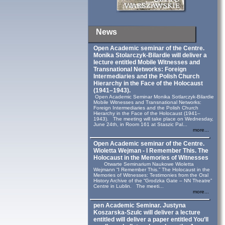
News
Open Academic seminar of the Centre.
Monika Stolarczyk‑Bilardie will deliver a
lecture entitled Mobile Witnesses and
Transnational Networks: Foreign
Intermediaries and the Polish Church
Hierarchy in the Face of the Holocaust
(1941–1943).
Open Academic Seminar Monika Sotlarczyk-Bilardie
Mobile Witnesses and Transnational Networks:
Foreign Intermediaries and the Polish Church
Hierarchy in the Face of the Holocaust (1941–
1943). The meeting will take place on Wednesday,
June 24th, in Room 161 at Staszic Pal...
more...
Open Academic seminar of the Centre.
Wioletta Wejman - I Remember This. The
Holocaust in the Memories of Witnesses
Otwarte Seminarium Naukowe Wioletta
Wejmann “I Remember This.” The Holocaust in the
Memories of Witnesses: Testimonies from the Oral
History Archive of the “Grodzka Gate – NN Theatre”
Centre in Lublin. The meeti...
more...
pen Academic Seminar. Justyna
Koszarska-Szulc will deliver a lecture
entitled will deliver a paper entitled You’ll