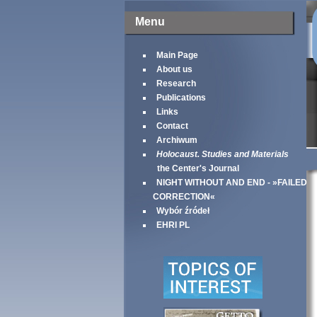
Menu
Main Page
About us
Research
Publications
Links
Contact
Archiwum
Holocaust. Studies and Materials
the Center's Journal
NIGHT WITHOUT AND END - »FAILED
CORRECTION«
Wybór źródeł
EHRI PL