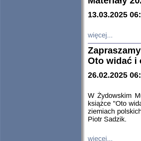
Materiały 20
13.03.2025 06
więcej...
Zapraszamy
Oto widać i
26.02.2025 06
W Żydowskim Muz
książce "Oto wid
ziemiach polski
Piotr Sadzik.
więcej...