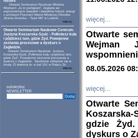
historii
Otwarte Seminarium Naukowe Wioletta
Wejmann „Ja to pamiętam”. Zagłada we
wspomnieniach świadkiń i świadków historii: relacje
z archiwum Pracowni Historii Mówionej Ośrodka
więcej...
„Brama Grodzka – Teatr NN” w Lublinie ...
więcej...
Otwarte Seminarium Naukowe Centrum.
Otwarte se
Justyna Koszarska-Szulc - Połkniesz kulę
i pójdziesz tam, gdzie Żyd. Powojenne
Wejman 
zeznania procesowe a dyskurs o
Zagładzie.
Otwarte Seminarium Naukowe Justyna
wspomnienia
Koszarska-Szulc „Połkniesz kulę i pójdziesz tam,
gdzie Żyd”. Powojenne zeznania procesowe a
dyskurs o Zagładzie Spotkanie odbędzie się w
środę 15 kwietnia br. w sali 161 w Pałacu St...
08.05.2026 08
więcej...
subskrybuj
więcej...
NEWSLETTER
Otwarte Se
Koszarska-S
gdzie Żyd
dyskurs o Z