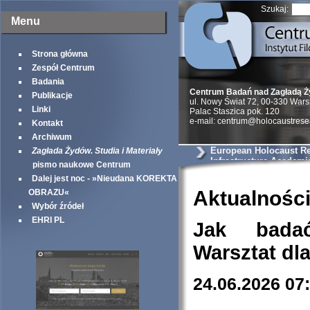
Szukaj:
Menu
Strona główna
Zespół Centrum
Badania
Centrum Badań nad Zagładą 
Publikacje
ul. Nowy Świat 72, 00-330 War
Linki
Palac Staszica pok. 120
e-mail: centrum@holocaustrese
Kontakt
Archiwum
European Holocaust R
Zagłada Żydów. Studia i Materiały
Infrastructure Academi
pismo naukowe Centrum
Dalej jest noc - »Nieudana KOREKTA
Aktualnośc
OBRAZU«
Wybór źródeł
EHRI PL
Jak bada
Warsztat dl
24.06.2026 07