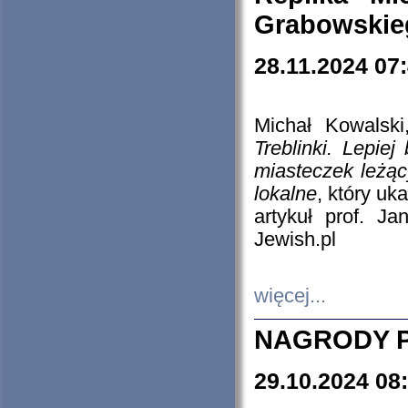
Grabowskieg
28.11.2024 07
Michał Kowalski
Treblinki. Lepie
miasteczek leżąc
lokalne
, który uk
artykuł prof. J
Jewish.pl
więcej...
NAGRODY P
29.10.2024 08