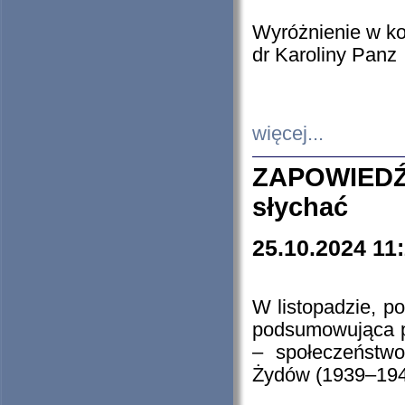
Wyróżnienie w k
dr Karoliny Panz
więcej...
ZAPOWIEDŹ
słychać
25.10.2024 11
W listopadzie, p
podsumowująca p
– społeczeństw
Żydów (1939–194