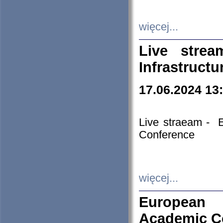
więcej...
Live stre
Infrastruct
17.06.2024 13
Live straeam - 
Conference
więcej...
European H
Academic C