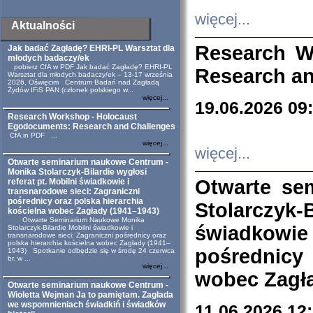
więcej...
Aktualności
Research W
Jak badać Zagładę? EHRI-PL Warsztat dla
młodych badaczy/ek
pobierz CfA w PDF Jak badać Zagładę? EHRI-PL
Research an
Warsztat dla młodych badaczy/ek – 13-17 września
2026, Oświęcim Centrum Badań nad Zagładą
Żydów IFiS PAN (członek polskiego w...
więcej...
19.06.2026 09
Research Workshop - Holocaust
Egodocuments: Research and Challenges
CfA in PDF ...
więcej...
więcej...
Otwarte seminarium naukowe Centrum -
Monika Stolarczyk-Bilardie wygłosi
Otwarte se
referat pt. Mobilni świadkowie i
transnarodowe sieci: Zagraniczni
pośrednicy oraz polska hierarchia
Stolarczyk-
kościelna wobec Zagłady (1941–1943)
Otwarte Seminarium Naukowe Monika
świadkowie
Stolarczyk-Bilardie Mobilni świadkowie i
transnarodowe sieci: Zagraniczni pośrednicy oraz
polska hierarchia kościelna wobec Zagłady (1941–
pośrednicy
1943) Spotkanie odbędzie się w środę 24 czerwca
br. w ...
więcej...
wobec Zagła
Otwarte seminarium naukowe Centrum -
Wioletta Wejman Ja to pamiętam. Zagłada
we wspomnieniach świadkiń i świadków
11.06.2026 12