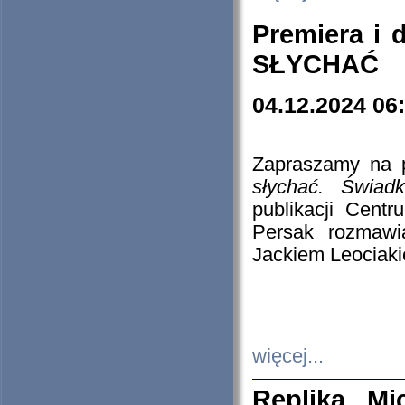
Premiera i
SŁYCHAĆ
04.12.2024 06
Zapraszamy na p
słychać. Świad
publikacji Cen
Persak rozmawi
Jackiem Leociaki
więcej...
Replika Mi