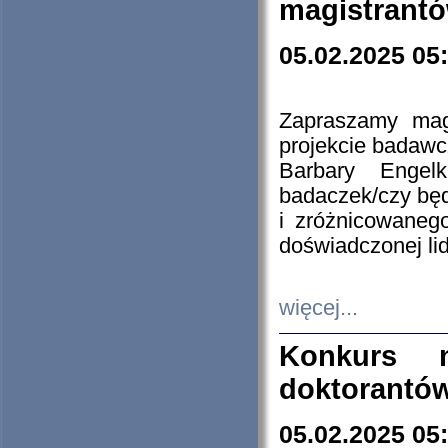
magistrantó
05.02.2025 05
Zapraszamy mag
projekcie badaw
Barbary Engel
badaczek/czy będ
i zróżnicowaneg
doświadczonej lid
więcej...
Konkurs n
doktorantó
05.02.2025 05