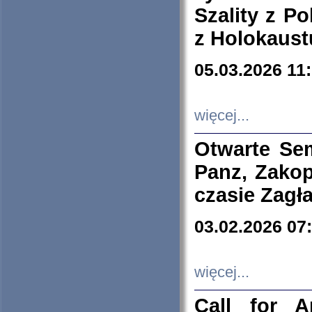
Szality z Po
z Holokaust
05.03.2026 11
więcej...
Otwarte Se
Panz, Zakop
czasie Zagł
03.02.2026 07
więcej...
Call for A