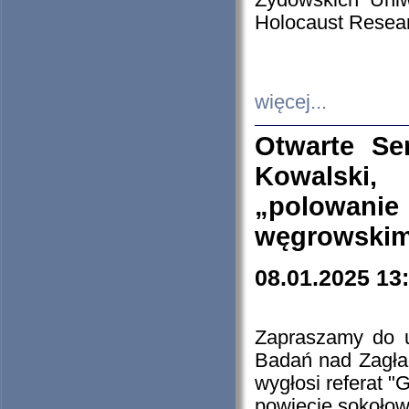
Żydowskich Uniw
Holocaust Resear
więcej...
Otwarte Se
Kowalski, 
„polowanie
węgrowskim.
08.01.2025 13
Zapraszamy do 
Badań nad Zagła
wygłosi referat "
powiecie sokołow