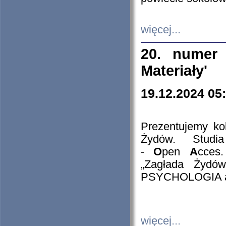
więcej...
20. numer 
Materiały'
19.12.2024 05
Prezentujemy kol
Żydów. Stud
-
O
pen
A
cces
„Zagłada Żydów
PSYCHOLOGIA 
więcej...