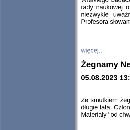
Wielkiego badacz
rady naukowej ro
niezwykle uważn
Profesora słowam
więcej...
Żegnamy Ne
05.08.2023 13
Ze smutkiem żeg
długie lata. Czł
Materiały" od chw