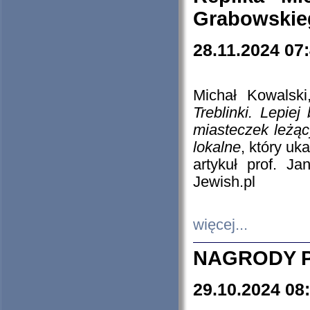
Grabowskieg
28.11.2024 07
Michał Kowalski
Treblinki. Lepie
miasteczek leżąc
lokalne
, który uk
artykuł prof. J
Jewish.pl
więcej...
NAGRODY P
29.10.2024 08