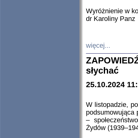
Wyróżnienie w k
dr Karoliny Panz
więcej...
ZAPOWIEDŹ
słychać
25.10.2024 11
W listopadzie, p
podsumowująca p
– społeczeństw
Żydów (1939–194