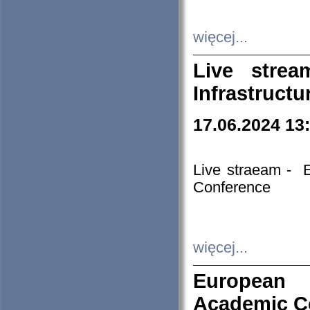
więcej...
Live stre
Infrastruct
17.06.2024 13
Live straeam - 
Conference
więcej...
European H
Academic C