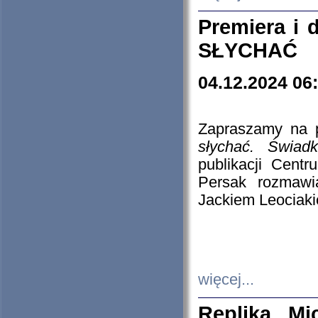
Premiera i
SŁYCHAĆ
04.12.2024 06
Zapraszamy na p
słychać. Świad
publikacji Cen
Persak rozmawi
Jackiem Leociaki
więcej...
Replika Mi