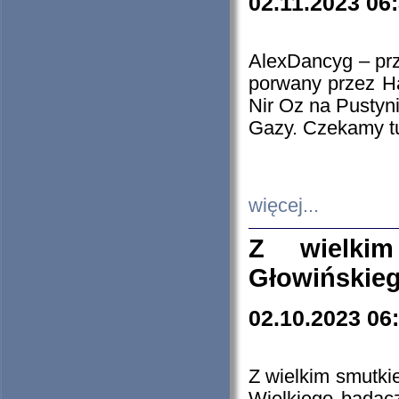
02.11.2023 06
AlexDancyg – przy
porwany przez H
Nir Oz na Pustyn
Gazy. Czekamy tu
więcej...
Z wielki
Głowińskie
02.10.2023 06
Z wielkim smutki