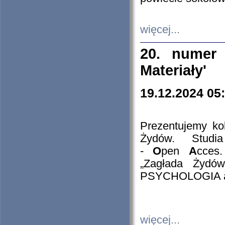
więcej...
20. numer 
Materiały'
19.12.2024 05
Prezentujemy kol
Żydów. Stud
-
O
pen
A
cces
„Zagłada Żydów
PSYCHOLOGIA 
więcej...