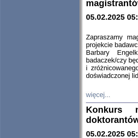
magistrantó
05.02.2025 05
Zapraszamy mag
projekcie badaw
Barbary Engel
badaczek/czy będ
i zróżnicowaneg
doświadczonej lid
więcej...
Konkurs n
doktorantó
05.02.2025 05