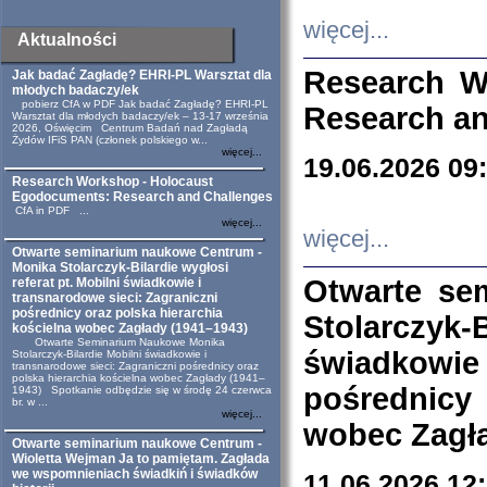
więcej...
Aktualności
Research W
Jak badać Zagładę? EHRI-PL Warsztat dla
młodych badaczy/ek
pobierz CfA w PDF Jak badać Zagładę? EHRI-PL
Research an
Warsztat dla młodych badaczy/ek – 13-17 września
2026, Oświęcim Centrum Badań nad Zagładą
Żydów IFiS PAN (członek polskiego w...
więcej...
19.06.2026 09
Research Workshop - Holocaust
Egodocuments: Research and Challenges
CfA in PDF ...
więcej...
więcej...
Otwarte seminarium naukowe Centrum -
Monika Stolarczyk-Bilardie wygłosi
Otwarte se
referat pt. Mobilni świadkowie i
transnarodowe sieci: Zagraniczni
pośrednicy oraz polska hierarchia
Stolarczyk-
kościelna wobec Zagłady (1941–1943)
Otwarte Seminarium Naukowe Monika
świadkowie
Stolarczyk-Bilardie Mobilni świadkowie i
transnarodowe sieci: Zagraniczni pośrednicy oraz
polska hierarchia kościelna wobec Zagłady (1941–
pośrednicy
1943) Spotkanie odbędzie się w środę 24 czerwca
br. w ...
więcej...
wobec Zagła
Otwarte seminarium naukowe Centrum -
Wioletta Wejman Ja to pamiętam. Zagłada
we wspomnieniach świadkiń i świadków
11.06.2026 12