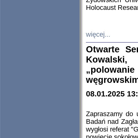
Żydowskich Uniw
Holocaust Resear
więcej...
Otwarte Se
Kowalski, 
„polowanie
węgrowskim.
08.01.2025 13
Zapraszamy do 
Badań nad Zagła
wygłosi referat "
powiecie sokołow