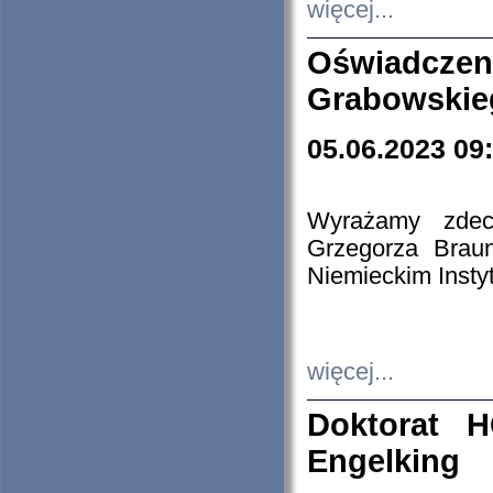
więcej...
Oświadczen
Grabowskie
05.06.2023 09
Wyrażamy zdecy
Grzegorza Brau
Niemieckim Insty
więcej...
Doktorat H
Engelking