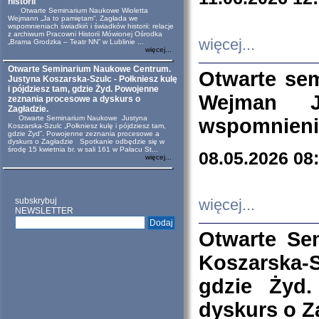
historii
Otwarte Seminarium Naukowe Wioletta
Wejmann „Ja to pamiętam”. Zagłada we
wspomnieniach świadkiń i świadków historii: relacje
z archiwum Pracowni Historii Mówionej Ośrodka
więcej...
„Brama Grodzka – Teatr NN” w Lublinie ...
więcej...
Otwarte Seminarium Naukowe Centrum.
Otwarte se
Justyna Koszarska-Szulc - Połkniesz kulę
i pójdziesz tam, gdzie Żyd. Powojenne
Wejman 
zeznania procesowe a dyskurs o
Zagładzie.
Otwarte Seminarium Naukowe Justyna
wspomnienia
Koszarska-Szulc „Połkniesz kulę i pójdziesz tam,
gdzie Żyd”. Powojenne zeznania procesowe a
dyskurs o Zagładzie Spotkanie odbędzie się w
środę 15 kwietnia br. w sali 161 w Pałacu St...
08.05.2026 08
więcej...
subskrybuj
więcej...
NEWSLETTER
Otwarte Se
Koszarska-S
gdzie Żyd
dyskurs o Z