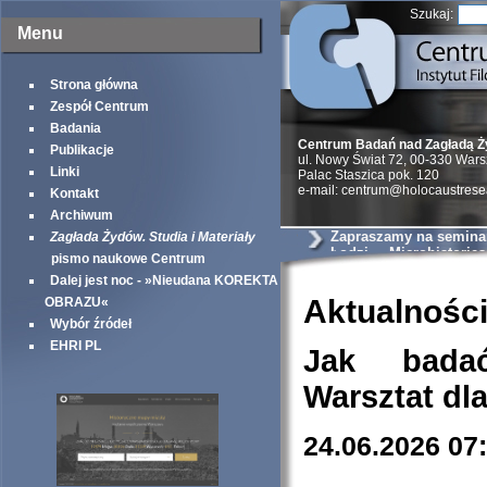
Szukaj:
Menu
Strona główna
Zespół Centrum
Badania
Centrum Badań nad Zagładą 
Publikacje
ul. Nowy Świat 72, 00-330 War
Linki
Palac Staszica pok. 120
e-mail: centrum@holocaustrese
Kontakt
Archiwum
Zapraszamy na semina
Zagłada Żydów. Studia i Materiały
Łodzi - »Microhistories
pismo naukowe Centrum
Holocaust«
Dalej jest noc - »Nieudana KOREKTA
Aktualnośc
OBRAZU«
Wybór źródeł
EHRI PL
Jak bada
Warsztat dl
24.06.2026 07