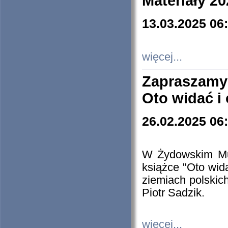
Materiały 20
13.03.2025 06
więcej...
Zapraszamy
Oto widać i
26.02.2025 06
W Żydowskim Muz
książce "Oto wid
ziemiach polski
Piotr Sadzik.
więcej...