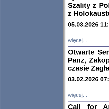
Szality z Po
z Holokaust
05.03.2026 11
więcej...
Otwarte Se
Panz, Zakop
czasie Zagł
03.02.2026 07
więcej...
Call for A