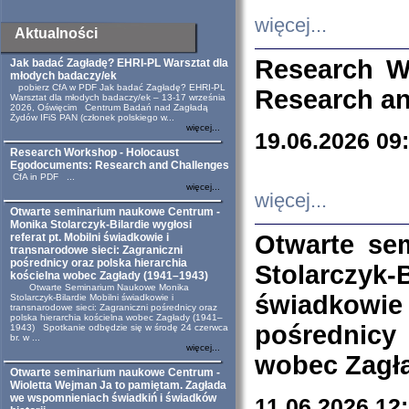
więcej...
Aktualności
Research W
Jak badać Zagładę? EHRI-PL Warsztat dla
młodych badaczy/ek
pobierz CfA w PDF Jak badać Zagładę? EHRI-PL
Research an
Warsztat dla młodych badaczy/ek – 13-17 września
2026, Oświęcim Centrum Badań nad Zagładą
Żydów IFiS PAN (członek polskiego w...
więcej...
19.06.2026 09
Research Workshop - Holocaust
Egodocuments: Research and Challenges
CfA in PDF ...
więcej...
więcej...
Otwarte seminarium naukowe Centrum -
Monika Stolarczyk-Bilardie wygłosi
Otwarte se
referat pt. Mobilni świadkowie i
transnarodowe sieci: Zagraniczni
pośrednicy oraz polska hierarchia
Stolarczyk-
kościelna wobec Zagłady (1941–1943)
Otwarte Seminarium Naukowe Monika
świadkowie
Stolarczyk-Bilardie Mobilni świadkowie i
transnarodowe sieci: Zagraniczni pośrednicy oraz
polska hierarchia kościelna wobec Zagłady (1941–
pośrednicy
1943) Spotkanie odbędzie się w środę 24 czerwca
br. w ...
więcej...
wobec Zagła
Otwarte seminarium naukowe Centrum -
Wioletta Wejman Ja to pamiętam. Zagłada
we wspomnieniach świadkiń i świadków
11.06.2026 12