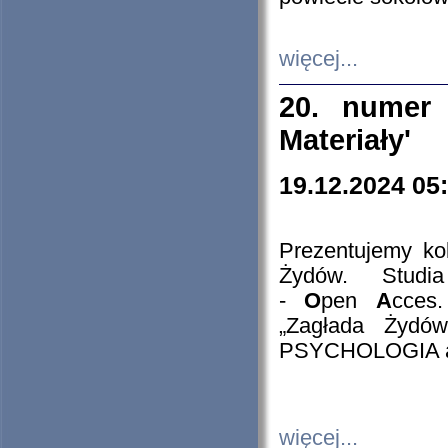
więcej...
20. numer 
Materiały'
19.12.2024 05
Prezentujemy kol
Żydów. Stud
-
O
pen
A
cces
„Zagłada Żydów
PSYCHOLOGIA 
więcej...