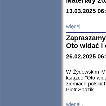
Materiały 20
13.03.2025 06
więcej...
Zapraszamy
Oto widać i
26.02.2025 06
W Żydowskim Muz
książce "Oto wid
ziemiach polski
Piotr Sadzik.
więcej...