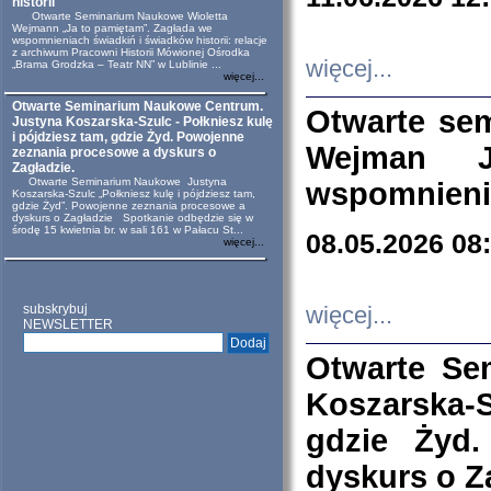
historii
Otwarte Seminarium Naukowe Wioletta
Wejmann „Ja to pamiętam”. Zagłada we
wspomnieniach świadkiń i świadków historii: relacje
z archiwum Pracowni Historii Mówionej Ośrodka
więcej...
„Brama Grodzka – Teatr NN” w Lublinie ...
więcej...
Otwarte Seminarium Naukowe Centrum.
Otwarte se
Justyna Koszarska-Szulc - Połkniesz kulę
i pójdziesz tam, gdzie Żyd. Powojenne
Wejman 
zeznania procesowe a dyskurs o
Zagładzie.
Otwarte Seminarium Naukowe Justyna
wspomnienia
Koszarska-Szulc „Połkniesz kulę i pójdziesz tam,
gdzie Żyd”. Powojenne zeznania procesowe a
dyskurs o Zagładzie Spotkanie odbędzie się w
środę 15 kwietnia br. w sali 161 w Pałacu St...
08.05.2026 08
więcej...
subskrybuj
więcej...
NEWSLETTER
Otwarte Se
Koszarska-S
gdzie Żyd
dyskurs o Z