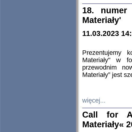
18. numer 
Materiały'
11.03.2023 14
Prezentujemy k
Materiały" w 
przewodnim now
Materiały” jest s
więcej...
Call for A
Materiały« 