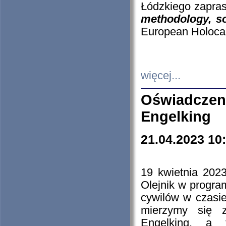
Łódzkiego zapras
methodology, so
European Holocau
więcej...
Oświadczen
Engelking
21.04.2023 10
19 kwietnia 2023
Olejnik w progra
cywilów w czasie
mierzymy się z
Engelking, a 