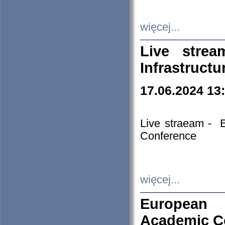
więcej...
Live stre
Infrastruct
17.06.2024 13
Live straeam - 
Conference
więcej...
European H
Academic C