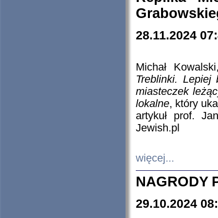
Grabowskieg
28.11.2024 07
Michał Kowalski
Treblinki. Lepie
miasteczek leżąc
lokalne
, który uk
artykuł prof. J
Jewish.pl
więcej...
NAGRODY P
29.10.2024 08