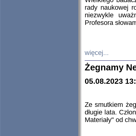
Wielkiego badacz
rady naukowej ro
niezwykle uważn
Profesora słowam
więcej...
Żegnamy Ne
05.08.2023 13
Ze smutkiem żeg
długie lata. Czł
Materiały" od chw