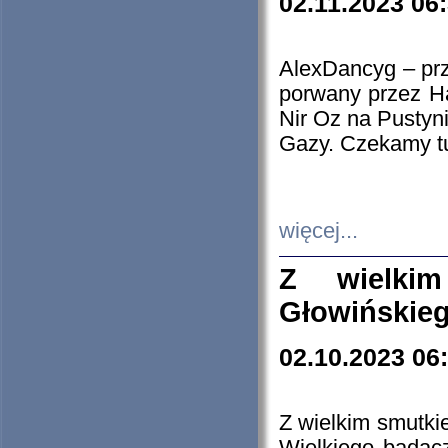
02.11.2023 06
AlexDancyg – przy
porwany przez H
Nir Oz na Pustyn
Gazy. Czekamy tu
więcej...
Z wielki
Głowińskie
02.10.2023 06
Z wielkim smutki