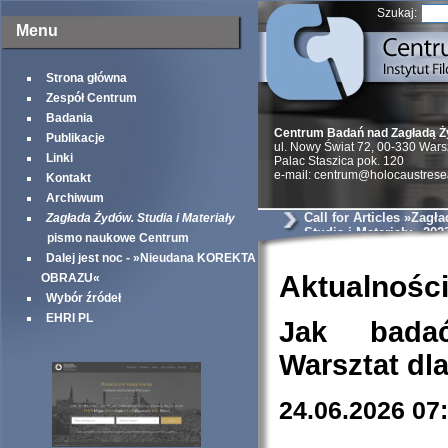
Szukaj:
Menu
Strona główna
Zespół Centrum
Badania
Centrum Badań nad Zagładą 
Publikacje
ul. Nowy Świat 72, 00-330 War
Linki
Palac Staszica pok. 120
e-mail: centrum@holocaustrese
Kontakt
Archiwum
Call for Articles »Zagł
Zagłada Żydów. Studia i Materiały
Studia i Materiały« 202
pismo naukowe Centrum
Dalej jest noc - »Nieudana KOREKTA
Aktualnośc
OBRAZU«
Wybór źródeł
EHRI PL
Jak bada
Warsztat dl
24.06.2026 07