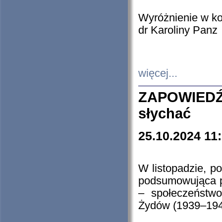
Wyróżnienie w k
dr Karoliny Panz
więcej...
ZAPOWIEDŹ
słychać
25.10.2024 11
W listopadzie, p
podsumowująca p
– społeczeństw
Żydów (1939–194