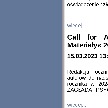
oświadczenie cz
więcej...
Call for A
Materiały« 
15.03.2023 13
Redakcja roczn
autorów do nads
rocznika w 202
ZAGŁADA i PS
więcej...