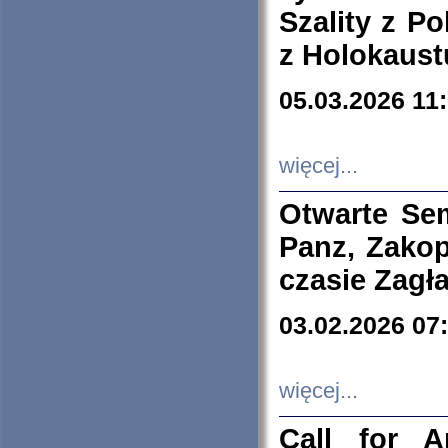
Szality z Po
z Holokaust
05.03.2026 11
więcej...
Otwarte Se
Panz, Zakop
czasie Zagł
03.02.2026 07
więcej...
Call for A