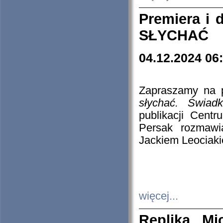
Premiera i
SŁYCHAĆ
04.12.2024 06
Zapraszamy na p
słychać. Świad
publikacji Cen
Persak rozmawi
Jackiem Leociaki
więcej...
Replika Mi