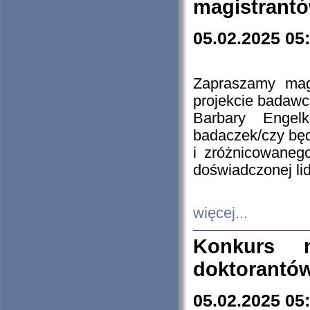
magistrantó
05.02.2025 05
Zapraszamy mag
projekcie badaw
Barbary Engel
badaczek/czy będ
i zróżnicowaneg
doświadczonej lid
więcej...
Konkurs n
doktorantó
05.02.2025 05