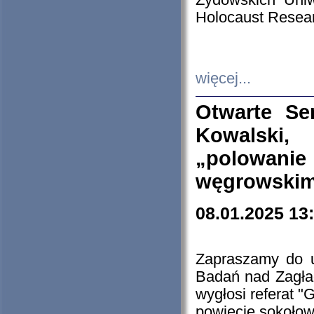
Żydowskich Uniw
Holocaust Resear
więcej...
Otwarte Se
Kowalski, 
„polowanie
węgrowskim.
08.01.2025 13
Zapraszamy do 
Badań nad Zagła
wygłosi referat "
powiecie sokołow