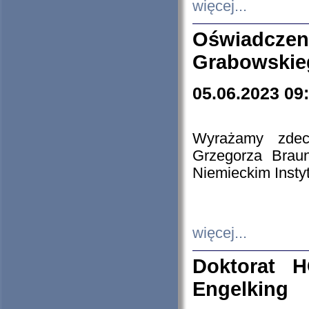
więcej...
Oświadczen
Grabowskie
05.06.2023 09
Wyrażamy zdecy
Grzegorza Brau
Niemieckim Insty
więcej...
Doktorat H
Engelking