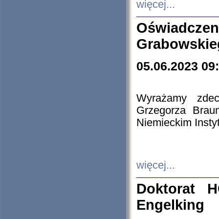
więcej...
Oświadczen
Grabowskie
05.06.2023 09
Wyrażamy zdecy
Grzegorza Brau
Niemieckim Insty
więcej...
Doktorat H
Engelking