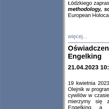
Łódzkiego zapras
methodology, so
European Holocau
więcej...
Oświadczen
Engelking
21.04.2023 10
19 kwietnia 2023
Olejnik w progra
cywilów w czasie
mierzymy się z
Engelking, a 