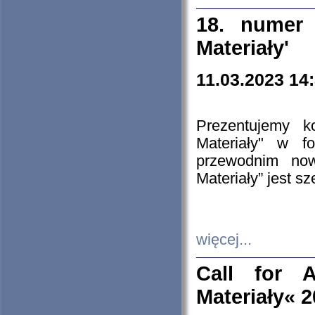
18. numer 
Materiały'
11.03.2023 14
Prezentujemy k
Materiały" w 
przewodnim now
Materiały” jest s
więcej...
Call for A
Materiały« 