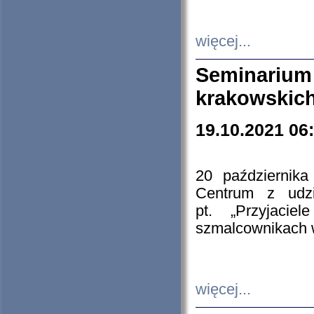
więcej...
Seminarium
krakowskich
19.10.2021 06
20 październik
Centrum z udzia
pt. „Przyjacie
szmalcownikach
więcej...