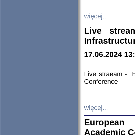
więcej...
Live stre
Infrastruct
17.06.2024 13
Live straeam - 
Conference
więcej...
European H
Academic C