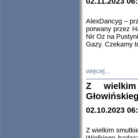
02.11.2023 06
AlexDancyg – przy
porwany przez H
Nir Oz na Pustyn
Gazy. Czekamy tu
więcej...
Z wielki
Głowińskie
02.10.2023 06
Z wielkim smutki