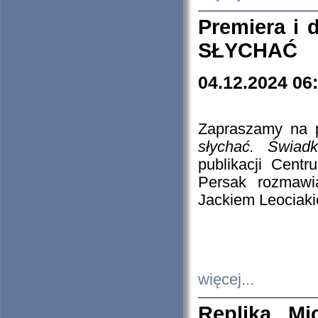
Premiera i
SŁYCHAĆ
04.12.2024 06
Zapraszamy na p
słychać. Świad
publikacji Cen
Persak rozmawi
Jackiem Leociaki
więcej...
Replika Mi