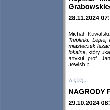
Grabowskieg
28.11.2024 07
Michał Kowalski
Treblinki. Lepie
miasteczek leżąc
lokalne
, który uk
artykuł prof. J
Jewish.pl
więcej...
NAGRODY P
29.10.2024 08