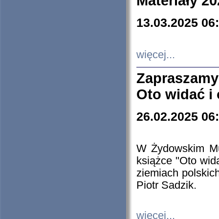
Materiały 20
13.03.2025 06
więcej...
Zapraszamy
Oto widać i
26.02.2025 06
W Żydowskim Muz
książce "Oto wid
ziemiach polski
Piotr Sadzik.
więcej...