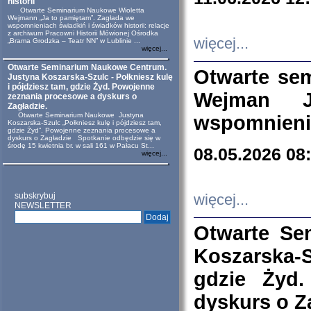
historii
Otwarte Seminarium Naukowe Wioletta
Wejmann „Ja to pamiętam”. Zagłada we
wspomnieniach świadkiń i świadków historii: relacje
z archiwum Pracowni Historii Mówionej Ośrodka
więcej...
„Brama Grodzka – Teatr NN” w Lublinie ...
więcej...
Otwarte Seminarium Naukowe Centrum.
Otwarte se
Justyna Koszarska-Szulc - Połkniesz kulę
i pójdziesz tam, gdzie Żyd. Powojenne
Wejman 
zeznania procesowe a dyskurs o
Zagładzie.
Otwarte Seminarium Naukowe Justyna
wspomnienia
Koszarska-Szulc „Połkniesz kulę i pójdziesz tam,
gdzie Żyd”. Powojenne zeznania procesowe a
dyskurs o Zagładzie Spotkanie odbędzie się w
środę 15 kwietnia br. w sali 161 w Pałacu St...
08.05.2026 08
więcej...
subskrybuj
więcej...
NEWSLETTER
Otwarte Se
Koszarska-S
gdzie Żyd
dyskurs o Z