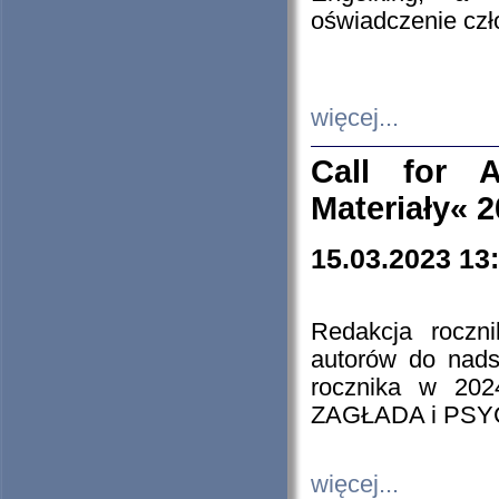
oświadczenie cz
więcej...
Call for A
Materiały« 
15.03.2023 13
Redakcja roczn
autorów do nads
rocznika w 202
ZAGŁADA i PS
więcej...