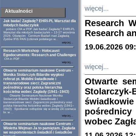
więcej...
Aktualności
Research W
Jak badać Zagładę? EHRI-PL Warsztat dla
młodych badaczy/ek
pobierz CfA w PDF Jak badać Zagładę? EHRI-PL
Research an
Warsztat dla młodych badaczy/ek – 13-17 września
2026, Oświęcim Centrum Badań nad Zagładą
Żydów IFiS PAN (członek polskiego w...
więcej...
19.06.2026 09
Research Workshop - Holocaust
Egodocuments: Research and Challenges
CfA in PDF ...
więcej...
więcej...
Otwarte seminarium naukowe Centrum -
Monika Stolarczyk-Bilardie wygłosi
Otwarte se
referat pt. Mobilni świadkowie i
transnarodowe sieci: Zagraniczni
pośrednicy oraz polska hierarchia
Stolarczyk-
kościelna wobec Zagłady (1941–1943)
Otwarte Seminarium Naukowe Monika
świadkowie
Stolarczyk-Bilardie Mobilni świadkowie i
transnarodowe sieci: Zagraniczni pośrednicy oraz
polska hierarchia kościelna wobec Zagłady (1941–
pośrednicy
1943) Spotkanie odbędzie się w środę 24 czerwca
br. w ...
więcej...
wobec Zagła
Otwarte seminarium naukowe Centrum -
Wioletta Wejman Ja to pamiętam. Zagłada
we wspomnieniach świadkiń i świadków
11.06.2026 12