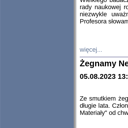
Wielkiego badacz
rady naukowej ro
niezwykle uważn
Profesora słowam
więcej...
Żegnamy Ne
05.08.2023 13
Ze smutkiem żeg
długie lata. Czł
Materiały" od chw