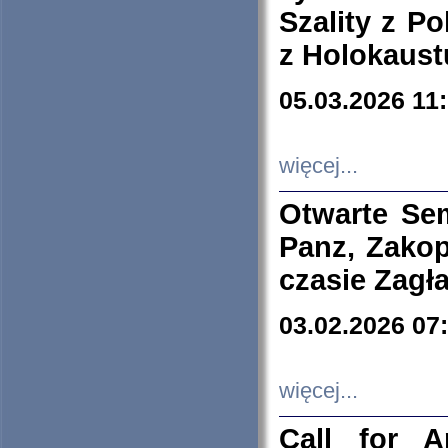
Szality z Po
z Holokaust
05.03.2026 11
więcej...
Otwarte Se
Panz, Zakop
czasie Zagł
03.02.2026 07
więcej...
Call for A