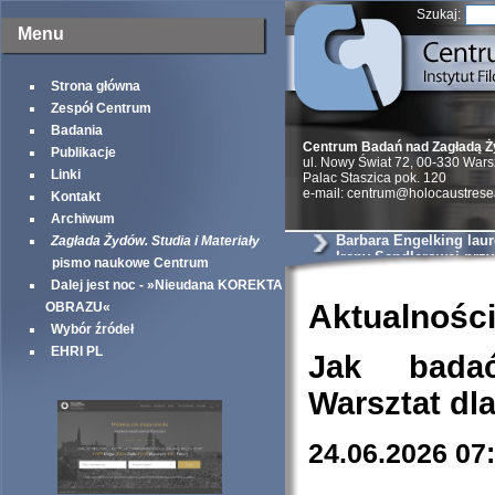
Szukaj:
Menu
Strona główna
Zespół Centrum
Badania
Centrum Badań nad Zagładą 
Publikacje
ul. Nowy Świat 72, 00-330 War
Linki
Palac Staszica pok. 120
e-mail: centrum@holocaustrese
Kontakt
Archiwum
Barbara Engelking lau
Zagłada Żydów. Studia i Materiały
Ireny Sendlerowej prz
pismo naukowe Centrum
Taube Philantropies
Dalej jest noc - »Nieudana KOREKTA
Aktualnośc
OBRAZU«
Wybór źródeł
EHRI PL
Jak bada
Warsztat dl
24.06.2026 07