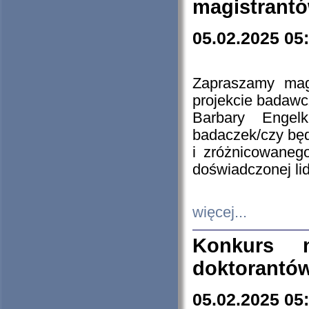
magistrantó
05.02.2025 05
Zapraszamy mag
projekcie badaw
Barbary Engel
badaczek/czy będ
i zróżnicowaneg
doświadczonej lid
więcej...
Konkurs n
doktorantó
05.02.2025 05