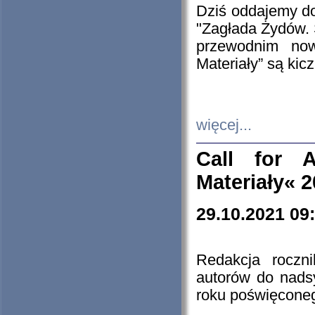
Dziś oddajemy 
"Zagłada Żydów. 
przewodnim now
Materiały” są kic
więcej...
Call for A
Materiały« 
29.10.2021 09
Redakcja roczn
autorów do nads
roku poświęcone