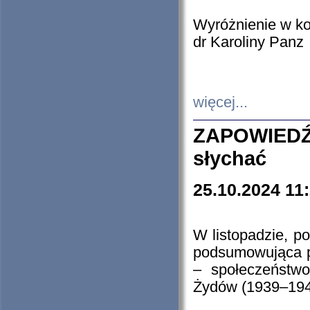
Wyróżnienie w k
dr Karoliny Panz
więcej...
ZAPOWIEDŹ
słychać
25.10.2024 11
W listopadzie, p
podsumowująca p
– społeczeństw
Żydów (1939–194