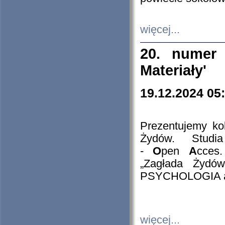
więcej...
20. numer 
Materiały'
19.12.2024 05
Prezentujemy kol
Żydów. Stud
-
O
pen
A
cces
„Zagłada Żydów
PSYCHOLOGIA 
więcej...