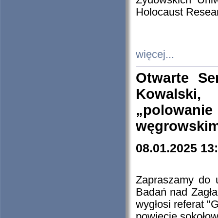
Żydowskich Uniw
Holocaust Resear
więcej...
Otwarte Se
Kowalski, 
„polowanie
węgrowskim.
08.01.2025 13
Zapraszamy do 
Badań nad Zagła
wygłosi referat "
powiecie sokołow