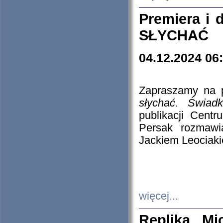
Premiera i
SŁYCHAĆ
04.12.2024 06
Zapraszamy na p
słychać. Świad
publikacji Cen
Persak rozmawi
Jackiem Leociaki
więcej...
Replika Mi