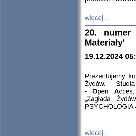
więcej...
20. numer 
Materiały'
19.12.2024 05
Prezentujemy kol
Żydów. Stud
-
O
pen
A
cces
„Zagłada Żydów
PSYCHOLOGIA 
więcej...