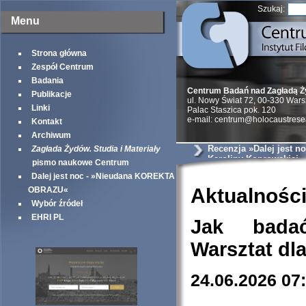
Szukaj:
Menu
Strona główna
Zespół Centrum
Badania
Centrum Badań nad Zagładą 
Publikacje
ul. Nowy Świat 72, 00-330 War
Linki
Palac Staszica pok. 120
e-mail: centrum@holocaustrese
Kontakt
Archiwum
Recenzja »Dalej jest no
Zagłada Żydów. Studia i Materiały
Karoliny Koprowskiej
pismo naukowe Centrum
Dalej jest noc - »Nieudana KOREKTA
Aktualnośc
OBRAZU«
Wybór źródeł
EHRI PL
Jak bada
Warsztat dl
24.06.2026 07