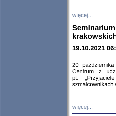
więcej...
Seminarium
krakowskich
19.10.2021 06
20 październik
Centrum z udzia
pt. „Przyjacie
szmalcownikach
więcej...