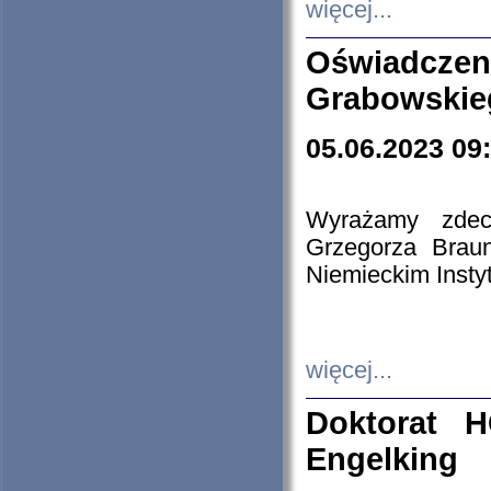
więcej...
Oświadczen
Grabowskie
05.06.2023 09
Wyrażamy zdecy
Grzegorza Brau
Niemieckim Insty
więcej...
Doktorat H
Engelking