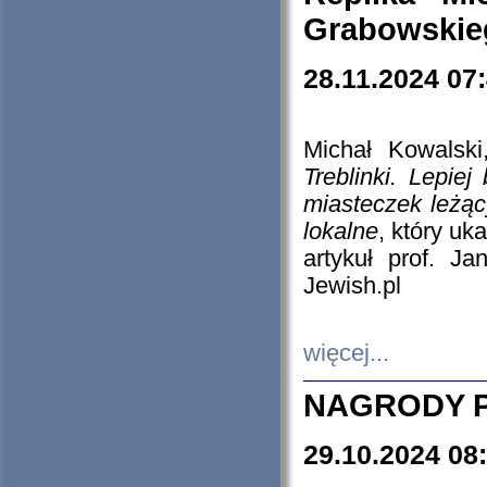
Grabowskieg
28.11.2024 07
Michał Kowalski
Treblinki. Lepie
miasteczek leżąc
lokalne
, który uk
artykuł prof. J
Jewish.pl
więcej...
NAGRODY P
29.10.2024 08