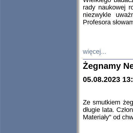
Wielkiego badacz
rady naukowej ro
niezwykle uważn
Profesora słowam
więcej...
Żegnamy Ne
05.08.2023 13
Ze smutkiem żeg
długie lata. Czł
Materiały" od chw