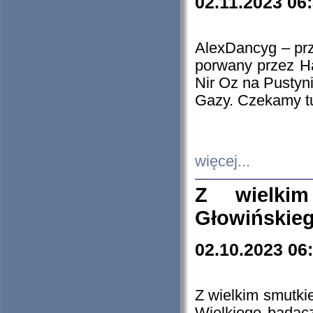
02.11.2023 06
AlexDancyg – przy
porwany przez H
Nir Oz na Pustyn
Gazy. Czekamy tu
więcej...
Z wielki
Głowińskie
02.10.2023 06
Z wielkim smutki