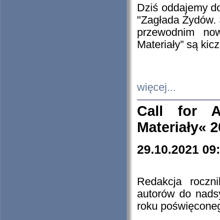
Dziś oddajemy 
"Zagłada Żydów. 
przewodnim now
Materiały” są kic
więcej...
Call for A
Materiały« 
29.10.2021 09
Redakcja roczn
autorów do nads
roku poświęcone