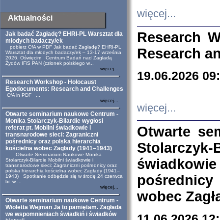
więcej...
Aktualności
Research W
Jak badać Zagładę? EHRI-PL Warsztat dla
młodych badaczy/ek
pobierz CfA w PDF Jak badać Zagładę? EHRI-PL
Research an
Warsztat dla młodych badaczy/ek – 13-17 września
2026, Oświęcim Centrum Badań nad Zagładą
Żydów IFiS PAN (członek polskiego w...
więcej...
19.06.2026 09
Research Workshop - Holocaust
Egodocuments: Research and Challenges
CfA in PDF ...
więcej...
więcej...
Otwarte seminarium naukowe Centrum -
Monika Stolarczyk-Bilardie wygłosi
Otwarte se
referat pt. Mobilni świadkowie i
transnarodowe sieci: Zagraniczni
pośrednicy oraz polska hierarchia
Stolarczyk-
kościelna wobec Zagłady (1941–1943)
Otwarte Seminarium Naukowe Monika
świadkowie
Stolarczyk-Bilardie Mobilni świadkowie i
transnarodowe sieci: Zagraniczni pośrednicy oraz
polska hierarchia kościelna wobec Zagłady (1941–
pośrednicy
1943) Spotkanie odbędzie się w środę 24 czerwca
br. w ...
więcej...
wobec Zagła
Otwarte seminarium naukowe Centrum -
Wioletta Wejman Ja to pamiętam. Zagłada
we wspomnieniach świadkiń i świadków
11.06.2026 12