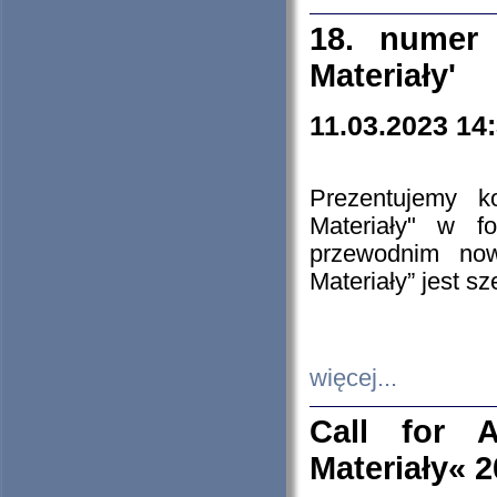
18. numer 
Materiały'
11.03.2023 14
Prezentujemy k
Materiały" w 
przewodnim now
Materiały” jest s
więcej...
Call for A
Materiały« 