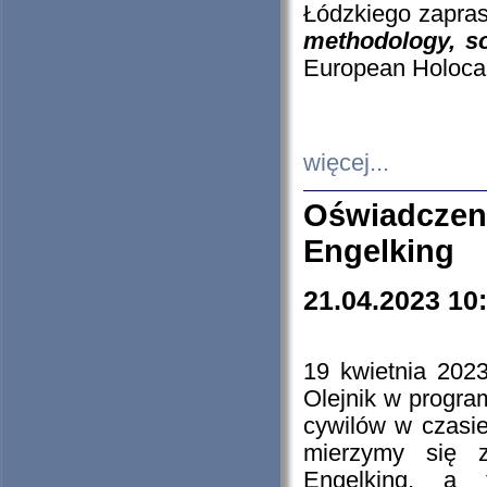
Łódzkiego zapras
methodology, so
European Holocau
więcej...
Oświadczen
Engelking
21.04.2023 10
19 kwietnia 2023
Olejnik w progra
cywilów w czasie
mierzymy się z
Engelking, a 