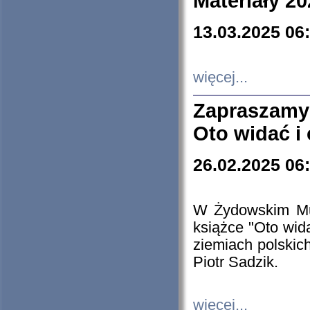
Materiały 20
13.03.2025 06
więcej...
Zapraszamy
Oto widać i
26.02.2025 06
W Żydowskim Muz
książce "Oto wid
ziemiach polski
Piotr Sadzik.
więcej...