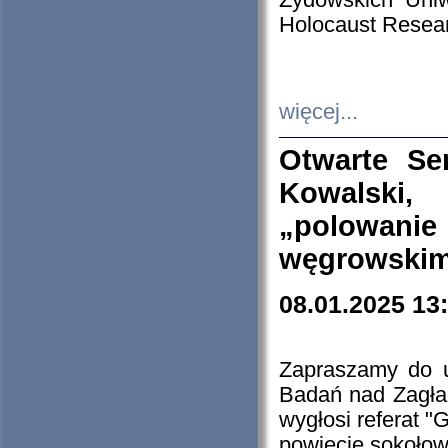
Żydowskich Uniw
Holocaust Resear
więcej...
Otwarte Se
Kowalski, 
„polowanie
węgrowskim.
08.01.2025 13
Zapraszamy do 
Badań nad Zagła
wygłosi referat "
powiecie sokołow