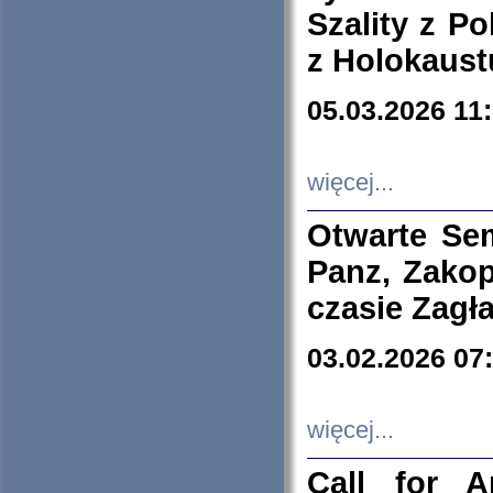
Szality z Po
z Holokaust
05.03.2026 11
więcej...
Otwarte Se
Panz, Zakop
czasie Zagł
03.02.2026 07
więcej...
Call for A