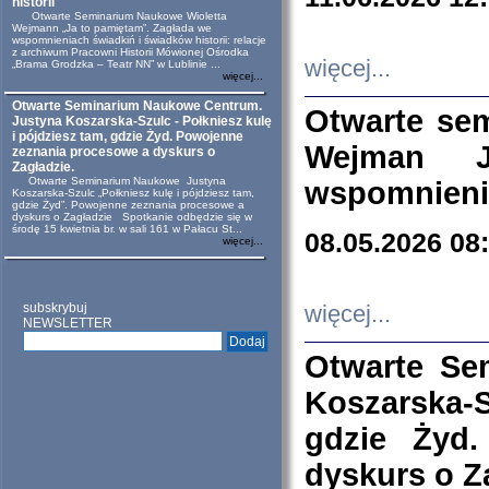
historii
Otwarte Seminarium Naukowe Wioletta
Wejmann „Ja to pamiętam”. Zagłada we
wspomnieniach świadkiń i świadków historii: relacje
z archiwum Pracowni Historii Mówionej Ośrodka
więcej...
„Brama Grodzka – Teatr NN” w Lublinie ...
więcej...
Otwarte Seminarium Naukowe Centrum.
Otwarte se
Justyna Koszarska-Szulc - Połkniesz kulę
i pójdziesz tam, gdzie Żyd. Powojenne
Wejman 
zeznania procesowe a dyskurs o
Zagładzie.
Otwarte Seminarium Naukowe Justyna
wspomnienia
Koszarska-Szulc „Połkniesz kulę i pójdziesz tam,
gdzie Żyd”. Powojenne zeznania procesowe a
dyskurs o Zagładzie Spotkanie odbędzie się w
środę 15 kwietnia br. w sali 161 w Pałacu St...
08.05.2026 08
więcej...
subskrybuj
więcej...
NEWSLETTER
Otwarte Se
Koszarska-S
gdzie Żyd
dyskurs o Z