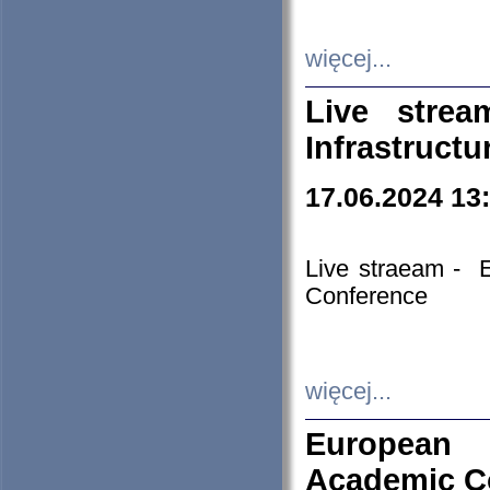
więcej...
Live stre
Infrastruct
17.06.2024 13
Live straeam - 
Conference
więcej...
European H
Academic C