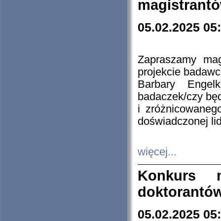
magistrantó
05.02.2025 05
Zapraszamy mag
projekcie badaw
Barbary Engel
badaczek/czy będ
i zróżnicowaneg
doświadczonej lid
więcej...
Konkurs n
doktorantó
05.02.2025 05