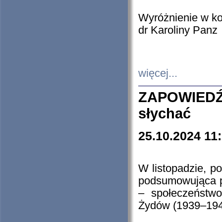
Wyróżnienie w k
dr Karoliny Panz
więcej...
ZAPOWIEDŹ
słychać
25.10.2024 11
W listopadzie, p
podsumowująca p
– społeczeństw
Żydów (1939–194