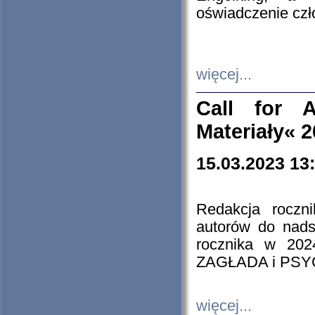
oświadczenie cz
więcej...
Call for A
Materiały« 
15.03.2023 13
Redakcja roczn
autorów do nads
rocznika w 202
ZAGŁADA i PS
więcej...