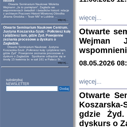
historii
Otwarte Seminarium Naukowe Wioletta
Wejmann „Ja to pamiętam”. Zagłada we
wspomnieniach świadkiń i świadków historii: relacje
z archiwum Pracowni Historii Mówionej Ośrodka
więcej...
„Brama Grodzka – Teatr NN” w Lublinie ...
więcej...
Otwarte Seminarium Naukowe Centrum.
Otwarte se
Justyna Koszarska-Szulc - Połkniesz kulę
i pójdziesz tam, gdzie Żyd. Powojenne
Wejman 
zeznania procesowe a dyskurs o
Zagładzie.
Otwarte Seminarium Naukowe Justyna
wspomnienia
Koszarska-Szulc „Połkniesz kulę i pójdziesz tam,
gdzie Żyd”. Powojenne zeznania procesowe a
dyskurs o Zagładzie Spotkanie odbędzie się w
środę 15 kwietnia br. w sali 161 w Pałacu St...
08.05.2026 08
więcej...
subskrybuj
więcej...
NEWSLETTER
Otwarte Se
Koszarska-S
gdzie Żyd
dyskurs o Z