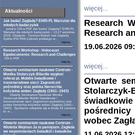
więcej...
Aktualności
Research W
Jak badać Zagładę? EHRI-PL Warsztat dla
młodych badaczy/ek
pobierz CfA w PDF Jak badać Zagładę? EHRI-PL
Research an
Warsztat dla młodych badaczy/ek – 13-17 września
2026, Oświęcim Centrum Badań nad Zagładą
Żydów IFiS PAN (członek polskiego w...
więcej...
19.06.2026 09
Research Workshop - Holocaust
Egodocuments: Research and Challenges
CfA in PDF ...
więcej...
więcej...
Otwarte seminarium naukowe Centrum -
Monika Stolarczyk-Bilardie wygłosi
Otwarte se
referat pt. Mobilni świadkowie i
transnarodowe sieci: Zagraniczni
pośrednicy oraz polska hierarchia
Stolarczyk-
kościelna wobec Zagłady (1941–1943)
Otwarte Seminarium Naukowe Monika
świadkowie
Stolarczyk-Bilardie Mobilni świadkowie i
transnarodowe sieci: Zagraniczni pośrednicy oraz
polska hierarchia kościelna wobec Zagłady (1941–
pośrednicy
1943) Spotkanie odbędzie się w środę 24 czerwca
br. w ...
więcej...
wobec Zagła
Otwarte seminarium naukowe Centrum -
Wioletta Wejman Ja to pamiętam. Zagłada
we wspomnieniach świadkiń i świadków
11.06.2026 12