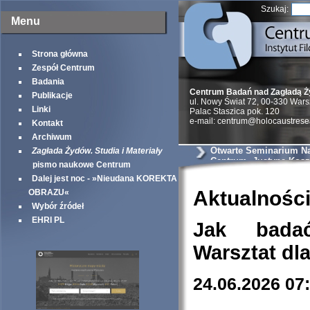
Szukaj:
Menu
Strona główna
Zespół Centrum
Badania
Centrum Badań nad Zagładą 
Publikacje
ul. Nowy Świat 72, 00-330 War
Linki
Palac Staszica pok. 120
e-mail: centrum@holocaustrese
Kontakt
Archiwum
Otwarte Seminarium N
Zagłada Żydów. Studia i Materiały
Centrum. Justyna Kosz
pismo naukowe Centrum
Połkniesz kulę i pójdz
Dalej jest noc - »Nieudana KOREKTA
Żyd. Powojenne zezna
dyskurs o Zagładzie.
Aktualnośc
OBRAZU«
Wybór źródeł
EHRI PL
Jak bada
Warsztat dl
24.06.2026 07