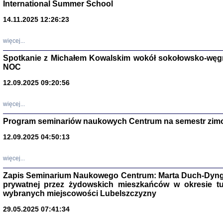
International Summer School
14.11.2025 12:26:23
więcej...
Spotkanie z Michałem Kowalskim wokół sokołowsko-węg
NOC
12.09.2025 09:20:56
więcej...
Program seminariów naukowych Centrum na semestr zim
Zagłada Żyd
Studia i Mater
12.09.2025 04:50:13
nr 14, R. 201
Warszawa 20
więcej...
Zapis Seminarium Naukowego Centrum: Marta Duch-Dyng
prywatnej przez żydowskich mieszkańców w okresie t
wybranych miejscowości Lubelszczyzny
29.05.2025 07:41:34