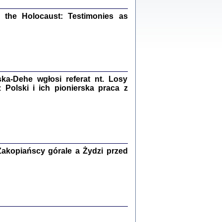
ów.
iały
the Holocaust: Testimonies as
1
21
a-Dehe wgłosi referat nt. Losy
NIESIE NAM KOLEJNA GODZINA ...
Polski i ich pionierska praca z
isany w ukryciu w latach 1943-1944
ara Engelking, tłum. z jidysz Monika
Polit
Warszawa 2020
akopiańscy górale a Żydzi przed
ów.
iały
0
20