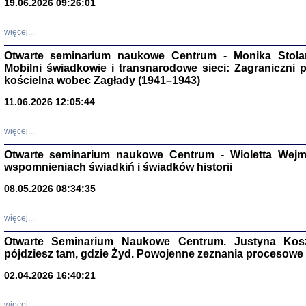
19.06.2026 09:26:01
więcej...
Otwarte seminarium naukowe Centrum - Monika Stolarcz
Mobilni świadkowie i transnarodowe sieci: Zagraniczni 
kościelna wobec Zagłady (1941–1943)
11.06.2026 12:05:44
Znowu mieliśmy
Dzienniki i pam
Binder Elza (El
więcej...
Wagner Rózia
oprac. Aleksa
Otwarte seminarium naukowe Centrum - Wioletta Wej
Warszawa 202
wspomnieniach świadkiń i świadków historii
08.05.2026 08:34:35
więcej...
oprac. Aleksan
Otwarte Seminarium Naukowe Centrum. Justyna Kosza
pójdziesz tam, gdzie Żyd. Powojenne zeznania procesowe 
02.04.2026 16:40:21
więcej...