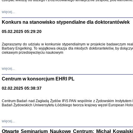
czerpać wiedzę od dużego i zróżnicowanego tematycznie zespołu, pod kierownic
więcej...
Konkurs na stanowisko stypendialne dla doktorantów/ek
05.02.2025 05:29:20
Zapraszamy do udziału w konkursie stypendialnym w projekcie badawczym rea
Barbary Engelking. To wyjątkowa okazja dla młodych doktorantek/ów, by dołączy
ciekawym przedsięwzięciu naukowym
SNY CHOCI
Okupacyjne 
Mazowieck
oprac. i ws
więcej...
Warszawa 
Centrum w konsorcjum EHRI PL
02.02.2025 05:38:37
Centrum Badań nad Zagładą Żydów IFiS PAN wspólnie z Żydowskim Instytutem 
Badań Żydowskich Uniwersytetu Łódzkiego tworza krajowy węzeł European Holoc
SZCZĘŚCIE JES
Losy kobiet ocalały
więcej...
Otwarte Seminarium Naukowe Centrum: Michał Kowalski, G