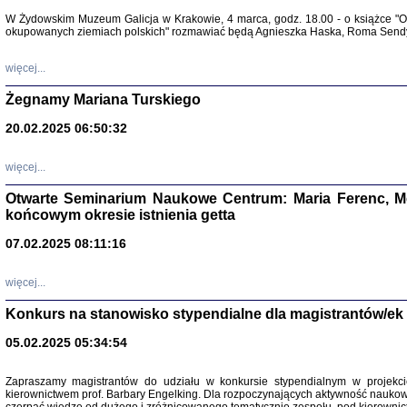
Warszawa 
W Żydowskim Muzeum Galicja w Krakowie, 4 marca, godz. 18.00 - o książce "Ot
okupowanych ziemiach polskich" rozmawiać będą Agnieszka Haska, Roma Sendyk
więcej...
Żegnamy Mariana Turskiego
20.02.2025 06:50:32
Zapisk
Tadeusz Obremski, opra
więcej...
Otwarte Seminarium Naukowe Centrum: Maria Ferenc, Mor
końcowym okresie istnienia getta
07.02.2025 08:11:16
więcej...
PO WOJNIE
Pisma Kopla
Konkurs na stanowisko stypendialne dla magistrantów/ek
Warszawie
oprac. i wst
05.02.2025 05:34:54
Warszawa 
Zapraszamy magistrantów do udziału w konkursie stypendialnym w proje
kierownictwem prof. Barbary Engelking. Dla rozpoczynających aktywność nauko