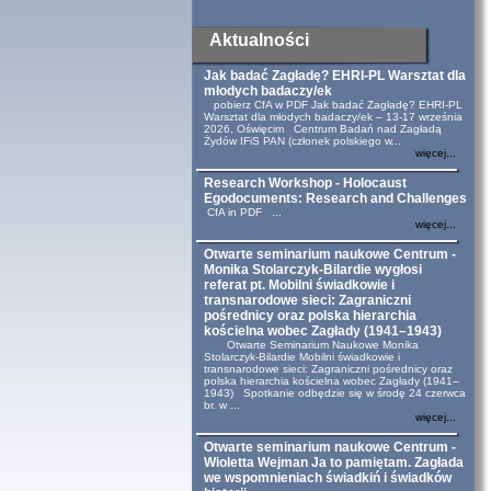
Aktualności
Jak badać Zagładę? EHRI-PL Warsztat dla
młodych badaczy/ek
pobierz CfA w PDF Jak badać Zagładę? EHRI-PL
Warsztat dla młodych badaczy/ek – 13-17 września
2026, Oświęcim Centrum Badań nad Zagładą
Żydów IFiS PAN (członek polskiego w...
więcej...
Research Workshop - Holocaust
Egodocuments: Research and Challenges
CfA in PDF ...
więcej...
Otwarte seminarium naukowe Centrum -
Monika Stolarczyk-Bilardie wygłosi
referat pt. Mobilni świadkowie i
transnarodowe sieci: Zagraniczni
pośrednicy oraz polska hierarchia
kościelna wobec Zagłady (1941–1943)
Otwarte Seminarium Naukowe Monika
Stolarczyk-Bilardie Mobilni świadkowie i
transnarodowe sieci: Zagraniczni pośrednicy oraz
polska hierarchia kościelna wobec Zagłady (1941–
1943) Spotkanie odbędzie się w środę 24 czerwca
br. w ...
więcej...
Otwarte seminarium naukowe Centrum -
Wioletta Wejman Ja to pamiętam. Zagłada
we wspomnieniach świadkiń i świadków