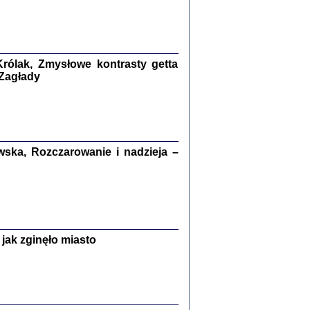
kiego Żyda wspomnienia, łzy i myśli
Zapiski z okupacyjnej Warszawy
konowski, oprac. Marta Janczewska
rólak, Zmysłowe kontrasty getta
Warszawa 2020
 Zagłady
Y TE SŁOWA JEST PRACOWNIKIEM
ska, Rozczarowanie i nadzieja –
GETTOWEJ INSTYTUCJI ...
nnika' i inne pisma z łódzkiego getta
 z jidysz, oprac. i wstęp. Monika Polit
Warszawa 2019
jak zginęło miasto
ETĘ NIEMIECKĄ ...
ny w ukryciu w Warszawie w latach 1943-1944
rg
,
oprac. i wstępem opatrzyła
Barbara Engelking
9