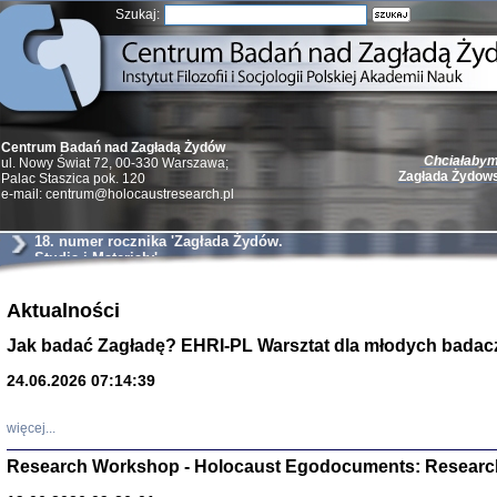
Szukaj:
Chciałabym 
Centrum Badań nad Zagładą Żydów
Zagłada Żydow
ul. Nowy Świat 72, 00-330 Warszawa;
Palac Staszica pok. 120
e-mail: centrum@holocaustresearch.pl
18. numer rocznika 'Zagłada Żydów.
Studia i Materiały'
Żydzi w walc
Aktualności
Germany 193
Natalia Aleksiun, 
Jak badać Zagładę? EHRI-PL Warsztat dla młodych badac
Deborah Dash Moor
Turski, Laurence 
(Arkadij Zelcer)
24.06.2026 07:14:39
red. Krzysztof Pe
Warszawa 20
więcej...
Research Workshop - Holocaust Egodocuments: Researc