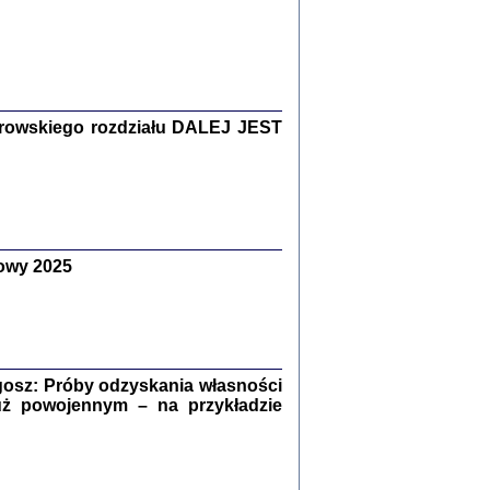
Zagłada Żydów.
Studia i Materiały
nr 15, R. 2019
Warszawa 2019
rowskiego rozdziału DALEJ JEST
owy 2025
ów.
iały
8
18
osz: Próby odzyskania własności
uż powojennym – na przykładzie