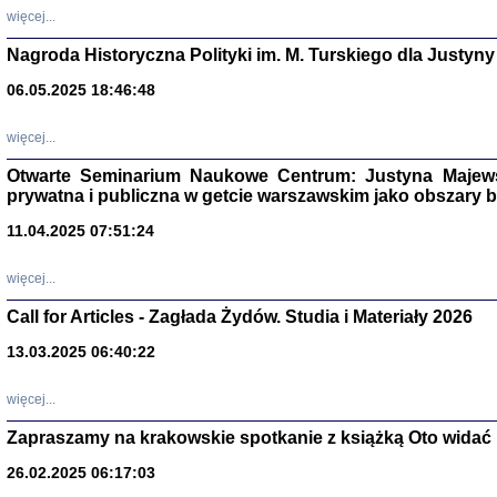
DALEJ JEST NOC. Los
więcej...
red. i wstę
Nagroda Historyczna Polityki im. M. Turskiego dla Justyny
06.05.2025 18:46:48
ŻADNA BLA
więcej...
Wspomnieni
Stanisław A
Otwarte Seminarium Naukowe Centrum: Justyna Majewsk
Warszawa 
prywatna i publiczna w getcie warszawskim jako obszary
11.04.2025 07:51:24
więcej...
Call for Articles - Zagłada Żydów. Studia i Materiały 2026
13.03.2025 06:40:22
więcej...
Zapraszamy na krakowskie spotkanie z książką Oto widać i
TYLEŚMY JU
Dziennik pi
26.02.2025 06:17:03
Clara Kram