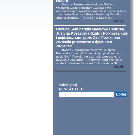
historii
Otwarte Seminarium Naukowe Wioletta
Wejmann „Ja to pamiętam”. Zagłada we
wspomnieniach świadkiń i świadków historii: relacje
z archiwum Pracowni Historii Mówionej Ośrodka
„Brama Grodzka – Teatr NN” w Lublinie ...
więcej...
Otwarte Seminarium Naukowe Centrum.
Justyna Koszarska-Szulc - Połkniesz kulę
i pójdziesz tam, gdzie Żyd. Powojenne
zeznania procesowe a dyskurs o
Zagładzie.
Otwarte Seminarium Naukowe Justyna
Koszarska-Szulc „Połkniesz kulę i pójdziesz tam,
gdzie Żyd”. Powojenne zeznania procesowe a
dyskurs o Zagładzie Spotkanie odbędzie się w
środę 15 kwietnia br. w sali 161 w Pałacu St...
więcej...
subskrybuj
NEWSLETTER