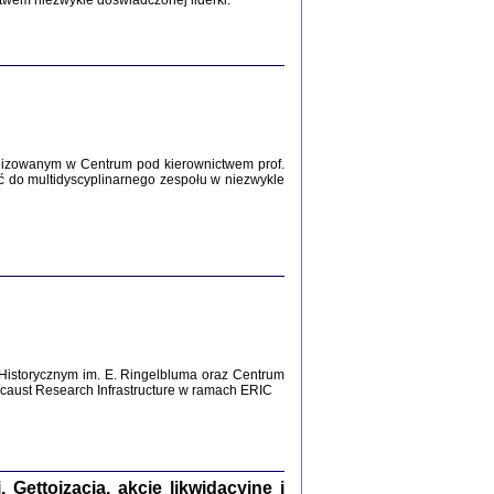
twem niezwykle doświadczonej liderki.
Zagłada Żydów.
Studia i Materiały
nr 12, R. 2016
Warszawa 2016
lizowanym w Centrum pod kierownictwem prof.
ć do multidyscyplinarnego zespołu w niezwykle
AŻ MAMY WSPANIAŁE ...
dzienniki Żydów z okolic Mińska
iego
tępem opatrzyła Barbara Engelking
2016
Historycznym im. E. Ringelbluma oraz Centrum
aust Research Infrastructure w ramach ERIC
T POSIADAĆ DOM POD ZIEMIĄ ...
ch z Zagłady w okolicach Dąbrowy
Tarnowskiej
oprac. i wstęp Jan Grabowski
Warszawa 2016
ettoizacja, akcje likwidacyjne i