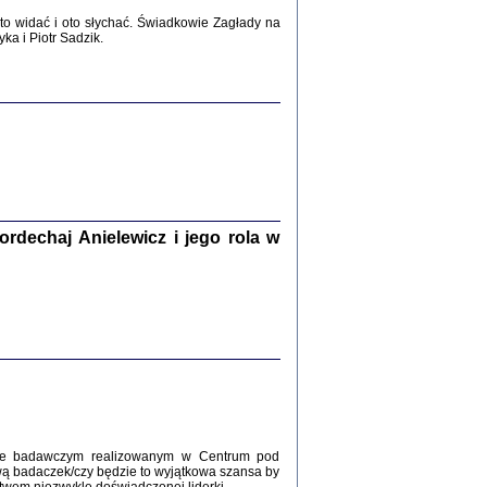
2017
o widać i oto słychać. Świadkowie Zagłady na
a i Piotr Sadzik.
WŚRÓD ZATRUTYCH NOŻY ...
i z getta i okupowanej Warszawy
c. i wstępem opatrzyła Agnieszka
Haska
Warszawa 2017
dechaj Anielewicz i jego rola w
, Z POMOCĄ BOŻĄ, JUŻ NIEBAWEM ...
 i Mirki Piżyców o życiu w getcie i okupowanej
ępem opatrzyła Barbara Engelking i Havi Dreifuss
2017
kcie badawczym realizowanym w Centrum pod
wą badaczek/czy będzie to wyjątkowa szansa by