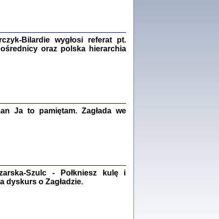
Zagłada Żydów.
Studia i Materiały
nr 18, R. 2022
Warszawa 2022
yk-Bilardie wygłosi referat pt.
pośrednicy oraz polska hierarchia
 iluzję, że żyjemy …
iętniki z Galicji Wschodniej
iszewa), Urman Jerzy Feliks, Strassler Szymon,
ndra Bańkowska
man Ja to pamiętam. Zagłada we
2
PAMIĘTNIK
Kalman Rotgeber
dra Bańkowska, wstęp Jacek Leociak
Warszawa 2021
rska-Szulc - Połkniesz kulę i
a dyskurs o Zagładzie.