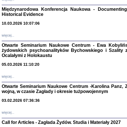
Zagłada Żyd
Studia i Mater
Międzynarodowa Konferencja Naukowa - Documenting 
nr 17, R. 202
Warszawa 20
Historical Evidence
10.03.2026 10:07:06
więcej...
Otwarte Seminarium Naukowe Centrum - Ewa Kobylińsk
NIE WIEMY CO PRZY
żydowskich psychoanalityków Bychowskiego i Szality z 
Dziennik p
Moszek Baum, oprac. Barb
Ocalałymi z Holokaustu
05.03.2026 11:10:20
więcej...
Otwarte Seminarium Naukowe Centrum -Karolina Panz, Z
wojną, w czasie Zagłady i okresie tużpowojennym
Zagłada Żyd
Studia i Mater
03.02.2026 07:36:36
nr 16, R. 202
Warszawa 20
więcej...
Call for Articles - Zagłada Żydów. Studia i Materiały 2027