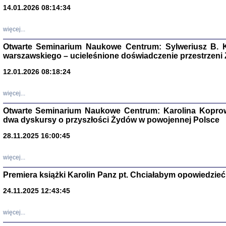
14.01.2026 08:14:34
Aryjs
więcej...
Sewek O
Otwarte Seminarium Naukowe Centrum: Sylweriusz B. K
warszawskiego – ucieleśnione doświadczenie przestrzeni
12.01.2026 08:18:24
więcej...
PISZĄC
Otwarte Seminarium Naukowe Centrum: Karolina Koprow
'z Dzie
dwa dyskursy o przyszłości Żydów w powojennej Polsce
Józef Zelkowicz, tłum.
28.11.2025 16:00:45
więcej...
Premiera książki Karolin Panz pt. Chciałabym opowiedzieć 
CZYTAJĄC GAZ
Dziennik pisa
24.11.2025 12:43:45
Jakub Hochbe
Warszawa 201
więcej...