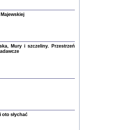
y Żydów w wybranych powiatach
okupowanej Polski
p Barbara Engelking, Jan Grabowski
 Majewskiej
Warszawa 2018
GA, ŻADNE KŁAMSTWO ...
a z warszawskiego getta
dler
,
oprac. i wstępem opatrzyła
Marta Janczewska
a, Mury i szczeliny. Przestrzeń
2018
 badawcze
Zagłada Żydów.
Studia i Materiały
nr 13, R. 2017
Warszawa 2017
 oto słychać
Ż PRZESZLI ...
sany w bunkrze (Żółkiew 1942-1944)
er
,
oprac. i wstępem opatrzyła Anna Wylegała