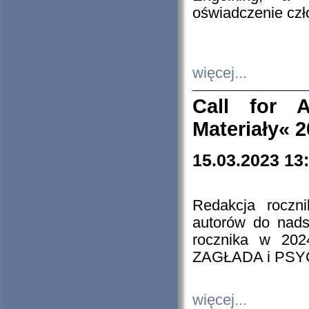
oświadczenie cz
więcej...
Call for A
Materiały« 
15.03.2023 13
Redakcja roczn
autorów do nads
rocznika w 202
ZAGŁADA i PS
więcej...