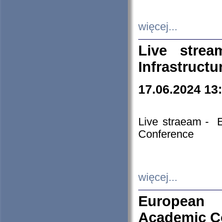
więcej...
Live stre
Infrastruct
17.06.2024 13
Live straeam - 
Conference
więcej...
European H
Academic C