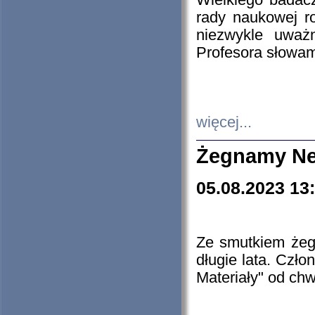
Wielkiego badacz
rady naukowej ro
niezwykle uważn
Profesora słowam
więcej...
Żegnamy Ne
05.08.2023 13
Ze smutkiem żeg
długie lata. Czł
Materiały" od chw