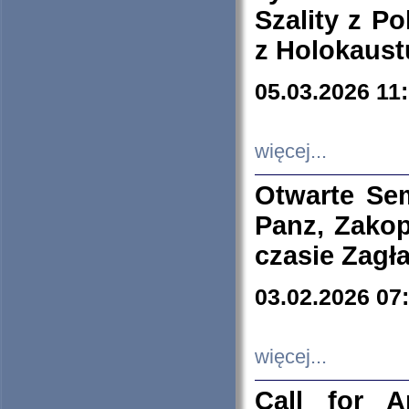
Szality z Po
z Holokaust
05.03.2026 11
więcej...
Otwarte Se
Panz, Zakop
czasie Zagł
03.02.2026 07
więcej...
Call for A