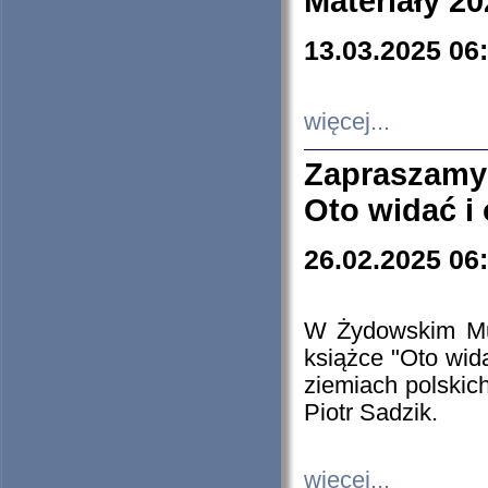
Materiały 20
13.03.2025 06
więcej...
Zapraszamy
Oto widać i
26.02.2025 06
W Żydowskim Muz
książce "Oto wid
ziemiach polski
Piotr Sadzik.
więcej...