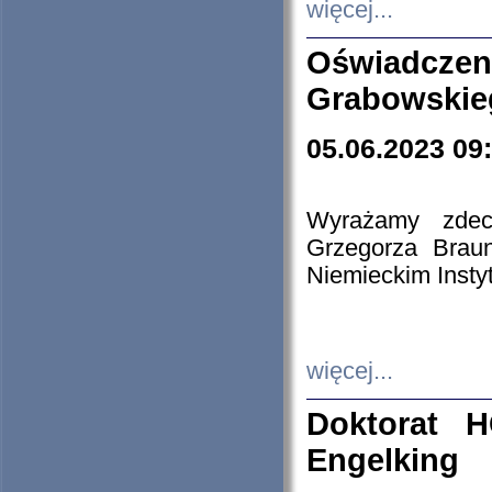
więcej...
Oświadczen
Grabowskie
05.06.2023 09
Wyrażamy zdecy
Grzegorza Brau
Niemieckim Insty
więcej...
Doktorat H
Engelking