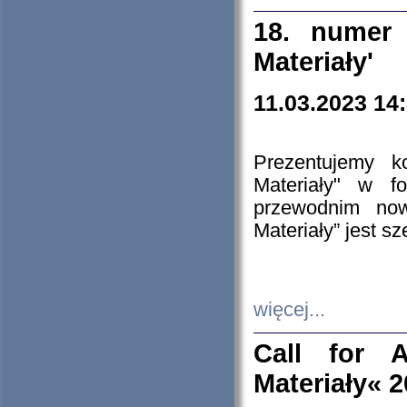
18. numer 
Materiały'
11.03.2023 14
Prezentujemy k
Materiały" w 
przewodnim now
Materiały” jest s
więcej...
Call for A
Materiały« 