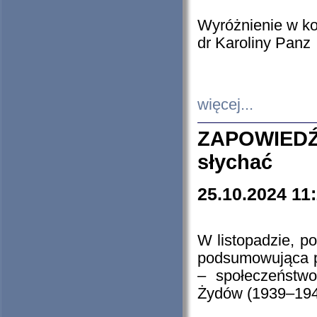
Wyróżnienie w k
dr Karoliny Panz
więcej...
ZAPOWIEDŹ
słychać
25.10.2024 11
W listopadzie, p
podsumowująca p
– społeczeństw
Żydów (1939–194