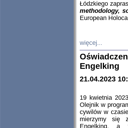
Łódzkiego zapras
methodology, so
European Holocau
więcej...
Oświadczen
Engelking
21.04.2023 10
19 kwietnia 2023
Olejnik w progra
cywilów w czasie
mierzymy się z
Engelking, a 