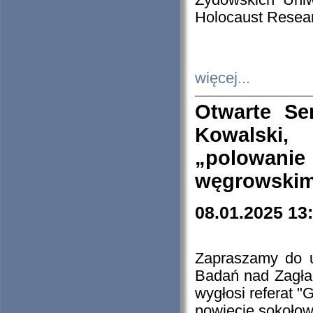
Żydowskich Uniw
Holocaust Resear
więcej...
Otwarte Se
Kowalski, 
„polowanie
węgrowskim.
08.01.2025 13
Zapraszamy do 
Badań nad Zagła
wygłosi referat "
powiecie sokołow