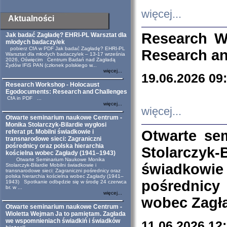
więcej...
Aktualności
Research W
Jak badać Zagładę? EHRI-PL Warsztat dla
młodych badaczy/ek
pobierz CfA w PDF Jak badać Zagładę? EHRI-PL
Research an
Warsztat dla młodych badaczy/ek – 13-17 września
2026, Oświęcim Centrum Badań nad Zagładą
Żydów IFiS PAN (członek polskiego w...
więcej...
19.06.2026 09
Research Workshop - Holocaust
Egodocuments: Research and Challenges
CfA in PDF ...
więcej...
więcej...
Otwarte seminarium naukowe Centrum -
Monika Stolarczyk-Bilardie wygłosi
Otwarte se
referat pt. Mobilni świadkowie i
transnarodowe sieci: Zagraniczni
pośrednicy oraz polska hierarchia
Stolarczyk-
kościelna wobec Zagłady (1941–1943)
Otwarte Seminarium Naukowe Monika
świadkowie
Stolarczyk-Bilardie Mobilni świadkowie i
transnarodowe sieci: Zagraniczni pośrednicy oraz
polska hierarchia kościelna wobec Zagłady (1941–
pośrednicy
1943) Spotkanie odbędzie się w środę 24 czerwca
br. w ...
więcej...
wobec Zagła
Otwarte seminarium naukowe Centrum -
Wioletta Wejman Ja to pamiętam. Zagłada
we wspomnieniach świadkiń i świadków
11.06.2026 12