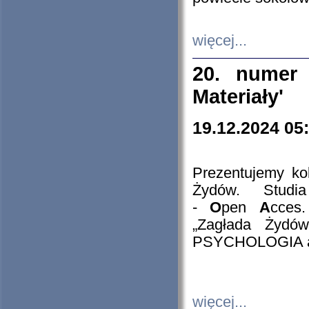
więcej...
20. numer 
Materiały'
19.12.2024 05
Prezentujemy kol
Żydów. Stud
-
O
pen
A
cces
„Zagłada Żydów
PSYCHOLOGIA 
więcej...