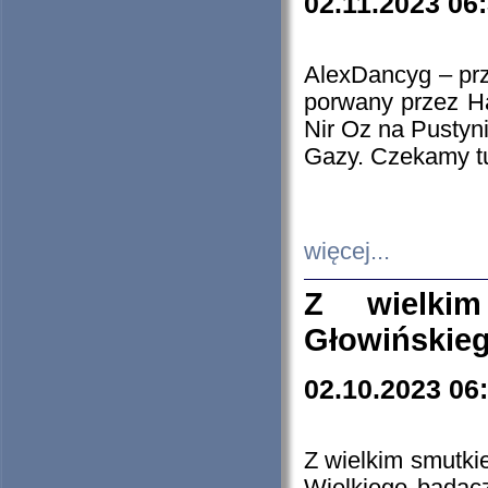
02.11.2023 06
AlexDancyg – przy
porwany przez H
Nir Oz na Pustyn
Gazy. Czekamy tu
więcej...
Z wielki
Głowińskie
02.10.2023 06
Z wielkim smutki