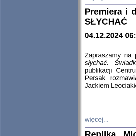
Premiera i
SŁYCHAĆ
04.12.2024 06
Zapraszamy na p
słychać. Świad
publikacji Cen
Persak rozmawi
Jackiem Leociaki
więcej...
Replika Mi