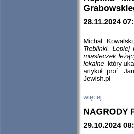
Grabowskieg
28.11.2024 07
Michał Kowalski
Treblinki. Lepie
miasteczek leżąc
lokalne
, który uk
artykuł prof. J
Jewish.pl
więcej...
NAGRODY P
29.10.2024 08