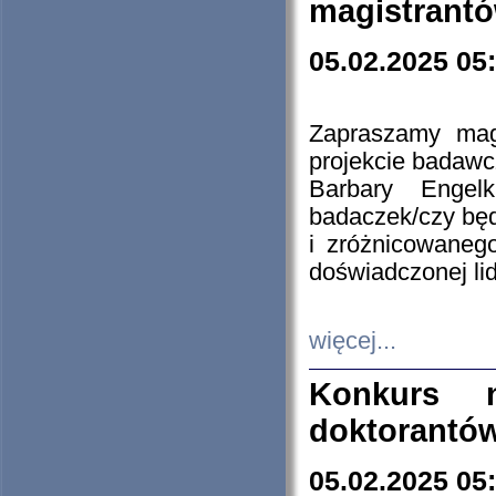
magistrantó
05.02.2025 05
Zapraszamy mag
projekcie badaw
Barbary Engel
badaczek/czy będ
i zróżnicowaneg
doświadczonej lid
więcej...
Konkurs n
doktorantó
05.02.2025 05