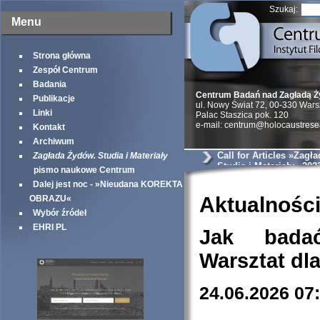
Szukaj:
Menu
Strona główna
Zespół Centrum
Badania
Centrum Badań nad Zagładą 
Publikacje
ul. Nowy Świat 72, 00-330 War
Linki
Palac Staszica pok. 120
e-mail: centrum@holocaustrese
Kontakt
Archiwum
Call for Articles »Zagł
Zagłada Żydów. Studia i Materiały
Studia i Materiały« 202
pismo naukowe Centrum
Dalej jest noc - »Nieudana KOREKTA
Aktualnośc
OBRAZU«
Wybór źródeł
EHRI PL
Jak bada
Warsztat dl
24.06.2026 07