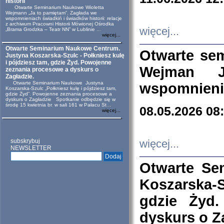
historii
Otwarte Seminarium Naukowe Wioletta
Wejmann „Ja to pamiętam”. Zagłada we
wspomnieniach świadkiń i świadków historii: relacje
z archiwum Pracowni Historii Mówionej Ośrodka
więcej...
„Brama Grodzka – Teatr NN” w Lublinie ...
więcej...
Otwarte Seminarium Naukowe Centrum.
Otwarte se
Justyna Koszarska-Szulc - Połkniesz kulę
i pójdziesz tam, gdzie Żyd. Powojenne
Wejman 
zeznania procesowe a dyskurs o
Zagładzie.
Otwarte Seminarium Naukowe Justyna
wspomnienia
Koszarska-Szulc „Połkniesz kulę i pójdziesz tam,
gdzie Żyd”. Powojenne zeznania procesowe a
dyskurs o Zagładzie Spotkanie odbędzie się w
środę 15 kwietnia br. w sali 161 w Pałacu St...
08.05.2026 08
więcej...
subskrybuj
więcej...
NEWSLETTER
Otwarte Se
Koszarska-S
gdzie Żyd
dyskurs o Z