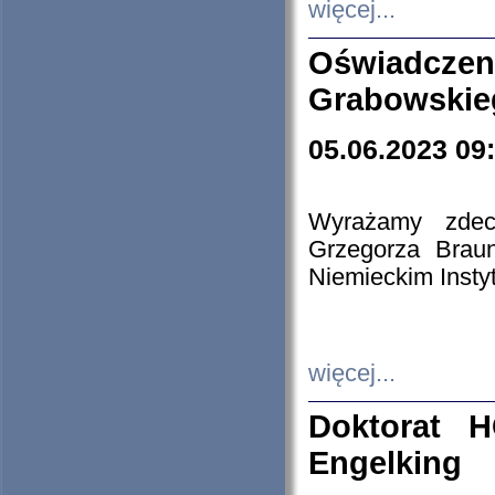
więcej...
Oświadczen
Grabowskie
05.06.2023 09
Wyrażamy zdecy
Grzegorza Brau
Niemieckim Insty
więcej...
Doktorat H
Engelking