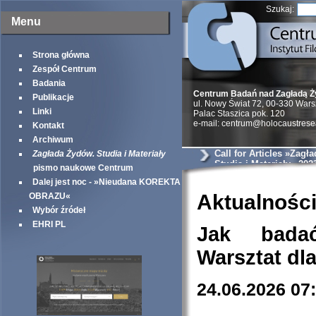
Szukaj:
Menu
Strona główna
Zespół Centrum
Badania
Centrum Badań nad Zagładą 
Publikacje
ul. Nowy Świat 72, 00-330 War
Linki
Palac Staszica pok. 120
e-mail: centrum@holocaustrese
Kontakt
Archiwum
Call for Articles »Zagł
Zagłada Żydów. Studia i Materiały
Studia i Materiały« 202
pismo naukowe Centrum
Dalej jest noc - »Nieudana KOREKTA
Aktualnośc
OBRAZU«
Wybór źródeł
EHRI PL
Jak bada
Warsztat dl
24.06.2026 07