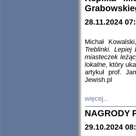
Grabowskieg
28.11.2024 07
Michał Kowalski
Treblinki. Lepie
miasteczek leżąc
lokalne
, który uk
artykuł prof. J
Jewish.pl
więcej...
NAGRODY P
29.10.2024 08