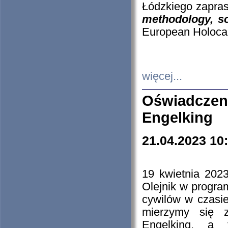
Łódzkiego zapras
methodology, so
European Holocau
więcej...
Oświadczen
Engelking
21.04.2023 10
19 kwietnia 2023
Olejnik w progra
cywilów w czasie
mierzymy się z
Engelking, a 