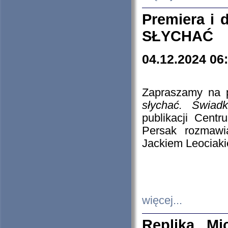
Premiera i
SŁYCHAĆ
04.12.2024 06
Zapraszamy na p
słychać. Świad
publikacji Cen
Persak rozmawi
Jackiem Leociaki
więcej...
Replika Mi