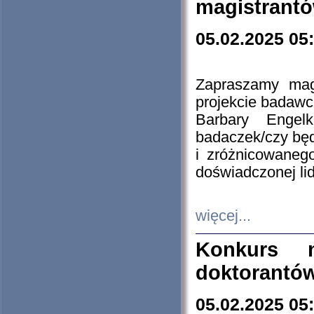
magistrantó
05.02.2025 05
Zapraszamy mag
projekcie badaw
Barbary Engel
badaczek/czy będ
i zróżnicowaneg
doświadczonej lid
więcej...
Konkurs n
doktorantó
05.02.2025 05