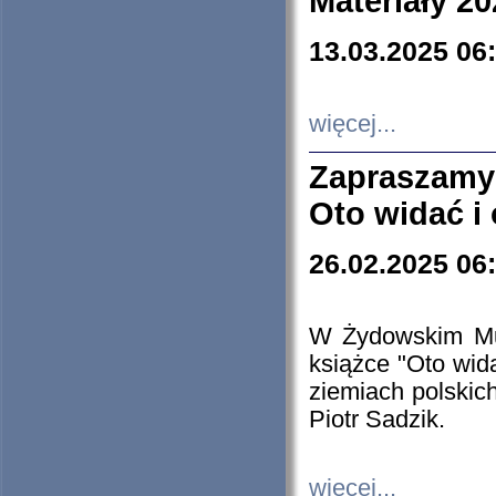
Materiały 20
13.03.2025 06
więcej...
Zapraszamy
Oto widać i
26.02.2025 06
W Żydowskim Muz
książce "Oto wid
ziemiach polski
Piotr Sadzik.
więcej...