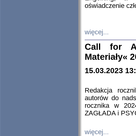
oświadczenie cz
więcej...
Call for A
Materiały« 
15.03.2023 13
Redakcja roczn
autorów do nads
rocznika w 202
ZAGŁADA i PS
więcej...