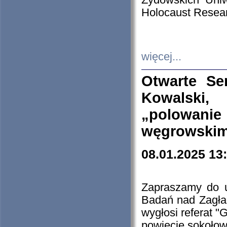
Żydowskich Uniw
Holocaust Resear
więcej...
Otwarte Se
Kowalski, 
„polowanie
węgrowskim.
08.01.2025 13
Zapraszamy do 
Badań nad Zagła
wygłosi referat "
powiecie sokołow