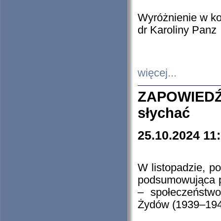
Wyróżnienie w k
dr Karoliny Panz
więcej...
ZAPOWIEDŹ
słychać
25.10.2024 11
W listopadzie, p
podsumowująca p
– społeczeństw
Żydów (1939–194