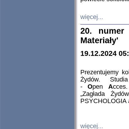
więcej...
20. numer 
Materiały'
19.12.2024 05
Prezentujemy kol
Żydów. Stud
-
O
pen
A
cces
„Zagłada Żydów
PSYCHOLOGIA 
więcej...