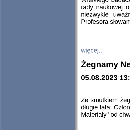
Wielkiego badacz
rady naukowej ro
niezwykle uważn
Profesora słowam
więcej...
Żegnamy Ne
05.08.2023 13
Ze smutkiem żeg
długie lata. Czł
Materiały" od chw