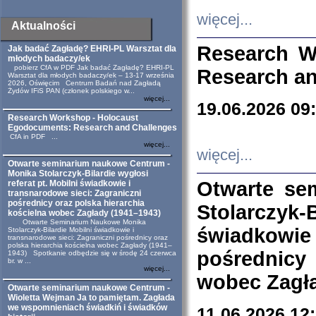
więcej...
Aktualności
Research W
Jak badać Zagładę? EHRI-PL Warsztat dla
młodych badaczy/ek
pobierz CfA w PDF Jak badać Zagładę? EHRI-PL
Research an
Warsztat dla młodych badaczy/ek – 13-17 września
2026, Oświęcim Centrum Badań nad Zagładą
Żydów IFiS PAN (członek polskiego w...
więcej...
19.06.2026 09
Research Workshop - Holocaust
Egodocuments: Research and Challenges
CfA in PDF ...
więcej...
więcej...
Otwarte seminarium naukowe Centrum -
Monika Stolarczyk-Bilardie wygłosi
Otwarte se
referat pt. Mobilni świadkowie i
transnarodowe sieci: Zagraniczni
pośrednicy oraz polska hierarchia
Stolarczyk-
kościelna wobec Zagłady (1941–1943)
Otwarte Seminarium Naukowe Monika
świadkowie
Stolarczyk-Bilardie Mobilni świadkowie i
transnarodowe sieci: Zagraniczni pośrednicy oraz
polska hierarchia kościelna wobec Zagłady (1941–
pośrednicy
1943) Spotkanie odbędzie się w środę 24 czerwca
br. w ...
więcej...
wobec Zagła
Otwarte seminarium naukowe Centrum -
Wioletta Wejman Ja to pamiętam. Zagłada
we wspomnieniach świadkiń i świadków
11.06.2026 12