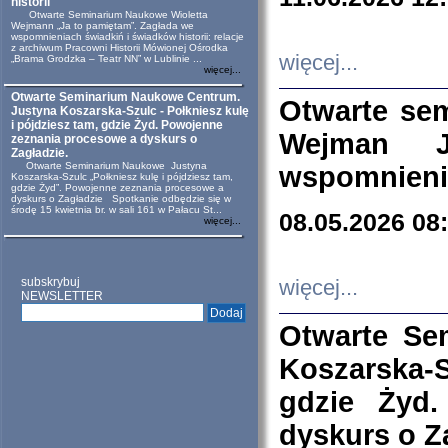
historii
Otwarte Seminarium Naukowe Wioletta
Wejmann „Ja to pamiętam”. Zagłada we
wspomnieniach świadkiń i świadków historii: relacje
z archiwum Pracowni Historii Mówionej Ośrodka
więcej...
„Brama Grodzka – Teatr NN” w Lublinie ...
więcej...
Otwarte Seminarium Naukowe Centrum.
Otwarte se
Justyna Koszarska-Szulc - Połkniesz kulę
i pójdziesz tam, gdzie Żyd. Powojenne
Wejman 
zeznania procesowe a dyskurs o
Zagładzie.
Otwarte Seminarium Naukowe Justyna
wspomnienia
Koszarska-Szulc „Połkniesz kulę i pójdziesz tam,
gdzie Żyd”. Powojenne zeznania procesowe a
dyskurs o Zagładzie Spotkanie odbędzie się w
środę 15 kwietnia br. w sali 161 w Pałacu St...
08.05.2026 08
więcej...
subskrybuj
więcej...
NEWSLETTER
Otwarte Se
Koszarska-S
gdzie Żyd
dyskurs o Z