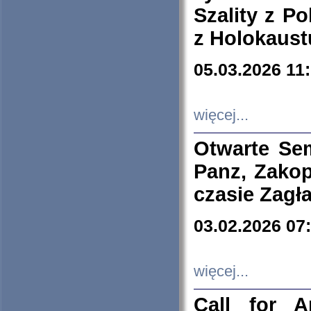
Szality z Po
z Holokaust
05.03.2026 11
więcej...
Otwarte Se
Panz, Zakop
czasie Zagł
03.02.2026 07
więcej...
Call for A