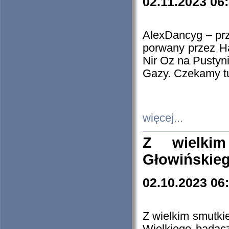
02.11.2023 06
AlexDancyg – przy
porwany przez H
Nir Oz na Pustyn
Gazy. Czekamy tu
więcej...
Z wielki
Głowińskie
02.10.2023 06
Z wielkim smutki