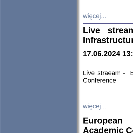
więcej...
Live stre
Infrastruct
17.06.2024 13
Live straeam - 
Conference
więcej...
European H
Academic C