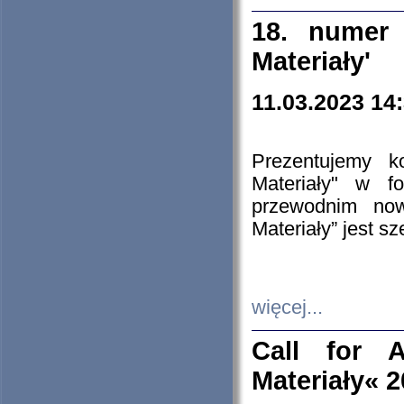
18. numer 
Materiały'
11.03.2023 14
Prezentujemy k
Materiały" w 
przewodnim now
Materiały” jest s
więcej...
Call for A
Materiały« 