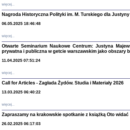
DALEJ JEST NOC. Los
więcej...
red. i wstę
Nagroda Historyczna Polityki im. M. Turskiego dla Justyny
06.05.2025 18:46:48
ŻADNA BLA
więcej...
Wspomnieni
Stanisław A
Otwarte Seminarium Naukowe Centrum: Justyna Majewsk
Warszawa 
prywatna i publiczna w getcie warszawskim jako obszary
11.04.2025 07:51:24
więcej...
Call for Articles - Zagłada Żydów. Studia i Materiały 2026
13.03.2025 06:40:22
więcej...
Zapraszamy na krakowskie spotkanie z książką Oto widać i
TYLEŚMY JU
Dziennik pi
26.02.2025 06:17:03
Clara Kram