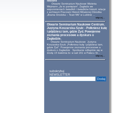
historii
Otwarte Seminarium Naukowe Wioletta
Wejmann „Ja to pamiętam”. Zagłada we
wspomnieniach świadkiń i świadków historii: relacje
z archiwum Pracowni Historii Mówionej Ośrodka
„Brama Grodzka – Teatr NN” w Lublinie ...
więcej...
Otwarte Seminarium Naukowe Centrum.
Justyna Koszarska-Szulc - Połkniesz kulę
i pójdziesz tam, gdzie Żyd. Powojenne
zeznania procesowe a dyskurs o
Zagładzie.
Otwarte Seminarium Naukowe Justyna
Koszarska-Szulc „Połkniesz kulę i pójdziesz tam,
gdzie Żyd”. Powojenne zeznania procesowe a
dyskurs o Zagładzie Spotkanie odbędzie się w
środę 15 kwietnia br. w sali 161 w Pałacu St...
więcej...
subskrybuj
NEWSLETTER