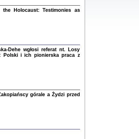
ów.
iały
the Holocaust: Testimonies as
1
21
a-Dehe wgłosi referat nt. Losy
NIESIE NAM KOLEJNA GODZINA ...
Polski i ich pionierska praca z
isany w ukryciu w latach 1943-1944
ara Engelking, tłum. z jidysz Monika
Polit
Warszawa 2020
akopiańscy górale a Żydzi przed
ów.
iały
0
20