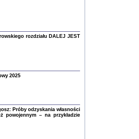
Zagłada Żydów.
Studia i Materiały
nr 15, R. 2019
Warszawa 2019
rowskiego rozdziału DALEJ JEST
owy 2025
ów.
iały
8
18
osz: Próby odzyskania własności
uż powojennym – na przykładzie