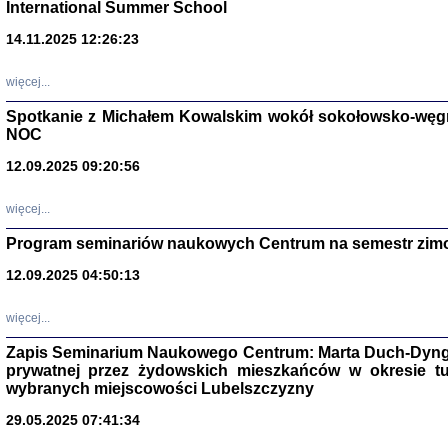
International Summer School
14.11.2025 12:26:23
więcej...
Spotkanie z Michałem Kowalskim wokół sokołowsko-węg
NOC
12.09.2025 09:20:56
więcej...
Program seminariów naukowych Centrum na semestr zim
Zagłada Żyd
Studia i Mater
12.09.2025 04:50:13
nr 14, R. 201
Warszawa 20
więcej...
Zapis Seminarium Naukowego Centrum: Marta Duch-Dyng
prywatnej przez żydowskich mieszkańców w okresie t
wybranych miejscowości Lubelszczyzny
29.05.2025 07:41:34