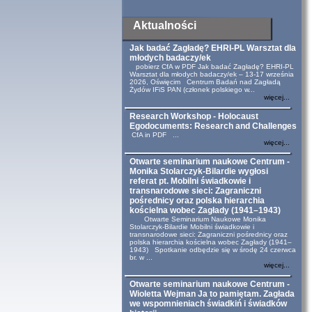
Aktualności
Jak badać Zagładę? EHRI-PL Warsztat dla
młodych badaczy/ek
pobierz CfA w PDF Jak badać Zagładę? EHRI-PL
Warsztat dla młodych badaczy/ek – 13-17 września
2026, Oświęcim Centrum Badań nad Zagładą
Żydów IFiS PAN (członek polskiego w...
więcej...
Research Workshop - Holocaust
Egodocuments: Research and Challenges
CfA in PDF ...
więcej...
Otwarte seminarium naukowe Centrum -
Monika Stolarczyk-Bilardie wygłosi
referat pt. Mobilni świadkowie i
transnarodowe sieci: Zagraniczni
pośrednicy oraz polska hierarchia
kościelna wobec Zagłady (1941–1943)
Otwarte Seminarium Naukowe Monika
Stolarczyk-Bilardie Mobilni świadkowie i
transnarodowe sieci: Zagraniczni pośrednicy oraz
polska hierarchia kościelna wobec Zagłady (1941–
1943) Spotkanie odbędzie się w środę 24 czerwca
br. w ...
więcej...
Otwarte seminarium naukowe Centrum -
Wioletta Wejman Ja to pamiętam. Zagłada
we wspomnieniach świadkiń i świadków