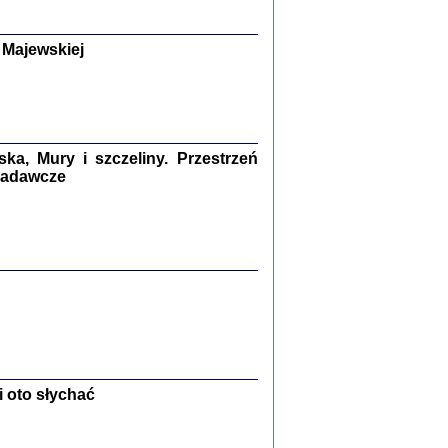
y Żydów w wybranych powiatach
okupowanej Polski
p Barbara Engelking, Jan Grabowski
 Majewskiej
Warszawa 2018
GA, ŻADNE KŁAMSTWO ...
a z warszawskiego getta
dler
,
oprac. i wstępem opatrzyła
Marta Janczewska
a, Mury i szczeliny. Przestrzeń
2018
 badawcze
Zagłada Żydów.
Studia i Materiały
nr 13, R. 2017
Warszawa 2017
 oto słychać
Ż PRZESZLI ...
sany w bunkrze (Żółkiew 1942-1944)
er
,
oprac. i wstępem opatrzyła Anna Wylegała