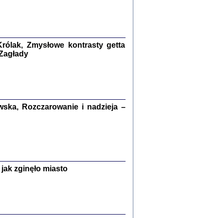
kiego Żyda wspomnienia, łzy i myśli
Zapiski z okupacyjnej Warszawy
konowski, oprac. Marta Janczewska
rólak, Zmysłowe kontrasty getta
Warszawa 2020
 Zagłady
Y TE SŁOWA JEST PRACOWNIKIEM
ska, Rozczarowanie i nadzieja –
GETTOWEJ INSTYTUCJI ...
nnika' i inne pisma z łódzkiego getta
 z jidysz, oprac. i wstęp. Monika Polit
Warszawa 2019
jak zginęło miasto
ETĘ NIEMIECKĄ ...
ny w ukryciu w Warszawie w latach 1943-1944
rg
,
oprac. i wstępem opatrzyła
Barbara Engelking
9