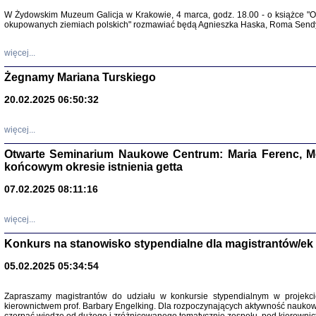
Warszawa 
W Żydowskim Muzeum Galicja w Krakowie, 4 marca, godz. 18.00 - o książce "Ot
okupowanych ziemiach polskich" rozmawiać będą Agnieszka Haska, Roma Sendyk
więcej...
Żegnamy Mariana Turskiego
20.02.2025 06:50:32
Zapisk
Tadeusz Obremski, opra
więcej...
Otwarte Seminarium Naukowe Centrum: Maria Ferenc, Mor
końcowym okresie istnienia getta
07.02.2025 08:11:16
więcej...
PO WOJNIE
Pisma Kopla
Konkurs na stanowisko stypendialne dla magistrantów/ek
Warszawie
oprac. i wst
05.02.2025 05:34:54
Warszawa 
Zapraszamy magistrantów do udziału w konkursie stypendialnym w proje
kierownictwem prof. Barbary Engelking. Dla rozpoczynających aktywność nauko