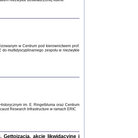
twem niezwykle doświadczonej liderki.
Zagłada Żydów.
Studia i Materiały
nr 12, R. 2016
Warszawa 2016
lizowanym w Centrum pod kierownictwem prof.
ć do multidyscyplinarnego zespołu w niezwykle
AŻ MAMY WSPANIAŁE ...
dzienniki Żydów z okolic Mińska
iego
tępem opatrzyła Barbara Engelking
2016
Historycznym im. E. Ringelbluma oraz Centrum
aust Research Infrastructure w ramach ERIC
T POSIADAĆ DOM POD ZIEMIĄ ...
ch z Zagłady w okolicach Dąbrowy
Tarnowskiej
oprac. i wstęp Jan Grabowski
Warszawa 2016
ettoizacja, akcje likwidacyjne i