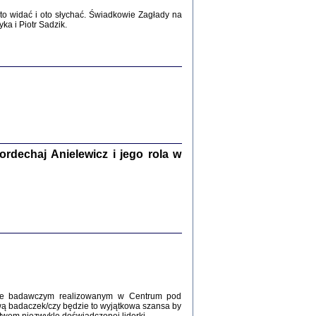
2017
o widać i oto słychać. Świadkowie Zagłady na
a i Piotr Sadzik.
WŚRÓD ZATRUTYCH NOŻY ...
i z getta i okupowanej Warszawy
c. i wstępem opatrzyła Agnieszka
Haska
Warszawa 2017
dechaj Anielewicz i jego rola w
, Z POMOCĄ BOŻĄ, JUŻ NIEBAWEM ...
 i Mirki Piżyców o życiu w getcie i okupowanej
ępem opatrzyła Barbara Engelking i Havi Dreifuss
2017
kcie badawczym realizowanym w Centrum pod
wą badaczek/czy będzie to wyjątkowa szansa by