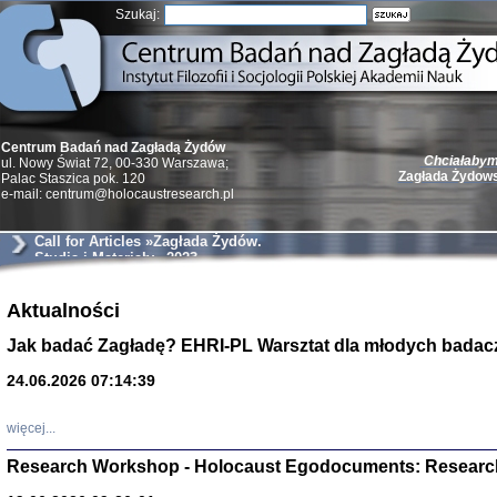
Szukaj:
Chciałabym 
Centrum Badań nad Zagładą Żydów
Zagłada Żydow
ul. Nowy Świat 72, 00-330 Warszawa;
Palac Staszica pok. 120
e-mail: centrum@holocaustresearch.pl
Call for Articles »Zagłada Żydów.
Studia i Materiały« 2023
Żydzi w walc
Aktualności
Germany 193
Natalia Aleksiun, 
Jak badać Zagładę? EHRI-PL Warsztat dla młodych badac
Deborah Dash Moor
Turski, Laurence 
(Arkadij Zelcer)
24.06.2026 07:14:39
red. Krzysztof Pe
Warszawa 20
więcej...
Research Workshop - Holocaust Egodocuments: Researc