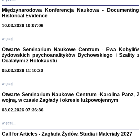
Zagłada Żyd
Studia i Mater
Międzynarodowa Konferencja Naukowa - Documenting 
nr 17, R. 202
Warszawa 20
Historical Evidence
10.03.2026 10:07:06
więcej...
Otwarte Seminarium Naukowe Centrum - Ewa Kobylińsk
NIE WIEMY CO PRZY
żydowskich psychoanalityków Bychowskiego i Szality z 
Dziennik p
Moszek Baum, oprac. Barb
Ocalałymi z Holokaustu
05.03.2026 11:10:20
więcej...
Otwarte Seminarium Naukowe Centrum -Karolina Panz, Z
wojną, w czasie Zagłady i okresie tużpowojennym
Zagłada Żyd
Studia i Mater
03.02.2026 07:36:36
nr 16, R. 202
Warszawa 20
więcej...
Call for Articles - Zagłada Żydów. Studia i Materiały 2027