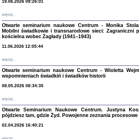
19.06.2026 09:26:01
więcej...
Otwarte seminarium naukowe Centrum - Monika Stolarcz
Mobilni świadkowie i transnarodowe sieci: Zagraniczni 
kościelna wobec Zagłady (1941–1943)
11.06.2026 12:05:44
Znowu mieliśmy
Dzienniki i pam
Binder Elza (El
więcej...
Wagner Rózia
oprac. Aleksa
Otwarte seminarium naukowe Centrum - Wioletta Wej
Warszawa 202
wspomnieniach świadkiń i świadków historii
08.05.2026 08:34:35
więcej...
oprac. Aleksan
Otwarte Seminarium Naukowe Centrum. Justyna Kosza
pójdziesz tam, gdzie Żyd. Powojenne zeznania procesowe 
02.04.2026 16:40:21
więcej...