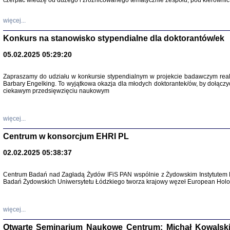
czerpać wiedzę od dużego i zróżnicowanego tematycznie zespołu, pod kierownic
więcej...
Konkurs na stanowisko stypendialne dla doktorantów/ek
05.02.2025 05:29:20
Zapraszamy do udziału w konkursie stypendialnym w projekcie badawczym rea
Barbary Engelking. To wyjątkowa okazja dla młodych doktorantek/ów, by dołączy
ciekawym przedsięwzięciu naukowym
SNY CHOCI
Okupacyjne 
Mazowieck
oprac. i ws
więcej...
Warszawa 
Centrum w konsorcjum EHRI PL
02.02.2025 05:38:37
Centrum Badań nad Zagładą Żydów IFiS PAN wspólnie z Żydowskim Instytutem 
Badań Żydowskich Uniwersytetu Łódzkiego tworza krajowy węzeł European Holoc
SZCZĘŚCIE JES
Losy kobiet ocalały
więcej...
Otwarte Seminarium Naukowe Centrum: Michał Kowalski, G