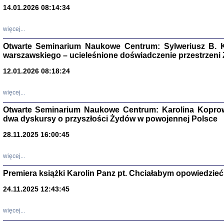
14.01.2026 08:14:34
Aryjs
więcej...
Sewek O
Otwarte Seminarium Naukowe Centrum: Sylweriusz B. K
warszawskiego – ucieleśnione doświadczenie przestrzeni
12.01.2026 08:18:24
więcej...
PISZĄC
Otwarte Seminarium Naukowe Centrum: Karolina Koprow
'z Dzie
dwa dyskursy o przyszłości Żydów w powojennej Polsce
Józef Zelkowicz, tłum.
28.11.2025 16:00:45
więcej...
Premiera książki Karolin Panz pt. Chciałabym opowiedzieć 
CZYTAJĄC GAZ
Dziennik pisa
24.11.2025 12:43:45
Jakub Hochbe
Warszawa 201
więcej...