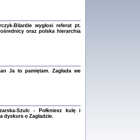
Zagłada Żydów.
Studia i Materiały
nr 18, R. 2022
Warszawa 2022
yk-Bilardie wygłosi referat pt.
pośrednicy oraz polska hierarchia
 iluzję, że żyjemy …
iętniki z Galicji Wschodniej
iszewa), Urman Jerzy Feliks, Strassler Szymon,
ndra Bańkowska
man Ja to pamiętam. Zagłada we
2
PAMIĘTNIK
Kalman Rotgeber
dra Bańkowska, wstęp Jacek Leociak
Warszawa 2021
rska-Szulc - Połkniesz kulę i
a dyskurs o Zagładzie.