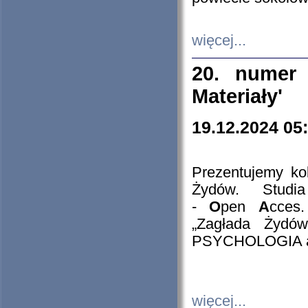
więcej...
20. numer 
Materiały'
19.12.2024 05
Prezentujemy kol
Żydów. Stud
-
O
pen
A
cces
„Zagłada Żydów
PSYCHOLOGIA 
więcej...