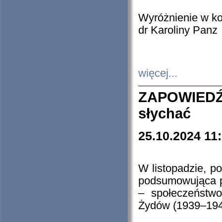
Wyróżnienie w k
dr Karoliny Panz
więcej...
ZAPOWIEDŹ
słychać
25.10.2024 11
W listopadzie, p
podsumowująca p
– społeczeństw
Żydów (1939–194