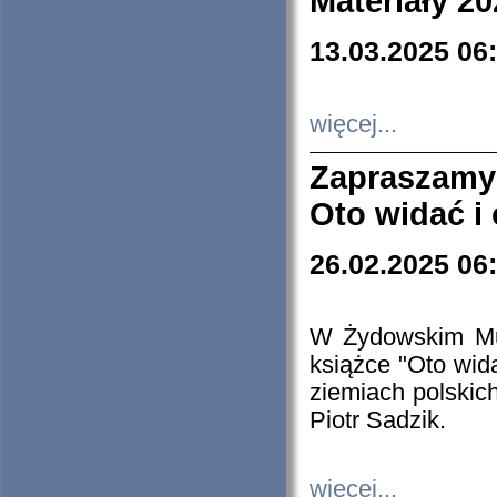
Materiały 20
13.03.2025 06
więcej...
Zapraszamy
Oto widać i
26.02.2025 06
W Żydowskim Muz
książce "Oto wid
ziemiach polski
Piotr Sadzik.
więcej...