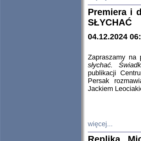
Premiera i
SŁYCHAĆ
04.12.2024 06
Zapraszamy na p
słychać. Świad
publikacji Cen
Persak rozmawi
Jackiem Leociaki
więcej...
Replika Mi