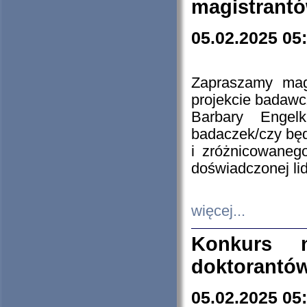
magistrantó
05.02.2025 05
Zapraszamy mag
projekcie badaw
Barbary Engel
badaczek/czy będ
i zróżnicowaneg
doświadczonej lid
więcej...
Konkurs n
doktorantó
05.02.2025 05