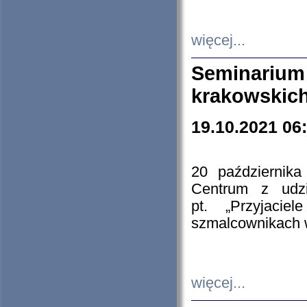
więcej...
Seminarium
krakowskich
19.10.2021 06
20 październik
Centrum z udzia
pt. „Przyjacie
szmalcownikach
więcej...