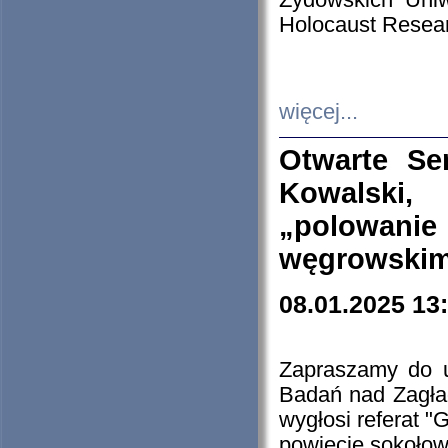
Żydowskich Uniw
Holocaust Resear
więcej...
Otwarte Se
Kowalski, 
„polowanie
węgrowskim.
08.01.2025 13
Zapraszamy do 
Badań nad Zagła
wygłosi referat "
powiecie sokołow