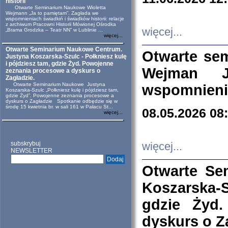
historii
Otwarte Seminarium Naukowe Wioletta
Wejmann „Ja to pamiętam”. Zagłada we
wspomnieniach świadkiń i świadków historii: relacje
z archiwum Pracowni Historii Mówionej Ośrodka
więcej...
„Brama Grodzka – Teatr NN” w Lublinie ...
więcej...
Otwarte Seminarium Naukowe Centrum.
Otwarte se
Justyna Koszarska-Szulc - Połkniesz kulę
i pójdziesz tam, gdzie Żyd. Powojenne
Wejman 
zeznania procesowe a dyskurs o
Zagładzie.
Otwarte Seminarium Naukowe Justyna
wspomnienia
Koszarska-Szulc „Połkniesz kulę i pójdziesz tam,
gdzie Żyd”. Powojenne zeznania procesowe a
dyskurs o Zagładzie Spotkanie odbędzie się w
środę 15 kwietnia br. w sali 161 w Pałacu St...
08.05.2026 08
więcej...
subskrybuj
więcej...
NEWSLETTER
Otwarte Se
Koszarska-S
gdzie Żyd
dyskurs o Z