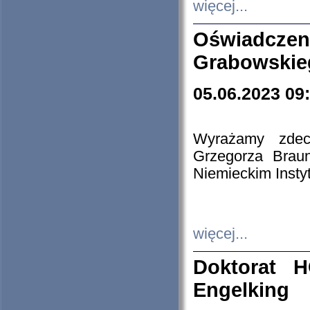
więcej...
Oświadczen
Grabowskie
05.06.2023 09
Wyrażamy zdecy
Grzegorza Brau
Niemieckim Insty
więcej...
Doktorat H
Engelking