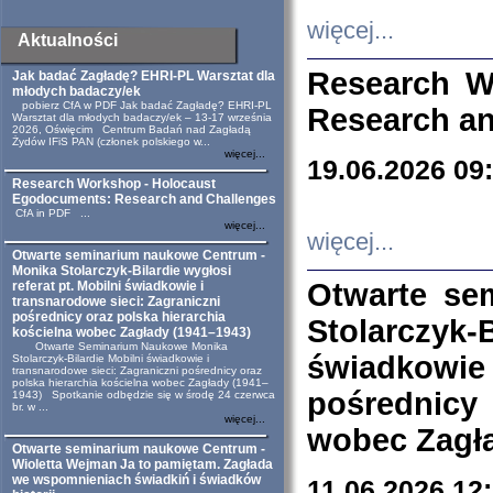
więcej...
Aktualności
Research W
Jak badać Zagładę? EHRI-PL Warsztat dla
młodych badaczy/ek
pobierz CfA w PDF Jak badać Zagładę? EHRI-PL
Research an
Warsztat dla młodych badaczy/ek – 13-17 września
2026, Oświęcim Centrum Badań nad Zagładą
Żydów IFiS PAN (członek polskiego w...
więcej...
19.06.2026 09
Research Workshop - Holocaust
Egodocuments: Research and Challenges
CfA in PDF ...
więcej...
więcej...
Otwarte seminarium naukowe Centrum -
Monika Stolarczyk-Bilardie wygłosi
Otwarte se
referat pt. Mobilni świadkowie i
transnarodowe sieci: Zagraniczni
pośrednicy oraz polska hierarchia
Stolarczyk-
kościelna wobec Zagłady (1941–1943)
Otwarte Seminarium Naukowe Monika
świadkowie
Stolarczyk-Bilardie Mobilni świadkowie i
transnarodowe sieci: Zagraniczni pośrednicy oraz
polska hierarchia kościelna wobec Zagłady (1941–
pośrednicy
1943) Spotkanie odbędzie się w środę 24 czerwca
br. w ...
więcej...
wobec Zagła
Otwarte seminarium naukowe Centrum -
Wioletta Wejman Ja to pamiętam. Zagłada
we wspomnieniach świadkiń i świadków
11.06.2026 12