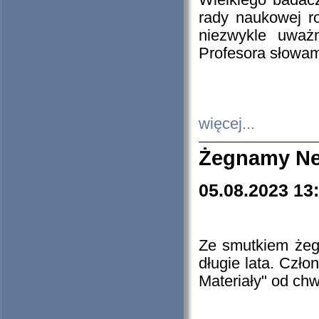
Wielkiego badacz
rady naukowej ro
niezwykle uważn
Profesora słowam
więcej...
Żegnamy Ne
05.08.2023 13
Ze smutkiem żeg
długie lata. Czł
Materiały" od chw