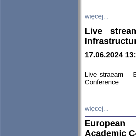
więcej...
Live stre
Infrastruct
17.06.2024 13
Live straeam - 
Conference
więcej...
European H
Academic C