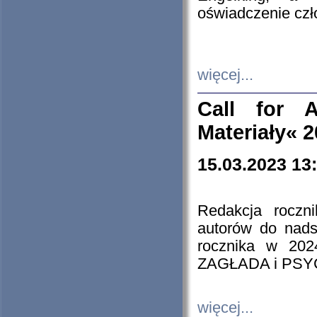
oświadczenie cz
więcej...
Call for A
Materiały« 
15.03.2023 13
Redakcja roczn
autorów do nads
rocznika w 202
ZAGŁADA i PS
więcej...