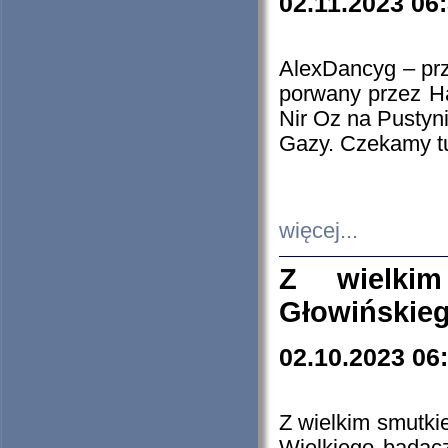
02.11.2023 06
AlexDancyg – przy
porwany przez H
Nir Oz na Pustyn
Gazy. Czekamy tu
więcej...
Z wielki
Głowińskie
02.10.2023 06
Z wielkim smutki