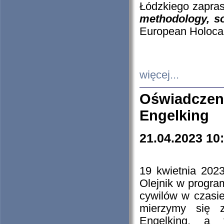
Łódzkiego zapras
methodology, so
European Holocau
więcej...
Oświadczen
Engelking
21.04.2023 10
19 kwietnia 2023
Olejnik w progra
cywilów w czasie
mierzymy się z
Engelking, a 