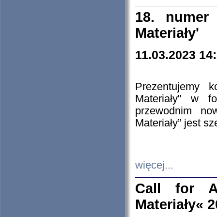
18. numer 
Materiały'
11.03.2023 14
Prezentujemy k
Materiały" w 
przewodnim now
Materiały” jest s
więcej...
Call for A
Materiały« 