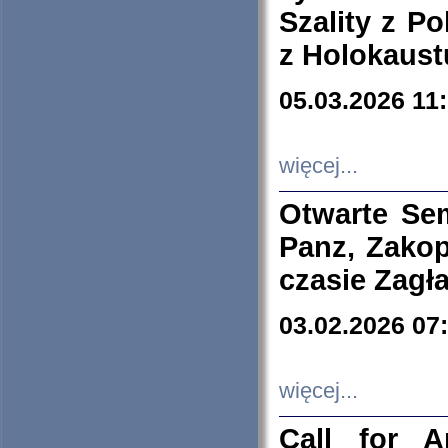
Szality z Po
z Holokaust
05.03.2026 11
więcej...
Otwarte Se
Panz, Zakop
czasie Zagł
03.02.2026 07
więcej...
Call for A