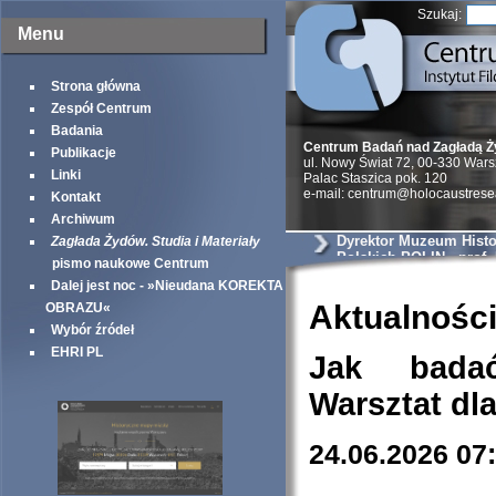
Szukaj:
Menu
Strona główna
Zespół Centrum
Badania
Centrum Badań nad Zagładą 
Publikacje
ul. Nowy Świat 72, 00-330 War
Linki
Palac Staszica pok. 120
e-mail: centrum@holocaustrese
Kontakt
Archiwum
Dyrektor Muzeum Histo
Zagłada Żydów. Studia i Materiały
Polskich POLIN - prof.
pismo naukowe Centrum
Dalej jest noc - »Nieudana KOREKTA
Aktualnośc
OBRAZU«
Wybór źródeł
EHRI PL
Jak bada
Warsztat dl
24.06.2026 07