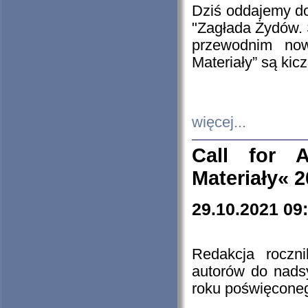
Dziś oddajemy 
"Zagłada Żydów. 
przewodnim now
Materiały” są kic
więcej...
Call for A
Materiały« 
29.10.2021 09
Redakcja roczn
autorów do nads
roku poświęcone