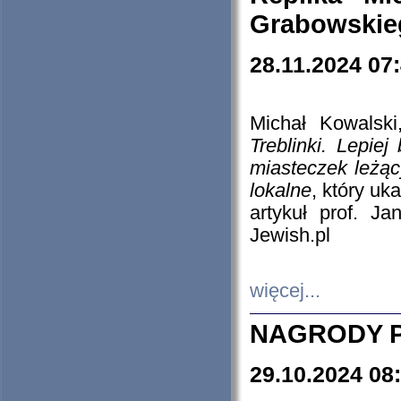
Grabowskieg
28.11.2024 07
Michał Kowalski
Treblinki. Lepie
miasteczek leżąc
lokalne
, który uk
artykuł prof. J
Jewish.pl
więcej...
NAGRODY P
29.10.2024 08