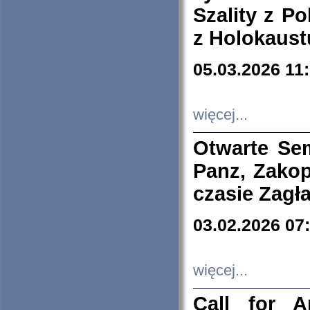
Szality z Po
z Holokaust
05.03.2026 11
więcej...
Otwarte Se
Panz, Zakop
czasie Zagł
03.02.2026 07
więcej...
Call for A