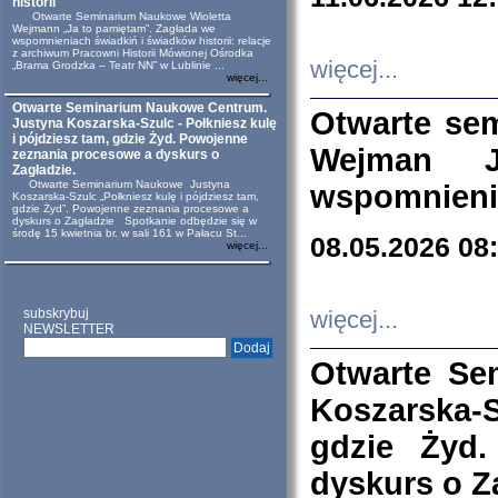
historii
Otwarte Seminarium Naukowe Wioletta
Wejmann „Ja to pamiętam”. Zagłada we
wspomnieniach świadkiń i świadków historii: relacje
z archiwum Pracowni Historii Mówionej Ośrodka
więcej...
„Brama Grodzka – Teatr NN” w Lublinie ...
więcej...
Otwarte Seminarium Naukowe Centrum.
Otwarte se
Justyna Koszarska-Szulc - Połkniesz kulę
i pójdziesz tam, gdzie Żyd. Powojenne
Wejman 
zeznania procesowe a dyskurs o
Zagładzie.
Otwarte Seminarium Naukowe Justyna
wspomnienia
Koszarska-Szulc „Połkniesz kulę i pójdziesz tam,
gdzie Żyd”. Powojenne zeznania procesowe a
dyskurs o Zagładzie Spotkanie odbędzie się w
środę 15 kwietnia br. w sali 161 w Pałacu St...
08.05.2026 08
więcej...
subskrybuj
więcej...
NEWSLETTER
Otwarte Se
Koszarska-S
gdzie Żyd
dyskurs o Z