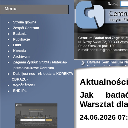
Szukaj:
Menu
Strona główna
Zespół Centrum
Badania
Centrum Badań nad Zagładą 
Publikacje
ul. Nowy Świat 72, 00-330 War
Linki
Palac Staszica pok. 120
e-mail: centrum@holocaustrese
Kontakt
Archiwum
Otwarte Seminarium N
Zagłada Żydów. Studia i Materiały
Centrum: Sylweriusz B.
pismo naukowe Centrum
Zmysłowe kontrasty ge
Dalej jest noc - »Nieudana KOREKTA
warszawskiego – uciel
doświadczenie przestr
Aktualnośc
OBRAZU«
Wybór źródeł
EHRI PL
Jak bada
Warsztat dl
24.06.2026 07