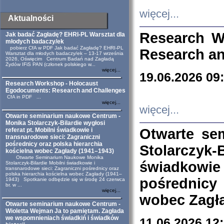
więcej...
Aktualności
Research W
Jak badać Zagładę? EHRI-PL Warsztat dla
młodych badaczy/ek
pobierz CfA w PDF Jak badać Zagładę? EHRI-PL
Research an
Warsztat dla młodych badaczy/ek – 13-17 września
2026, Oświęcim Centrum Badań nad Zagładą
Żydów IFiS PAN (członek polskiego w...
więcej...
19.06.2026 09
Research Workshop - Holocaust
Egodocuments: Research and Challenges
CfA in PDF ...
więcej...
więcej...
Otwarte seminarium naukowe Centrum -
Monika Stolarczyk-Bilardie wygłosi
Otwarte se
referat pt. Mobilni świadkowie i
transnarodowe sieci: Zagraniczni
pośrednicy oraz polska hierarchia
Stolarczyk-
kościelna wobec Zagłady (1941–1943)
Otwarte Seminarium Naukowe Monika
świadkowie
Stolarczyk-Bilardie Mobilni świadkowie i
transnarodowe sieci: Zagraniczni pośrednicy oraz
polska hierarchia kościelna wobec Zagłady (1941–
pośrednicy
1943) Spotkanie odbędzie się w środę 24 czerwca
br. w ...
więcej...
wobec Zagła
Otwarte seminarium naukowe Centrum -
Wioletta Wejman Ja to pamiętam. Zagłada
we wspomnieniach świadkiń i świadków
11.06.2026 12