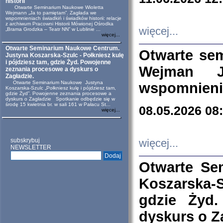
historii
Otwarte Seminarium Naukowe Wioletta
Wejmann „Ja to pamiętam”. Zagłada we
wspomnieniach świadkiń i świadków historii: relacje
z archiwum Pracowni Historii Mówionej Ośrodka
więcej...
„Brama Grodzka – Teatr NN” w Lublinie ...
więcej...
Otwarte Seminarium Naukowe Centrum.
Otwarte se
Justyna Koszarska-Szulc - Połkniesz kulę
i pójdziesz tam, gdzie Żyd. Powojenne
Wejman 
zeznania procesowe a dyskurs o
Zagładzie.
Otwarte Seminarium Naukowe Justyna
wspomnienia
Koszarska-Szulc „Połkniesz kulę i pójdziesz tam,
gdzie Żyd”. Powojenne zeznania procesowe a
dyskurs o Zagładzie Spotkanie odbędzie się w
środę 15 kwietnia br. w sali 161 w Pałacu St...
08.05.2026 08
więcej...
subskrybuj
więcej...
NEWSLETTER
Otwarte Se
Koszarska-S
gdzie Żyd
dyskurs o Z