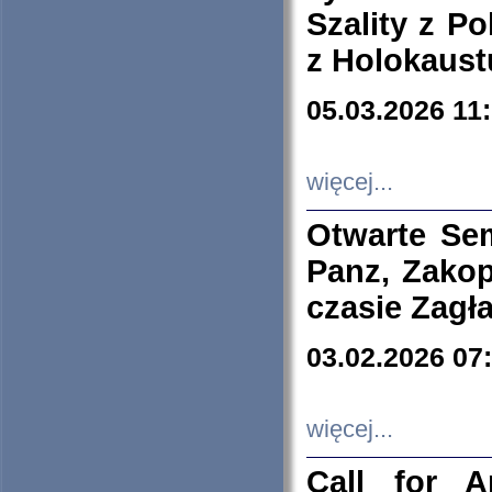
Szality z Po
z Holokaust
05.03.2026 11
więcej...
Otwarte Se
Panz, Zakop
czasie Zagł
03.02.2026 07
więcej...
Call for A