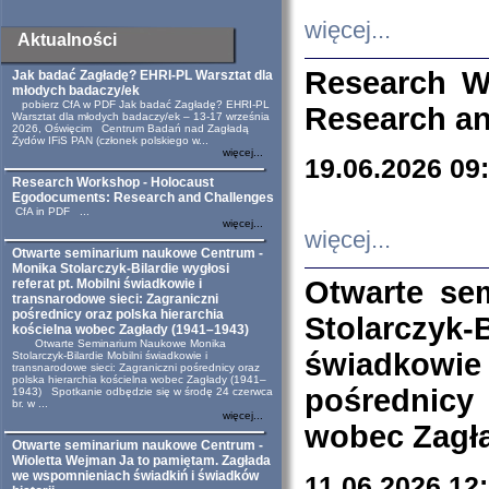
więcej...
Aktualności
Research W
Jak badać Zagładę? EHRI-PL Warsztat dla
młodych badaczy/ek
pobierz CfA w PDF Jak badać Zagładę? EHRI-PL
Research an
Warsztat dla młodych badaczy/ek – 13-17 września
2026, Oświęcim Centrum Badań nad Zagładą
Żydów IFiS PAN (członek polskiego w...
więcej...
19.06.2026 09
Research Workshop - Holocaust
Egodocuments: Research and Challenges
CfA in PDF ...
więcej...
więcej...
Otwarte seminarium naukowe Centrum -
Monika Stolarczyk-Bilardie wygłosi
Otwarte se
referat pt. Mobilni świadkowie i
transnarodowe sieci: Zagraniczni
pośrednicy oraz polska hierarchia
Stolarczyk-
kościelna wobec Zagłady (1941–1943)
Otwarte Seminarium Naukowe Monika
świadkowie
Stolarczyk-Bilardie Mobilni świadkowie i
transnarodowe sieci: Zagraniczni pośrednicy oraz
polska hierarchia kościelna wobec Zagłady (1941–
pośrednicy
1943) Spotkanie odbędzie się w środę 24 czerwca
br. w ...
więcej...
wobec Zagła
Otwarte seminarium naukowe Centrum -
Wioletta Wejman Ja to pamiętam. Zagłada
we wspomnieniach świadkiń i świadków
11.06.2026 12