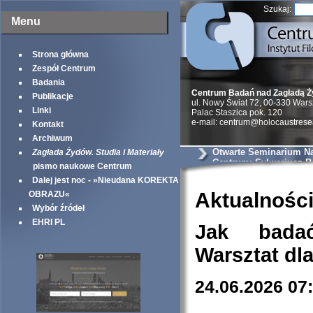
Szukaj:
Menu
Strona główna
Zespół Centrum
Badania
Centrum Badań nad Zagładą 
Publikacje
ul. Nowy Świat 72, 00-330 War
Linki
Palac Staszica pok. 120
e-mail: centrum@holocaustrese
Kontakt
Archiwum
Otwarte Seminarium N
Zagłada Żydów. Studia i Materiały
Centrum: Sylweriusz B.
pismo naukowe Centrum
Zmysłowe kontrasty ge
Dalej jest noc - »Nieudana KOREKTA
warszawskiego – uciel
doświadczenie przestr
Aktualnośc
OBRAZU«
Wybór źródeł
EHRI PL
Jak bada
Warsztat dl
24.06.2026 07