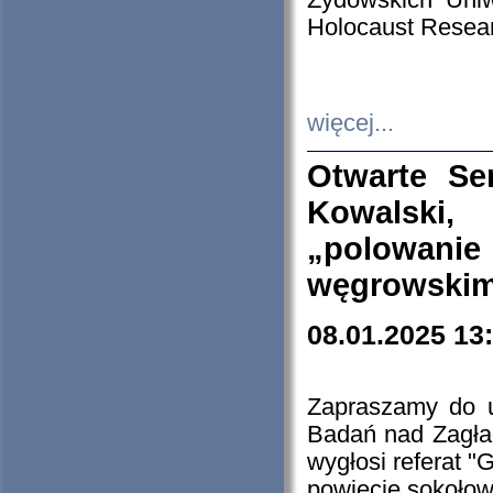
Żydowskich Uniw
Holocaust Resear
więcej...
Otwarte Se
Kowalski, 
„polowanie
węgrowskim.
08.01.2025 13
Zapraszamy do 
Badań nad Zagła
wygłosi referat "
powiecie sokołow