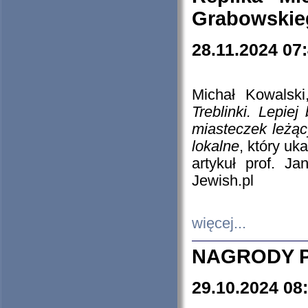
Grabowskieg
28.11.2024 07
Michał Kowalski
Treblinki. Lepie
miasteczek leżąc
lokalne
, który uk
artykuł prof. J
Jewish.pl
więcej...
NAGRODY P
29.10.2024 08