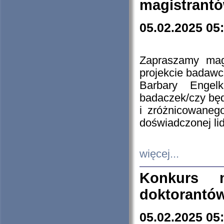
magistrantó
05.02.2025 05
Zapraszamy mag
projekcie badaw
Barbary Engel
badaczek/czy będ
i zróżnicowaneg
doświadczonej lid
więcej...
Konkurs n
doktorantó
05.02.2025 05