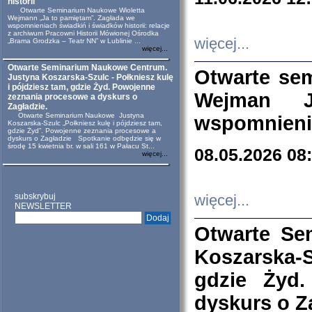
historii
Otwarte Seminarium Naukowe Wioletta
Wejmann „Ja to pamiętam”. Zagłada we
wspomnieniach świadkiń i świadków historii: relacje
z archiwum Pracowni Historii Mówionej Ośrodka
więcej...
„Brama Grodzka – Teatr NN” w Lublinie ...
więcej...
Otwarte Seminarium Naukowe Centrum.
Otwarte se
Justyna Koszarska-Szulc - Połkniesz kulę
i pójdziesz tam, gdzie Żyd. Powojenne
Wejman 
zeznania procesowe a dyskurs o
Zagładzie.
Otwarte Seminarium Naukowe Justyna
wspomnienia
Koszarska-Szulc „Połkniesz kulę i pójdziesz tam,
gdzie Żyd”. Powojenne zeznania procesowe a
dyskurs o Zagładzie Spotkanie odbędzie się w
środę 15 kwietnia br. w sali 161 w Pałacu St...
08.05.2026 08
więcej...
subskrybuj
więcej...
NEWSLETTER
Otwarte Se
Koszarska-S
gdzie Żyd
dyskurs o Z