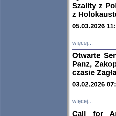
Szality z Po
z Holokaust
05.03.2026 11
więcej...
Otwarte Se
Panz, Zakop
czasie Zagł
03.02.2026 07
więcej...
Call for A