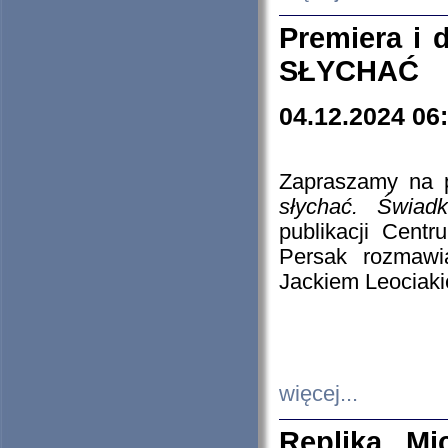
Premiera i
SŁYCHAĆ
04.12.2024 06
Zapraszamy na p
słychać. Świad
publikacji Cen
Persak rozmawi
Jackiem Leociaki
więcej...
Replika Mi