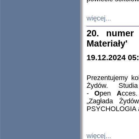
więcej...
20. numer 
Materiały'
19.12.2024 05
Prezentujemy kol
Żydów. Stud
-
O
pen
A
cces
„Zagłada Żydów
PSYCHOLOGIA 
więcej...