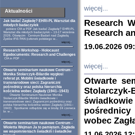
więcej...
Aktualności
Research W
Jak badać Zagładę? EHRI-PL Warsztat dla
młodych badaczy/ek
pobierz CfA w PDF Jak badać Zagładę? EHRI-PL
Research an
Warsztat dla młodych badaczy/ek – 13-17 września
2026, Oświęcim Centrum Badań nad Zagładą
Żydów IFiS PAN (członek polskiego w...
więcej...
19.06.2026 09
Research Workshop - Holocaust
Egodocuments: Research and Challenges
CfA in PDF ...
więcej...
więcej...
Otwarte seminarium naukowe Centrum -
Monika Stolarczyk-Bilardie wygłosi
Otwarte se
referat pt. Mobilni świadkowie i
transnarodowe sieci: Zagraniczni
pośrednicy oraz polska hierarchia
Stolarczyk-
kościelna wobec Zagłady (1941–1943)
Otwarte Seminarium Naukowe Monika
świadkowie
Stolarczyk-Bilardie Mobilni świadkowie i
transnarodowe sieci: Zagraniczni pośrednicy oraz
polska hierarchia kościelna wobec Zagłady (1941–
pośrednicy
1943) Spotkanie odbędzie się w środę 24 czerwca
br. w ...
więcej...
wobec Zagła
Otwarte seminarium naukowe Centrum -
Wioletta Wejman Ja to pamiętam. Zagłada
we wspomnieniach świadkiń i świadków
11.06.2026 12