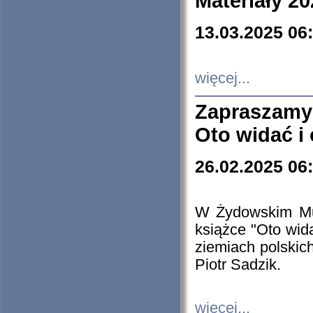
Materiały 20
13.03.2025 06
więcej...
Zapraszamy
Oto widać i
26.02.2025 06
W Żydowskim Muz
książce "Oto wid
ziemiach polski
Piotr Sadzik.
więcej...