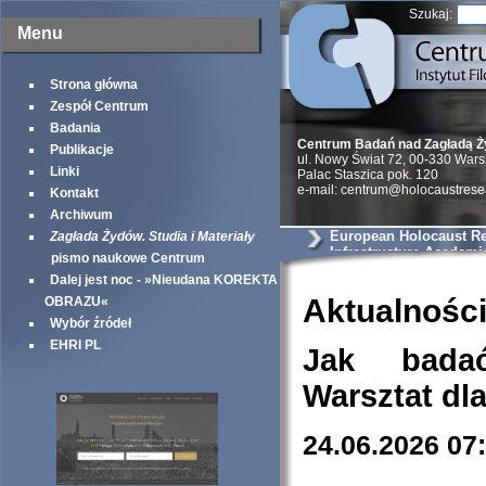
Szukaj:
Menu
Strona główna
Zespół Centrum
Badania
Centrum Badań nad Zagładą 
Publikacje
ul. Nowy Świat 72, 00-330 War
Linki
Palac Staszica pok. 120
e-mail: centrum@holocaustrese
Kontakt
Archiwum
European Holocaust R
Zagłada Żydów. Studia i Materiały
Infrastructure Academi
pismo naukowe Centrum
Dalej jest noc - »Nieudana KOREKTA
Aktualnośc
OBRAZU«
Wybór źródeł
EHRI PL
Jak bada
Warsztat dl
24.06.2026 07