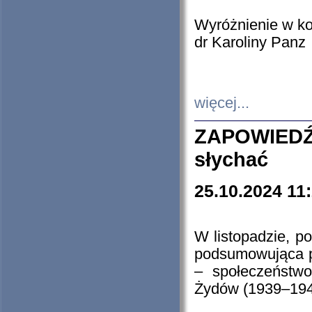
Wyróżnienie w k
dr Karoliny Panz
więcej...
ZAPOWIEDŹ
słychać
25.10.2024 11
W listopadzie, p
podsumowująca p
– społeczeństw
Żydów (1939–194