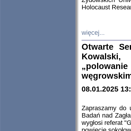
Żydowskich Uniw
Holocaust Resear
więcej...
Otwarte Se
Kowalski, 
„polowanie
węgrowskim.
08.01.2025 13
Zapraszamy do 
Badań nad Zagła
wygłosi referat "
powiecie sokołow