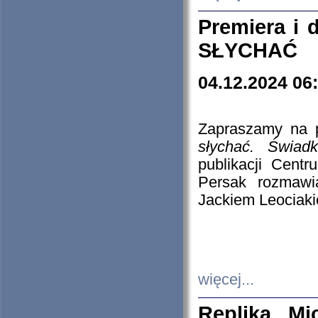
Premiera i
SŁYCHAĆ
04.12.2024 06
Zapraszamy na p
słychać. Świad
publikacji Cen
Persak rozmawi
Jackiem Leociaki
więcej...
Replika Mi