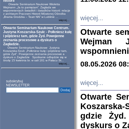
historii
Otwarte Seminarium Naukowe Wioletta
Wejmann „Ja to pamiętam”. Zagłada we
wspomnieniach świadkiń i świadków historii: relacje
z archiwum Pracowni Historii Mówionej Ośrodka
więcej...
„Brama Grodzka – Teatr NN” w Lublinie ...
więcej...
Otwarte Seminarium Naukowe Centrum.
Otwarte se
Justyna Koszarska-Szulc - Połkniesz kulę
i pójdziesz tam, gdzie Żyd. Powojenne
Wejman 
zeznania procesowe a dyskurs o
Zagładzie.
Otwarte Seminarium Naukowe Justyna
wspomnienia
Koszarska-Szulc „Połkniesz kulę i pójdziesz tam,
gdzie Żyd”. Powojenne zeznania procesowe a
dyskurs o Zagładzie Spotkanie odbędzie się w
środę 15 kwietnia br. w sali 161 w Pałacu St...
08.05.2026 08
więcej...
subskrybuj
więcej...
NEWSLETTER
Otwarte Se
Koszarska-S
gdzie Żyd
dyskurs o Z