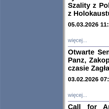
Szality z Po
z Holokaust
05.03.2026 11
więcej...
Otwarte Se
Panz, Zakop
czasie Zagł
03.02.2026 07
więcej...
Call for A