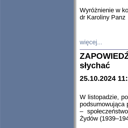
Wyróżnienie w k
dr Karoliny Panz
więcej...
ZAPOWIEDŹ
słychać
25.10.2024 11
W listopadzie, p
podsumowująca p
– społeczeństw
Żydów (1939–194