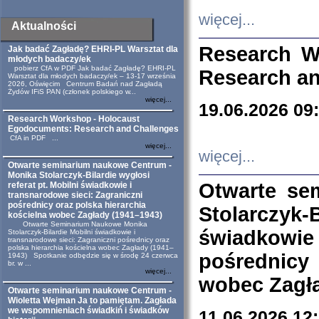
więcej...
Aktualności
Research W
Jak badać Zagładę? EHRI-PL Warsztat dla
młodych badaczy/ek
pobierz CfA w PDF Jak badać Zagładę? EHRI-PL
Research an
Warsztat dla młodych badaczy/ek – 13-17 września
2026, Oświęcim Centrum Badań nad Zagładą
Żydów IFiS PAN (członek polskiego w...
więcej...
19.06.2026 09
Research Workshop - Holocaust
Egodocuments: Research and Challenges
CfA in PDF ...
więcej...
więcej...
Otwarte seminarium naukowe Centrum -
Monika Stolarczyk-Bilardie wygłosi
Otwarte se
referat pt. Mobilni świadkowie i
transnarodowe sieci: Zagraniczni
pośrednicy oraz polska hierarchia
Stolarczyk-
kościelna wobec Zagłady (1941–1943)
Otwarte Seminarium Naukowe Monika
świadkowie
Stolarczyk-Bilardie Mobilni świadkowie i
transnarodowe sieci: Zagraniczni pośrednicy oraz
polska hierarchia kościelna wobec Zagłady (1941–
pośrednicy
1943) Spotkanie odbędzie się w środę 24 czerwca
br. w ...
więcej...
wobec Zagła
Otwarte seminarium naukowe Centrum -
Wioletta Wejman Ja to pamiętam. Zagłada
we wspomnieniach świadkiń i świadków
11.06.2026 12