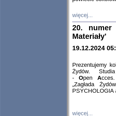
więcej...
20. numer 
Materiały'
19.12.2024 05
Prezentujemy kol
Żydów. Stud
-
O
pen
A
cces
„Zagłada Żydów
PSYCHOLOGIA 
więcej...