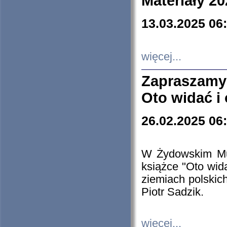
Materiały 20
13.03.2025 06
więcej...
Zapraszamy
Oto widać i
26.02.2025 06
W Żydowskim Muz
książce "Oto wid
ziemiach polski
Piotr Sadzik.
więcej...