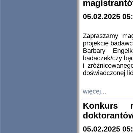
magistrantó
05.02.2025 05
Zapraszamy mag
projekcie badaw
Barbary Engel
badaczek/czy będ
i zróżnicowaneg
doświadczonej lid
więcej...
Konkurs n
doktorantó
05.02.2025 05