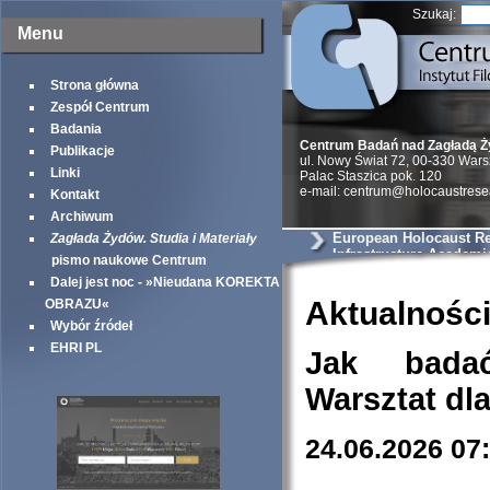
Szukaj:
Menu
Strona główna
Zespół Centrum
Badania
Centrum Badań nad Zagładą 
Publikacje
ul. Nowy Świat 72, 00-330 War
Linki
Palac Staszica pok. 120
e-mail: centrum@holocaustrese
Kontakt
Archiwum
European Holocaust R
Zagłada Żydów. Studia i Materiały
Infrastructure Academi
pismo naukowe Centrum
Dalej jest noc - »Nieudana KOREKTA
Aktualnośc
OBRAZU«
Wybór źródeł
EHRI PL
Jak bada
Warsztat dl
24.06.2026 07