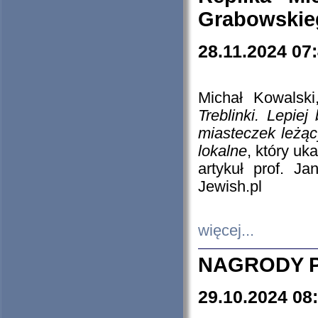
Grabowskieg
28.11.2024 07
Michał Kowalski
Treblinki. Lepie
miasteczek leżąc
lokalne
, który uk
artykuł prof. J
Jewish.pl
więcej...
NAGRODY P
29.10.2024 08