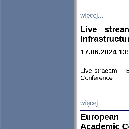
więcej...
Live stre
Infrastruct
17.06.2024 13
Live straeam - 
Conference
więcej...
European H
Academic C