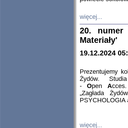
więcej...
20. numer 
Materiały'
19.12.2024 05
Prezentujemy kol
Żydów. Stud
-
O
pen
A
cces
„Zagłada Żydów
PSYCHOLOGIA 
więcej...