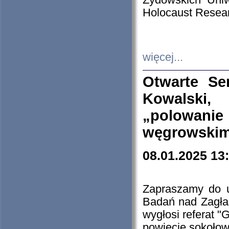
Żydowskich Uniw
Holocaust Resear
więcej...
Otwarte Se
Kowalski, 
„polowanie
węgrowskim.
08.01.2025 13
Zapraszamy do 
Badań nad Zagła
wygłosi referat "
powiecie sokołow