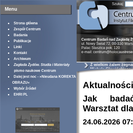
Szukaj:
Menu
Strona główna
Zespół Centrum
Badania
Centrum Badań nad Zagładą 
Publikacje
ul. Nowy Świat 72, 00-330 War
Linki
Palac Staszica pok. 120
e-mail: centrum@holocaustrese
Kontakt
Archiwum
Z wielkim żalem żegna
Zagłada Żydów. Studia i Materiały
Michała Głowińskiego
pismo naukowe Centrum
Dalej jest noc - »Nieudana KOREKTA
Aktualnośc
OBRAZU«
Wybór źródeł
EHRI PL
Jak bada
Warsztat dl
24.06.2026 07