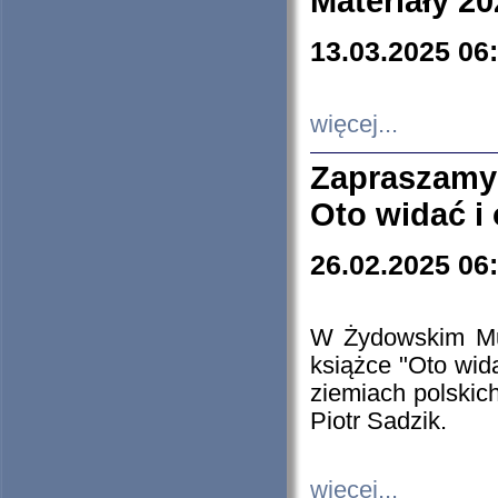
Materiały 20
13.03.2025 06
więcej...
Zapraszamy
Oto widać i
26.02.2025 06
W Żydowskim Muz
książce "Oto wid
ziemiach polski
Piotr Sadzik.
więcej...