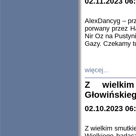
02.11.2023 06
AlexDancyg – przy
porwany przez H
Nir Oz na Pustyn
Gazy. Czekamy tu
więcej...
Z wielki
Głowińskie
02.10.2023 06
Z wielkim smutki