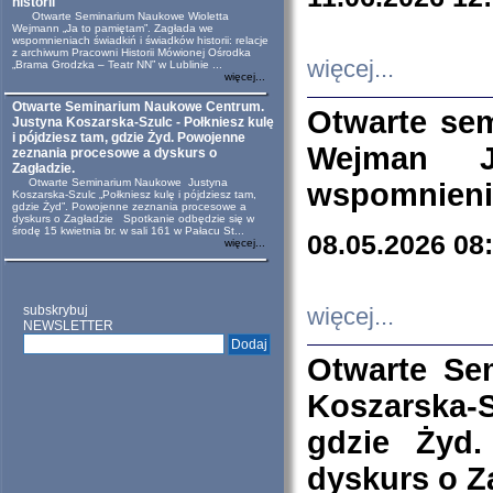
historii
Otwarte Seminarium Naukowe Wioletta
Wejmann „Ja to pamiętam”. Zagłada we
wspomnieniach świadkiń i świadków historii: relacje
z archiwum Pracowni Historii Mówionej Ośrodka
więcej...
„Brama Grodzka – Teatr NN” w Lublinie ...
więcej...
Otwarte Seminarium Naukowe Centrum.
Otwarte se
Justyna Koszarska-Szulc - Połkniesz kulę
i pójdziesz tam, gdzie Żyd. Powojenne
Wejman 
zeznania procesowe a dyskurs o
Zagładzie.
Otwarte Seminarium Naukowe Justyna
wspomnienia
Koszarska-Szulc „Połkniesz kulę i pójdziesz tam,
gdzie Żyd”. Powojenne zeznania procesowe a
dyskurs o Zagładzie Spotkanie odbędzie się w
środę 15 kwietnia br. w sali 161 w Pałacu St...
08.05.2026 08
więcej...
subskrybuj
więcej...
NEWSLETTER
Otwarte Se
Koszarska-S
gdzie Żyd
dyskurs o Z