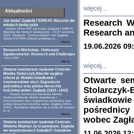
więcej...
Aktualności
Research W
Jak badać Zagładę? EHRI-PL Warsztat dla
młodych badaczy/ek
pobierz CfA w PDF Jak badać Zagładę? EHRI-PL
Research an
Warsztat dla młodych badaczy/ek – 13-17 września
2026, Oświęcim Centrum Badań nad Zagładą
Żydów IFiS PAN (członek polskiego w...
więcej...
19.06.2026 09
Research Workshop - Holocaust
Egodocuments: Research and Challenges
CfA in PDF ...
więcej...
więcej...
Otwarte seminarium naukowe Centrum -
Monika Stolarczyk-Bilardie wygłosi
Otwarte se
referat pt. Mobilni świadkowie i
transnarodowe sieci: Zagraniczni
pośrednicy oraz polska hierarchia
Stolarczyk-
kościelna wobec Zagłady (1941–1943)
Otwarte Seminarium Naukowe Monika
świadkowie
Stolarczyk-Bilardie Mobilni świadkowie i
transnarodowe sieci: Zagraniczni pośrednicy oraz
polska hierarchia kościelna wobec Zagłady (1941–
pośrednicy
1943) Spotkanie odbędzie się w środę 24 czerwca
br. w ...
więcej...
wobec Zagła
Otwarte seminarium naukowe Centrum -
Wioletta Wejman Ja to pamiętam. Zagłada
we wspomnieniach świadkiń i świadków
11.06.2026 12