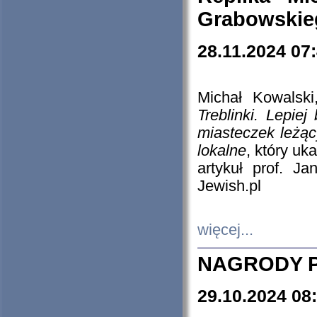
Grabowskieg
28.11.2024 07
Michał Kowalski
Treblinki. Lepie
miasteczek leżąc
lokalne
, który uk
artykuł prof. J
Jewish.pl
więcej...
NAGRODY P
29.10.2024 08