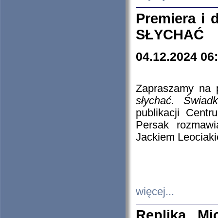
Premiera i
SŁYCHAĆ
04.12.2024 06
Zapraszamy na p
słychać. Świad
publikacji Cen
Persak rozmawi
Jackiem Leociaki
więcej...
Replika Mi