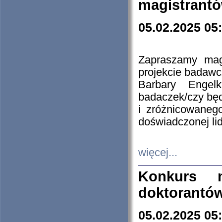
magistrantó
05.02.2025 05
Zapraszamy mag
projekcie badaw
Barbary Engel
badaczek/czy będ
i zróżnicowaneg
doświadczonej lid
więcej...
Konkurs n
doktorantó
05.02.2025 05