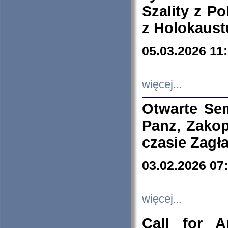
Szality z Po
z Holokaust
05.03.2026 11
więcej...
Otwarte Se
Panz, Zakop
czasie Zagł
03.02.2026 07
więcej...
Call for A