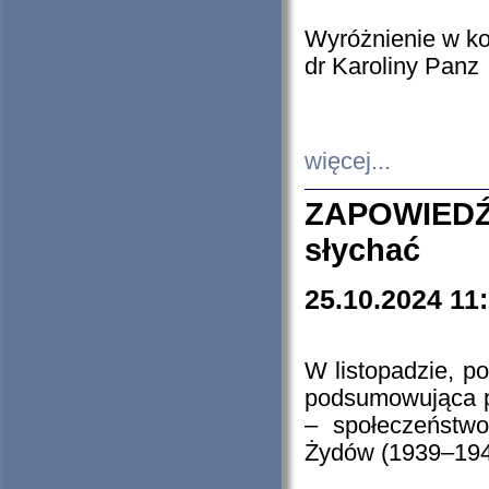
Wyróżnienie w k
dr Karoliny Panz
więcej...
ZAPOWIEDŹ
słychać
25.10.2024 11
W listopadzie, p
podsumowująca p
– społeczeństw
Żydów (1939–194