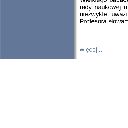
Wielkiego badacz
rady naukowej ro
niezwykle uważn
Profesora słowam
więcej...