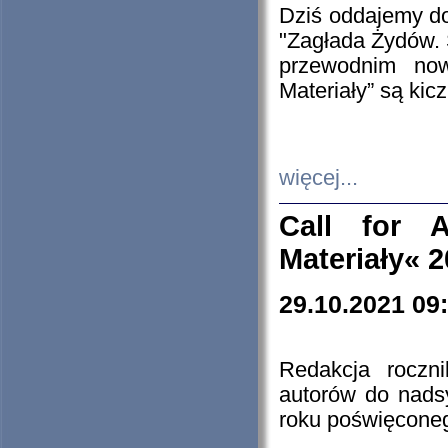
Dziś oddajemy 
"Zagłada Żydów. 
przewodnim now
Materiały” są kic
więcej...
Call for A
Materiały« 
29.10.2021 09
Redakcja roczn
autorów do nads
roku poświęcone