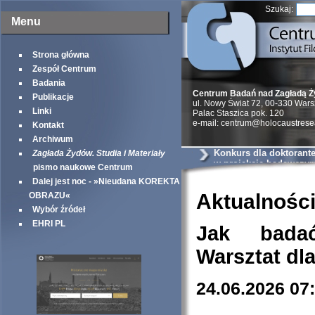
Szukaj:
Menu
Strona główna
Zespół Centrum
Badania
Centrum Badań nad Zagładą 
Publikacje
ul. Nowy Świat 72, 00-330 War
Linki
Palac Staszica pok. 120
e-mail: centrum@holocaustrese
Kontakt
Archiwum
Konkurs dla doktorante
Zagłada Żydów. Studia i Materiały
w projekcie badawczy
pismo naukowe Centrum
Dalej jest noc - »Nieudana KOREKTA
Aktualnośc
OBRAZU«
Wybór źródeł
EHRI PL
Jak bada
Warsztat dl
24.06.2026 07