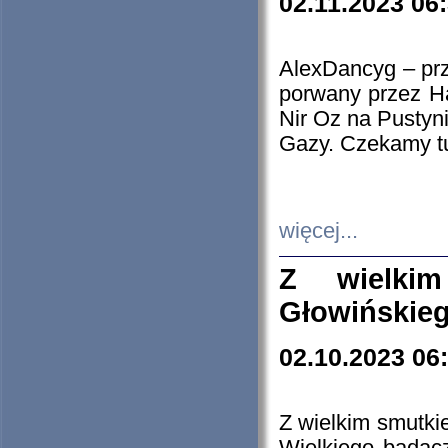
02.11.2023 06
AlexDancyg – przy
porwany przez H
Nir Oz na Pustyn
Gazy. Czekamy tu
więcej...
Z wielki
Głowińskie
02.10.2023 06
Z wielkim smutki