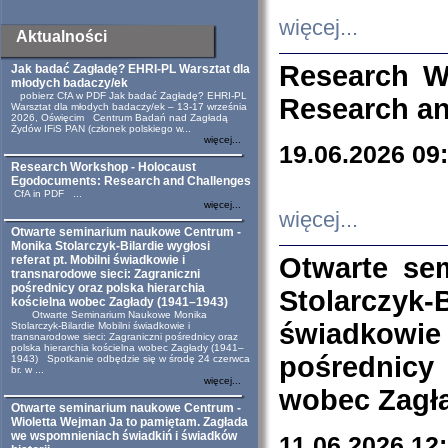
więcej...
Aktualności
Research W
Jak badać Zagładę? EHRI-PL Warsztat dla
młodych badaczy/ek
pobierz CfA w PDF Jak badać Zagładę? EHRI-PL
Research an
Warsztat dla młodych badaczy/ek – 13-17 września
2026, Oświęcim Centrum Badań nad Zagładą
Żydów IFiS PAN (członek polskiego w...
więcej...
19.06.2026 09
Research Workshop - Holocaust
Egodocuments: Research and Challenges
CfA in PDF ...
więcej...
więcej...
Otwarte seminarium naukowe Centrum -
Monika Stolarczyk-Bilardie wygłosi
Otwarte se
referat pt. Mobilni świadkowie i
transnarodowe sieci: Zagraniczni
pośrednicy oraz polska hierarchia
Stolarczyk-
kościelna wobec Zagłady (1941–1943)
Otwarte Seminarium Naukowe Monika
świadkowie
Stolarczyk-Bilardie Mobilni świadkowie i
transnarodowe sieci: Zagraniczni pośrednicy oraz
polska hierarchia kościelna wobec Zagłady (1941–
pośrednicy
1943) Spotkanie odbędzie się w środę 24 czerwca
br. w ...
więcej...
wobec Zagła
Otwarte seminarium naukowe Centrum -
Wioletta Wejman Ja to pamiętam. Zagłada
we wspomnieniach świadkiń i świadków
11.06.2026 12