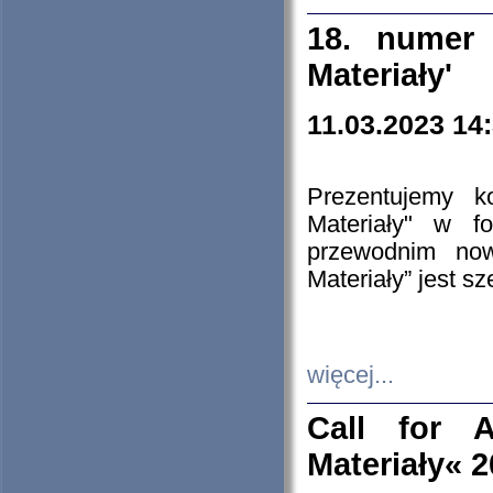
18. numer 
Materiały'
11.03.2023 14
Prezentujemy k
Materiały" w 
przewodnim now
Materiały” jest s
więcej...
Call for A
Materiały« 