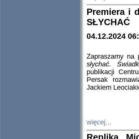
Premiera i
SŁYCHAĆ
04.12.2024 06
Zapraszamy na p
słychać. Świad
publikacji Cen
Persak rozmawi
Jackiem Leociaki
więcej...
Replika Mi