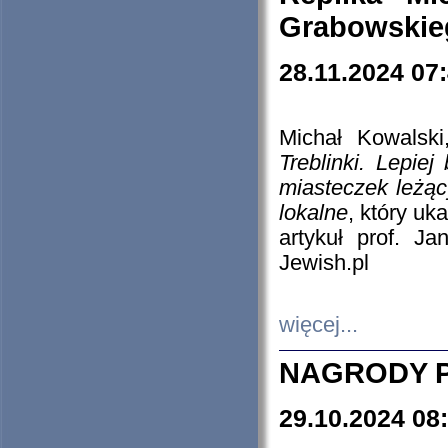
Grabowskieg
28.11.2024 07
Michał Kowalski
Treblinki. Lepie
miasteczek leżąc
lokalne
, który uk
artykuł prof. J
Jewish.pl
więcej...
NAGRODY P
29.10.2024 08