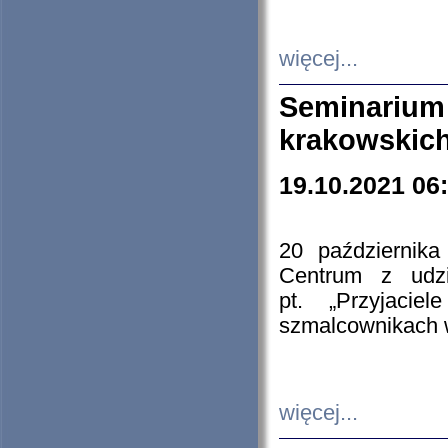
więcej...
Seminarium
krakowskich
19.10.2021 06
20 październik
Centrum z udzia
pt. „Przyjacie
szmalcownikach
więcej...