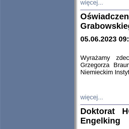
więcej...
Oświadczen
Grabowskie
05.06.2023 09
Wyrażamy zdecy
Grzegorza Brau
Niemieckim Insty
więcej...
Doktorat H
Engelking