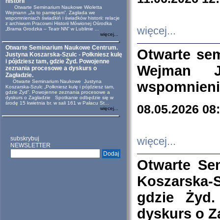
historii
Otwarte Seminarium Naukowe Wioletta
Wejmann „Ja to pamiętam”. Zagłada we
wspomnieniach świadkiń i świadków historii: relacje
z archiwum Pracowni Historii Mówionej Ośrodka
więcej...
„Brama Grodzka – Teatr NN” w Lublinie ...
więcej...
Otwarte Seminarium Naukowe Centrum.
Otwarte se
Justyna Koszarska-Szulc - Połkniesz kulę
i pójdziesz tam, gdzie Żyd. Powojenne
Wejman 
zeznania procesowe a dyskurs o
Zagładzie.
Otwarte Seminarium Naukowe Justyna
wspomnienia
Koszarska-Szulc „Połkniesz kulę i pójdziesz tam,
gdzie Żyd”. Powojenne zeznania procesowe a
dyskurs o Zagładzie Spotkanie odbędzie się w
środę 15 kwietnia br. w sali 161 w Pałacu St...
08.05.2026 08
więcej...
subskrybuj
więcej...
NEWSLETTER
Otwarte Se
Koszarska-S
gdzie Żyd
dyskurs o Z