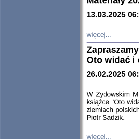
Materiały 20
13.03.2025 06
więcej...
Zapraszamy
Oto widać i
26.02.2025 06
W Żydowskim Muz
książce "Oto wid
ziemiach polski
Piotr Sadzik.
więcej...