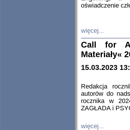
oświadczenie cz
więcej...
Call for A
Materiały« 
15.03.2023 13
Redakcja roczn
autorów do nads
rocznika w 202
ZAGŁADA i PS
więcej...