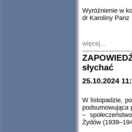
Wyróżnienie w k
dr Karoliny Panz
więcej...
ZAPOWIEDŹ
słychać
25.10.2024 11
W listopadzie, p
podsumowująca p
– społeczeństw
Żydów (1939–194