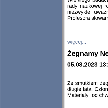
Wielkiego badacz
rady naukowej ro
niezwykle uważn
Profesora słowam
więcej...
Żegnamy Ne
05.08.2023 13
Ze smutkiem żeg
długie lata. Czł
Materiały" od chw