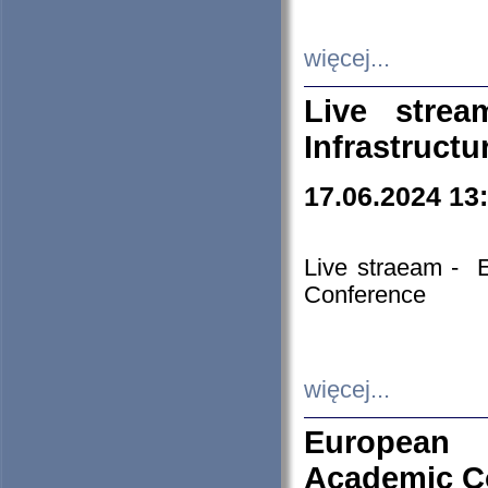
więcej...
Live stre
Infrastruct
17.06.2024 13
Live straeam - 
Conference
więcej...
European H
Academic C