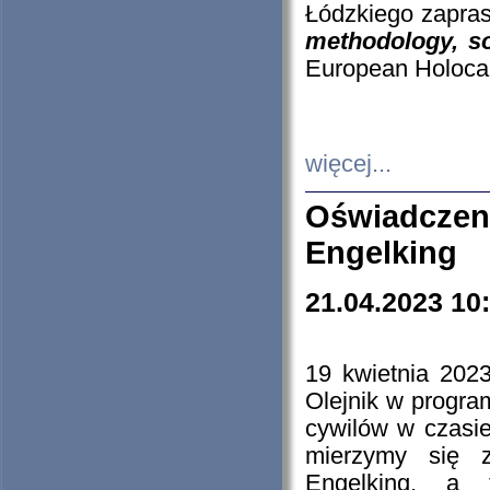
Łódzkiego zapras
methodology, so
European Holocau
więcej...
Oświadczen
Engelking
21.04.2023 10
19 kwietnia 2023
Olejnik w progra
cywilów w czasie
mierzymy się z
Engelking, a 