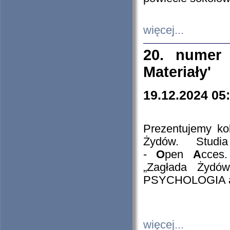
więcej...
20. numer 
Materiały'
19.12.2024 05
Prezentujemy kol
Żydów. Stud
-
O
pen
A
cces
„Zagłada Żydów
PSYCHOLOGIA 
więcej...