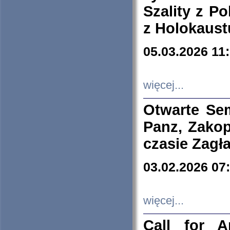
Szality z Po
z Holokaust
05.03.2026 11
więcej...
Otwarte Se
Panz, Zakop
czasie Zagł
03.02.2026 07
więcej...
Call for A