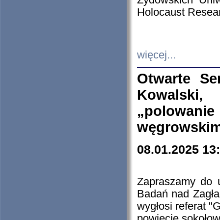
Żydowskich Uniw
Holocaust Resear
więcej...
Otwarte Se
Kowalski, 
„polowanie
węgrowskim.
08.01.2025 13
Zapraszamy do 
Badań nad Zagła
wygłosi referat "
powiecie sokołow