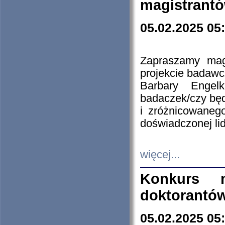
magistrantó
05.02.2025 05
Zapraszamy mag
projekcie badaw
Barbary Engel
badaczek/czy będ
i zróżnicowaneg
doświadczonej lid
więcej...
Konkurs n
doktorantó
05.02.2025 05