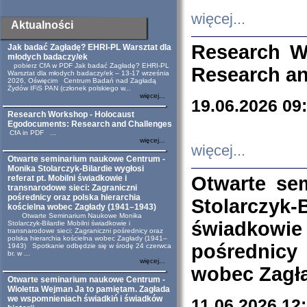
więcej...
Aktualności
Research W
Jak badać Zagładę? EHRI-PL Warsztat dla
młodych badaczy/ek
pobierz CfA w PDF Jak badać Zagładę? EHRI-PL
Research an
Warsztat dla młodych badaczy/ek – 13-17 września
2026, Oświęcim Centrum Badań nad Zagładą
Żydów IFiS PAN (członek polskiego w...
więcej...
19.06.2026 09
Research Workshop - Holocaust
Egodocuments: Research and Challenges
CfA in PDF ...
więcej...
więcej...
Otwarte seminarium naukowe Centrum -
Monika Stolarczyk-Bilardie wygłosi
Otwarte se
referat pt. Mobilni świadkowie i
transnarodowe sieci: Zagraniczni
pośrednicy oraz polska hierarchia
Stolarczyk-
kościelna wobec Zagłady (1941–1943)
Otwarte Seminarium Naukowe Monika
świadkowie
Stolarczyk-Bilardie Mobilni świadkowie i
transnarodowe sieci: Zagraniczni pośrednicy oraz
polska hierarchia kościelna wobec Zagłady (1941–
pośrednicy
1943) Spotkanie odbędzie się w środę 24 czerwca
br. w ...
więcej...
wobec Zagła
Otwarte seminarium naukowe Centrum -
Wioletta Wejman Ja to pamiętam. Zagłada
we wspomnieniach świadkiń i świadków
11.06.2026 12