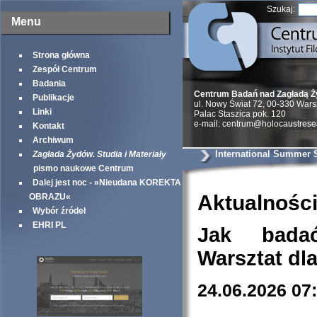
Szukaj:
Menu
Strona główna
Zespół Centrum
Badania
Centrum Badań nad Zagładą 
Publikacje
ul. Nowy Świat 72, 00-330 War
Linki
Palac Staszica pok. 120
e-mail: centrum@holocaustrese
Kontakt
Archiwum
International Summer 
Zagłada Żydów. Studia i Materiały
pismo naukowe Centrum
Dalej jest noc - »Nieudana KOREKTA
Aktualnośc
OBRAZU«
Wybór źródeł
EHRI PL
Jak bada
Warsztat dl
24.06.2026 07