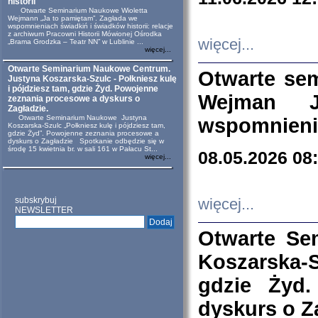
historii
Otwarte Seminarium Naukowe Wioletta
Wejmann „Ja to pamiętam”. Zagłada we
wspomnieniach świadkiń i świadków historii: relacje
z archiwum Pracowni Historii Mówionej Ośrodka
więcej...
„Brama Grodzka – Teatr NN” w Lublinie ...
więcej...
Otwarte Seminarium Naukowe Centrum.
Otwarte se
Justyna Koszarska-Szulc - Połkniesz kulę
i pójdziesz tam, gdzie Żyd. Powojenne
Wejman 
zeznania procesowe a dyskurs o
Zagładzie.
Otwarte Seminarium Naukowe Justyna
wspomnienia
Koszarska-Szulc „Połkniesz kulę i pójdziesz tam,
gdzie Żyd”. Powojenne zeznania procesowe a
dyskurs o Zagładzie Spotkanie odbędzie się w
środę 15 kwietnia br. w sali 161 w Pałacu St...
08.05.2026 08
więcej...
subskrybuj
więcej...
NEWSLETTER
Otwarte Se
Koszarska-S
gdzie Żyd
dyskurs o Z