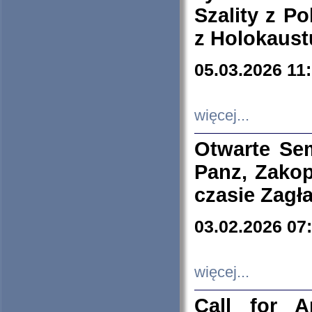
Szality z Po
z Holokaust
05.03.2026 11
więcej...
Otwarte Se
Panz, Zakop
czasie Zagł
03.02.2026 07
więcej...
Call for A