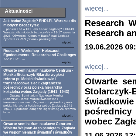
więcej...
Aktualności
Research W
Jak badać Zagładę? EHRI-PL Warsztat dla
młodych badaczy/ek
pobierz CfA w PDF Jak badać Zagładę? EHRI-PL
Research an
Warsztat dla młodych badaczy/ek – 13-17 września
2026, Oświęcim Centrum Badań nad Zagładą
Żydów IFiS PAN (członek polskiego w...
więcej...
19.06.2026 09
Research Workshop - Holocaust
Egodocuments: Research and Challenges
CfA in PDF ...
więcej...
więcej...
Otwarte seminarium naukowe Centrum -
Monika Stolarczyk-Bilardie wygłosi
Otwarte se
referat pt. Mobilni świadkowie i
transnarodowe sieci: Zagraniczni
pośrednicy oraz polska hierarchia
Stolarczyk-
kościelna wobec Zagłady (1941–1943)
Otwarte Seminarium Naukowe Monika
świadkowie
Stolarczyk-Bilardie Mobilni świadkowie i
transnarodowe sieci: Zagraniczni pośrednicy oraz
polska hierarchia kościelna wobec Zagłady (1941–
pośrednicy
1943) Spotkanie odbędzie się w środę 24 czerwca
br. w ...
więcej...
wobec Zagła
Otwarte seminarium naukowe Centrum -
Wioletta Wejman Ja to pamiętam. Zagłada
we wspomnieniach świadkiń i świadków
11.06.2026 12