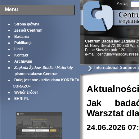
Szukaj:
Menu
Strona główna
Zespół Centrum
Badania
Centrum Badań nad Zagładą 
Publikacje
ul. Nowy Świat 72, 00-330 War
Linki
Palac Staszica pok. 120
e-mail: centrum@holocaustrese
Kontakt
Archiwum
International Summer 
Zagłada Żydów. Studia i Materiały
pismo naukowe Centrum
Dalej jest noc - »Nieudana KOREKTA
Aktualnośc
OBRAZU«
Wybór źródeł
EHRI PL
Jak bada
Warsztat dl
24.06.2026 07