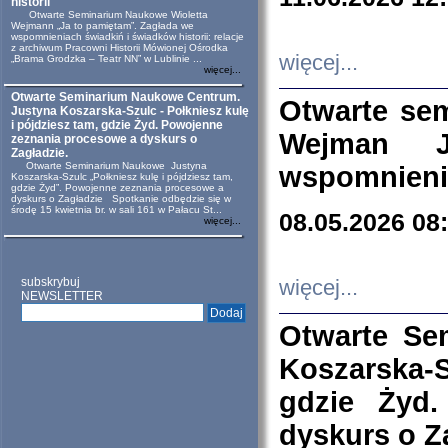
historii
Otwarte Seminarium Naukowe Wioletta
Wejmann „Ja to pamiętam”. Zagłada we
wspomnieniach świadkiń i świadków historii: relacje
z archiwum Pracowni Historii Mówionej Ośrodka
więcej...
„Brama Grodzka – Teatr NN” w Lublinie ...
więcej...
Otwarte Seminarium Naukowe Centrum.
Otwarte se
Justyna Koszarska-Szulc - Połkniesz kulę
i pójdziesz tam, gdzie Żyd. Powojenne
Wejman 
zeznania procesowe a dyskurs o
Zagładzie.
Otwarte Seminarium Naukowe Justyna
wspomnienia
Koszarska-Szulc „Połkniesz kulę i pójdziesz tam,
gdzie Żyd”. Powojenne zeznania procesowe a
dyskurs o Zagładzie Spotkanie odbędzie się w
środę 15 kwietnia br. w sali 161 w Pałacu St...
08.05.2026 08
więcej...
subskrybuj
więcej...
NEWSLETTER
Otwarte Se
Koszarska-S
gdzie Żyd
dyskurs o Z