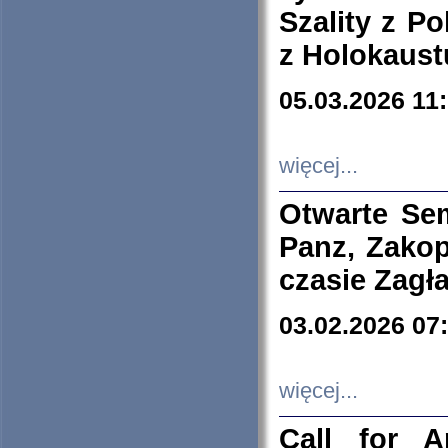
Szality z Po
z Holokaust
05.03.2026 11
więcej...
Otwarte Se
Panz, Zakop
czasie Zagł
03.02.2026 07
więcej...
Call for A